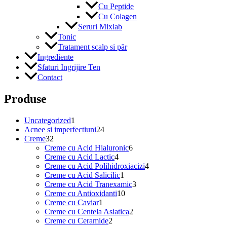
Cu Peptide
Cu Colagen
Seruri Mixlab
Tonic
Tratament scalp si păr
Ingrediente
Sfaturi Ingrijire Ten
Contact
Produse
1
Uncategorized
1
produs
24
Acnee si imperfectiuni
24
32
de
Creme
32
de
produse
6
Creme cu Acid Hialuronic
6
produse
4
produse
Creme cu Acid Lactic
4
produse
4
Creme cu Acid Polihidroxiacizi
4
1
produse
Creme cu Acid Salicilic
1
produs
3
Creme cu Acid Tranexamic
3
10
produse
Creme cu Antioxidanti
10
1
produse
Creme cu Caviar
1
produs
2
Creme cu Centela Asiatica
2
2
produse
Creme cu Ceramide
2