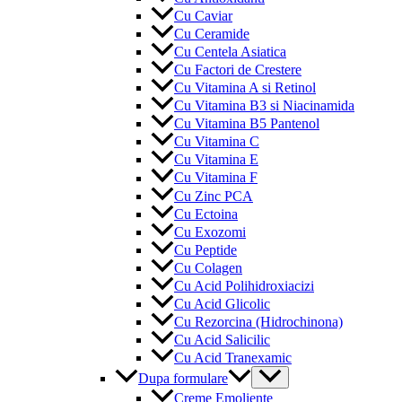
Cu Caviar
Cu Ceramide
Cu Centela Asiatica
Cu Factori de Crestere
Cu Vitamina A si Retinol
Cu Vitamina B3 si Niacinamida
Cu Vitamina B5 Pantenol
Cu Vitamina C
Cu Vitamina E
Cu Vitamina F
Cu Zinc PCA
Cu Ectoina
Cu Exozomi
Cu Peptide
Cu Colagen
Cu Acid Polihidroxiacizi
Cu Acid Glicolic
Cu Rezorcina (Hidrochinona)
Cu Acid Salicilic
Cu Acid Tranexamic
Menu
Dupa formulare
Toggle
Creme Emoliente