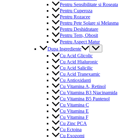
Pentru Sensibilitate si Roseata
Pentru Cuperoza
Pentru Rozacee
Pentru Pete Solare si Melasma
Pentru Deshidratare
Pentru Tern, Obosit
Pentru Aspect Matur
Menu
Dupa Ingrediente
Toggle
Cu Acid Glicolic
Cu Acid Hialuronic
Cu Acid Salicilic
Cu Acid Tranexamic
Cu Antioxidanti
Cu Vitamina A, Retinol
Cu Vitamina B3 Niacinamida
Cu Vitamina B5 Pantenol
Cu Vitamina C
Cu Vitamina E
Cu Vitamina F
Cu Zinc PCA
Cu Ectoina
Cu Exozomi