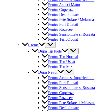
Pentru Aspect Matur
Pentru Cuperoza
Pentru Deshidratare
Pentru Pete Solare / Melasma
Pentru Pori Dilatati
Pentru Rozacee
Pentru Sensibilitate si Roseata
Pentru Tern/Obosit
Menu
Creme
Toggle
Menu
Dupa Tip Piele
Toggle
Pentru Ten Normal
Pentru Ten Uscat
Pentru Ten Mixt
Menu
Dupa Nevoi
Toggle
Pentru Acnee si Imperfectiuni
Pentru Pori Dilatati
Pentru Sensibilitate si Roseata
Pentru Cuperoza
Pentru Rozacee
Pentru Pete Solare si Melasma
Pentru Deshidratare