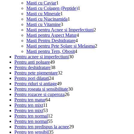
1
produs
Masti cu Caviar
1
produs
1
Masti cu Colagen (Peptide)
1
1
produs
Masti cu Minerale
1
produs
1
Masti cu Niacinamida
1
3
produs
Masti cu Vitamine
3
produse
2
Masti pentru Acnee si Imperfectiuni
2
4
produse
Masti pentru Aspect Matur
4
4
produse
Masti Pentru Deshidratare
4
produse
2
Masti pentru Pete Solare si Melasma
2
4
produse
Masti pentru Tern, Obosit
4
30
produse
Pentru acnee si imperfectiuni
30
49
de
Pentru anti poluare
49
de
38
produse
Pentru deshidratare
38
produse
de
32
Pentru pete pigmentare
32
24
produse
de
Pentru pori dilatati
24
de
49
produse
Pentru riduri si antiage
49
produse
de
30
Pentru roseata si sensibilitate
30
produse
26
de
Pentru rozacee si cuperoza
26
64
de
produse
Pentru ten matur
64
11
de
produse
Pentru ten mixt
11
produse
53
produse
Pentru ten mixt
53
de
12
Pentru ten normal
12
produse
produse
55
Pentru ten normal
55
de
29
Pentru ten predispus la acnee
29
produse
35
de
Pentru ten sensibil
35