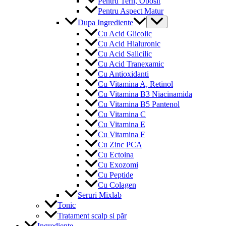
Pentru Tern, Obosit
Pentru Aspect Matur
Menu
Dupa Ingrediente
Toggle
Cu Acid Glicolic
Cu Acid Hialuronic
Cu Acid Salicilic
Cu Acid Tranexamic
Cu Antioxidanti
Cu Vitamina A, Retinol
Cu Vitamina B3 Niacinamida
Cu Vitamina B5 Pantenol
Cu Vitamina C
Cu Vitamina E
Cu Vitamina F
Cu Zinc PCA
Cu Ectoina
Cu Exozomi
Cu Peptide
Cu Colagen
Seruri Mixlab
Tonic
Tratament scalp si păr
Ingrediente