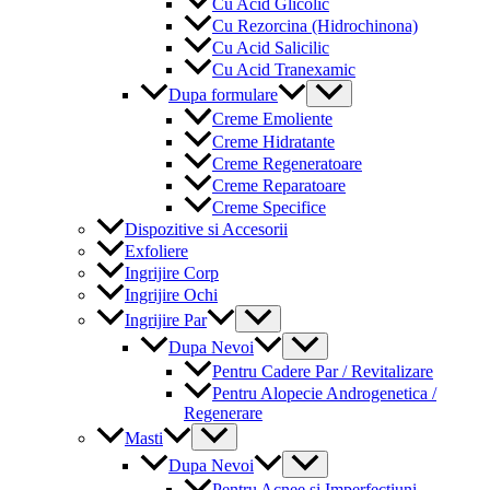
Cu Acid Glicolic
Cu Rezorcina (Hidrochinona)
Cu Acid Salicilic
Cu Acid Tranexamic
Menu
Dupa formulare
Toggle
Creme Emoliente
Creme Hidratante
Creme Regeneratoare
Creme Reparatoare
Creme Specifice
Dispozitive si Accesorii
Exfoliere
Ingrijire Corp
Ingrijire Ochi
Menu
Ingrijire Par
Toggle
Menu
Dupa Nevoi
Toggle
Pentru Cadere Par / Revitalizare
Pentru Alopecie Androgenetica /
Regenerare
Menu
Masti
Toggle
Menu
Dupa Nevoi
Toggle
Pentru Acnee si Imperfectiuni