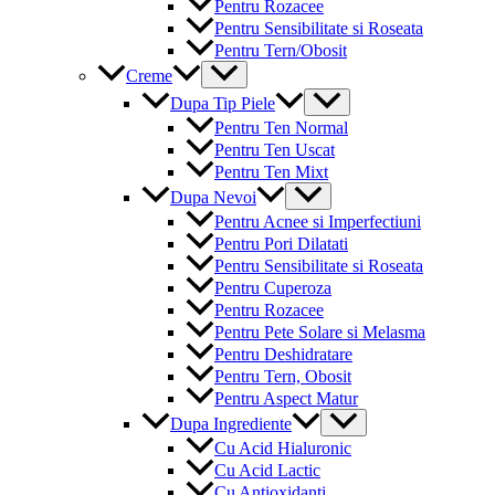
Pentru Rozacee
Pentru Sensibilitate si Roseata
Pentru Tern/Obosit
Menu
Creme
Toggle
Menu
Dupa Tip Piele
Toggle
Pentru Ten Normal
Pentru Ten Uscat
Pentru Ten Mixt
Menu
Dupa Nevoi
Toggle
Pentru Acnee si Imperfectiuni
Pentru Pori Dilatati
Pentru Sensibilitate si Roseata
Pentru Cuperoza
Pentru Rozacee
Pentru Pete Solare si Melasma
Pentru Deshidratare
Pentru Tern, Obosit
Pentru Aspect Matur
Menu
Dupa Ingrediente
Toggle
Cu Acid Hialuronic
Cu Acid Lactic
Cu Antioxidanti