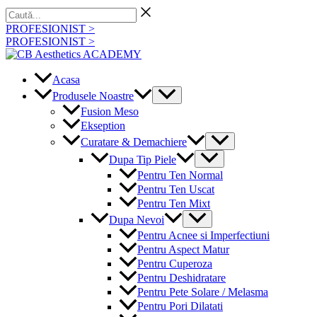
Skip
Caută...
to
PROFESIONIST >
content
PROFESIONIST >
Acasa
Menu
Produsele Noastre
Toggle
Fusion Meso
Ekseption
Menu
Curatare & Demachiere
Toggle
Menu
Dupa Tip Piele
Toggle
Pentru Ten Normal
Pentru Ten Uscat
Pentru Ten Mixt
Menu
Dupa Nevoi
Toggle
Pentru Acnee si Imperfectiuni
Pentru Aspect Matur
Pentru Cuperoza
Pentru Deshidratare
Pentru Pete Solare / Melasma
Pentru Pori Dilatati