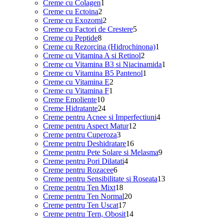
1
produse
Creme cu Colagen
1
2
produs
Creme cu Ectoina
2
produse
2
Creme cu Exozomi
2
produse
5
Creme cu Factori de Crestere
5
8
produse
Creme cu Peptide
8
produse
1
Creme cu Rezorcina (Hidrochinona)
1
2
produs
Creme cu Vitamina A si Retinol
2
produse
1
Creme cu Vitamina B3 si Niacinamida
1
1
produs
Creme cu Vitamina B5 Pantenol
1
2
produs
Creme cu Vitamina E
2
1
produse
Creme cu Vitamina F
1
10
produs
Creme Emoliente
10
produse
24
Creme Hidratante
24
de
4
Creme pentru Acnee si Imperfectiuni
4
produse
12
produse
Creme pentru Aspect Matur
12
3
produse
Creme pentru Cuperoza
3
produse
16
Creme pentru Deshidratare
16
produse
9
Creme pentru Pete Solare si Melasma
9
4
produse
Creme pentru Pori Dilatati
4
6
produse
Creme pentru Rozacee
6
produse
13
Creme pentru Sensibilitate si Roseata
13
18
produse
Creme pentru Ten Mixt
18
produse
20
Creme pentru Ten Normal
20
17
de
Creme pentru Ten Uscat
17
produse
produse
14
Creme pentru Tern, Obosit
14