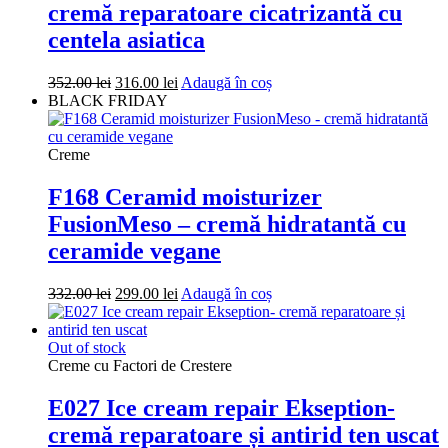
cremă reparatoare cicatrizantă cu
centela asiatica
Prețul
Prețul
352.00
lei
316.00
lei
Adaugă în coș
inițial
curent
BLACK FRIDAY
a
este:
fost:
316.00 lei.
352.00 lei.
Creme
F168 Ceramid moisturizer
FusionMeso – cremă hidratantă cu
ceramide vegane
Prețul
Prețul
332.00
lei
299.00
lei
Adaugă în coș
inițial
curent
a
este:
fost:
299.00 lei.
Out of stock
332.00 lei.
Creme cu Factori de Crestere
E027 Ice cream repair Ekseption-
cremă reparatoare și antirid ten uscat