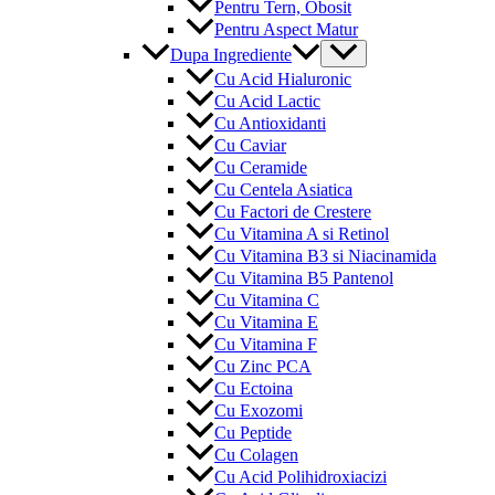
Pentru Tern, Obosit
Pentru Aspect Matur
Menu
Dupa Ingrediente
Toggle
Cu Acid Hialuronic
Cu Acid Lactic
Cu Antioxidanti
Cu Caviar
Cu Ceramide
Cu Centela Asiatica
Cu Factori de Crestere
Cu Vitamina A si Retinol
Cu Vitamina B3 si Niacinamida
Cu Vitamina B5 Pantenol
Cu Vitamina C
Cu Vitamina E
Cu Vitamina F
Cu Zinc PCA
Cu Ectoina
Cu Exozomi
Cu Peptide
Cu Colagen
Cu Acid Polihidroxiacizi