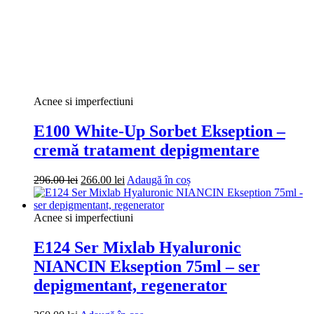
Acnee si imperfectiuni
E100 White-Up Sorbet Ekseption –
cremă tratament depigmentare
Prețul
Prețul
296.00
lei
266.00
lei
Adaugă în coș
inițial
curent
a
este:
fost:
266.00 lei.
Acnee si imperfectiuni
296.00 lei.
E124 Ser Mixlab Hyaluronic
NIANCIN Ekseption 75ml – ser
depigmentant, regenerator