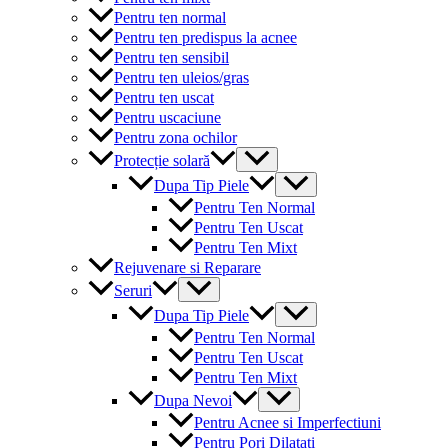
Pentru ten normal
Pentru ten predispus la acnee
Pentru ten sensibil
Pentru ten uleios/gras
Pentru ten uscat
Pentru uscaciune
Pentru zona ochilor
Menu
Protecție solară
Toggle
Menu
Dupa Tip Piele
Toggle
Pentru Ten Normal
Pentru Ten Uscat
Pentru Ten Mixt
Rejuvenare si Reparare
Menu
Seruri
Toggle
Menu
Dupa Tip Piele
Toggle
Pentru Ten Normal
Pentru Ten Uscat
Pentru Ten Mixt
Menu
Dupa Nevoi
Toggle
Pentru Acnee si Imperfectiuni
Pentru Pori Dilatati