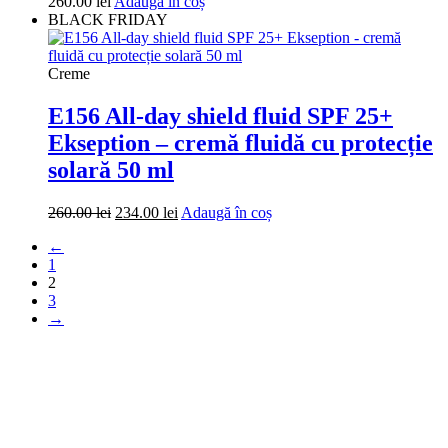
260.00
lei
Adaugă în coș
BLACK FRIDAY
Creme
E156 All-day shield fluid SPF 25+
Ekseption – cremă fluidă cu protecție
solară 50 ml
Prețul
Prețul
260.00
lei
234.00
lei
Adaugă în coș
inițial
curent
←
a
este:
1
fost:
234.00 lei.
2
260.00 lei.
3
→