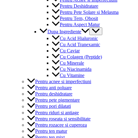
Pentru Deshidratare
Pentru Pete Solare si Melasma
Pentru Tern, Obosit
Pentru Aspect Matur
Menu
Dupa Ingrediente
Toggle
Cu Acid Hialuronic
Cu Acid Tranexamic
Cu Caviar
Cu Colagen (Peptide)
Cu Minerale
Cu Niacinamida
Cu Vitamine
Pentru acnee si imperfectiuni
Pentru anti poluare
Pentru deshidratare
Pentru pete pigmentare
Pentru pori dilatati
Pentru riduri si antiage
Pentru roseata si sensibilitate
Pentru rozacee si cuperoza
Pentru ten matur
Pentru ten mixt