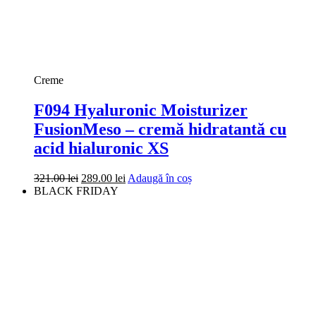
Creme
F094 Hyaluronic Moisturizer
FusionMeso – cremă hidratantă cu
acid hialuronic XS
Prețul
Prețul
321.00
lei
289.00
lei
Adaugă în coș
inițial
curent
BLACK FRIDAY
a
este:
fost:
289.00 lei.
321.00 lei.