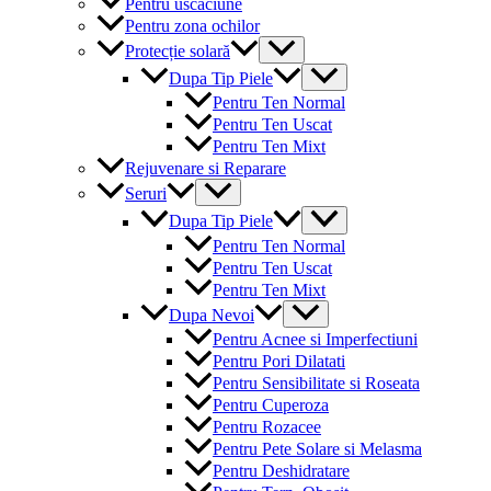
Pentru uscaciune
Pentru zona ochilor
Menu
Protecție solară
Toggle
Menu
Dupa Tip Piele
Toggle
Pentru Ten Normal
Pentru Ten Uscat
Pentru Ten Mixt
Rejuvenare si Reparare
Menu
Seruri
Toggle
Menu
Dupa Tip Piele
Toggle
Pentru Ten Normal
Pentru Ten Uscat
Pentru Ten Mixt
Menu
Dupa Nevoi
Toggle
Pentru Acnee si Imperfectiuni
Pentru Pori Dilatati
Pentru Sensibilitate si Roseata
Pentru Cuperoza
Pentru Rozacee
Pentru Pete Solare si Melasma
Pentru Deshidratare