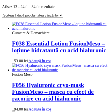
Sortat
Afișez 13 - 24 din 34 de rezultate
după
popularitate
Curatare & Demachiere
F038 Essential Lotion FusionMeso –
loțiune hidratantă cu acid hialuronic
153.00
lei
Adaugă în coș
Fusion Meso
F056 Hyaluronic cryo-mask
FusionMeso – masca cu efect de
racorire cu acid hialuronic
194.00
lei
Adaugă în coș