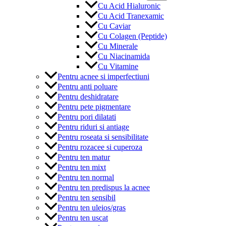
Cu Acid Hialuronic
Cu Acid Tranexamic
Cu Caviar
Cu Colagen (Peptide)
Cu Minerale
Cu Niacinamida
Cu Vitamine
Pentru acnee si imperfectiuni
Pentru anti poluare
Pentru deshidratare
Pentru pete pigmentare
Pentru pori dilatati
Pentru riduri si antiage
Pentru roseata si sensibilitate
Pentru rozacee si cuperoza
Pentru ten matur
Pentru ten mixt
Pentru ten normal
Pentru ten predispus la acnee
Pentru ten sensibil
Pentru ten uleios/gras
Pentru ten uscat