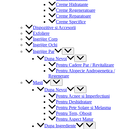
Creme Hidratante
Creme Regeneratoare
Creme Reparatoare
Creme Specifice
Dispozitive si Accesorii
Exfoliere
Ingrijire Corp
Ingrijire Ochi
Menu
Ingrijire Par
Toggle
Menu
Dupa Nevoi
Toggle
Pentru Cadere Par / Revitalizare
Pentru Alopecie Androgenetica /
Regenerare
Menu
Masti
Toggle
Menu
Dupa Nevoi
Toggle
Pentru Acnee si Imperfectiuni
Pentru Deshidratare
Pentru Pete Solare si Melasma
Pentru Tern, Obosit
Pentru Aspect Matur
Menu
Dupa Ingrediente
Toggle