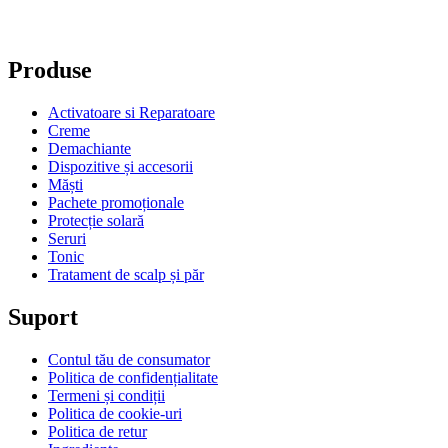
Produse
Activatoare si Reparatoare
Creme
Demachiante
Dispozitive și accesorii
Măști
Pachete promoționale
Protecție solară
Seruri
Tonic
Tratament de scalp și păr
Suport
Contul tău de consumator
Politica de confidențialitate
Termeni și condiții
Politica de cookie-uri
Politica de retur