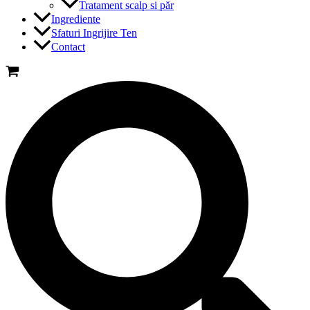
Tratament scalp si păr
Ingrediente
Sfaturi Ingrijire Ten
Contact