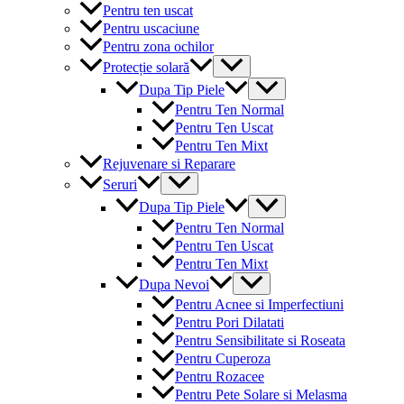
Pentru ten uscat
Pentru uscaciune
Pentru zona ochilor
Menu
Protecție solară
Toggle
Menu
Dupa Tip Piele
Toggle
Pentru Ten Normal
Pentru Ten Uscat
Pentru Ten Mixt
Rejuvenare si Reparare
Menu
Seruri
Toggle
Menu
Dupa Tip Piele
Toggle
Pentru Ten Normal
Pentru Ten Uscat
Pentru Ten Mixt
Menu
Dupa Nevoi
Toggle
Pentru Acnee si Imperfectiuni
Pentru Pori Dilatati
Pentru Sensibilitate si Roseata
Pentru Cuperoza
Pentru Rozacee
Pentru Pete Solare si Melasma