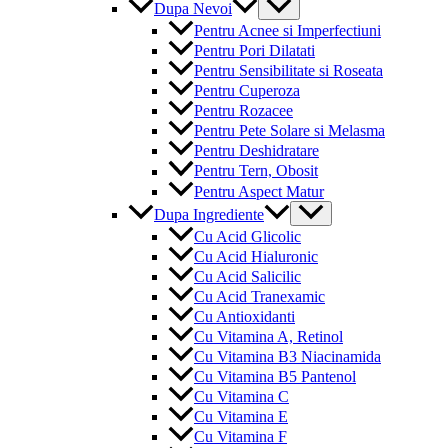
Menu
Dupa Nevoi
Toggle
Pentru Acnee si Imperfectiuni
Pentru Pori Dilatati
Pentru Sensibilitate si Roseata
Pentru Cuperoza
Pentru Rozacee
Pentru Pete Solare si Melasma
Pentru Deshidratare
Pentru Tern, Obosit
Pentru Aspect Matur
Menu
Dupa Ingrediente
Toggle
Cu Acid Glicolic
Cu Acid Hialuronic
Cu Acid Salicilic
Cu Acid Tranexamic
Cu Antioxidanti
Cu Vitamina A, Retinol
Cu Vitamina B3 Niacinamida
Cu Vitamina B5 Pantenol
Cu Vitamina C
Cu Vitamina E
Cu Vitamina F