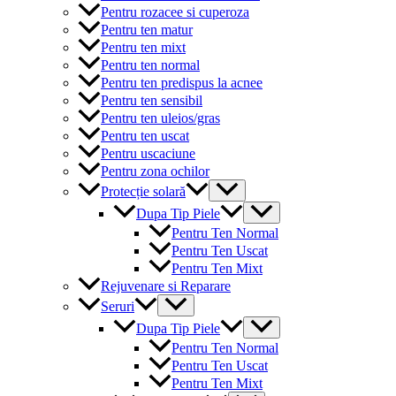
Pentru rozacee si cuperoza
Pentru ten matur
Pentru ten mixt
Pentru ten normal
Pentru ten predispus la acnee
Pentru ten sensibil
Pentru ten uleios/gras
Pentru ten uscat
Pentru uscaciune
Pentru zona ochilor
Menu
Protecție solară
Toggle
Menu
Dupa Tip Piele
Toggle
Pentru Ten Normal
Pentru Ten Uscat
Pentru Ten Mixt
Rejuvenare si Reparare
Menu
Seruri
Toggle
Menu
Dupa Tip Piele
Toggle
Pentru Ten Normal
Pentru Ten Uscat
Pentru Ten Mixt