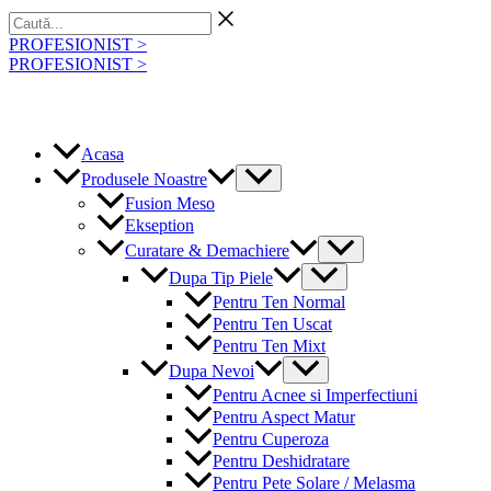
Skip
Caută...
to
PROFESIONIST >
content
PROFESIONIST >
Acasa
Menu
Produsele Noastre
Toggle
Fusion Meso
Ekseption
Menu
Curatare & Demachiere
Toggle
Menu
Dupa Tip Piele
Toggle
Pentru Ten Normal
Pentru Ten Uscat
Pentru Ten Mixt
Menu
Dupa Nevoi
Toggle
Pentru Acnee si Imperfectiuni
Pentru Aspect Matur
Pentru Cuperoza
Pentru Deshidratare
Pentru Pete Solare / Melasma