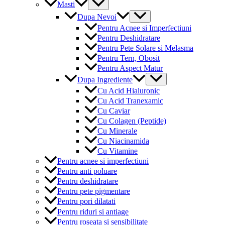
Menu
Masti
Toggle
Menu
Dupa Nevoi
Toggle
Pentru Acnee si Imperfectiuni
Pentru Deshidratare
Pentru Pete Solare si Melasma
Pentru Tern, Obosit
Pentru Aspect Matur
Menu
Dupa Ingrediente
Toggle
Cu Acid Hialuronic
Cu Acid Tranexamic
Cu Caviar
Cu Colagen (Peptide)
Cu Minerale
Cu Niacinamida
Cu Vitamine
Pentru acnee si imperfectiuni
Pentru anti poluare
Pentru deshidratare
Pentru pete pigmentare
Pentru pori dilatati
Pentru riduri si antiage
Pentru roseata si sensibilitate