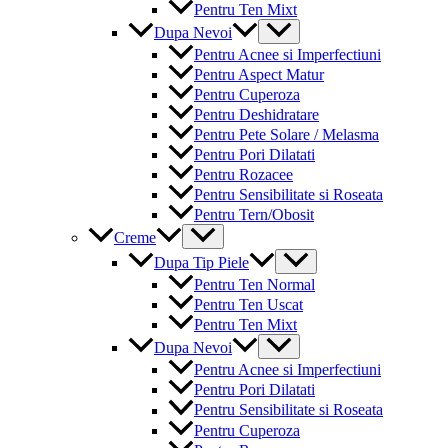
Pentru Ten Mixt
Menu
Dupa Nevoi
Toggle
Pentru Acnee si Imperfectiuni
Pentru Aspect Matur
Pentru Cuperoza
Pentru Deshidratare
Pentru Pete Solare / Melasma
Pentru Pori Dilatati
Pentru Rozacee
Pentru Sensibilitate si Roseata
Pentru Tern/Obosit
Menu
Creme
Toggle
Menu
Dupa Tip Piele
Toggle
Pentru Ten Normal
Pentru Ten Uscat
Pentru Ten Mixt
Menu
Dupa Nevoi
Toggle
Pentru Acnee si Imperfectiuni
Pentru Pori Dilatati
Pentru Sensibilitate si Roseata
Pentru Cuperoza