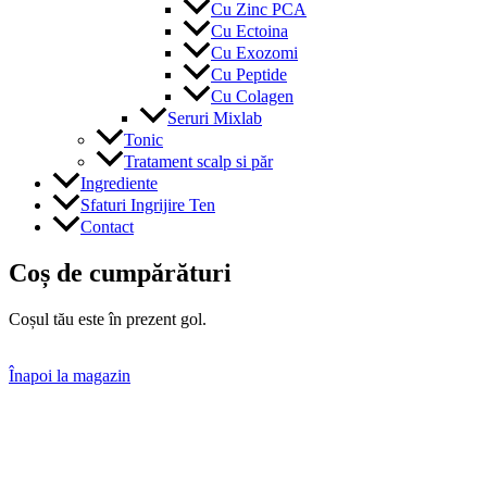
Cu Zinc PCA
Cu Ectoina
Cu Exozomi
Cu Peptide
Cu Colagen
Seruri Mixlab
Tonic
Tratament scalp si păr
Ingrediente
Sfaturi Ingrijire Ten
Contact
Coș de cumpărături
Coșul tău este în prezent gol.
Înapoi la magazin