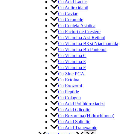
Cu Acid Lactic
Cu Antioxidanti
Cu Caviar
Cu Ceramide
Cu Centela Asiatica
Cu Factori de Crestere
Cu Vitamina A si Retinol
Cu Vitamina B3 si Niacinamida
Cu Vitamina B5 Pantenol
Cu Vitamina C
Cu Vitamina E
Cu Vitamina F
Cu Zinc PCA
Cu Ectoina
Cu Exozomi
Cu Peptide
Cu Colagen
Cu Acid Polihidroxiacizi
Cu Acid Glicolic
Cu Rezorcina (Hidrochinona)
Cu Acid Salicilic
Cu Acid Tranexamic
Menu