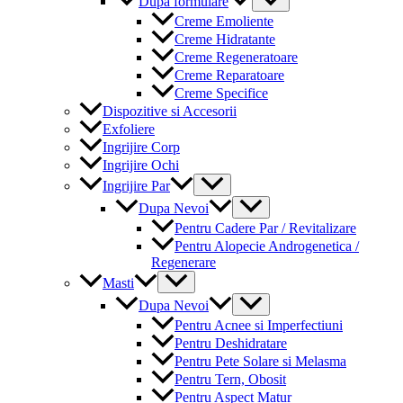
Dupa formulare
Toggle
Creme Emoliente
Creme Hidratante
Creme Regeneratoare
Creme Reparatoare
Creme Specifice
Dispozitive si Accesorii
Exfoliere
Ingrijire Corp
Ingrijire Ochi
Menu
Ingrijire Par
Toggle
Menu
Dupa Nevoi
Toggle
Pentru Cadere Par / Revitalizare
Pentru Alopecie Androgenetica /
Regenerare
Menu
Masti
Toggle
Menu
Dupa Nevoi
Toggle
Pentru Acnee si Imperfectiuni
Pentru Deshidratare
Pentru Pete Solare si Melasma
Pentru Tern, Obosit
Pentru Aspect Matur