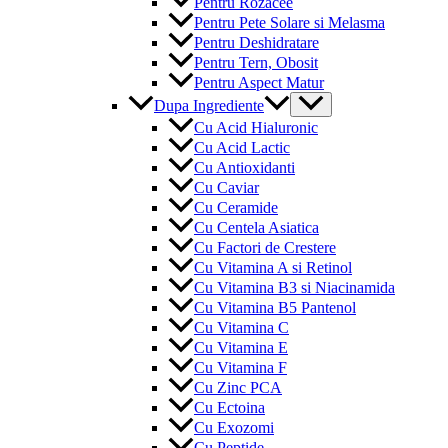
Pentru Rozacee
Pentru Pete Solare si Melasma
Pentru Deshidratare
Pentru Tern, Obosit
Pentru Aspect Matur
Menu
Dupa Ingrediente
Toggle
Cu Acid Hialuronic
Cu Acid Lactic
Cu Antioxidanti
Cu Caviar
Cu Ceramide
Cu Centela Asiatica
Cu Factori de Crestere
Cu Vitamina A si Retinol
Cu Vitamina B3 si Niacinamida
Cu Vitamina B5 Pantenol
Cu Vitamina C
Cu Vitamina E
Cu Vitamina F
Cu Zinc PCA
Cu Ectoina
Cu Exozomi
Cu Peptide