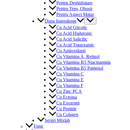
Pentru Deshidratare
Pentru Tern, Obosit
Pentru Aspect Matur
Menu
Dupa Ingrediente
Toggle
Cu Acid Glicolic
Cu Acid Hialuronic
Cu Acid Salicilic
Cu Acid Tranexamic
Cu Antioxidanti
Cu Vitamina A, Retinol
Cu Vitamina B3 Niacinamida
Cu Vitamina B5 Pantenol
Cu Vitamina C
Cu Vitamina E
Cu Vitamina F
Cu Zinc PCA
Cu Ectoina
Cu Exozomi
Cu Peptide
Cu Colagen
Seruri Mixlab
Tonic