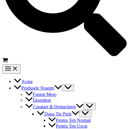
Main
Menu
Acasa
Menu
Produsele Noastre
Toggle
Fusion Meso
Ekseption
Menu
Curatare & Demachiere
Toggle
Menu
Dupa Tip Piele
Toggle
Pentru Ten Normal
Pentru Ten Uscat