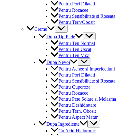
Pentru Pori Dilatati
Pentru Rozacee
Pentru Sensibilitate si Roseata
Pentru Tern/Obosit
Menu
Creme
Toggle
Menu
Dupa Tip Piele
Toggle
Pentru Ten Normal
Pentru Ten Uscat
Pentru Ten Mixt
Menu
Dupa Nevoi
Toggle
Pentru Acnee si Imperfectiuni
Pentru Pori Dilatati
Pentru Sensibilitate si Roseata
Pentru Cuperoza
Pentru Rozacee
Pentru Pete Solare si Melasma
Pentru Deshidratare
Pentru Tern, Obosit
Pentru Aspect Matur
Menu
Dupa Ingrediente
Toggle
Cu Acid Hialuronic