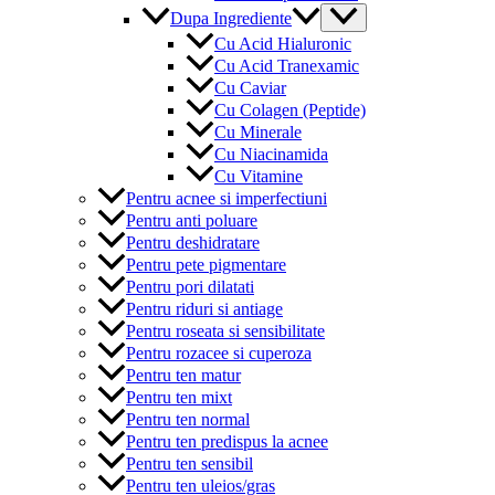
Menu
Dupa Ingrediente
Toggle
Cu Acid Hialuronic
Cu Acid Tranexamic
Cu Caviar
Cu Colagen (Peptide)
Cu Minerale
Cu Niacinamida
Cu Vitamine
Pentru acnee si imperfectiuni
Pentru anti poluare
Pentru deshidratare
Pentru pete pigmentare
Pentru pori dilatati
Pentru riduri si antiage
Pentru roseata si sensibilitate
Pentru rozacee si cuperoza
Pentru ten matur
Pentru ten mixt
Pentru ten normal
Pentru ten predispus la acnee
Pentru ten sensibil
Pentru ten uleios/gras