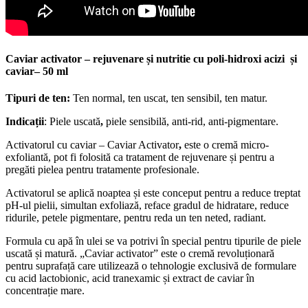
adâncimea ridurilor este redusă de la 7 până la 45%;
pigmentarea generală a pielii este redusă de la 9 până la 16%;
petele pigmentare sunt reduse de la 12 până la 19%;
pielea este luminoasă și arată mai uniformă.
Ingrediente principale
Extract de caviar (5%)
Acid lactobionic (2%)
Acid tranexamic (0,2%).
Beneficii
activarea pielii înainte de peeling;
reduce activitatea melanocitelor;
reduce ridurile și liniile fine;
îmbunătățește textura și catifelarea pielii;
restabilește pH-ului pielii;
activează enzimele de exfoliere;
formula hrănitoare apa in ulei;
îmbunătățește luminozitatea pielii;
efect de hidratare;
netezește textura pielii;
previne îmbătrânirea pielii.