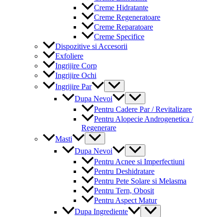
Creme Hidratante
Creme Regeneratoare
Creme Reparatoare
Creme Specifice
Dispozitive si Accesorii
Exfoliere
Ingrijire Corp
Ingrijire Ochi
Menu
Ingrijire Par
Toggle
Menu
Dupa Nevoi
Toggle
Pentru Cadere Par / Revitalizare
Pentru Alopecie Androgenetica /
Regenerare
Menu
Masti
Toggle
Menu
Dupa Nevoi
Toggle
Pentru Acnee si Imperfectiuni
Pentru Deshidratare
Pentru Pete Solare si Melasma
Pentru Tern, Obosit
Pentru Aspect Matur
Menu
Dupa Ingrediente
Toggle