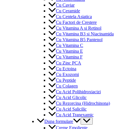
Cu Caviar
Cu Ceramide
Cu Centela Asiatica
Cu Factori de Crestere
Cu Vitamina A si Retinol
Cu Vitamina B3 si Niacinamida
Cu Vitamina B5 Pantenol
Cu Vitamina C
Cu Vitamina E
Cu Vitamina F
Cu Zinc PCA
Cu Ectoina
Cu Exozomi
Cu Peptide
Cu Colagen
Cu Acid Polihidroxiacizi
Cu Acid Glicolic
Cu Rezorcina (Hidrochinona)
Cu Acid Salicilic
Cu Acid Tranexamic
Menu
Dupa formulare
Toggle
Creme Emoliente