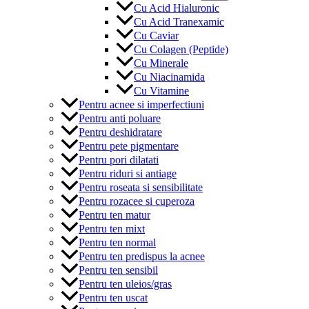
Cu Acid Hialuronic
Cu Acid Tranexamic
Cu Caviar
Cu Colagen (Peptide)
Cu Minerale
Cu Niacinamida
Cu Vitamine
Pentru acnee si imperfectiuni
Pentru anti poluare
Pentru deshidratare
Pentru pete pigmentare
Pentru pori dilatati
Pentru riduri si antiage
Pentru roseata si sensibilitate
Pentru rozacee si cuperoza
Pentru ten matur
Pentru ten mixt
Pentru ten normal
Pentru ten predispus la acnee
Pentru ten sensibil
Pentru ten uleios/gras
Pentru ten uscat