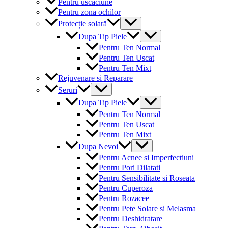
Pentru uscaciune
Pentru zona ochilor
Menu
Protecție solară
Toggle
Menu
Dupa Tip Piele
Toggle
Pentru Ten Normal
Pentru Ten Uscat
Pentru Ten Mixt
Rejuvenare si Reparare
Menu
Seruri
Toggle
Menu
Dupa Tip Piele
Toggle
Pentru Ten Normal
Pentru Ten Uscat
Pentru Ten Mixt
Menu
Dupa Nevoi
Toggle
Pentru Acnee si Imperfectiuni
Pentru Pori Dilatati
Pentru Sensibilitate si Roseata
Pentru Cuperoza
Pentru Rozacee
Pentru Pete Solare si Melasma
Pentru Deshidratare