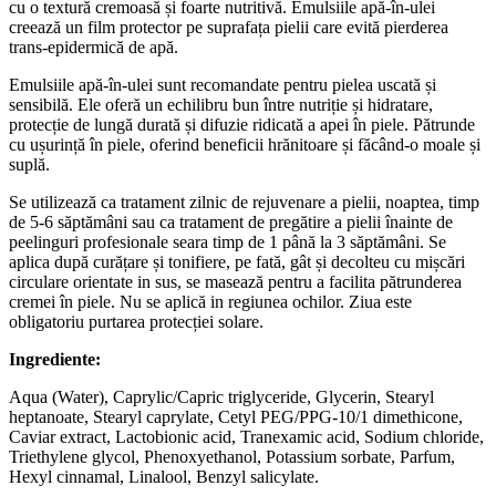
Creme
F040 Eye sorbet 30ml FusionMeso –
crema de ochi cu acid hialuronic si
peptide
265.00
lei
Citește mai mult
Out of stock