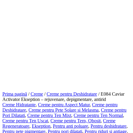
microexfoliază, reface hidratarea pielii, reduce aspectul ridurilor si a
liniilor fine, reduce petele pigmentare, lăsând pielea netedă și
luminoasă.
*Studiu clinic disponibil in galeria foto al produsului.
Cantitate
-
+
E084
Adaugă în coș
Caviar
Categorii:
Creme Hidratante
,
Creme pentru Aspect Matur
,
Creme
Activator
pentru Deshidratare
,
Creme pentru Pete Solare si Melasma
,
Creme
Ekseption
pentru Pori Dilatati
,
Creme pentru Ten Mixt
,
Creme pentru Ten
-
Normal
,
Creme pentru Ten Uscat
,
Creme pentru Tern, Obosit
,
rejuvenare,
Creme Regeneratoare
,
Ekseption
,
Pentru anti poluare
,
Pentru
depigmentare,
deshidratare
,
Pentru pete pigmentare
,
Pentru pori dilatati
,
Pentru
antirid
riduri si antiage
,
Pentru ten matur
,
Pentru ten mixt
,
Pentru ten
normal
,
Pentru ten uleios/gras
,
Pentru ten uscat
,
Pentru uscaciune
,
Rejuvenare si Reparare
Descriere