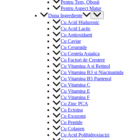
Pentru Tern, Obosit
Pentru Aspect Matur
Menu
Dupa Ingrediente
Toggle
Cu Acid Hialuronic
Cu Acid Lactic
Cu Antioxidanti
Cu Caviar
Cu Ceramide
Cu Centela Asiatica
Cu Factori de Crestere
Cu Vitamina A si Retinol
Cu Vitamina B3 si Niacinamida
Cu Vitamina B5 Pantenol
Cu Vitamina C
Cu Vitamina E
Cu Vitamina F
Cu Zinc PCA
Cu Ectoina
Cu Exozomi
Cu Peptide
Cu Colagen
Cu Acid Polihidroxiacizi