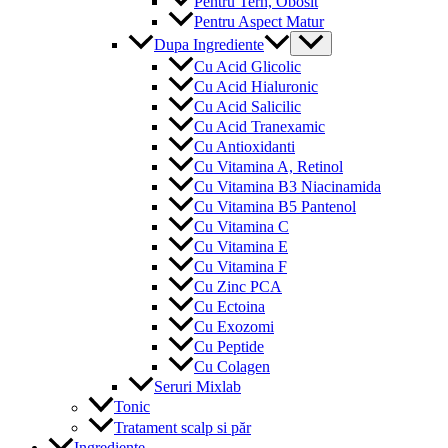
Pentru Tern, Obosit
Pentru Aspect Matur
Menu
Dupa Ingrediente
Toggle
Cu Acid Glicolic
Cu Acid Hialuronic
Cu Acid Salicilic
Cu Acid Tranexamic
Cu Antioxidanti
Cu Vitamina A, Retinol
Cu Vitamina B3 Niacinamida
Cu Vitamina B5 Pantenol
Cu Vitamina C
Cu Vitamina E
Cu Vitamina F
Cu Zinc PCA
Cu Ectoina
Cu Exozomi
Cu Peptide
Cu Colagen
Seruri Mixlab
Tonic
Tratament scalp si păr
Ingrediente