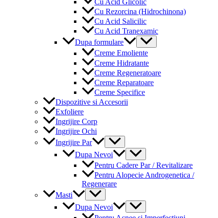
Cu Acid Glicolic
Cu Rezorcina (Hidrochinona)
Cu Acid Salicilic
Cu Acid Tranexamic
Menu
Dupa formulare
Toggle
Creme Emoliente
Creme Hidratante
Creme Regeneratoare
Creme Reparatoare
Creme Specifice
Dispozitive si Accesorii
Exfoliere
Ingrijire Corp
Ingrijire Ochi
Menu
Ingrijire Par
Toggle
Menu
Dupa Nevoi
Toggle
Pentru Cadere Par / Revitalizare
Pentru Alopecie Androgenetica /
Regenerare
Menu
Masti
Toggle
Menu
Dupa Nevoi
Toggle
Pentru Acnee si Imperfectiuni