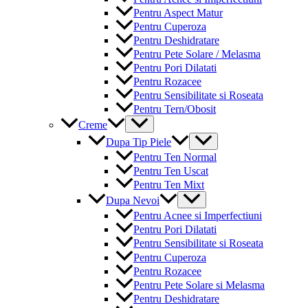
Pentru Aspect Matur
Pentru Cuperoza
Pentru Deshidratare
Pentru Pete Solare / Melasma
Pentru Pori Dilatati
Pentru Rozacee
Pentru Sensibilitate si Roseata
Pentru Tern/Obosit
Menu
Creme
Toggle
Menu
Dupa Tip Piele
Toggle
Pentru Ten Normal
Pentru Ten Uscat
Pentru Ten Mixt
Menu
Dupa Nevoi
Toggle
Pentru Acnee si Imperfectiuni
Pentru Pori Dilatati
Pentru Sensibilitate si Roseata
Pentru Cuperoza
Pentru Rozacee
Pentru Pete Solare si Melasma
Pentru Deshidratare