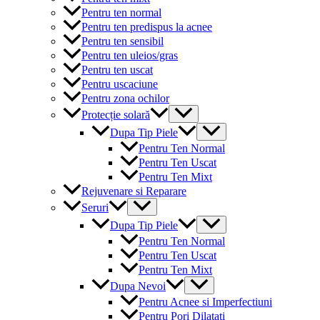
Pentru ten normal
Pentru ten predispus la acnee
Pentru ten sensibil
Pentru ten uleios/gras
Pentru ten uscat
Pentru uscaciune
Pentru zona ochilor
Menu
Protecție solară
Toggle
Menu
Dupa Tip Piele
Toggle
Pentru Ten Normal
Pentru Ten Uscat
Pentru Ten Mixt
Rejuvenare si Reparare
Menu
Seruri
Toggle
Menu
Dupa Tip Piele
Toggle
Pentru Ten Normal
Pentru Ten Uscat
Pentru Ten Mixt
Menu
Dupa Nevoi
Toggle
Pentru Acnee si Imperfectiuni
Pentru Pori Dilatati