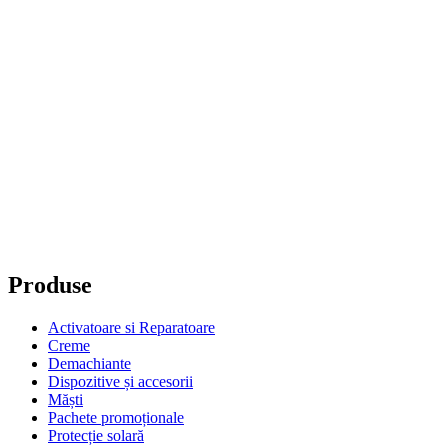
J12/3786/2020
Telefon:
0753 109 879
Email:
cr8beautyaesthetics@gmail.com
Shopping Cart