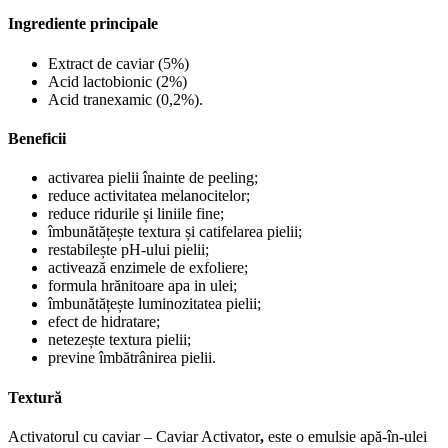
heptanoate, Stearyl caprylate, Cetyl PEG/PPG-10/1 dimethicone,
Caviar extract, Lactobionic acid, Tranexamic acid, Sodium chloride,
Triethylene glycol, Phenoxyethanol, Potassium sorbate, Parfum,
Hexyl cinnamal, Linalool, Benzyl salicylate.
Produse similare
Out of stock