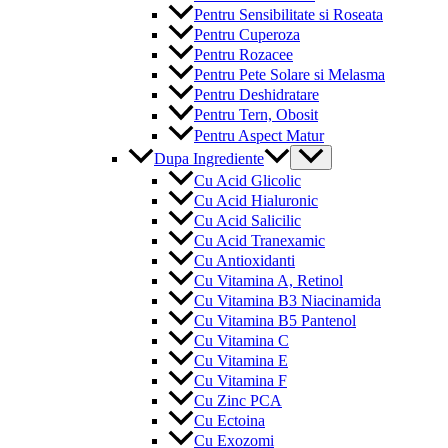
Pentru Sensibilitate si Roseata
Pentru Cuperoza
Pentru Rozacee
Pentru Pete Solare si Melasma
Pentru Deshidratare
Pentru Tern, Obosit
Pentru Aspect Matur
Menu
Dupa Ingrediente
Toggle
Cu Acid Glicolic
Cu Acid Hialuronic
Cu Acid Salicilic
Cu Acid Tranexamic
Cu Antioxidanti
Cu Vitamina A, Retinol
Cu Vitamina B3 Niacinamida
Cu Vitamina B5 Pantenol
Cu Vitamina C
Cu Vitamina E
Cu Vitamina F
Cu Zinc PCA
Cu Ectoina
Cu Exozomi