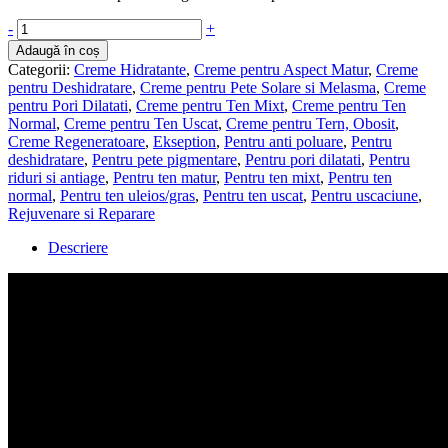
Caviar activator
– rejuvenare și nutritie cu poli-hidroxi acizi și
caviar– 50 ml
Tipuri de ten
:
Ten normal, ten uscat, ten sensibil, ten matur.
Indicații
: Piele uscată
,
piele sensibilă, anti-rid, anti-pigmentare.
Activatorul cu caviar – Caviar Activator
,
este o cremă micro-
exfoliantă, pot fi folosită ca tratament de rejuvenare și pentru a
pregăti pielea pentru tratamente profesionale.
Activatorul se aplică noaptea și este conceput pentru a reduce treptat
pH-ul pielii, simultan exfoliază, reface gradul de hidratare, reduce
ridurile, petele pigmentare, pentru reda un ten neted, radiant.
Formula cu apă în ulei se va potrivi în special pentru tipurile de piele
uscată și matură. „Caviar activator” este o cremă revoluționară