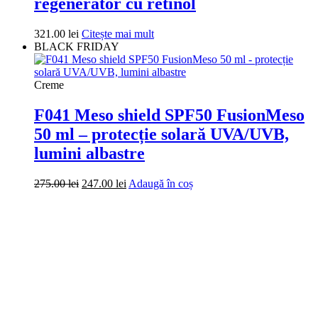
Dispozitive și accesorii
Măști
Pachete promoționale
Protecție solară
Seruri
Tonic
Tratament de scalp și păr
Suport
Contul tău de consumator
Politica de confidențialitate
Termeni și condiții
Politica de cookie-uri
Politica de retur
Ingrediente
Contact
Companie
CREATE BEAUTY DISTRIBUTION SRL
Cluj-Napoca
RO43337795