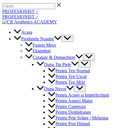
Skip
Caută...
to
PROFESIONIST >
content
PROFESIONIST >
Acasa
Menu
Produsele Noastre
Toggle
Fusion Meso
Ekseption
Menu
Curatare & Demachiere
Toggle
Menu
Dupa Tip Piele
Toggle
Pentru Ten Normal
Pentru Ten Uscat
Pentru Ten Mixt
Menu
Dupa Nevoi
Toggle
Pentru Acnee si Imperfectiuni
Pentru Aspect Matur
Pentru Cuperoza
Pentru Deshidratare
Pentru Pete Solare / Melasma
Pentru Pori Dilatati