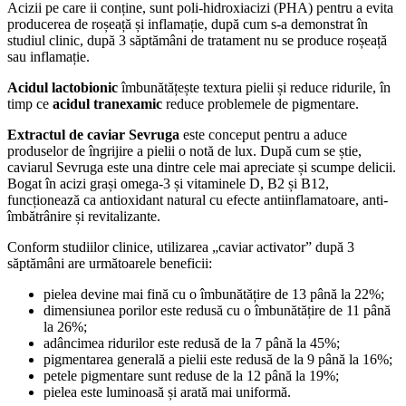
Textură
Activatorul cu caviar – Caviar Activator
,
este o emulsie apă-în-ulei
cu o textură cremoasă și foarte nutritivă. Emulsiile apă-în-ulei
creează un film protector pe suprafața pielii care evită pierderea
trans-epidermică de apă.
Emulsiile apă-în-ulei sunt recomandate pentru pielea uscată și
sensibilă. Ele oferă un echilibru bun între nutriție și hidratare,
protecție de lungă durată și difuzie ridicată a apei în piele. Pătrunde
cu ușurință în piele, oferind beneficii hrănitoare și făcând-o moale și
suplă.
Se utilizează ca tratament zilnic de rejuvenare a pielii, noaptea, timp
de 5-6 săptămâni sau ca tratament de pregătire a pielii înainte de
peelinguri profesionale seara timp de 1 până la 3 săptămâni. Se
aplica după curățare și tonifiere, pe fată, gât și decolteu cu mișcări
circulare orientate in sus, se masează pentru a facilita pătrunderea
cremei în piele. Nu se aplică in regiunea ochilor. Ziua este
obligatoriu purtarea protecției solare.
Ingrediente
:
Aqua (Water), Caprylic/Capric triglyceride, Glycerin, Stearyl