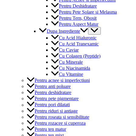
Pentru Deshidratare
Pentru Pete Solare si Melasma
Pentru Tern, Obosit
Pentru Aspect Matur
Menu
Dupa Ingrediente
Toggle
Cu Acid Hialuronic
Cu Acid Tranexamic
Cu Caviar
Cu Colagen (Peptide)
Cu Minerale
Cu Niacinamida
Cu Vitamine
Pentru acnee si imperfectiuni
Pentru anti poluare
Pentru deshidratare
Pentru pete pigmentare
Pentru pori dilatati
Pentru riduri si antiage
Pentru roseata si sensibilitate
Pentru rozacee si cuperoza
Pentru ten matur
Pentru ten mixt