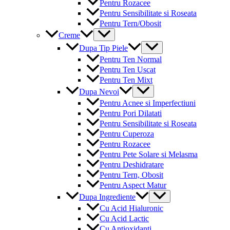
Pentru Rozacee
Pentru Sensibilitate si Roseata
Pentru Tern/Obosit
Menu
Creme
Toggle
Menu
Dupa Tip Piele
Toggle
Pentru Ten Normal
Pentru Ten Uscat
Pentru Ten Mixt
Menu
Dupa Nevoi
Toggle
Pentru Acnee si Imperfectiuni
Pentru Pori Dilatati
Pentru Sensibilitate si Roseata
Pentru Cuperoza
Pentru Rozacee
Pentru Pete Solare si Melasma
Pentru Deshidratare
Pentru Tern, Obosit
Pentru Aspect Matur
Menu
Dupa Ingrediente
Toggle
Cu Acid Hialuronic
Cu Acid Lactic
Cu Antioxidanti