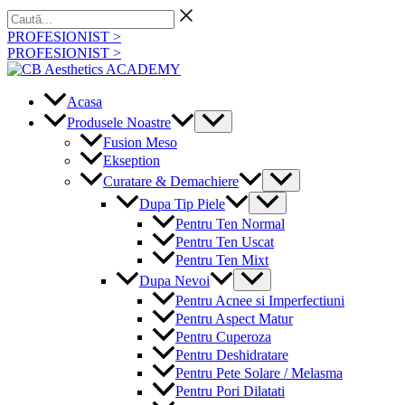
Skip
Caută...
to
PROFESIONIST >
content
PROFESIONIST >
Acasa
Menu
Produsele Noastre
Toggle
Fusion Meso
Ekseption
Menu
Curatare & Demachiere
Toggle
Menu
Dupa Tip Piele
Toggle
Pentru Ten Normal
Pentru Ten Uscat
Pentru Ten Mixt
Menu
Dupa Nevoi
Toggle
Pentru Acnee si Imperfectiuni
Pentru Aspect Matur
Pentru Cuperoza
Pentru Deshidratare
Pentru Pete Solare / Melasma
Pentru Pori Dilatati