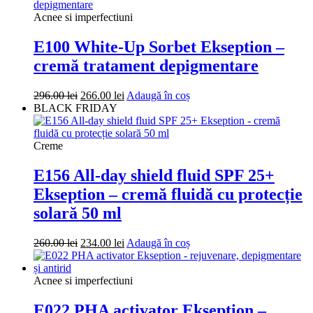
Acnee si imperfectiuni
E100 White-Up Sorbet Ekseption –
cremă tratament depigmentare
Prețul
Prețul
296.00
lei
266.00
lei
Adaugă în coș
inițial
curent
BLACK FRIDAY
a
este:
fost:
266.00 lei.
296.00 lei.
Creme
E156 All-day shield fluid SPF 25+
Ekseption – cremă fluidă cu protecție
solară 50 ml
Prețul
Prețul
260.00
lei
234.00
lei
Adaugă în coș
inițial
curent
a
este:
fost:
234.00 lei.
Acnee si imperfectiuni
260.00 lei.
E022 PHA activator Ekseption –