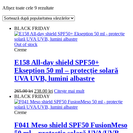
Sortat
Afișez toate cele 9 rezultate
după
popularitate
BLACK FRIDAY
Out of stock
Creme
E158 All-day shield SPF50+
Ekseption 50 ml – protecție solară
UVA UVB, lumini albastre
Prețul
Prețul
265.00
lei
238.00
lei
Citește mai mult
inițial
curent
BLACK FRIDAY
a
este:
fost:
238.00 lei.
265.00 lei.
Creme
F041 Meso shield SPF50 FusionMeso
50 ml – protecție solară UVA/UVB,