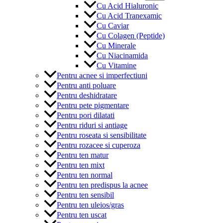
Cu Acid Hialuronic
Cu Acid Tranexamic
Cu Caviar
Cu Colagen (Peptide)
Cu Minerale
Cu Niacinamida
Cu Vitamine
Pentru acnee si imperfectiuni
Pentru anti poluare
Pentru deshidratare
Pentru pete pigmentare
Pentru pori dilatati
Pentru riduri si antiage
Pentru roseata si sensibilitate
Pentru rozacee si cuperoza
Pentru ten matur
Pentru ten mixt
Pentru ten normal
Pentru ten predispus la acnee
Pentru ten sensibil
Pentru ten uleios/gras
Pentru ten uscat