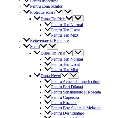
Pentru uscaciune
Pentru zona ochilor
Menu
Protecție solară
Toggle
Menu
Dupa Tip Piele
Toggle
Pentru Ten Normal
Pentru Ten Uscat
Pentru Ten Mixt
Rejuvenare si Reparare
Menu
Seruri
Toggle
Menu
Dupa Tip Piele
Toggle
Pentru Ten Normal
Pentru Ten Uscat
Pentru Ten Mixt
Menu
Dupa Nevoi
Toggle
Pentru Acnee si Imperfectiuni
Pentru Pori Dilatati
Pentru Sensibilitate si Roseata
Pentru Cuperoza
Pentru Rozacee
Pentru Pete Solare si Melasma
Pentru Deshidratare