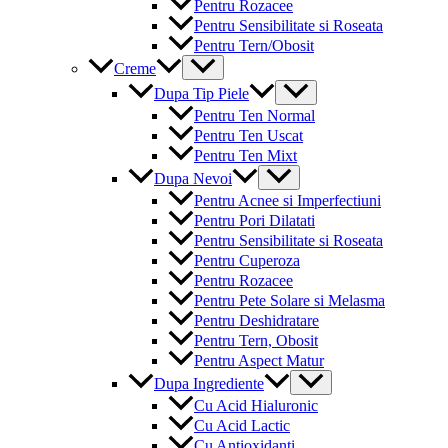
Pentru Rozacee
Pentru Sensibilitate si Roseata
Pentru Tern/Obosit
Menu
Creme
Toggle
Menu
Dupa Tip Piele
Toggle
Pentru Ten Normal
Pentru Ten Uscat
Pentru Ten Mixt
Menu
Dupa Nevoi
Toggle
Pentru Acnee si Imperfectiuni
Pentru Pori Dilatati
Pentru Sensibilitate si Roseata
Pentru Cuperoza
Pentru Rozacee
Pentru Pete Solare si Melasma
Pentru Deshidratare
Pentru Tern, Obosit
Pentru Aspect Matur
Menu
Dupa Ingrediente
Toggle
Cu Acid Hialuronic
Cu Acid Lactic
Cu Antioxidanti