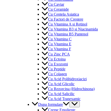
Cu Caviar
Cu Ceramide
Cu Centela Asiatica
Cu Factori de Crestere
Cu Vitamina A si Retinol
Cu Vitamina B3 si Niacinamida
Cu Vitamina B5 Pantenol
Cu Vitamina C
Cu Vitamina E
Cu Vitamina F
Cu Zinc PCA
Cu Ectoina
Cu Exozomi
Cu Peptide
Cu Colagen
Cu Acid Polihidroxiacizi
Cu Acid Glicolic
Cu Rezorcina (Hidrochinona)
Cu Acid Salicilic
Cu Acid Tranexamic
Menu
Dupa formulare
Toggle
Creme Emoliente