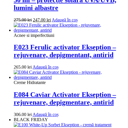
lumini albastre
Prețul
Prețul
275.00
lei
247.00
lei
Adaugă în coș
inițial
curent
a
este:
fost:
247.00 lei.
Acnee si imperfectiuni
275.00 lei.
E023 Ferulic activator Ekseption –
rejuvenare, depigmentant, antirid
265.00
lei
Adaugă în coș
Creme Hidratante
E084 Caviar Activator Ekseption –
rejuvenare, depigmentare, antirid
306.00
lei
Adaugă în coș
BLACK FRIDAY