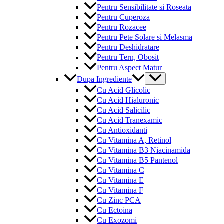
Pentru Sensibilitate si Roseata
Pentru Cuperoza
Pentru Rozacee
Pentru Pete Solare si Melasma
Pentru Deshidratare
Pentru Tern, Obosit
Pentru Aspect Matur
Menu
Dupa Ingrediente
Toggle
Cu Acid Glicolic
Cu Acid Hialuronic
Cu Acid Salicilic
Cu Acid Tranexamic
Cu Antioxidanti
Cu Vitamina A, Retinol
Cu Vitamina B3 Niacinamida
Cu Vitamina B5 Pantenol
Cu Vitamina C
Cu Vitamina E
Cu Vitamina F
Cu Zinc PCA
Cu Ectoina
Cu Exozomi