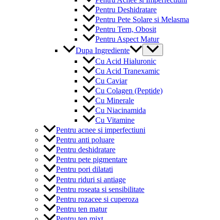
Pentru Deshidratare
Pentru Pete Solare si Melasma
Pentru Tern, Obosit
Pentru Aspect Matur
Menu
Dupa Ingrediente
Toggle
Cu Acid Hialuronic
Cu Acid Tranexamic
Cu Caviar
Cu Colagen (Peptide)
Cu Minerale
Cu Niacinamida
Cu Vitamine
Pentru acnee si imperfectiuni
Pentru anti poluare
Pentru deshidratare
Pentru pete pigmentare
Pentru pori dilatati
Pentru riduri si antiage
Pentru roseata si sensibilitate
Pentru rozacee si cuperoza
Pentru ten matur
Pentru ten mixt