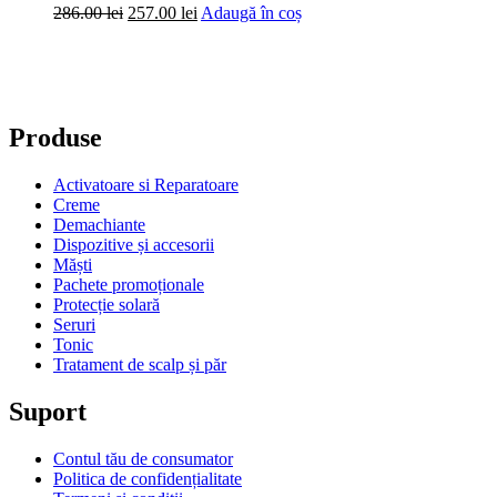
Prețul
Prețul
286.00
lei
257.00
lei
Adaugă în coș
inițial
curent
a
este:
fost:
257.00 lei.
286.00 lei.
Produse
Activatoare si Reparatoare
Creme
Demachiante
Dispozitive și accesorii
Măști
Pachete promoționale
Protecție solară
Seruri
Tonic
Tratament de scalp și păr
Suport
Contul tău de consumator
Politica de confidențialitate