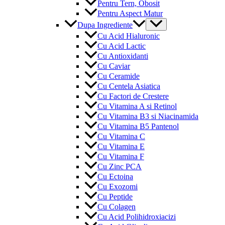
Pentru Tern, Obosit
Pentru Aspect Matur
Menu
Dupa Ingrediente
Toggle
Cu Acid Hialuronic
Cu Acid Lactic
Cu Antioxidanti
Cu Caviar
Cu Ceramide
Cu Centela Asiatica
Cu Factori de Crestere
Cu Vitamina A si Retinol
Cu Vitamina B3 si Niacinamida
Cu Vitamina B5 Pantenol
Cu Vitamina C
Cu Vitamina E
Cu Vitamina F
Cu Zinc PCA
Cu Ectoina
Cu Exozomi
Cu Peptide
Cu Colagen
Cu Acid Polihidroxiacizi