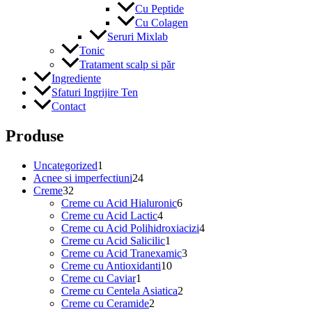
Cu Peptide
Cu Colagen
Seruri Mixlab
Tonic
Tratament scalp si păr
Ingrediente
Sfaturi Ingrijire Ten
Contact
Produse
1
Uncategorized
1
produs
24
Acnee si imperfectiuni
24
32
de
Creme
32
de
produse
6
Creme cu Acid Hialuronic
6
produse
4
produse
Creme cu Acid Lactic
4
produse
4
Creme cu Acid Polihidroxiacizi
4
1
produse
Creme cu Acid Salicilic
1
produs
3
Creme cu Acid Tranexamic
3
10
produse
Creme cu Antioxidanti
10
1
produse
Creme cu Caviar
1
produs
2
Creme cu Centela Asiatica
2
2
produse
Creme cu Ceramide
2