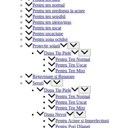
Pentru ten normal
Pentru ten predispus la acnee
Pentru ten sensibil
Pentru ten uleios/gras
Pentru ten uscat
Pentru uscaciune
Pentru zona ochilor
Menu
Protecție solară
Toggle
Menu
Dupa Tip Piele
Toggle
Pentru Ten Normal
Pentru Ten Uscat
Pentru Ten Mixt
Rejuvenare si Reparare
Menu
Seruri
Toggle
Menu
Dupa Tip Piele
Toggle
Pentru Ten Normal
Pentru Ten Uscat
Pentru Ten Mixt
Menu
Dupa Nevoi
Toggle
Pentru Acnee si Imperfectiuni
Pentru Pori Dilatati