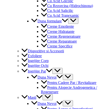
Cu Acid Glicolic
Cu Rezorcina (Hidrochinona)
Cu Acid Salicilic
Cu Acid Tranexamic
Menu
Dupa formulare
Toggle
Creme Emoliente
Creme Hidratante
Creme Regeneratoare
Creme Reparatoare
Creme Specifice
Dispozitive si Accesorii
Exfoliere
Ingrijire Corp
Ingrijire Ochi
Menu
Ingrijire Par
Toggle
Menu
Dupa Nevoi
Toggle
Pentru Cadere Par / Revitalizare
Pentru Alopecie Androgenetica /
Regenerare
Menu
Masti
Toggle
Menu
Dupa Nevoi
Toggle
Pentru Acnee si Imperfectiuni