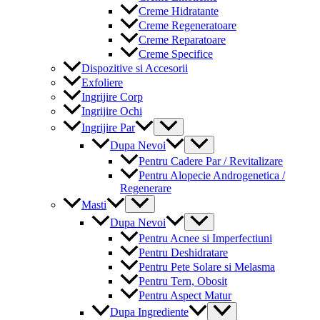
Creme Hidratante
Creme Regeneratoare
Creme Reparatoare
Creme Specifice
Dispozitive si Accesorii
Exfoliere
Ingrijire Corp
Ingrijire Ochi
Menu
Ingrijire Par
Toggle
Menu
Dupa Nevoi
Toggle
Pentru Cadere Par / Revitalizare
Pentru Alopecie Androgenetica /
Regenerare
Menu
Masti
Toggle
Menu
Dupa Nevoi
Toggle
Pentru Acnee si Imperfectiuni
Pentru Deshidratare
Pentru Pete Solare si Melasma
Pentru Tern, Obosit
Pentru Aspect Matur
Menu
Dupa Ingrediente
Toggle