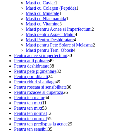
1
produs
Masti cu Caviar
1
produs
1
Masti cu Colagen (Peptide)
1
1
produs
Masti cu Minerale
1
produs
1
Masti cu Niacinamida
1
3
produs
Masti cu Vitamine
3
produse
2
Masti pentru Acnee si Imperfectiuni
2
4
produse
Masti pentru Aspect Matur
4
4
produse
Masti Pentru Deshidratare
4
produse
2
Masti pentru Pete Solare si Melasma
2
4
produse
Masti pentru Tern, Obosit
4
30
produse
Pentru acnee si imperfectiuni
30
49
de
Pentru anti poluare
49
de
38
produse
Pentru deshidratare
38
produse
de
32
Pentru pete pigmentare
32
24
produse
de
Pentru pori dilatati
24
de
49
produse
Pentru riduri si antiage
49
produse
de
30
Pentru roseata si sensibilitate
30
produse
26
de
Pentru rozacee si cuperoza
26
64
de
produse
Pentru ten matur
64
11
de
produse
Pentru ten mixt
11
produse
53
produse
Pentru ten mixt
53
de
12
Pentru ten normal
12
produse
produse
55
Pentru ten normal
55
de
29
Pentru ten predispus la acnee
29
produse
35
de
Pentru ten sensibil
35