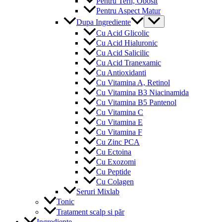
Pentru Tern, Obosit
Pentru Aspect Matur
Menu
Dupa Ingrediente
Toggle
Cu Acid Glicolic
Cu Acid Hialuronic
Cu Acid Salicilic
Cu Acid Tranexamic
Cu Antioxidanti
Cu Vitamina A, Retinol
Cu Vitamina B3 Niacinamida
Cu Vitamina B5 Pantenol
Cu Vitamina C
Cu Vitamina E
Cu Vitamina F
Cu Zinc PCA
Cu Ectoina
Cu Exozomi
Cu Peptide
Cu Colagen
Seruri Mixlab
Tonic
Tratament scalp si păr
Ingrediente