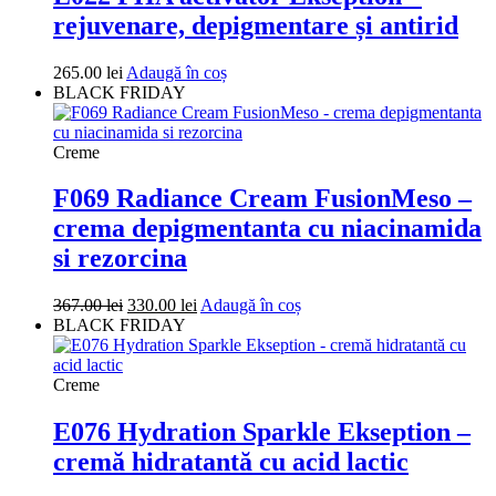
rejuvenare, depigmentare și antirid
265.00
lei
Adaugă în coș
BLACK FRIDAY
Creme
F069 Radiance Cream FusionMeso –
crema depigmentanta cu niacinamida
si rezorcina
Prețul
Prețul
367.00
lei
330.00
lei
Adaugă în coș
inițial
curent
BLACK FRIDAY
a
este:
fost:
330.00 lei.
367.00 lei.
Creme
E076 Hydration Sparkle Ekseption –
cremă hidratantă cu acid lactic