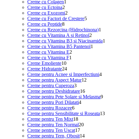
1
produse
Creme cu Colagen
1
2
produs
Creme cu Ectoina
2
produse
2
Creme cu Exozomi
2
produse
5
Creme cu Factori de Crestere
5
8
produse
Creme cu Peptide
8
produse
1
Creme cu Rezorcina (Hidrochinona)
1
2
produs
Creme cu Vitamina A si Retinol
2
produse
1
Creme cu Vitamina B3 si Niacinamida
1
1
produs
Creme cu Vitamina B5 Pantenol
1
2
produs
Creme cu Vitamina E
2
1
produse
Creme cu Vitamina F
1
10
produs
Creme Emoliente
10
produse
24
Creme Hidratante
24
de
4
Creme pentru Acnee si Imperfectiuni
4
produse
12
produse
Creme pentru Aspect Matur
12
3
produse
Creme pentru Cuperoza
3
produse
16
Creme pentru Deshidratare
16
produse
9
Creme pentru Pete Solare si Melasma
9
4
produse
Creme pentru Pori Dilatati
4
6
produse
Creme pentru Rozacee
6
produse
13
Creme pentru Sensibilitate si Roseata
13
18
produse
Creme pentru Ten Mixt
18
produse
20
Creme pentru Ten Normal
20
17
de
Creme pentru Ten Uscat
17
produse
produse
14
Creme pentru Tern, Obosit
14