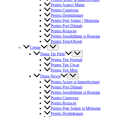
Pentru Aspect Matur
Pentru Cuperoza
Pentru Deshidratare
Pentru Pete Solare / Melasma
Pentru Pori Dilatati
Pentru Rozacee
Pentru Sensibilitate si Roseata
Pentru Tern/Obosit
Menu
Creme
Toggle
Menu
Dupa Tip Piele
Toggle
Pentru Ten Normal
Pentru Ten Uscat
Pentru Ten Mixt
Menu
Dupa Nevoi
Toggle
Pentru Acnee si Imperfectiuni
Pentru Pori Dilatati
Pentru Sensibilitate si Roseata
Pentru Cuperoza
Pentru Rozacee
Pentru Pete Solare si Melasma
Pentru Deshidratare