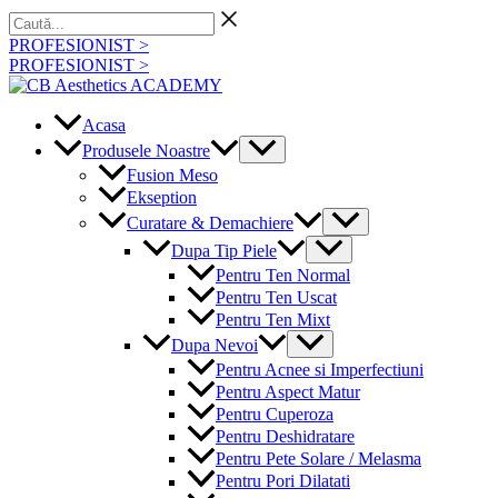
Skip
Caută...
to
PROFESIONIST >
content
PROFESIONIST >
Acasa
Menu
Produsele Noastre
Toggle
Fusion Meso
Ekseption
Menu
Curatare & Demachiere
Toggle
Menu
Dupa Tip Piele
Toggle
Pentru Ten Normal
Pentru Ten Uscat
Pentru Ten Mixt
Menu
Dupa Nevoi
Toggle
Pentru Acnee si Imperfectiuni
Pentru Aspect Matur
Pentru Cuperoza
Pentru Deshidratare
Pentru Pete Solare / Melasma
Pentru Pori Dilatati