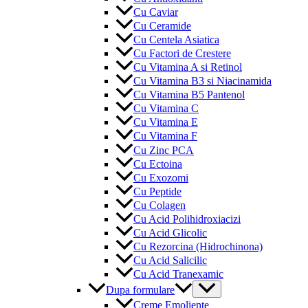
Cu Caviar
Cu Ceramide
Cu Centela Asiatica
Cu Factori de Crestere
Cu Vitamina A si Retinol
Cu Vitamina B3 si Niacinamida
Cu Vitamina B5 Pantenol
Cu Vitamina C
Cu Vitamina E
Cu Vitamina F
Cu Zinc PCA
Cu Ectoina
Cu Exozomi
Cu Peptide
Cu Colagen
Cu Acid Polihidroxiacizi
Cu Acid Glicolic
Cu Rezorcina (Hidrochinona)
Cu Acid Salicilic
Cu Acid Tranexamic
Menu
Dupa formulare
Toggle
Creme Emoliente