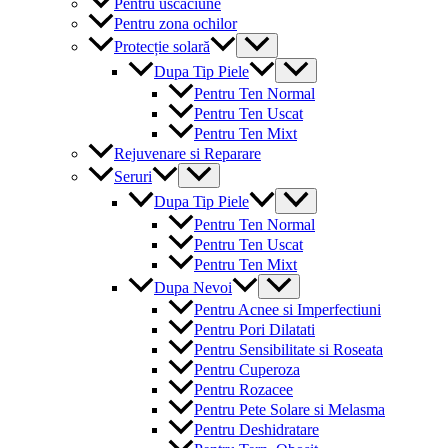
Pentru uscaciune
Pentru zona ochilor
Menu
Protecție solară
Toggle
Menu
Dupa Tip Piele
Toggle
Pentru Ten Normal
Pentru Ten Uscat
Pentru Ten Mixt
Rejuvenare si Reparare
Menu
Seruri
Toggle
Menu
Dupa Tip Piele
Toggle
Pentru Ten Normal
Pentru Ten Uscat
Pentru Ten Mixt
Menu
Dupa Nevoi
Toggle
Pentru Acnee si Imperfectiuni
Pentru Pori Dilatati
Pentru Sensibilitate si Roseata
Pentru Cuperoza
Pentru Rozacee
Pentru Pete Solare si Melasma
Pentru Deshidratare