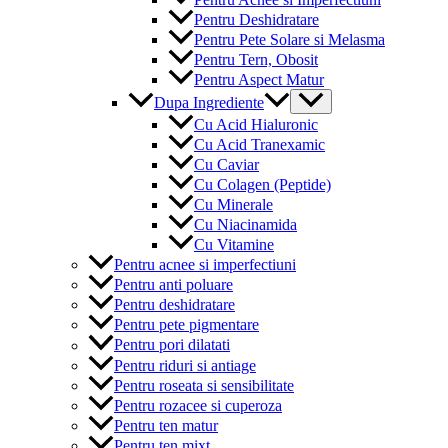
Pentru Deshidratare
Pentru Pete Solare si Melasma
Pentru Tern, Obosit
Pentru Aspect Matur
Menu
Dupa Ingrediente
Toggle
Cu Acid Hialuronic
Cu Acid Tranexamic
Cu Caviar
Cu Colagen (Peptide)
Cu Minerale
Cu Niacinamida
Cu Vitamine
Pentru acnee si imperfectiuni
Pentru anti poluare
Pentru deshidratare
Pentru pete pigmentare
Pentru pori dilatati
Pentru riduri si antiage
Pentru roseata si sensibilitate
Pentru rozacee si cuperoza
Pentru ten matur
Pentru ten mixt