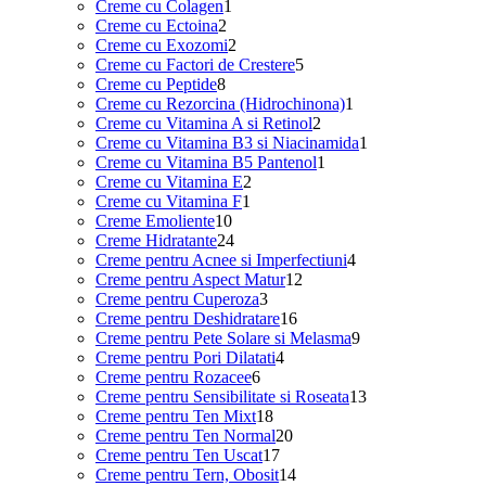
1
produse
Creme cu Colagen
1
2
produs
Creme cu Ectoina
2
produse
2
Creme cu Exozomi
2
produse
5
Creme cu Factori de Crestere
5
8
produse
Creme cu Peptide
8
produse
1
Creme cu Rezorcina (Hidrochinona)
1
2
produs
Creme cu Vitamina A si Retinol
2
produse
1
Creme cu Vitamina B3 si Niacinamida
1
1
produs
Creme cu Vitamina B5 Pantenol
1
2
produs
Creme cu Vitamina E
2
1
produse
Creme cu Vitamina F
1
10
produs
Creme Emoliente
10
produse
24
Creme Hidratante
24
de
4
Creme pentru Acnee si Imperfectiuni
4
produse
12
produse
Creme pentru Aspect Matur
12
3
produse
Creme pentru Cuperoza
3
produse
16
Creme pentru Deshidratare
16
produse
9
Creme pentru Pete Solare si Melasma
9
4
produse
Creme pentru Pori Dilatati
4
6
produse
Creme pentru Rozacee
6
produse
13
Creme pentru Sensibilitate si Roseata
13
18
produse
Creme pentru Ten Mixt
18
produse
20
Creme pentru Ten Normal
20
17
de
Creme pentru Ten Uscat
17
produse
produse
14
Creme pentru Tern, Obosit
14