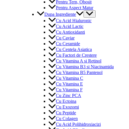
Pentru Tern, Obosit
Pentru Aspect Matur
Menu
Dupa Ingrediente
Toggle
Cu Acid Hialuronic
Cu Acid Lactic
Cu Antioxidanti
Cu Caviar
Cu Ceramide
Cu Centela Asiatica
Cu Factori de Crestere
Cu Vitamina A si Retinol
Cu Vitamina B3 si Niacinamida
Cu Vitamina B5 Pantenol
Cu Vitamina C
Cu Vitamina E
Cu Vitamina F
Cu Zinc PCA
Cu Ectoina
Cu Exozomi
Cu Peptide
Cu Colagen
Cu Acid Polihidroxiacizi