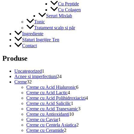
Cu Peptide
Cu Colagen
Seruri Mixlab
Tonic
Tratament scalp si păr
Ingrediente
Sfaturi Ingrijire Ten
Contact
Produse
1
Uncategorized
1
produs
24
Acnee si imperfectiuni
24
32
de
Creme
32
de
produse
6
Creme cu Acid Hialuronic
6
produse
4
produse
Creme cu Acid Lactic
4
produse
4
Creme cu Acid Polihidroxiacizi
4
1
produse
Creme cu Acid Salicilic
1
produs
3
Creme cu Acid Tranexamic
3
10
produse
Creme cu Antioxidanti
10
1
produse
Creme cu Caviar
1
produs
2
Creme cu Centela Asiatica
2
2
produse
Creme cu Ceramide
2