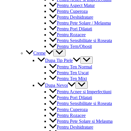
Pentru Aspect Matur
Pentru Cuperoza
Pentru Deshidratare
Pentru Pete Solare / Melasma
Pentru Pori Dilatati
Pentru Rozacee
Pentru Sensibilitate si Roseata
Pentru Tern/Obosit
Menu
Creme
Toggle
Menu
Dupa Tip Piele
Toggle
Pentru Ten Normal
Pentru Ten Uscat
Pentru Ten Mixt
Menu
Dupa Nevoi
Toggle
Pentru Acnee si Imperfectiuni
Pentru Pori Dilatati
Pentru Sensibilitate si Roseata
Pentru Cuperoza
Pentru Rozacee
Pentru Pete Solare si Melasma
Pentru Deshidratare