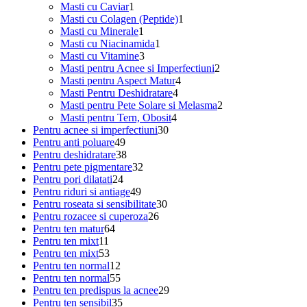
1
produs
Masti cu Caviar
1
produs
1
Masti cu Colagen (Peptide)
1
1
produs
Masti cu Minerale
1
produs
1
Masti cu Niacinamida
1
3
produs
Masti cu Vitamine
3
produse
2
Masti pentru Acnee si Imperfectiuni
2
4
produse
Masti pentru Aspect Matur
4
4
produse
Masti Pentru Deshidratare
4
produse
2
Masti pentru Pete Solare si Melasma
2
4
produse
Masti pentru Tern, Obosit
4
30
produse
Pentru acnee si imperfectiuni
30
49
de
Pentru anti poluare
49
de
38
produse
Pentru deshidratare
38
produse
de
32
Pentru pete pigmentare
32
24
produse
de
Pentru pori dilatati
24
de
49
produse
Pentru riduri si antiage
49
produse
de
30
Pentru roseata si sensibilitate
30
produse
26
de
Pentru rozacee si cuperoza
26
64
de
produse
Pentru ten matur
64
11
de
produse
Pentru ten mixt
11
produse
53
produse
Pentru ten mixt
53
de
12
Pentru ten normal
12
produse
produse
55
Pentru ten normal
55
de
29
Pentru ten predispus la acnee
29
produse
35
de
Pentru ten sensibil
35