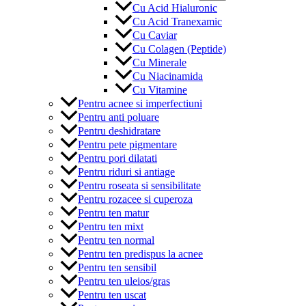
Cu Acid Hialuronic
Cu Acid Tranexamic
Cu Caviar
Cu Colagen (Peptide)
Cu Minerale
Cu Niacinamida
Cu Vitamine
Pentru acnee si imperfectiuni
Pentru anti poluare
Pentru deshidratare
Pentru pete pigmentare
Pentru pori dilatati
Pentru riduri si antiage
Pentru roseata si sensibilitate
Pentru rozacee si cuperoza
Pentru ten matur
Pentru ten mixt
Pentru ten normal
Pentru ten predispus la acnee
Pentru ten sensibil
Pentru ten uleios/gras
Pentru ten uscat