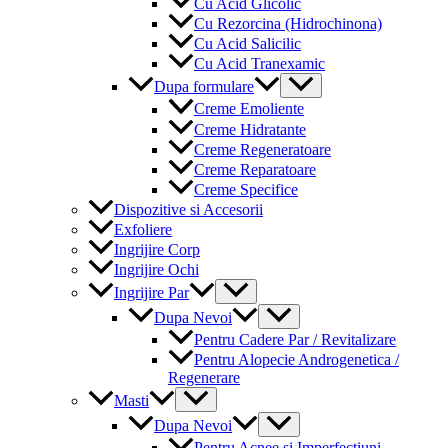
Cu Acid Glicolic
Cu Rezorcina (Hidrochinona)
Cu Acid Salicilic
Cu Acid Tranexamic
Menu
Dupa formulare
Toggle
Creme Emoliente
Creme Hidratante
Creme Regeneratoare
Creme Reparatoare
Creme Specifice
Dispozitive si Accesorii
Exfoliere
Ingrijire Corp
Ingrijire Ochi
Menu
Ingrijire Par
Toggle
Menu
Dupa Nevoi
Toggle
Pentru Cadere Par / Revitalizare
Pentru Alopecie Androgenetica /
Regenerare
Menu
Masti
Toggle
Menu
Dupa Nevoi
Toggle
Pentru Acnee si Imperfectiuni