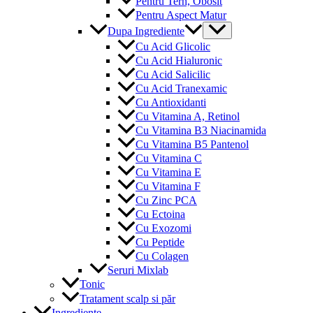
Pentru Tern, Obosit
Pentru Aspect Matur
Menu
Dupa Ingrediente
Toggle
Cu Acid Glicolic
Cu Acid Hialuronic
Cu Acid Salicilic
Cu Acid Tranexamic
Cu Antioxidanti
Cu Vitamina A, Retinol
Cu Vitamina B3 Niacinamida
Cu Vitamina B5 Pantenol
Cu Vitamina C
Cu Vitamina E
Cu Vitamina F
Cu Zinc PCA
Cu Ectoina
Cu Exozomi
Cu Peptide
Cu Colagen
Seruri Mixlab
Tonic
Tratament scalp si păr
Ingrediente