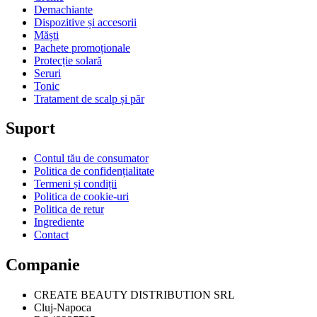
Demachiante
Dispozitive și accesorii
Măști
Pachete promoționale
Protecție solară
Seruri
Tonic
Tratament de scalp și păr
Suport
Contul tău de consumator
Politica de confidențialitate
Termeni și condiții
Politica de cookie-uri
Politica de retur
Ingrediente
Contact
Companie
CREATE BEAUTY DISTRIBUTION SRL
Cluj-Napoca