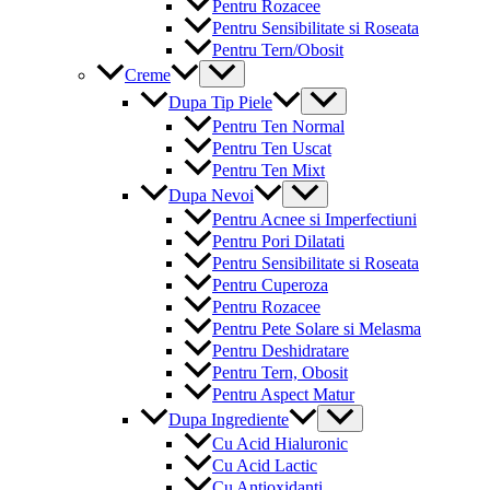
Pentru Rozacee
Pentru Sensibilitate si Roseata
Pentru Tern/Obosit
Menu
Creme
Toggle
Menu
Dupa Tip Piele
Toggle
Pentru Ten Normal
Pentru Ten Uscat
Pentru Ten Mixt
Menu
Dupa Nevoi
Toggle
Pentru Acnee si Imperfectiuni
Pentru Pori Dilatati
Pentru Sensibilitate si Roseata
Pentru Cuperoza
Pentru Rozacee
Pentru Pete Solare si Melasma
Pentru Deshidratare
Pentru Tern, Obosit
Pentru Aspect Matur
Menu
Dupa Ingrediente
Toggle
Cu Acid Hialuronic
Cu Acid Lactic
Cu Antioxidanti