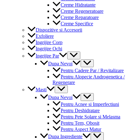
Creme Hidratante
Creme Regeneratoare
Creme Reparatoare
Creme Specifice
Dispozitive si Accesorii
Exfoliere
Ingrijire Corp
Ingrijire Ochi
Menu
Ingrijire Par
Toggle
Menu
Dupa Nevoi
Toggle
Pentru Cadere Par / Revitalizare
Pentru Alopecie Androgenetica /
Regenerare
Menu
Masti
Toggle
Menu
Dupa Nevoi
Toggle
Pentru Acnee si Imperfectiuni
Pentru Deshidratare
Pentru Pete Solare si Melasma
Pentru Tern, Obosit
Pentru Aspect Matur
Menu
Dupa Ingrediente
Toggle