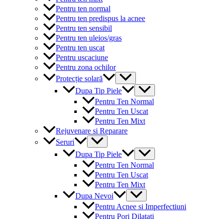
Pentru ten normal
Pentru ten predispus la acnee
Pentru ten sensibil
Pentru ten uleios/gras
Pentru ten uscat
Pentru uscaciune
Pentru zona ochilor
Menu
Protecție solară
Toggle
Menu
Dupa Tip Piele
Toggle
Pentru Ten Normal
Pentru Ten Uscat
Pentru Ten Mixt
Rejuvenare si Reparare
Menu
Seruri
Toggle
Menu
Dupa Tip Piele
Toggle
Pentru Ten Normal
Pentru Ten Uscat
Pentru Ten Mixt
Menu
Dupa Nevoi
Toggle
Pentru Acnee si Imperfectiuni
Pentru Pori Dilatati