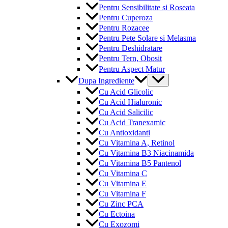
Pentru Sensibilitate si Roseata
Pentru Cuperoza
Pentru Rozacee
Pentru Pete Solare si Melasma
Pentru Deshidratare
Pentru Tern, Obosit
Pentru Aspect Matur
Menu
Dupa Ingrediente
Toggle
Cu Acid Glicolic
Cu Acid Hialuronic
Cu Acid Salicilic
Cu Acid Tranexamic
Cu Antioxidanti
Cu Vitamina A, Retinol
Cu Vitamina B3 Niacinamida
Cu Vitamina B5 Pantenol
Cu Vitamina C
Cu Vitamina E
Cu Vitamina F
Cu Zinc PCA
Cu Ectoina
Cu Exozomi