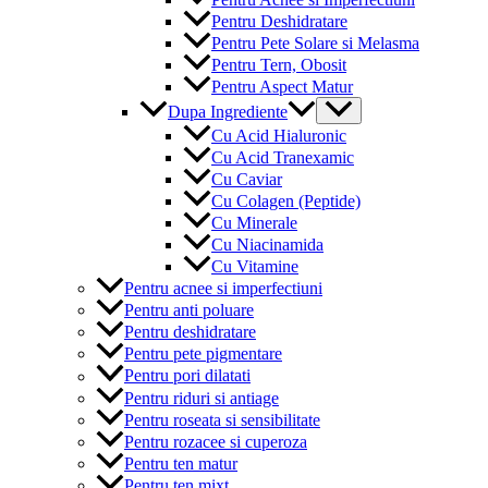
Pentru Deshidratare
Pentru Pete Solare si Melasma
Pentru Tern, Obosit
Pentru Aspect Matur
Menu
Dupa Ingrediente
Toggle
Cu Acid Hialuronic
Cu Acid Tranexamic
Cu Caviar
Cu Colagen (Peptide)
Cu Minerale
Cu Niacinamida
Cu Vitamine
Pentru acnee si imperfectiuni
Pentru anti poluare
Pentru deshidratare
Pentru pete pigmentare
Pentru pori dilatati
Pentru riduri si antiage
Pentru roseata si sensibilitate
Pentru rozacee si cuperoza
Pentru ten matur
Pentru ten mixt