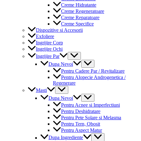
Creme Hidratante
Creme Regeneratoare
Creme Reparatoare
Creme Specifice
Dispozitive si Accesorii
Exfoliere
Ingrijire Corp
Ingrijire Ochi
Menu
Ingrijire Par
Toggle
Menu
Dupa Nevoi
Toggle
Pentru Cadere Par / Revitalizare
Pentru Alopecie Androgenetica /
Regenerare
Menu
Masti
Toggle
Menu
Dupa Nevoi
Toggle
Pentru Acnee si Imperfectiuni
Pentru Deshidratare
Pentru Pete Solare si Melasma
Pentru Tern, Obosit
Pentru Aspect Matur
Menu
Dupa Ingrediente
Toggle