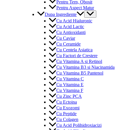
Pentru Tern, Obosit
Pentru Aspect Matur
Menu
Dupa Ingrediente
Toggle
Cu Acid Hialuronic
Cu Acid Lactic
Cu Antioxidanti
Cu Caviar
Cu Ceramide
Cu Centela Asiatica
Cu Factori de Crestere
Cu Vitamina A si Retinol
Cu Vitamina B3 si Niacinamida
Cu Vitamina B5 Pantenol
Cu Vitamina C
Cu Vitamina E
Cu Vitamina F
Cu Zinc PCA
Cu Ectoina
Cu Exozomi
Cu Peptide
Cu Colagen
Cu Acid Polihidroxiacizi