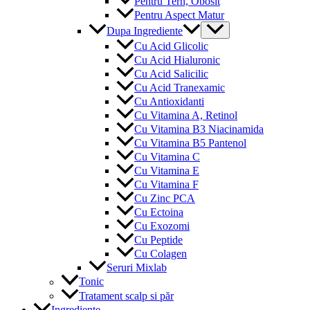
Pentru Tern, Obosit
Pentru Aspect Matur
Menu
Dupa Ingrediente
Toggle
Cu Acid Glicolic
Cu Acid Hialuronic
Cu Acid Salicilic
Cu Acid Tranexamic
Cu Antioxidanti
Cu Vitamina A, Retinol
Cu Vitamina B3 Niacinamida
Cu Vitamina B5 Pantenol
Cu Vitamina C
Cu Vitamina E
Cu Vitamina F
Cu Zinc PCA
Cu Ectoina
Cu Exozomi
Cu Peptide
Cu Colagen
Seruri Mixlab
Tonic
Tratament scalp si păr
Ingrediente