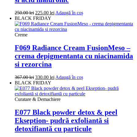
Prețul
Prețul
250.00
lei
225.00
lei
Adaugă în coș
inițial
curent
BLACK FRIDAY
a
este:
fost:
225.00 lei.
250.00 lei.
Creme
F069 Radiance Cream FusionMeso –
crema depigmentanta cu niacinamida
si rezorcina
Prețul
Prețul
367.00
lei
330.00
lei
Adaugă în coș
inițial
curent
BLACK FRIDAY
a
este:
fost:
330.00 lei.
367.00 lei.
Curatare & Demachiere
E077 Black powder detox & peel
Ekseption- pudră exfoliantă si
detoxifiantă cu particule