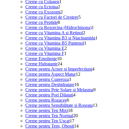
1
produse
Creme cu Colagen
1
2
produs
Creme cu Ectoina
2
produse
2
Creme cu Exozomi
2
produse
5
Creme cu Factori de Crestere
5
8
produse
Creme cu Peptide
8
produse
1
Creme cu Rezorcina (Hidrochinona)
1
2
produs
Creme cu Vitamina A si Retinol
2
produse
1
Creme cu Vitamina B3 si Niacinamida
1
1
produs
Creme cu Vitamina B5 Pantenol
1
2
produs
Creme cu Vitamina E
2
1
produse
Creme cu Vitamina F
1
10
produs
Creme Emoliente
10
produse
24
Creme Hidratante
24
de
4
Creme pentru Acnee si Imperfectiuni
4
produse
12
produse
Creme pentru Aspect Matur
12
3
produse
Creme pentru Cuperoza
3
produse
16
Creme pentru Deshidratare
16
produse
9
Creme pentru Pete Solare si Melasma
9
4
produse
Creme pentru Pori Dilatati
4
6
produse
Creme pentru Rozacee
6
produse
13
Creme pentru Sensibilitate si Roseata
13
18
produse
Creme pentru Ten Mixt
18
produse
20
Creme pentru Ten Normal
20
17
de
Creme pentru Ten Uscat
17
produse
produse
14
Creme pentru Tern, Obosit
14