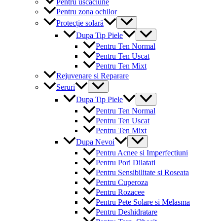
Pentru uscaciune
Pentru zona ochilor
Menu
Protecție solară
Toggle
Menu
Dupa Tip Piele
Toggle
Pentru Ten Normal
Pentru Ten Uscat
Pentru Ten Mixt
Rejuvenare si Reparare
Menu
Seruri
Toggle
Menu
Dupa Tip Piele
Toggle
Pentru Ten Normal
Pentru Ten Uscat
Pentru Ten Mixt
Menu
Dupa Nevoi
Toggle
Pentru Acnee si Imperfectiuni
Pentru Pori Dilatati
Pentru Sensibilitate si Roseata
Pentru Cuperoza
Pentru Rozacee
Pentru Pete Solare si Melasma
Pentru Deshidratare