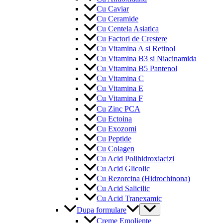
Cu Caviar
Cu Ceramide
Cu Centela Asiatica
Cu Factori de Crestere
Cu Vitamina A si Retinol
Cu Vitamina B3 si Niacinamida
Cu Vitamina B5 Pantenol
Cu Vitamina C
Cu Vitamina E
Cu Vitamina F
Cu Zinc PCA
Cu Ectoina
Cu Exozomi
Cu Peptide
Cu Colagen
Cu Acid Polihidroxiacizi
Cu Acid Glicolic
Cu Rezorcina (Hidrochinona)
Cu Acid Salicilic
Cu Acid Tranexamic
Menu
Dupa formulare
Toggle
Creme Emoliente