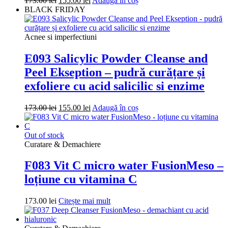
173.00
lei
155.00
lei
Adaugă în coș
inițial
curent
BLACK FRIDAY
a
este:
fost:
155.00 lei.
173.00 lei.
Acnee si imperfectiuni
E093 Salicylic Powder Cleanse and
Peel Ekseption – pudră curățare și
exfoliere cu acid salicilic si enzime
Prețul
Prețul
173.00
lei
155.00
lei
Adaugă în coș
inițial
curent
a
este:
fost:
155.00 lei.
Out of stock
173.00 lei.
Curatare & Demachiere
F083 Vit C micro water FusionMeso –
loțiune cu vitamina C
173.00
lei
Citește mai mult