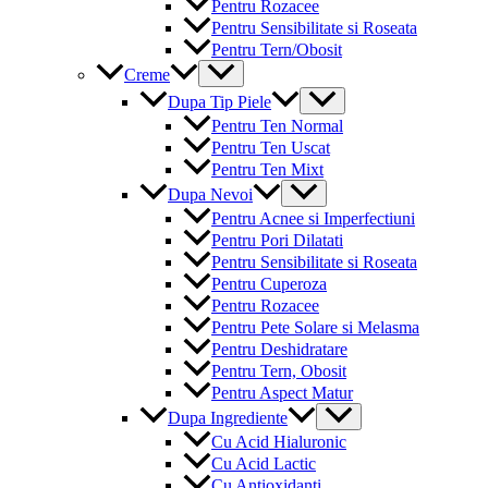
Pentru Rozacee
Pentru Sensibilitate si Roseata
Pentru Tern/Obosit
Menu
Creme
Toggle
Menu
Dupa Tip Piele
Toggle
Pentru Ten Normal
Pentru Ten Uscat
Pentru Ten Mixt
Menu
Dupa Nevoi
Toggle
Pentru Acnee si Imperfectiuni
Pentru Pori Dilatati
Pentru Sensibilitate si Roseata
Pentru Cuperoza
Pentru Rozacee
Pentru Pete Solare si Melasma
Pentru Deshidratare
Pentru Tern, Obosit
Pentru Aspect Matur
Menu
Dupa Ingrediente
Toggle
Cu Acid Hialuronic
Cu Acid Lactic
Cu Antioxidanti