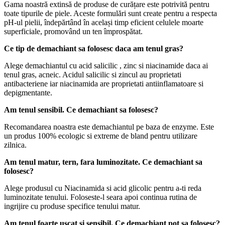
Gama noastră extinsă de produse de curățare este potrivită pentru
toate tipurile de piele. Aceste formulări sunt create pentru a respecta
pH-ul pielii, îndepărtând în același timp eficient celulele moarte
superficiale, promovând un ten împrospătat.
Ce tip de demachiant sa folosesc daca am tenul gras?
Alege demachiantul cu acid salicilic , zinc si niacinamide daca ai
tenul gras, acneic. Acidul salicilic si zincul au proprietati
antibacteriene iar niacinamida are proprietati antiinflamatoare si
depigmentante.
Am tenul sensibil. Ce demachiant sa folosesc?
Recomandarea noastra este demachiantul pe baza de enzyme. Este
un produs 100% ecologic si extreme de bland pentru utilizare
zilnica.
Am tenul matur, tern, fara luminozitate. Ce demachiant sa
folosesc?
Alege produsul cu Niacinamida si acid glicolic pentru a-ti reda
luminozitate tenului. Foloseste-l seara apoi continua rutina de
ingrijire cu produse specifice tenului matur.
Am tenul foarte uscat si sensibil. Ce demachiant pot sa folosesc?