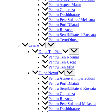
Pentru Aspect Matur
Pentru Cuperoza
Pentru Deshidratare
Pentru Pete Solare / Melasma
Pentru Pori Dilatati
Pentru Rozacee
Pentru Sensibilitate si Roseata
Pentru Tern/Obosit
Menu
Creme
Toggle
Menu
Dupa Tip Piele
Toggle
Pentru Ten Normal
Pentru Ten Uscat
Pentru Ten Mixt
Menu
Dupa Nevoi
Toggle
Pentru Acnee si Imperfectiuni
Pentru Pori Dilatati
Pentru Sensibilitate si Roseata
Pentru Cuperoza
Pentru Rozacee
Pentru Pete Solare si Melasma
Pentru Deshidratare