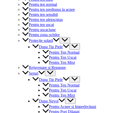
Pentru ten normal
Pentru ten predispus la acnee
Pentru ten sensibil
Pentru ten uleios/gras
Pentru ten uscat
Pentru uscaciune
Pentru zona ochilor
Menu
Protecție solară
Toggle
Menu
Dupa Tip Piele
Toggle
Pentru Ten Normal
Pentru Ten Uscat
Pentru Ten Mixt
Rejuvenare si Reparare
Menu
Seruri
Toggle
Menu
Dupa Tip Piele
Toggle
Pentru Ten Normal
Pentru Ten Uscat
Pentru Ten Mixt
Menu
Dupa Nevoi
Toggle
Pentru Acnee si Imperfectiuni
Pentru Pori Dilatati