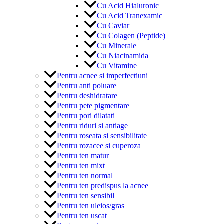
Cu Acid Hialuronic
Cu Acid Tranexamic
Cu Caviar
Cu Colagen (Peptide)
Cu Minerale
Cu Niacinamida
Cu Vitamine
Pentru acnee si imperfectiuni
Pentru anti poluare
Pentru deshidratare
Pentru pete pigmentare
Pentru pori dilatati
Pentru riduri si antiage
Pentru roseata si sensibilitate
Pentru rozacee si cuperoza
Pentru ten matur
Pentru ten mixt
Pentru ten normal
Pentru ten predispus la acnee
Pentru ten sensibil
Pentru ten uleios/gras
Pentru ten uscat