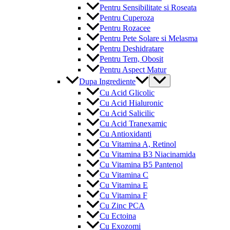
Pentru Sensibilitate si Roseata
Pentru Cuperoza
Pentru Rozacee
Pentru Pete Solare si Melasma
Pentru Deshidratare
Pentru Tern, Obosit
Pentru Aspect Matur
Menu
Dupa Ingrediente
Toggle
Cu Acid Glicolic
Cu Acid Hialuronic
Cu Acid Salicilic
Cu Acid Tranexamic
Cu Antioxidanti
Cu Vitamina A, Retinol
Cu Vitamina B3 Niacinamida
Cu Vitamina B5 Pantenol
Cu Vitamina C
Cu Vitamina E
Cu Vitamina F
Cu Zinc PCA
Cu Ectoina
Cu Exozomi