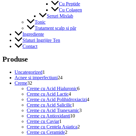
Cu Peptide
Cu Colagen
Seruri Mixlab
Tonic
Tratament scalp si păr
Ingrediente
Sfaturi Ingrijire Ten
Contact
Produse
1
Uncategorized
1
produs
24
Acnee si imperfectiuni
24
32
de
Creme
32
de
produse
6
Creme cu Acid Hialuronic
6
produse
4
produse
Creme cu Acid Lactic
4
produse
4
Creme cu Acid Polihidroxiacizi
4
1
produse
Creme cu Acid Salicilic
1
produs
3
Creme cu Acid Tranexamic
3
10
produse
Creme cu Antioxidanti
10
1
produse
Creme cu Caviar
1
produs
2
Creme cu Centela Asiatica
2
2
produse
Creme cu Ceramide
2