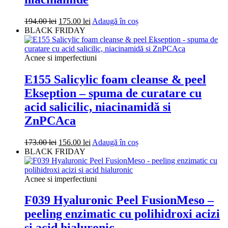
Prețul
Prețul
194.00
lei
175.00
lei
Adaugă în coș
inițial
curent
BLACK FRIDAY
a
este:
fost:
175.00 lei.
194.00 lei.
Acnee si imperfectiuni
E155 Salicylic foam cleanse & peel
Ekseption – spuma de curatare cu
acid salicilic, niacinamidă si
ZnPCAca
Prețul
Prețul
173.00
lei
156.00
lei
Adaugă în coș
inițial
curent
BLACK FRIDAY
a
este:
fost:
156.00 lei.
173.00 lei.
Acnee si imperfectiuni
F039 Hyaluronic Peel FusionMeso –
peeling enzimatic cu polihidroxi acizi
si acid hialuronic