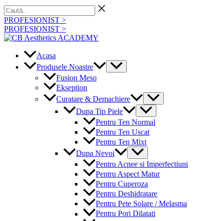
Skip
Caută...
to
PROFESIONIST >
content
PROFESIONIST >
Acasa
Menu
Produsele Noastre
Toggle
Fusion Meso
Ekseption
Menu
Curatare & Demachiere
Toggle
Menu
Dupa Tip Piele
Toggle
Pentru Ten Normal
Pentru Ten Uscat
Pentru Ten Mixt
Menu
Dupa Nevoi
Toggle
Pentru Acnee si Imperfectiuni
Pentru Aspect Matur
Pentru Cuperoza
Pentru Deshidratare
Pentru Pete Solare / Melasma
Pentru Pori Dilatati