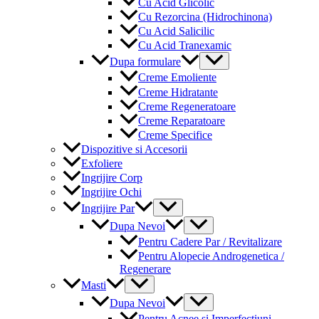
Cu Acid Glicolic
Cu Rezorcina (Hidrochinona)
Cu Acid Salicilic
Cu Acid Tranexamic
Menu
Dupa formulare
Toggle
Creme Emoliente
Creme Hidratante
Creme Regeneratoare
Creme Reparatoare
Creme Specifice
Dispozitive si Accesorii
Exfoliere
Ingrijire Corp
Ingrijire Ochi
Menu
Ingrijire Par
Toggle
Menu
Dupa Nevoi
Toggle
Pentru Cadere Par / Revitalizare
Pentru Alopecie Androgenetica /
Regenerare
Menu
Masti
Toggle
Menu
Dupa Nevoi
Toggle
Pentru Acnee si Imperfectiuni