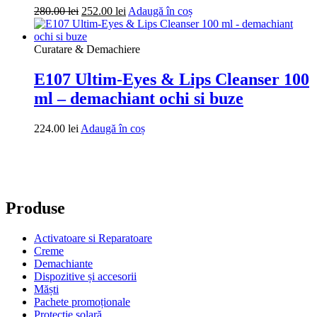
Prețul
Prețul
280.00
lei
252.00
lei
Adaugă în coș
inițial
curent
a
este:
fost:
252.00 lei.
Curatare & Demachiere
280.00 lei.
E107 Ultim-Eyes & Lips Cleanser 100
ml – demachiant ochi si buze
224.00
lei
Adaugă în coș
Produse
Activatoare si Reparatoare
Creme
Demachiante
Dispozitive și accesorii
Măști
Pachete promoționale
Protecție solară