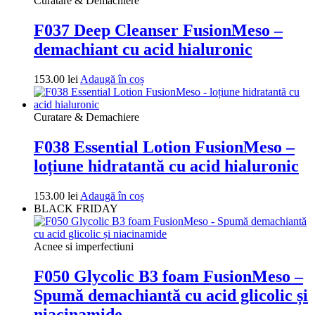
Curatare & Demachiere
F037 Deep Cleanser FusionMeso –
demachiant cu acid hialuronic
153.00
lei
Adaugă în coș
Curatare & Demachiere
F038 Essential Lotion FusionMeso –
loțiune hidratantă cu acid hialuronic
153.00
lei
Adaugă în coș
BLACK FRIDAY
Acnee si imperfectiuni
F050 Glycolic B3 foam FusionMeso –
Spumă demachiantă cu acid glicolic și
niacinamide