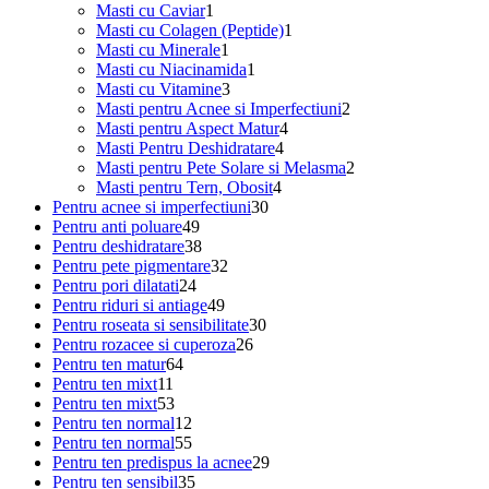
1
produs
Masti cu Caviar
1
produs
1
Masti cu Colagen (Peptide)
1
1
produs
Masti cu Minerale
1
produs
1
Masti cu Niacinamida
1
3
produs
Masti cu Vitamine
3
produse
2
Masti pentru Acnee si Imperfectiuni
2
4
produse
Masti pentru Aspect Matur
4
4
produse
Masti Pentru Deshidratare
4
produse
2
Masti pentru Pete Solare si Melasma
2
4
produse
Masti pentru Tern, Obosit
4
30
produse
Pentru acnee si imperfectiuni
30
49
de
Pentru anti poluare
49
de
38
produse
Pentru deshidratare
38
produse
de
32
Pentru pete pigmentare
32
24
produse
de
Pentru pori dilatati
24
de
49
produse
Pentru riduri si antiage
49
produse
de
30
Pentru roseata si sensibilitate
30
produse
26
de
Pentru rozacee si cuperoza
26
64
de
produse
Pentru ten matur
64
11
de
produse
Pentru ten mixt
11
produse
53
produse
Pentru ten mixt
53
de
12
Pentru ten normal
12
produse
produse
55
Pentru ten normal
55
de
29
Pentru ten predispus la acnee
29
produse
35
de
Pentru ten sensibil
35