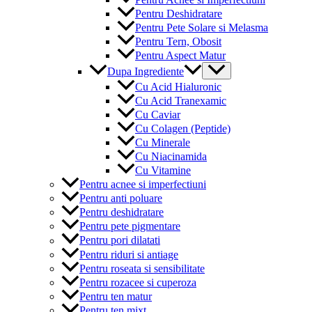
Pentru Deshidratare
Pentru Pete Solare si Melasma
Pentru Tern, Obosit
Pentru Aspect Matur
Menu
Dupa Ingrediente
Toggle
Cu Acid Hialuronic
Cu Acid Tranexamic
Cu Caviar
Cu Colagen (Peptide)
Cu Minerale
Cu Niacinamida
Cu Vitamine
Pentru acnee si imperfectiuni
Pentru anti poluare
Pentru deshidratare
Pentru pete pigmentare
Pentru pori dilatati
Pentru riduri si antiage
Pentru roseata si sensibilitate
Pentru rozacee si cuperoza
Pentru ten matur
Pentru ten mixt