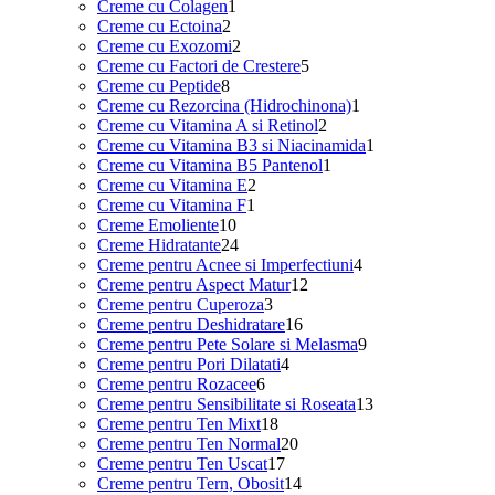
1
produse
Creme cu Colagen
1
2
produs
Creme cu Ectoina
2
produse
2
Creme cu Exozomi
2
produse
5
Creme cu Factori de Crestere
5
8
produse
Creme cu Peptide
8
produse
1
Creme cu Rezorcina (Hidrochinona)
1
2
produs
Creme cu Vitamina A si Retinol
2
produse
1
Creme cu Vitamina B3 si Niacinamida
1
1
produs
Creme cu Vitamina B5 Pantenol
1
2
produs
Creme cu Vitamina E
2
1
produse
Creme cu Vitamina F
1
10
produs
Creme Emoliente
10
produse
24
Creme Hidratante
24
de
4
Creme pentru Acnee si Imperfectiuni
4
produse
12
produse
Creme pentru Aspect Matur
12
3
produse
Creme pentru Cuperoza
3
produse
16
Creme pentru Deshidratare
16
produse
9
Creme pentru Pete Solare si Melasma
9
4
produse
Creme pentru Pori Dilatati
4
6
produse
Creme pentru Rozacee
6
produse
13
Creme pentru Sensibilitate si Roseata
13
18
produse
Creme pentru Ten Mixt
18
produse
20
Creme pentru Ten Normal
20
17
de
Creme pentru Ten Uscat
17
produse
produse
14
Creme pentru Tern, Obosit
14