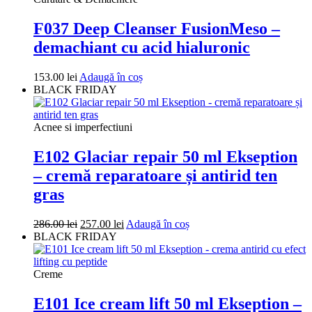
306.00 lei.
F037 Deep Cleanser FusionMeso –
demachiant cu acid hialuronic
153.00
lei
Adaugă în coș
BLACK FRIDAY
Acnee si imperfectiuni
E102 Glaciar repair 50 ml Ekseption
– cremă reparatoare și antirid ten
gras
Prețul
Prețul
286.00
lei
257.00
lei
Adaugă în coș
inițial
curent
BLACK FRIDAY
a
este:
fost:
257.00 lei.
286.00 lei.
Creme
E101 Ice cream lift 50 ml Ekseption –