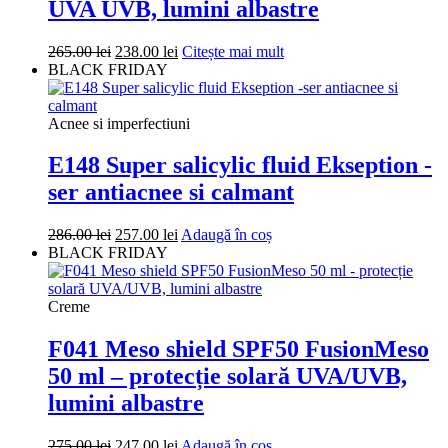
UVA UVB, lumini albastre
Prețul
Prețul
265.00
lei
238.00
lei
Citește mai mult
inițial
curent
BLACK FRIDAY
a
este:
fost:
238.00 lei.
265.00 lei.
Acnee si imperfectiuni
E148 Super salicylic fluid Ekseption -
ser antiacnee si calmant
Prețul
Prețul
286.00
lei
257.00
lei
Adaugă în coș
inițial
curent
BLACK FRIDAY
a
este:
fost:
257.00 lei.
286.00 lei.
Creme
F041 Meso shield SPF50 FusionMeso
50 ml – protecție solară UVA/UVB,
lumini albastre
Prețul
Prețul
275.00
lei
247.00
lei
Adaugă în coș