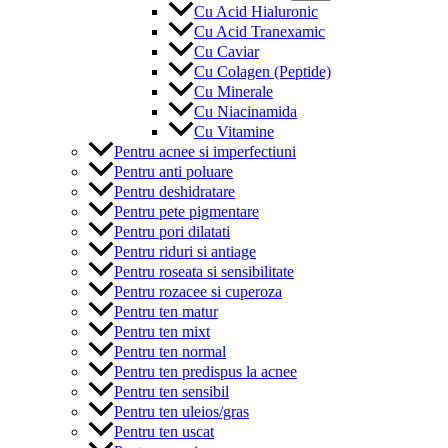
Cu Acid Hialuronic
Cu Acid Tranexamic
Cu Caviar
Cu Colagen (Peptide)
Cu Minerale
Cu Niacinamida
Cu Vitamine
Pentru acnee si imperfectiuni
Pentru anti poluare
Pentru deshidratare
Pentru pete pigmentare
Pentru pori dilatati
Pentru riduri si antiage
Pentru roseata si sensibilitate
Pentru rozacee si cuperoza
Pentru ten matur
Pentru ten mixt
Pentru ten normal
Pentru ten predispus la acnee
Pentru ten sensibil
Pentru ten uleios/gras
Pentru ten uscat