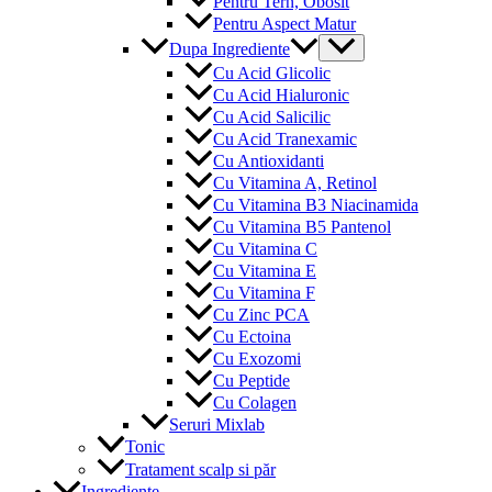
Pentru Tern, Obosit
Pentru Aspect Matur
Menu
Dupa Ingrediente
Toggle
Cu Acid Glicolic
Cu Acid Hialuronic
Cu Acid Salicilic
Cu Acid Tranexamic
Cu Antioxidanti
Cu Vitamina A, Retinol
Cu Vitamina B3 Niacinamida
Cu Vitamina B5 Pantenol
Cu Vitamina C
Cu Vitamina E
Cu Vitamina F
Cu Zinc PCA
Cu Ectoina
Cu Exozomi
Cu Peptide
Cu Colagen
Seruri Mixlab
Tonic
Tratament scalp si păr
Ingrediente