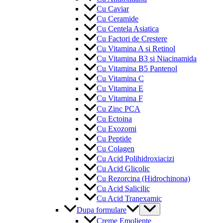
Cu Caviar
Cu Ceramide
Cu Centela Asiatica
Cu Factori de Crestere
Cu Vitamina A si Retinol
Cu Vitamina B3 si Niacinamida
Cu Vitamina B5 Pantenol
Cu Vitamina C
Cu Vitamina E
Cu Vitamina F
Cu Zinc PCA
Cu Ectoina
Cu Exozomi
Cu Peptide
Cu Colagen
Cu Acid Polihidroxiacizi
Cu Acid Glicolic
Cu Rezorcina (Hidrochinona)
Cu Acid Salicilic
Cu Acid Tranexamic
Menu
Dupa formulare
Toggle
Creme Emoliente