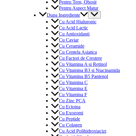
Pentru Tern, Obosit
Pentru Aspect Matur
Menu
Dupa Ingrediente
Toggle
Cu Acid Hialuronic
Cu Acid Lactic
Cu Antioxidanti
Cu Caviar
Cu Ceramide
Cu Centela Asiatica
Cu Factori de Crestere
Cu Vitamina A si Retinol
Cu Vitamina B3 si Niacinamida
Cu Vitamina B5 Pantenol
Cu Vitamina C
Cu Vitamina E
Cu Vitamina F
Cu Zinc PCA
Cu Ectoina
Cu Exozomi
Cu Peptide
Cu Colagen
Cu Acid Polihidroxiacizi