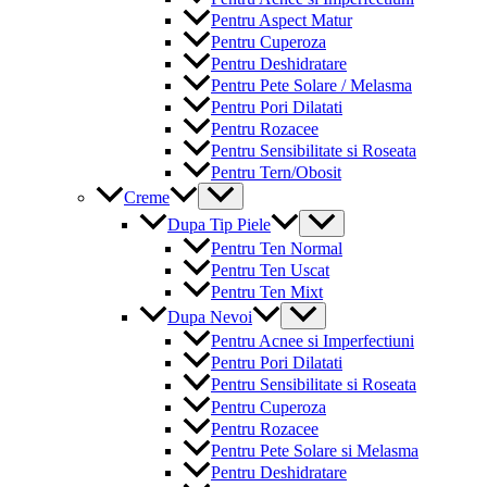
Pentru Aspect Matur
Pentru Cuperoza
Pentru Deshidratare
Pentru Pete Solare / Melasma
Pentru Pori Dilatati
Pentru Rozacee
Pentru Sensibilitate si Roseata
Pentru Tern/Obosit
Menu
Creme
Toggle
Menu
Dupa Tip Piele
Toggle
Pentru Ten Normal
Pentru Ten Uscat
Pentru Ten Mixt
Menu
Dupa Nevoi
Toggle
Pentru Acnee si Imperfectiuni
Pentru Pori Dilatati
Pentru Sensibilitate si Roseata
Pentru Cuperoza
Pentru Rozacee
Pentru Pete Solare si Melasma
Pentru Deshidratare