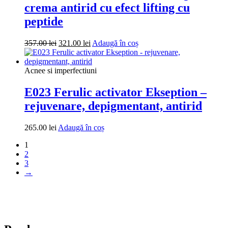
crema antirid cu efect lifting cu
peptide
Prețul
Prețul
357.00
lei
321.00
lei
Adaugă în coș
inițial
curent
a
este:
fost:
321.00 lei.
Acnee si imperfectiuni
357.00 lei.
E023 Ferulic activator Ekseption –
rejuvenare, depigmentant, antirid
265.00
lei
Adaugă în coș
1
2
3
→