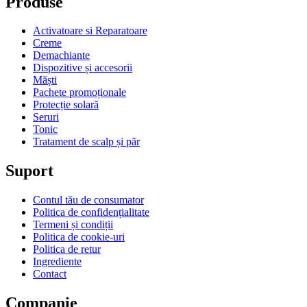
Produse
Activatoare si Reparatoare
Creme
Demachiante
Dispozitive și accesorii
Măști
Pachete promoționale
Protecție solară
Seruri
Tonic
Tratament de scalp și păr
Suport
Contul tău de consumator
Politica de confidențialitate
Termeni și condiții
Politica de cookie-uri
Politica de retur
Ingrediente
Contact
Companie