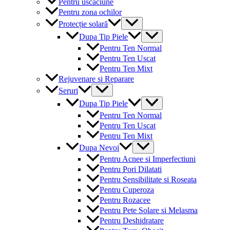
Pentru uscaciune
Pentru zona ochilor
Menu
Protecție solară
Toggle
Menu
Dupa Tip Piele
Toggle
Pentru Ten Normal
Pentru Ten Uscat
Pentru Ten Mixt
Rejuvenare si Reparare
Menu
Seruri
Toggle
Menu
Dupa Tip Piele
Toggle
Pentru Ten Normal
Pentru Ten Uscat
Pentru Ten Mixt
Menu
Dupa Nevoi
Toggle
Pentru Acnee si Imperfectiuni
Pentru Pori Dilatati
Pentru Sensibilitate si Roseata
Pentru Cuperoza
Pentru Rozacee
Pentru Pete Solare si Melasma
Pentru Deshidratare