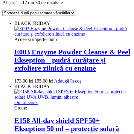
Sortat
Afișez 1 - 12 din 30 de rezultate
după
popularitate
BLACK FRIDAY
Acnee si imperfectiuni
E003 Enzyme Powder Cleanse & Peel
Ekseption – pudră curățare și
exfoliere zilnică cu enzime
Prețul
Prețul
173.00
lei
155.00
lei
Adaugă în coș
inițial
curent
BLACK FRIDAY
a
este:
fost:
155.00 lei.
173.00 lei.
Out of stock
Creme
E158 All-day shield SPF50+
Ekseption 50 ml – protecție solară