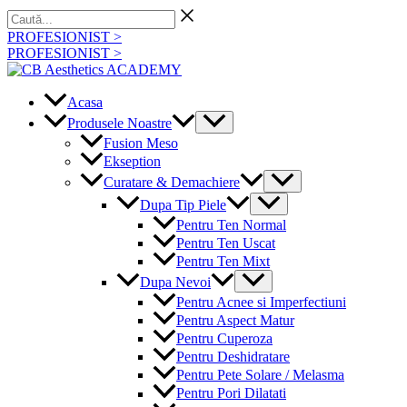
Skip
Caută...
to
PROFESIONIST >
content
PROFESIONIST >
Acasa
Menu
Produsele Noastre
Toggle
Fusion Meso
Ekseption
Menu
Curatare & Demachiere
Toggle
Menu
Dupa Tip Piele
Toggle
Pentru Ten Normal
Pentru Ten Uscat
Pentru Ten Mixt
Menu
Dupa Nevoi
Toggle
Pentru Acnee si Imperfectiuni
Pentru Aspect Matur
Pentru Cuperoza
Pentru Deshidratare
Pentru Pete Solare / Melasma
Pentru Pori Dilatati