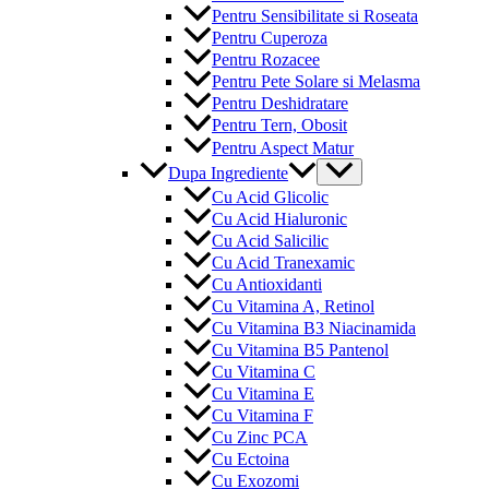
Pentru Sensibilitate si Roseata
Pentru Cuperoza
Pentru Rozacee
Pentru Pete Solare si Melasma
Pentru Deshidratare
Pentru Tern, Obosit
Pentru Aspect Matur
Menu
Dupa Ingrediente
Toggle
Cu Acid Glicolic
Cu Acid Hialuronic
Cu Acid Salicilic
Cu Acid Tranexamic
Cu Antioxidanti
Cu Vitamina A, Retinol
Cu Vitamina B3 Niacinamida
Cu Vitamina B5 Pantenol
Cu Vitamina C
Cu Vitamina E
Cu Vitamina F
Cu Zinc PCA
Cu Ectoina
Cu Exozomi