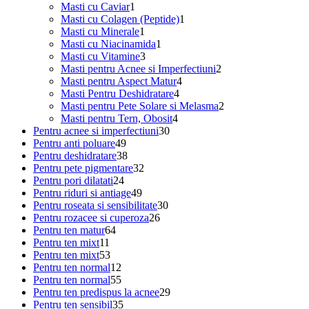
1
produs
Masti cu Caviar
1
produs
1
Masti cu Colagen (Peptide)
1
1
produs
Masti cu Minerale
1
produs
1
Masti cu Niacinamida
1
3
produs
Masti cu Vitamine
3
produse
2
Masti pentru Acnee si Imperfectiuni
2
4
produse
Masti pentru Aspect Matur
4
4
produse
Masti Pentru Deshidratare
4
produse
2
Masti pentru Pete Solare si Melasma
2
4
produse
Masti pentru Tern, Obosit
4
30
produse
Pentru acnee si imperfectiuni
30
49
de
Pentru anti poluare
49
de
38
produse
Pentru deshidratare
38
produse
de
32
Pentru pete pigmentare
32
24
produse
de
Pentru pori dilatati
24
de
49
produse
Pentru riduri si antiage
49
produse
de
30
Pentru roseata si sensibilitate
30
produse
26
de
Pentru rozacee si cuperoza
26
64
de
produse
Pentru ten matur
64
11
de
produse
Pentru ten mixt
11
produse
53
produse
Pentru ten mixt
53
de
12
Pentru ten normal
12
produse
produse
55
Pentru ten normal
55
de
29
Pentru ten predispus la acnee
29
produse
35
de
Pentru ten sensibil
35