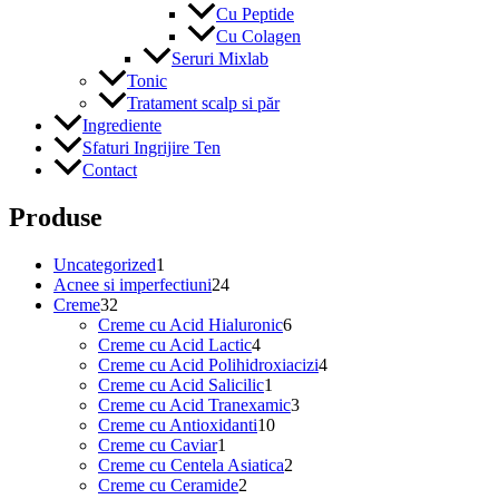
Cu Peptide
Cu Colagen
Seruri Mixlab
Tonic
Tratament scalp si păr
Ingrediente
Sfaturi Ingrijire Ten
Contact
Produse
1
Uncategorized
1
produs
24
Acnee si imperfectiuni
24
32
de
Creme
32
de
produse
6
Creme cu Acid Hialuronic
6
produse
4
produse
Creme cu Acid Lactic
4
produse
4
Creme cu Acid Polihidroxiacizi
4
1
produse
Creme cu Acid Salicilic
1
produs
3
Creme cu Acid Tranexamic
3
10
produse
Creme cu Antioxidanti
10
1
produse
Creme cu Caviar
1
produs
2
Creme cu Centela Asiatica
2
2
produse
Creme cu Ceramide
2