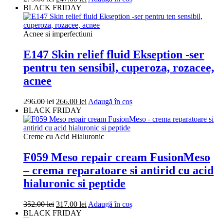
inițial
curent
BLACK FRIDAY
a
este:
fost:
247.00 lei.
275.00 lei.
Acnee si imperfectiuni
E147 Skin relief fluid Ekseption -ser
pentru ten sensibil, cuperoza, rozacee,
acnee
Prețul
Prețul
296.00
lei
266.00
lei
Adaugă în coș
inițial
curent
BLACK FRIDAY
a
este:
fost:
266.00 lei.
296.00 lei.
Creme cu Acid Hialuronic
F059 Meso repair cream FusionMeso
– crema reparatoare si antirid cu acid
hialuronic si peptide
Prețul
Prețul
352.00
lei
317.00
lei
Adaugă în coș
inițial
curent
BLACK FRIDAY