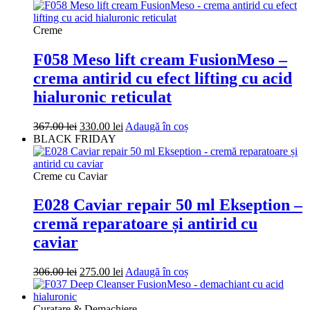
a
este:
fost:
317.00 lei.
352.00 lei.
Creme
F058 Meso lift cream FusionMeso –
crema antirid cu efect lifting cu acid
hialuronic reticulat
Prețul
Prețul
367.00
lei
330.00
lei
Adaugă în coș
inițial
curent
BLACK FRIDAY
a
este:
fost:
330.00 lei.
367.00 lei.
Creme cu Caviar
E028 Caviar repair 50 ml Ekseption –
cremă reparatoare și antirid cu
caviar
Prețul
Prețul
306.00
lei
275.00
lei
Adaugă în coș
inițial
curent
a
este:
fost:
275.00 lei.
Curatare & Demachiere