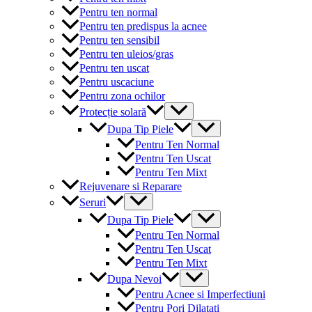
Pentru ten normal
Pentru ten predispus la acnee
Pentru ten sensibil
Pentru ten uleios/gras
Pentru ten uscat
Pentru uscaciune
Pentru zona ochilor
Menu
Protecție solară
Toggle
Menu
Dupa Tip Piele
Toggle
Pentru Ten Normal
Pentru Ten Uscat
Pentru Ten Mixt
Rejuvenare si Reparare
Menu
Seruri
Toggle
Menu
Dupa Tip Piele
Toggle
Pentru Ten Normal
Pentru Ten Uscat
Pentru Ten Mixt
Menu
Dupa Nevoi
Toggle
Pentru Acnee si Imperfectiuni
Pentru Pori Dilatati