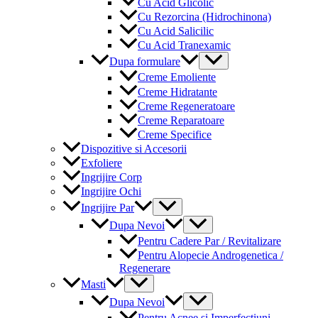
Cu Acid Glicolic
Cu Rezorcina (Hidrochinona)
Cu Acid Salicilic
Cu Acid Tranexamic
Menu
Dupa formulare
Toggle
Creme Emoliente
Creme Hidratante
Creme Regeneratoare
Creme Reparatoare
Creme Specifice
Dispozitive si Accesorii
Exfoliere
Ingrijire Corp
Ingrijire Ochi
Menu
Ingrijire Par
Toggle
Menu
Dupa Nevoi
Toggle
Pentru Cadere Par / Revitalizare
Pentru Alopecie Androgenetica /
Regenerare
Menu
Masti
Toggle
Menu
Dupa Nevoi
Toggle
Pentru Acnee si Imperfectiuni