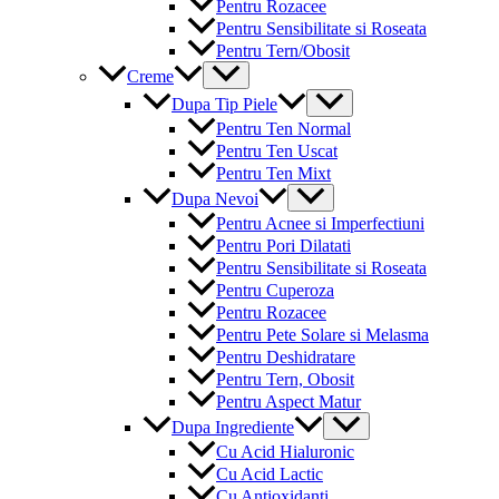
Pentru Rozacee
Pentru Sensibilitate si Roseata
Pentru Tern/Obosit
Menu
Creme
Toggle
Menu
Dupa Tip Piele
Toggle
Pentru Ten Normal
Pentru Ten Uscat
Pentru Ten Mixt
Menu
Dupa Nevoi
Toggle
Pentru Acnee si Imperfectiuni
Pentru Pori Dilatati
Pentru Sensibilitate si Roseata
Pentru Cuperoza
Pentru Rozacee
Pentru Pete Solare si Melasma
Pentru Deshidratare
Pentru Tern, Obosit
Pentru Aspect Matur
Menu
Dupa Ingrediente
Toggle
Cu Acid Hialuronic
Cu Acid Lactic
Cu Antioxidanti