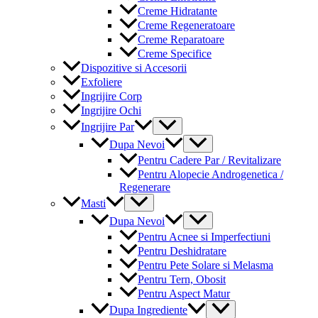
Creme Hidratante
Creme Regeneratoare
Creme Reparatoare
Creme Specifice
Dispozitive si Accesorii
Exfoliere
Ingrijire Corp
Ingrijire Ochi
Menu
Ingrijire Par
Toggle
Menu
Dupa Nevoi
Toggle
Pentru Cadere Par / Revitalizare
Pentru Alopecie Androgenetica /
Regenerare
Menu
Masti
Toggle
Menu
Dupa Nevoi
Toggle
Pentru Acnee si Imperfectiuni
Pentru Deshidratare
Pentru Pete Solare si Melasma
Pentru Tern, Obosit
Pentru Aspect Matur
Menu
Dupa Ingrediente
Toggle