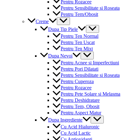
Pentru Rozacee
Pentru Sensibilitate si Roseata
Pentru Tern/Obosit
Menu
Creme
Toggle
Menu
Dupa Tip Piele
Toggle
Pentru Ten Normal
Pentru Ten Uscat
Pentru Ten Mixt
Menu
Dupa Nevoi
Toggle
Pentru Acnee si Imperfectiuni
Pentru Pori Dilatati
Pentru Sensibilitate si Roseata
Pentru Cuperoza
Pentru Rozacee
Pentru Pete Solare si Melasma
Pentru Deshidratare
Pentru Tern, Obosit
Pentru Aspect Matur
Menu
Dupa Ingrediente
Toggle
Cu Acid Hialuronic
Cu Acid Lactic
Cu Antioxidanti