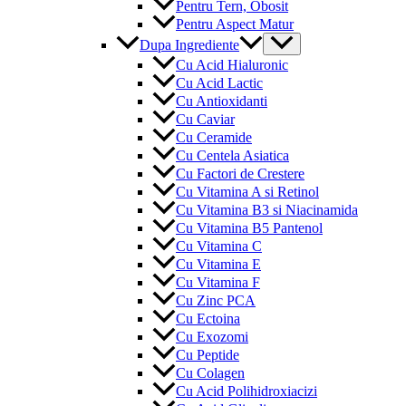
Pentru Tern, Obosit
Pentru Aspect Matur
Menu
Dupa Ingrediente
Toggle
Cu Acid Hialuronic
Cu Acid Lactic
Cu Antioxidanti
Cu Caviar
Cu Ceramide
Cu Centela Asiatica
Cu Factori de Crestere
Cu Vitamina A si Retinol
Cu Vitamina B3 si Niacinamida
Cu Vitamina B5 Pantenol
Cu Vitamina C
Cu Vitamina E
Cu Vitamina F
Cu Zinc PCA
Cu Ectoina
Cu Exozomi
Cu Peptide
Cu Colagen
Cu Acid Polihidroxiacizi