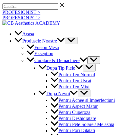
Skip
Caută...
to
PROFESIONIST >
content
PROFESIONIST >
Acasa
Menu
Produsele Noastre
Toggle
Fusion Meso
Ekseption
Menu
Curatare & Demachiere
Toggle
Menu
Dupa Tip Piele
Toggle
Pentru Ten Normal
Pentru Ten Uscat
Pentru Ten Mixt
Menu
Dupa Nevoi
Toggle
Pentru Acnee si Imperfectiuni
Pentru Aspect Matur
Pentru Cuperoza
Pentru Deshidratare
Pentru Pete Solare / Melasma
Pentru Pori Dilatati