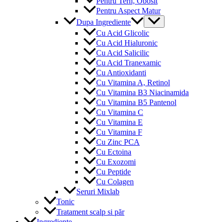
Pentru Tern, Obosit
Pentru Aspect Matur
Menu
Dupa Ingrediente
Toggle
Cu Acid Glicolic
Cu Acid Hialuronic
Cu Acid Salicilic
Cu Acid Tranexamic
Cu Antioxidanti
Cu Vitamina A, Retinol
Cu Vitamina B3 Niacinamida
Cu Vitamina B5 Pantenol
Cu Vitamina C
Cu Vitamina E
Cu Vitamina F
Cu Zinc PCA
Cu Ectoina
Cu Exozomi
Cu Peptide
Cu Colagen
Seruri Mixlab
Tonic
Tratament scalp si păr
Ingrediente