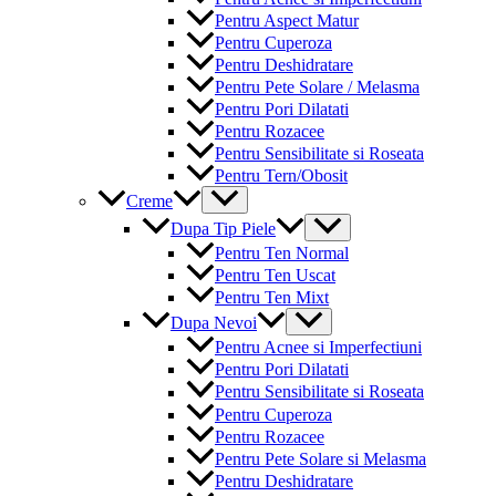
Pentru Aspect Matur
Pentru Cuperoza
Pentru Deshidratare
Pentru Pete Solare / Melasma
Pentru Pori Dilatati
Pentru Rozacee
Pentru Sensibilitate si Roseata
Pentru Tern/Obosit
Menu
Creme
Toggle
Menu
Dupa Tip Piele
Toggle
Pentru Ten Normal
Pentru Ten Uscat
Pentru Ten Mixt
Menu
Dupa Nevoi
Toggle
Pentru Acnee si Imperfectiuni
Pentru Pori Dilatati
Pentru Sensibilitate si Roseata
Pentru Cuperoza
Pentru Rozacee
Pentru Pete Solare si Melasma
Pentru Deshidratare