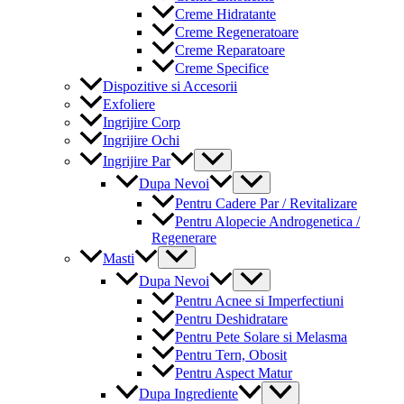
Creme Hidratante
Creme Regeneratoare
Creme Reparatoare
Creme Specifice
Dispozitive si Accesorii
Exfoliere
Ingrijire Corp
Ingrijire Ochi
Menu
Ingrijire Par
Toggle
Menu
Dupa Nevoi
Toggle
Pentru Cadere Par / Revitalizare
Pentru Alopecie Androgenetica /
Regenerare
Menu
Masti
Toggle
Menu
Dupa Nevoi
Toggle
Pentru Acnee si Imperfectiuni
Pentru Deshidratare
Pentru Pete Solare si Melasma
Pentru Tern, Obosit
Pentru Aspect Matur
Menu
Dupa Ingrediente
Toggle