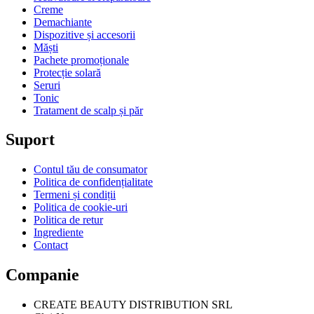
Creme
Demachiante
Dispozitive și accesorii
Măști
Pachete promoționale
Protecție solară
Seruri
Tonic
Tratament de scalp și păr
Suport
Contul tău de consumator
Politica de confidențialitate
Termeni și condiții
Politica de cookie-uri
Politica de retur
Ingrediente
Contact
Companie
CREATE BEAUTY DISTRIBUTION SRL