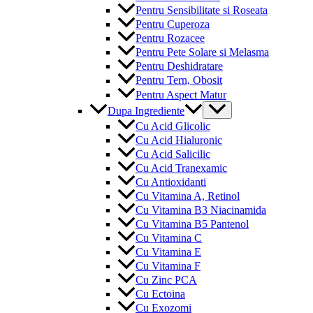
Pentru Sensibilitate si Roseata
Pentru Cuperoza
Pentru Rozacee
Pentru Pete Solare si Melasma
Pentru Deshidratare
Pentru Tern, Obosit
Pentru Aspect Matur
Menu
Dupa Ingrediente
Toggle
Cu Acid Glicolic
Cu Acid Hialuronic
Cu Acid Salicilic
Cu Acid Tranexamic
Cu Antioxidanti
Cu Vitamina A, Retinol
Cu Vitamina B3 Niacinamida
Cu Vitamina B5 Pantenol
Cu Vitamina C
Cu Vitamina E
Cu Vitamina F
Cu Zinc PCA
Cu Ectoina
Cu Exozomi