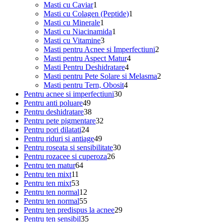
1
produs
Masti cu Caviar
1
produs
1
Masti cu Colagen (Peptide)
1
1
produs
Masti cu Minerale
1
produs
1
Masti cu Niacinamida
1
3
produs
Masti cu Vitamine
3
produse
2
Masti pentru Acnee si Imperfectiuni
2
4
produse
Masti pentru Aspect Matur
4
4
produse
Masti Pentru Deshidratare
4
produse
2
Masti pentru Pete Solare si Melasma
2
4
produse
Masti pentru Tern, Obosit
4
30
produse
Pentru acnee si imperfectiuni
30
49
de
Pentru anti poluare
49
de
38
produse
Pentru deshidratare
38
produse
de
32
Pentru pete pigmentare
32
24
produse
de
Pentru pori dilatati
24
de
49
produse
Pentru riduri si antiage
49
produse
de
30
Pentru roseata si sensibilitate
30
produse
26
de
Pentru rozacee si cuperoza
26
64
de
produse
Pentru ten matur
64
11
de
produse
Pentru ten mixt
11
produse
53
produse
Pentru ten mixt
53
de
12
Pentru ten normal
12
produse
produse
55
Pentru ten normal
55
de
29
Pentru ten predispus la acnee
29
produse
35
de
Pentru ten sensibil
35