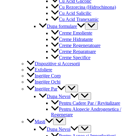
Cu Acid Glicolic
Cu Rezorcina (Hidrochinona)
Cu Acid Salicilic
Cu Acid Tranexamic
Menu
Dupa formulare
Toggle
Creme Emoliente
Creme Hidratante
Creme Regeneratoare
Creme Reparatoare
Creme Specifice
Dispozitive si Accesorii
Exfoliere
Ingrijire Corp
Ingrijire Ochi
Menu
Ingrijire Par
Toggle
Menu
Dupa Nevoi
Toggle
Pentru Cadere Par / Revitalizare
Pentru Alopecie Androgenetica /
Regenerare
Menu
Masti
Toggle
Menu
Dupa Nevoi
Toggle
Pentru Acnee si Imperfectiuni