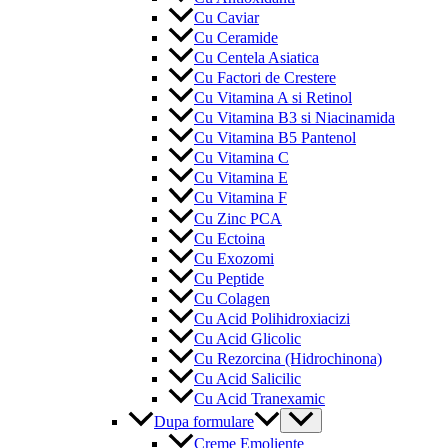
Cu Caviar
Cu Ceramide
Cu Centela Asiatica
Cu Factori de Crestere
Cu Vitamina A si Retinol
Cu Vitamina B3 si Niacinamida
Cu Vitamina B5 Pantenol
Cu Vitamina C
Cu Vitamina E
Cu Vitamina F
Cu Zinc PCA
Cu Ectoina
Cu Exozomi
Cu Peptide
Cu Colagen
Cu Acid Polihidroxiacizi
Cu Acid Glicolic
Cu Rezorcina (Hidrochinona)
Cu Acid Salicilic
Cu Acid Tranexamic
Menu
Dupa formulare
Toggle
Creme Emoliente