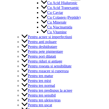
Cu Acid Hialuronic
Cu Acid Tranexamic
Cu Caviar
Cu Colagen (Peptide)
Cu Minerale
Cu Niacinamida
Cu Vitamine
Pentru acnee si imperfectiuni
Pentru anti poluare
Pentru deshidratare
Pentru pete pigmentare
Pentru pori dilatati
Pentru riduri si antiage
Pentru roseata si sensibilitate
Pentru rozacee si cuperoza
Pentru ten matur
Pentru ten mixt
Pentru ten normal
Pentru ten predispus la acnee
Pentru ten sensibil
Pentru ten uleios/gras
Pentru ten uscat