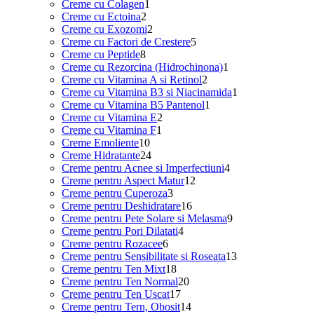
1
produse
Creme cu Colagen
1
2
produs
Creme cu Ectoina
2
produse
2
Creme cu Exozomi
2
produse
5
Creme cu Factori de Crestere
5
8
produse
Creme cu Peptide
8
produse
1
Creme cu Rezorcina (Hidrochinona)
1
2
produs
Creme cu Vitamina A si Retinol
2
produse
1
Creme cu Vitamina B3 si Niacinamida
1
1
produs
Creme cu Vitamina B5 Pantenol
1
2
produs
Creme cu Vitamina E
2
1
produse
Creme cu Vitamina F
1
10
produs
Creme Emoliente
10
produse
24
Creme Hidratante
24
de
4
Creme pentru Acnee si Imperfectiuni
4
produse
12
produse
Creme pentru Aspect Matur
12
3
produse
Creme pentru Cuperoza
3
produse
16
Creme pentru Deshidratare
16
produse
9
Creme pentru Pete Solare si Melasma
9
4
produse
Creme pentru Pori Dilatati
4
6
produse
Creme pentru Rozacee
6
produse
13
Creme pentru Sensibilitate si Roseata
13
18
produse
Creme pentru Ten Mixt
18
produse
20
Creme pentru Ten Normal
20
17
de
Creme pentru Ten Uscat
17
produse
produse
14
Creme pentru Tern, Obosit
14