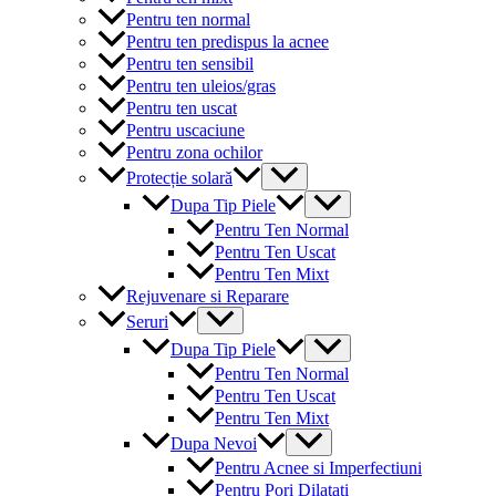
Pentru ten normal
Pentru ten predispus la acnee
Pentru ten sensibil
Pentru ten uleios/gras
Pentru ten uscat
Pentru uscaciune
Pentru zona ochilor
Menu
Protecție solară
Toggle
Menu
Dupa Tip Piele
Toggle
Pentru Ten Normal
Pentru Ten Uscat
Pentru Ten Mixt
Rejuvenare si Reparare
Menu
Seruri
Toggle
Menu
Dupa Tip Piele
Toggle
Pentru Ten Normal
Pentru Ten Uscat
Pentru Ten Mixt
Menu
Dupa Nevoi
Toggle
Pentru Acnee si Imperfectiuni
Pentru Pori Dilatati