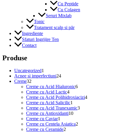
Cu Peptide
Cu Colagen
Seruri Mixlab
Tonic
Tratament scalp si păr
Ingrediente
Sfaturi Ingrijire Ten
Contact
Produse
1
Uncategorized
1
produs
24
Acnee si imperfectiuni
24
32
de
Creme
32
de
produse
6
Creme cu Acid Hialuronic
6
produse
4
produse
Creme cu Acid Lactic
4
produse
4
Creme cu Acid Polihidroxiacizi
4
1
produse
Creme cu Acid Salicilic
1
produs
3
Creme cu Acid Tranexamic
3
10
produse
Creme cu Antioxidanti
10
1
produse
Creme cu Caviar
1
produs
2
Creme cu Centela Asiatica
2
2
produse
Creme cu Ceramide
2