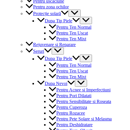
Pentru uscaciune
Pentru zona ochilor
Menu
Protecție solară
Toggle
Menu
Dupa Tip Piele
Toggle
Pentru Ten Normal
Pentru Ten Uscat
Pentru Ten Mixt
Rejuvenare si Reparare
Menu
Seruri
Toggle
Menu
Dupa Tip Piele
Toggle
Pentru Ten Normal
Pentru Ten Uscat
Pentru Ten Mixt
Menu
Dupa Nevoi
Toggle
Pentru Acnee si Imperfectiuni
Pentru Pori Dilatati
Pentru Sensibilitate si Roseata
Pentru Cuperoza
Pentru Rozacee
Pentru Pete Solare si Melasma
Pentru Deshidratare