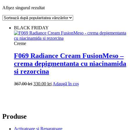
Afișez singurul rezultat
BLACK FRIDAY
Creme
F069 Radiance Cream FusionMeso –
crema depigmentanta cu niacinamida
si rezorcina
Prețul
Prețul
367.00
lei
330.00
lei
Adaugă în coș
inițial
curent
a
este:
fost:
330.00 lei.
367.00 lei.
Produse
Activatoare si Reparatoare