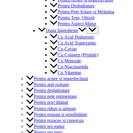
Pentru Deshidratare
Pentru Pete Solare si Melasma
Pentru Tern, Obosit
Pentru Aspect Matur
Menu
Dupa Ingrediente
Toggle
Cu Acid Hialuronic
Cu Acid Tranexamic
Cu Caviar
Cu Colagen (Peptide)
Cu Minerale
Cu Niacinamida
Cu Vitamine
Pentru acnee si imperfectiuni
Pentru anti poluare
Pentru deshidratare
Pentru pete pigmentare
Pentru pori dilatati
Pentru riduri si antiage
Pentru roseata si sensibilitate
Pentru rozacee si cuperoza
Pentru ten matur
Pentru ten mixt