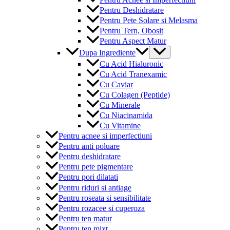
Pentru Deshidratare
Pentru Pete Solare si Melasma
Pentru Tern, Obosit
Pentru Aspect Matur
Menu
Dupa Ingrediente
Toggle
Cu Acid Hialuronic
Cu Acid Tranexamic
Cu Caviar
Cu Colagen (Peptide)
Cu Minerale
Cu Niacinamida
Cu Vitamine
Pentru acnee si imperfectiuni
Pentru anti poluare
Pentru deshidratare
Pentru pete pigmentare
Pentru pori dilatati
Pentru riduri si antiage
Pentru roseata si sensibilitate
Pentru rozacee si cuperoza
Pentru ten matur
Pentru ten mixt