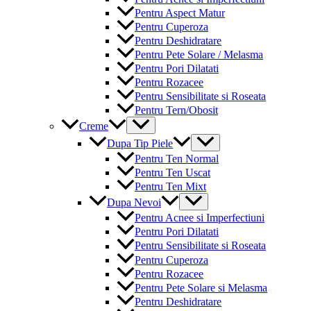
Pentru Aspect Matur
Pentru Cuperoza
Pentru Deshidratare
Pentru Pete Solare / Melasma
Pentru Pori Dilatati
Pentru Rozacee
Pentru Sensibilitate si Roseata
Pentru Tern/Obosit
Menu
Creme
Toggle
Menu
Dupa Tip Piele
Toggle
Pentru Ten Normal
Pentru Ten Uscat
Pentru Ten Mixt
Menu
Dupa Nevoi
Toggle
Pentru Acnee si Imperfectiuni
Pentru Pori Dilatati
Pentru Sensibilitate si Roseata
Pentru Cuperoza
Pentru Rozacee
Pentru Pete Solare si Melasma
Pentru Deshidratare