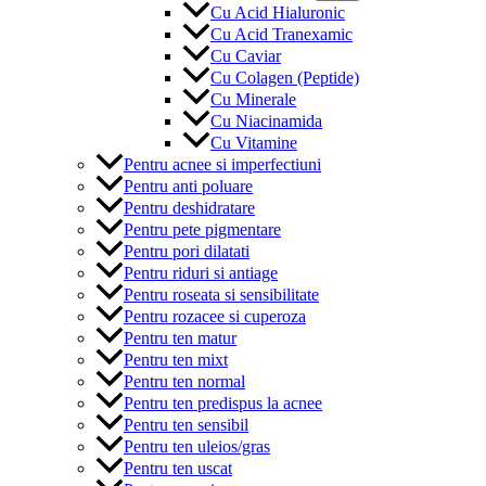
Cu Acid Hialuronic
Cu Acid Tranexamic
Cu Caviar
Cu Colagen (Peptide)
Cu Minerale
Cu Niacinamida
Cu Vitamine
Pentru acnee si imperfectiuni
Pentru anti poluare
Pentru deshidratare
Pentru pete pigmentare
Pentru pori dilatati
Pentru riduri si antiage
Pentru roseata si sensibilitate
Pentru rozacee si cuperoza
Pentru ten matur
Pentru ten mixt
Pentru ten normal
Pentru ten predispus la acnee
Pentru ten sensibil
Pentru ten uleios/gras
Pentru ten uscat