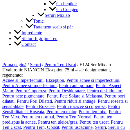
Cu Peptide
Cu Colagen
Seruri Mixlab
Tonic
Tratament scalp si păr
Ingrediente
Sfaturi Ingrijire Ten
Contact
Prima pagină
/
Seruri
/
Pentru Ten Uscat
/ E124 Ser Mixlab
Hyaluronic NIANCIN Ekseption 75ml – ser depigmentant,
regenerator
Acnee si imperfectiuni
,
Ekseption
,
Pentru acnee si imperfectiuni
,
Pentru Acnee si Imperfectiuni
,
Pentru anti poluare
,
Pentru Aspect
Matur
,
Pentru Cuperoza
,
Pentru Deshidratare
,
Pentru deshidratare
,
Pentru pete pigmentare
,
Pentru Pete Solare si Melasma
,
Pentru pori
dilatati
,
Pentru Pori Dilatati
,
Pentru riduri si antiage
,
Pentru roseata si
sensibilitate
,
Pentru Rozacee
,
Pentru rozacee si cuperoza
,
Pentru
Sensibilitate si Roseata
,
Pentru ten matur
,
Pentru ten mixt
,
Pentru
Ten Mixt
,
Pentru ten normal
,
Pentru Ten Normal
,
Pentru ten
predispus la acnee
,
Pentru ten uleios/gras
,
Pentru ten uscat
,
Pentru
Ten Uscat
,
Pentru Tern, Obosit
,
Pentru uscaciune
,
Seruri
,
Seruri cu