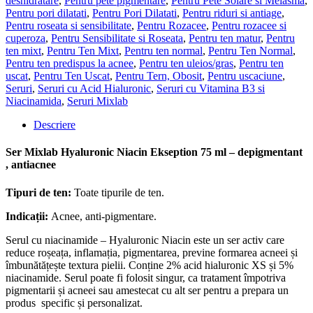
deshidratare
,
Pentru pete pigmentare
,
Pentru Pete Solare si Melasma
,
Ekseption
Pentru pori dilatati
,
Pentru Pori Dilatati
,
Pentru riduri si antiage
,
75ml
Pentru roseata si sensibilitate
,
Pentru Rozacee
,
Pentru rozacee si
-
cuperoza
,
Pentru Sensibilitate si Roseata
,
Pentru ten matur
,
Pentru
ser
ten mixt
,
Pentru Ten Mixt
,
Pentru ten normal
,
Pentru Ten Normal
,
depigmentant,
Pentru ten predispus la acnee
,
Pentru ten uleios/gras
,
Pentru ten
regenerator
uscat
,
Pentru Ten Uscat
,
Pentru Tern, Obosit
,
Pentru uscaciune
,
Seruri
,
Seruri cu Acid Hialuronic
,
Seruri cu Vitamina B3 si
Niacinamida
,
Seruri Mixlab
Descriere
Ser Mixlab Hyaluronic Niacin Ekseption 75 ml – depigmentant
, antiacnee
Tipuri de ten
:
Toate tipurile de ten.
Indicații:
Acnee, anti-pigmentare.
Serul cu niacinamide – Hyaluronic Niacin este un ser activ care
reduce roșeața, inflamația, pigmentarea, previne formarea acneei și
îmbunătățește textura pielii. Conține 2% acid hialuronic XS și 5%
niacinamide. Serul poate fi folosit singur, ca tratament împotriva
pigmentarii și acneei sau amestecat cu alt ser pentru a prepara un
produs specific și personalizat.