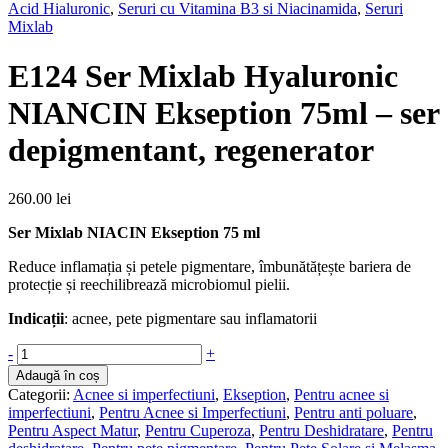
Acid Hialuronic
,
Seruri cu Vitamina B3 si Niacinamida
,
Seruri
Mixlab
E124 Ser Mixlab Hyaluronic
NIANCIN Ekseption 75ml – ser
depigmentant, regenerator
260.00
lei
Ser Mixlab NIACIN Ekseption 75 ml
Reduce inflamația și petele pigmentare, îmbunătățește bariera de
protecție și reechilibrează microbiomul pielii.
Indicații
: acnee, pete pigmentare sau inflamatorii
Cantitate
-
+
E124
Adaugă în coș
Ser
Categorii:
Acnee si imperfectiuni
,
Ekseption
,
Pentru acnee si
Mixlab
imperfectiuni
,
Pentru Acnee si Imperfectiuni
,
Pentru anti poluare
,
Hyaluronic
Pentru Aspect Matur
,
Pentru Cuperoza
,
Pentru Deshidratare
,
Pentru
NIANCIN