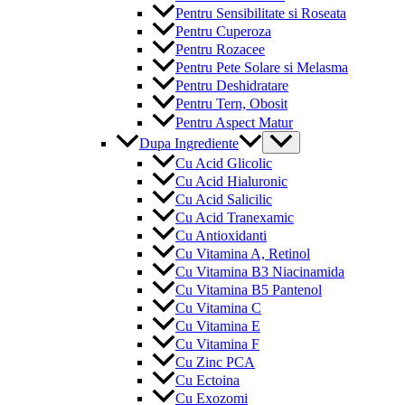
Pentru Sensibilitate si Roseata
Pentru Cuperoza
Pentru Rozacee
Pentru Pete Solare si Melasma
Pentru Deshidratare
Pentru Tern, Obosit
Pentru Aspect Matur
Menu
Dupa Ingrediente
Toggle
Cu Acid Glicolic
Cu Acid Hialuronic
Cu Acid Salicilic
Cu Acid Tranexamic
Cu Antioxidanti
Cu Vitamina A, Retinol
Cu Vitamina B3 Niacinamida
Cu Vitamina B5 Pantenol
Cu Vitamina C
Cu Vitamina E
Cu Vitamina F
Cu Zinc PCA
Cu Ectoina
Cu Exozomi