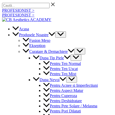
Skip
Caută...
to
PROFESIONIST >
content
PROFESIONIST >
Acasa
Menu
Produsele Noastre
Toggle
Fusion Meso
Ekseption
Menu
Curatare & Demachiere
Toggle
Menu
Dupa Tip Piele
Toggle
Pentru Ten Normal
Pentru Ten Uscat
Pentru Ten Mixt
Menu
Dupa Nevoi
Toggle
Pentru Acnee si Imperfectiuni
Pentru Aspect Matur
Pentru Cuperoza
Pentru Deshidratare
Pentru Pete Solare / Melasma
Pentru Pori Dilatati