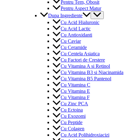
Pentru Tern, Obosit
Pentru Aspect Matur
Menu
Dupa Ingrediente
Toggle
Cu Acid Hialuronic
Cu Acid Lactic
Cu Antioxidanti
Cu Caviar
Cu Ceramide
Cu Centela Asiatica
Cu Factori de Crestere
Cu Vitamina A si Retinol
Cu Vitamina B3 si Niacinamida
Cu Vitamina B5 Pantenol
Cu Vitamina C
Cu Vitamina E
Cu Vitamina F
Cu Zinc PCA
Cu Ectoina
Cu Exozomi
Cu Peptide
Cu Colagen
Cu Acid Polihidroxiacizi