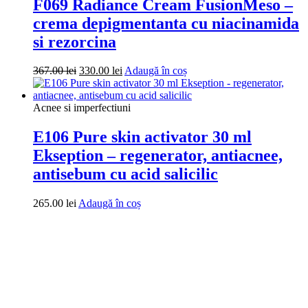
F069 Radiance Cream FusionMeso –
crema depigmentanta cu niacinamida
si rezorcina
Prețul
Prețul
367.00
lei
330.00
lei
Adaugă în coș
inițial
curent
a
este:
fost:
330.00 lei.
Acnee si imperfectiuni
367.00 lei.
E106 Pure skin activator 30 ml
Ekseption – regenerator, antiacnee,
antisebum cu acid salicilic
265.00
lei
Adaugă în coș