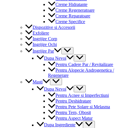
Creme Hidratante
Creme Regeneratoare
Creme Reparatoare
Creme Specifice
Dispozitive si Accesorii
Exfoliere
Ingrijire Corp
Ingrijire Ochi
Menu
Ingrijire Par
Toggle
Menu
Dupa Nevoi
Toggle
Pentru Cadere Par / Revitalizare
Pentru Alopecie Androgenetica /
Regenerare
Menu
Masti
Toggle
Menu
Dupa Nevoi
Toggle
Pentru Acnee si Imperfectiuni
Pentru Deshidratare
Pentru Pete Solare si Melasma
Pentru Tern, Obosit
Pentru Aspect Matur
Menu
Dupa Ingrediente
Toggle