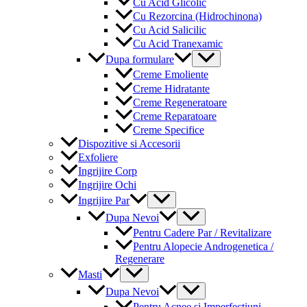
Cu Acid Glicolic
Cu Rezorcina (Hidrochinona)
Cu Acid Salicilic
Cu Acid Tranexamic
Menu
Dupa formulare
Toggle
Creme Emoliente
Creme Hidratante
Creme Regeneratoare
Creme Reparatoare
Creme Specifice
Dispozitive si Accesorii
Exfoliere
Ingrijire Corp
Ingrijire Ochi
Menu
Ingrijire Par
Toggle
Menu
Dupa Nevoi
Toggle
Pentru Cadere Par / Revitalizare
Pentru Alopecie Androgenetica /
Regenerare
Menu
Masti
Toggle
Menu
Dupa Nevoi
Toggle
Pentru Acnee si Imperfectiuni