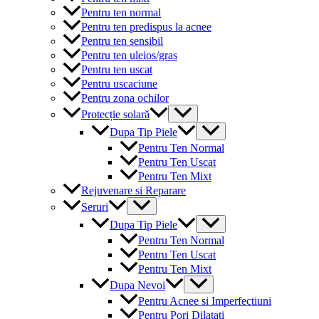
Pentru ten normal
Pentru ten predispus la acnee
Pentru ten sensibil
Pentru ten uleios/gras
Pentru ten uscat
Pentru uscaciune
Pentru zona ochilor
Menu
Protecție solară
Toggle
Menu
Dupa Tip Piele
Toggle
Pentru Ten Normal
Pentru Ten Uscat
Pentru Ten Mixt
Rejuvenare si Reparare
Menu
Seruri
Toggle
Menu
Dupa Tip Piele
Toggle
Pentru Ten Normal
Pentru Ten Uscat
Pentru Ten Mixt
Menu
Dupa Nevoi
Toggle
Pentru Acnee si Imperfectiuni
Pentru Pori Dilatati