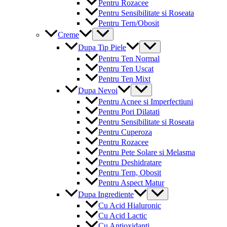
Pentru Rozacee
Pentru Sensibilitate si Roseata
Pentru Tern/Obosit
Menu
Creme
Toggle
Menu
Dupa Tip Piele
Toggle
Pentru Ten Normal
Pentru Ten Uscat
Pentru Ten Mixt
Menu
Dupa Nevoi
Toggle
Pentru Acnee si Imperfectiuni
Pentru Pori Dilatati
Pentru Sensibilitate si Roseata
Pentru Cuperoza
Pentru Rozacee
Pentru Pete Solare si Melasma
Pentru Deshidratare
Pentru Tern, Obosit
Pentru Aspect Matur
Menu
Dupa Ingrediente
Toggle
Cu Acid Hialuronic
Cu Acid Lactic
Cu Antioxidanti