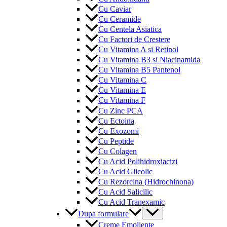
Cu Caviar
Cu Ceramide
Cu Centela Asiatica
Cu Factori de Crestere
Cu Vitamina A si Retinol
Cu Vitamina B3 si Niacinamida
Cu Vitamina B5 Pantenol
Cu Vitamina C
Cu Vitamina E
Cu Vitamina F
Cu Zinc PCA
Cu Ectoina
Cu Exozomi
Cu Peptide
Cu Colagen
Cu Acid Polihidroxiacizi
Cu Acid Glicolic
Cu Rezorcina (Hidrochinona)
Cu Acid Salicilic
Cu Acid Tranexamic
Menu
Dupa formulare
Toggle
Creme Emoliente