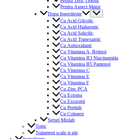
Pentru Tern, Obosit
Pentru Aspect Matur
Menu
Dupa Ingrediente
Toggle
Cu Acid Glicolic
Cu Acid Hialuronic
Cu Acid Salicilic
Cu Acid Tranexamic
Cu Antioxidanti
Cu Vitamina A, Retinol
Cu Vitamina B3 Niacinamida
Cu Vitamina B5 Pantenol
Cu Vitamina C
Cu Vitamina E
Cu Vitamina F
Cu Zinc PCA
Cu Ectoina
Cu Exozomi
Cu Peptide
Cu Colagen
Seruri Mixlab
Tonic
Tratament scalp si păr
Ingrediente