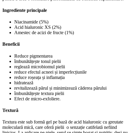
Ingrediente principale
Niacinamide (5%)
Acid hialuronic XS (2%)
Amestec de acizi de fructe (1%)
Beneficii
Reduce pigmentarea
îmbunătățește tonul pielii
reglează microbiomul pielii
reduce efectul acneei și imperfecțiunile
reduce roșeața și inflamația
hidratează
revitalizează părul și minimizează căderea părului
îmbunătățește textura pielii
Efect de micro-exfoliere.
Textură
Textura este sub formă gel pe bază de acid hialuronic cu greutate
moleculară mică, care oferă pielii o senzație catifelată nefiind
lipicios. La aplicare pe piele, serul se simte bogat și nutritiv, deși nu