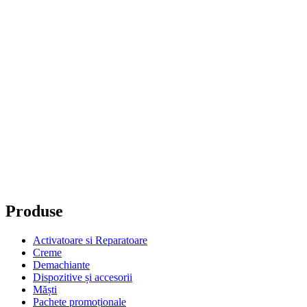
Produse
Activatoare si Reparatoare
Creme
Demachiante
Dispozitive și accesorii
Măști
Pachete promoționale
Protecție solară
Seruri
Tonic
Tratament de scalp și păr
Suport
Contul tău de consumator
Politica de confidențialitate
Termeni și condiții
Politica de cookie-uri
Politica de retur
Ingrediente