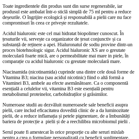
Toate ingredientele din produs sunt din surse regenerabile, iar
produsul este ambalat într-o sticlă simplă de 75 ml pentru a reduce
deșeurile. O îngrijire ecologică și responsabilă a pielii care nu face
compromisuri în ceea ce privește rezultatele.
Acidul hialuronic este cel mai hidratat biopolimer cunoscut. În
țesuturile vii, servește ca organizator de țesut conjunctiv și ca
substanță de reținere a apei. Hialuronatul de sodiu provine dintr-un
proces biotehnologic sigur. Acidul hialuronic XS are o greutate
moleculară foarte mică, are o permeabilitate mai mare in piele, în
comparație cu acidul hialuronic cu greutate moleculară mare.
Niacinamida (nicotinamida) cuprinde una dintre cele două forme de
Vitamina B3; niacina (sau acidul nicotinic) fiind o altă formă a
Vitaminei B3, ambele au efecte asemănătoare. Ca o componentă
esențială a celulelor vii, vitamina B3 este esențială pentru
metabolismul proteinelor, carbohidraților și grăsimilor.
Numeroase studii au dezvăluit numeroasele sale beneficii asupra
pielii, care includ eficacitatea dovedită clinic de a da luminozitate
pielii, de a reduce inflamația și petele pigmentare, de a îmbunătăți
bariera de protecție a pielii și de a reechilibra microbiomul pielii .
Serul poate fi amestecat în orice proporție cu alte seruri mixlab
pentru a crea o formulare personalizată cu beneficii suplimentare.