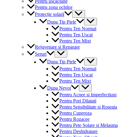
Pentru uscaciune
Pentru zona ochilor
Menu
Protecție solară
Toggle
Menu
Dupa Tip Piele
Toggle
Pentru Ten Normal
Pentru Ten Uscat
Pentru Ten Mixt
Rejuvenare si Reparare
Menu
Seruri
Toggle
Menu
Dupa Tip Piele
Toggle
Pentru Ten Normal
Pentru Ten Uscat
Pentru Ten Mixt
Menu
Dupa Nevoi
Toggle
Pentru Acnee si Imperfectiuni
Pentru Pori Dilatati
Pentru Sensibilitate si Roseata
Pentru Cuperoza
Pentru Rozacee
Pentru Pete Solare si Melasma
Pentru Deshidratare