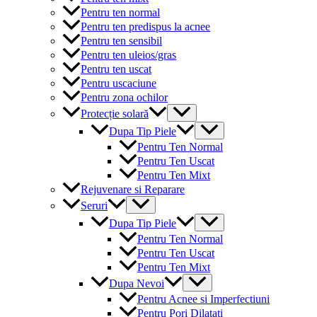
Pentru ten normal
Pentru ten predispus la acnee
Pentru ten sensibil
Pentru ten uleios/gras
Pentru ten uscat
Pentru uscaciune
Pentru zona ochilor
Menu
Protecție solară
Toggle
Menu
Dupa Tip Piele
Toggle
Pentru Ten Normal
Pentru Ten Uscat
Pentru Ten Mixt
Rejuvenare si Reparare
Menu
Seruri
Toggle
Menu
Dupa Tip Piele
Toggle
Pentru Ten Normal
Pentru Ten Uscat
Pentru Ten Mixt
Menu
Dupa Nevoi
Toggle
Pentru Acnee si Imperfectiuni
Pentru Pori Dilatati