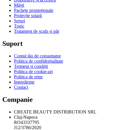
Măști
Pachete promoționale
Protecție solară
Seruri
Tonic
Tratament de scalp și păr
Suport
Contul tău de consumator
Politica de confidențialitate
Termeni și condiții
Politica de cookie-uri
Politica de retur
Ingrediente
Contact
Companie
CREATE BEAUTY DISTRIBUTION SRL
Cluj-Napoca
RO43337795
J12/3786/2020