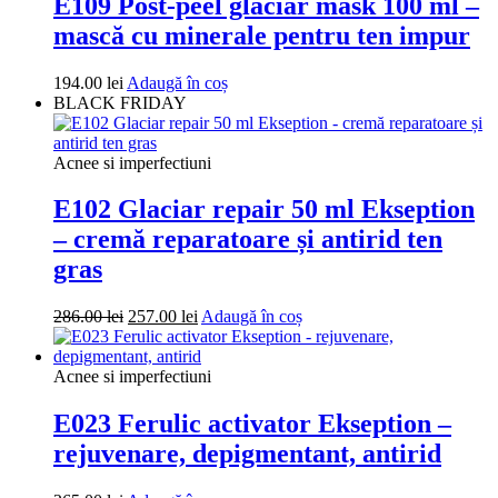
E109 Post-peel glaciar mask 100 ml –
mască cu minerale pentru ten impur
194.00
lei
Adaugă în coș
BLACK FRIDAY
Acnee si imperfectiuni
E102 Glaciar repair 50 ml Ekseption
– cremă reparatoare și antirid ten
gras
Prețul
Prețul
286.00
lei
257.00
lei
Adaugă în coș
inițial
curent
a
este:
fost:
257.00 lei.
Acnee si imperfectiuni
286.00 lei.
E023 Ferulic activator Ekseption –
rejuvenare, depigmentant, antirid