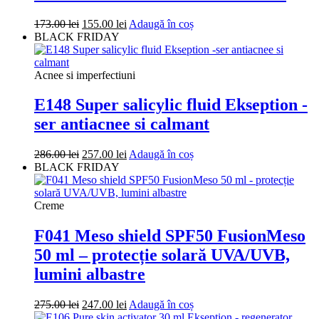
Prețul
Prețul
173.00
lei
155.00
lei
Adaugă în coș
inițial
curent
BLACK FRIDAY
a
este:
fost:
155.00 lei.
173.00 lei.
Acnee si imperfectiuni
E148 Super salicylic fluid Ekseption -
ser antiacnee si calmant
Prețul
Prețul
286.00
lei
257.00
lei
Adaugă în coș
inițial
curent
BLACK FRIDAY
a
este:
fost:
257.00 lei.
286.00 lei.
Creme
F041 Meso shield SPF50 FusionMeso
50 ml – protecție solară UVA/UVB,
lumini albastre
Prețul
Prețul
275.00
lei
247.00
lei
Adaugă în coș
inițial
curent