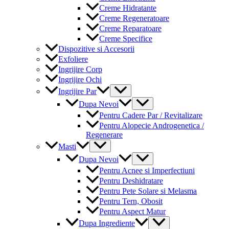
Creme Hidratante
Creme Regeneratoare
Creme Reparatoare
Creme Specifice
Dispozitive si Accesorii
Exfoliere
Ingrijire Corp
Ingrijire Ochi
Menu
Ingrijire Par
Toggle
Menu
Dupa Nevoi
Toggle
Pentru Cadere Par / Revitalizare
Pentru Alopecie Androgenetica /
Regenerare
Menu
Masti
Toggle
Menu
Dupa Nevoi
Toggle
Pentru Acnee si Imperfectiuni
Pentru Deshidratare
Pentru Pete Solare si Melasma
Pentru Tern, Obosit
Pentru Aspect Matur
Menu
Dupa Ingrediente
Toggle