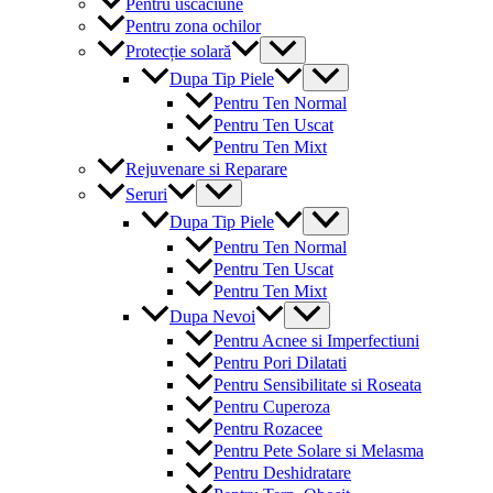
Pentru uscaciune
Pentru zona ochilor
Menu
Protecție solară
Toggle
Menu
Dupa Tip Piele
Toggle
Pentru Ten Normal
Pentru Ten Uscat
Pentru Ten Mixt
Rejuvenare si Reparare
Menu
Seruri
Toggle
Menu
Dupa Tip Piele
Toggle
Pentru Ten Normal
Pentru Ten Uscat
Pentru Ten Mixt
Menu
Dupa Nevoi
Toggle
Pentru Acnee si Imperfectiuni
Pentru Pori Dilatati
Pentru Sensibilitate si Roseata
Pentru Cuperoza
Pentru Rozacee
Pentru Pete Solare si Melasma
Pentru Deshidratare