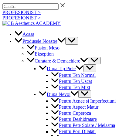
Skip
Caută...
to
PROFESIONIST >
content
PROFESIONIST >
Acasa
Menu
Produsele Noastre
Toggle
Fusion Meso
Ekseption
Menu
Curatare & Demachiere
Toggle
Menu
Dupa Tip Piele
Toggle
Pentru Ten Normal
Pentru Ten Uscat
Pentru Ten Mixt
Menu
Dupa Nevoi
Toggle
Pentru Acnee si Imperfectiuni
Pentru Aspect Matur
Pentru Cuperoza
Pentru Deshidratare
Pentru Pete Solare / Melasma
Pentru Pori Dilatati