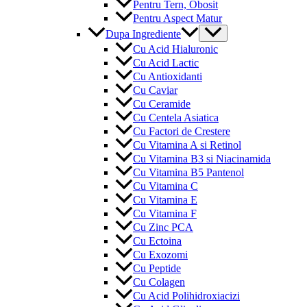
Pentru Tern, Obosit
Pentru Aspect Matur
Menu
Dupa Ingrediente
Toggle
Cu Acid Hialuronic
Cu Acid Lactic
Cu Antioxidanti
Cu Caviar
Cu Ceramide
Cu Centela Asiatica
Cu Factori de Crestere
Cu Vitamina A si Retinol
Cu Vitamina B3 si Niacinamida
Cu Vitamina B5 Pantenol
Cu Vitamina C
Cu Vitamina E
Cu Vitamina F
Cu Zinc PCA
Cu Ectoina
Cu Exozomi
Cu Peptide
Cu Colagen
Cu Acid Polihidroxiacizi