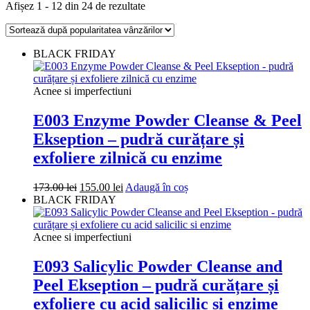
Sortat
Afișez 1 - 12 din 24 de rezultate
după
popularitate
BLACK FRIDAY
Acnee si imperfectiuni
E003 Enzyme Powder Cleanse & Peel
Ekseption – pudră curățare și
exfoliere zilnică cu enzime
Prețul
Prețul
173.00
lei
155.00
lei
Adaugă în coș
inițial
curent
BLACK FRIDAY
a
este:
fost:
155.00 lei.
173.00 lei.
Acnee si imperfectiuni
E093 Salicylic Powder Cleanse and
Peel Ekseption – pudră curățare și
exfoliere cu acid salicilic si enzime