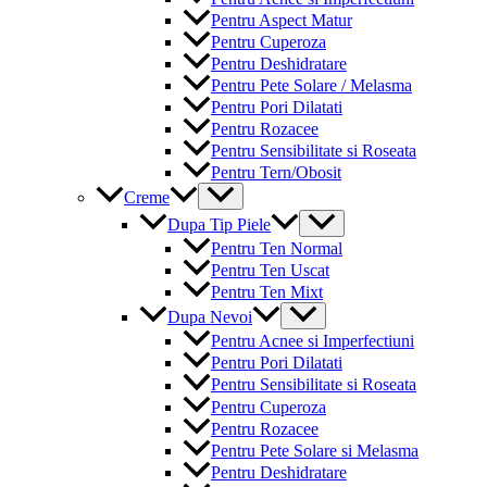
Pentru Aspect Matur
Pentru Cuperoza
Pentru Deshidratare
Pentru Pete Solare / Melasma
Pentru Pori Dilatati
Pentru Rozacee
Pentru Sensibilitate si Roseata
Pentru Tern/Obosit
Menu
Creme
Toggle
Menu
Dupa Tip Piele
Toggle
Pentru Ten Normal
Pentru Ten Uscat
Pentru Ten Mixt
Menu
Dupa Nevoi
Toggle
Pentru Acnee si Imperfectiuni
Pentru Pori Dilatati
Pentru Sensibilitate si Roseata
Pentru Cuperoza
Pentru Rozacee
Pentru Pete Solare si Melasma
Pentru Deshidratare