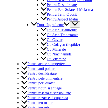
Pentru Deshidratare
Pentru Pete Solare si Melasma
Pentru Tern, Obosit
Pentru Aspect Matur
Menu
Dupa Ingrediente
Toggle
Cu Acid Hialuronic
Cu Acid Tranexamic
Cu Caviar
Cu Colagen (Peptide)
Cu Minerale
Cu Niacinamida
Cu Vitamine
Pentru acnee si imperfectiuni
Pentru anti poluare
Pentru deshidratare
Pentru pete pigmentare
Pentru pori dilatati
Pentru riduri si antiage
Pentru roseata si sensibilitate
Pentru rozacee si cuperoza
Pentru ten matur
Pentru ten mixt