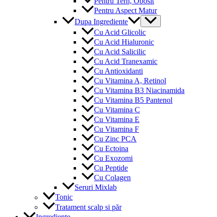
Pentru Tern, Obosit
Pentru Aspect Matur
Menu
Dupa Ingrediente
Toggle
Cu Acid Glicolic
Cu Acid Hialuronic
Cu Acid Salicilic
Cu Acid Tranexamic
Cu Antioxidanti
Cu Vitamina A, Retinol
Cu Vitamina B3 Niacinamida
Cu Vitamina B5 Pantenol
Cu Vitamina C
Cu Vitamina E
Cu Vitamina F
Cu Zinc PCA
Cu Ectoina
Cu Exozomi
Cu Peptide
Cu Colagen
Seruri Mixlab
Tonic
Tratament scalp si păr
Ingrediente