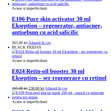
a
este:
fost:
247.00 lei.
Acnee si imperfectiuni
275.00 lei.
E106 Pure skin activator 30 ml
Ekseption – regenerator, antiacnee,
antisebum cu acid salicilic
265.00
lei
Adaugă în coș
BLACK FRIDAY
Acnee si imperfectiuni
E024 Retin-oil booster 30 ml
Ekseption – ser regenerare cu retinol
Prețul
Prețul
265.00
lei
238.00
lei
Adaugă în coș
inițial
curent
a
este:
fost:
238.00 lei.
Acnee si imperfectiuni
265.00 lei.