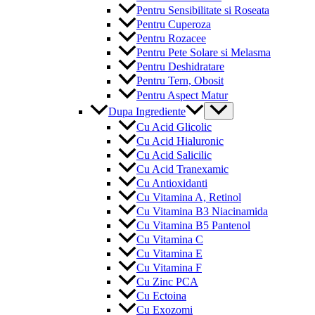
Pentru Sensibilitate si Roseata
Pentru Cuperoza
Pentru Rozacee
Pentru Pete Solare si Melasma
Pentru Deshidratare
Pentru Tern, Obosit
Pentru Aspect Matur
Menu
Dupa Ingrediente
Toggle
Cu Acid Glicolic
Cu Acid Hialuronic
Cu Acid Salicilic
Cu Acid Tranexamic
Cu Antioxidanti
Cu Vitamina A, Retinol
Cu Vitamina B3 Niacinamida
Cu Vitamina B5 Pantenol
Cu Vitamina C
Cu Vitamina E
Cu Vitamina F
Cu Zinc PCA
Cu Ectoina
Cu Exozomi