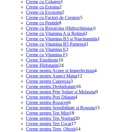
1
produse
Creme cu Colagen
1
2
produs
Creme cu Ectoina
2
produse
2
Creme cu Exozomi
2
produse
5
Creme cu Factori de Crestere
5
8
produse
Creme cu Peptide
8
produse
1
Creme cu Rezorcina (Hidrochinona)
1
2
produs
Creme cu Vitamina A si Retinol
2
produse
1
Creme cu Vitamina B3 si Niacinamida
1
1
produs
Creme cu Vitamina B5 Pantenol
1
2
produs
Creme cu Vitamina E
2
1
produse
Creme cu Vitamina F
1
10
produs
Creme Emoliente
10
produse
24
Creme Hidratante
24
de
4
Creme pentru Acnee si Imperfectiuni
4
produse
12
produse
Creme pentru Aspect Matur
12
3
produse
Creme pentru Cuperoza
3
produse
16
Creme pentru Deshidratare
16
produse
9
Creme pentru Pete Solare si Melasma
9
4
produse
Creme pentru Pori Dilatati
4
6
produse
Creme pentru Rozacee
6
produse
13
Creme pentru Sensibilitate si Roseata
13
18
produse
Creme pentru Ten Mixt
18
produse
20
Creme pentru Ten Normal
20
17
de
Creme pentru Ten Uscat
17
produse
produse
14
Creme pentru Tern, Obosit
14