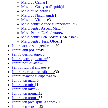
1
produs
Masti cu Caviar
1
produs
1
Masti cu Colagen (Peptide)
1
1
produs
Masti cu Minerale
1
produs
1
Masti cu Niacinamida
1
3
produs
Masti cu Vitamine
3
produse
2
Masti pentru Acnee si Imperfectiuni
2
4
produse
Masti pentru Aspect Matur
4
4
produse
Masti Pentru Deshidratare
4
produse
2
Masti pentru Pete Solare si Melasma
2
4
produse
Masti pentru Tern, Obosit
4
30
produse
Pentru acnee si imperfectiuni
30
49
de
Pentru anti poluare
49
de
38
produse
Pentru deshidratare
38
produse
de
32
Pentru pete pigmentare
32
24
produse
de
Pentru pori dilatati
24
de
49
produse
Pentru riduri si antiage
49
produse
de
30
Pentru roseata si sensibilitate
30
produse
26
de
Pentru rozacee si cuperoza
26
64
de
produse
Pentru ten matur
64
11
de
produse
Pentru ten mixt
11
produse
53
produse
Pentru ten mixt
53
de
12
Pentru ten normal
12
produse
produse
55
Pentru ten normal
55
de
29
Pentru ten predispus la acnee
29
produse
35
de
Pentru ten sensibil
35