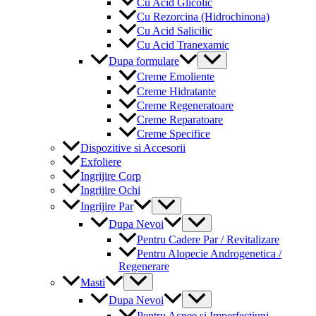
Cu Acid Glicolic
Cu Rezorcina (Hidrochinona)
Cu Acid Salicilic
Cu Acid Tranexamic
Menu
Dupa formulare
Toggle
Creme Emoliente
Creme Hidratante
Creme Regeneratoare
Creme Reparatoare
Creme Specifice
Dispozitive si Accesorii
Exfoliere
Ingrijire Corp
Ingrijire Ochi
Menu
Ingrijire Par
Toggle
Menu
Dupa Nevoi
Toggle
Pentru Cadere Par / Revitalizare
Pentru Alopecie Androgenetica /
Regenerare
Menu
Masti
Toggle
Menu
Dupa Nevoi
Toggle
Pentru Acnee si Imperfectiuni