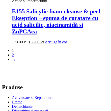
Acnee si imperfectiuni
E155 Salicylic foam cleanse & peel
Ekseption – spuma de curatare cu
acid salicilic, niacinamidă si
ZnPCAca
Prețul
Prețul
173.00
lei
156.00
lei
Adaugă în coș
inițial
curent
1
a
este:
2
fost:
156.00 lei.
→
173.00 lei.
Produse
Activatoare si Reparatoare
Creme
Demachiante
Dispozitive și accesorii