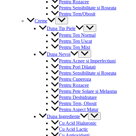
Pentru Rozacee
Pentru Sensibilitate si Roseata
Pentru Tern/Obosit
Menu
Creme
Toggle
Menu
Dupa Tip Piele
Toggle
Pentru Ten Normal
Pentru Ten Uscat
Pentru Ten Mixt
Menu
Dupa Nevoi
Toggle
Pentru Acnee si Imperfectiuni
Pentru Pori Dilatati
Pentru Sensibilitate si Roseata
Pentru Cuperoza
Pentru Rozacee
Pentru Pete Solare si Melasma
Pentru Deshidratare
Pentru Tern, Obosit
Pentru Aspect Matur
Menu
Dupa Ingrediente
Toggle
Cu Acid Hialuronic
Cu Acid Lactic
Cu Antioxidanti