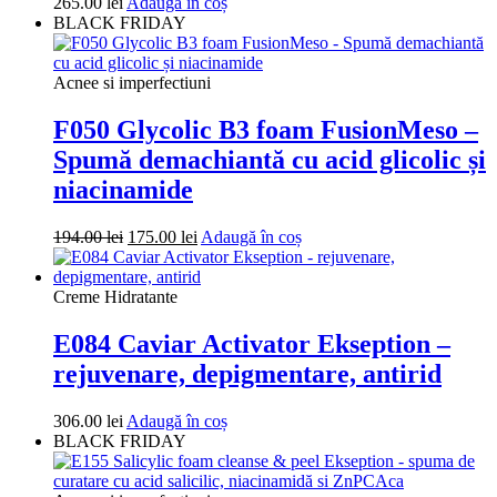
265.00
lei
Adaugă în coș
BLACK FRIDAY
Acnee si imperfectiuni
F050 Glycolic B3 foam FusionMeso –
Spumă demachiantă cu acid glicolic și
niacinamide
Prețul
Prețul
194.00
lei
175.00
lei
Adaugă în coș
inițial
curent
a
este:
fost:
175.00 lei.
Creme Hidratante
194.00 lei.
E084 Caviar Activator Ekseption –
rejuvenare, depigmentare, antirid
306.00
lei
Adaugă în coș
BLACK FRIDAY