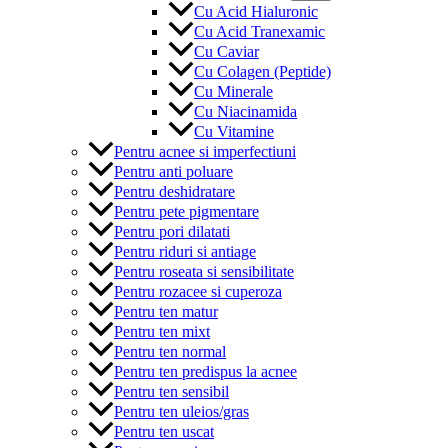
Cu Acid Hialuronic
Cu Acid Tranexamic
Cu Caviar
Cu Colagen (Peptide)
Cu Minerale
Cu Niacinamida
Cu Vitamine
Pentru acnee si imperfectiuni
Pentru anti poluare
Pentru deshidratare
Pentru pete pigmentare
Pentru pori dilatati
Pentru riduri si antiage
Pentru roseata si sensibilitate
Pentru rozacee si cuperoza
Pentru ten matur
Pentru ten mixt
Pentru ten normal
Pentru ten predispus la acnee
Pentru ten sensibil
Pentru ten uleios/gras
Pentru ten uscat