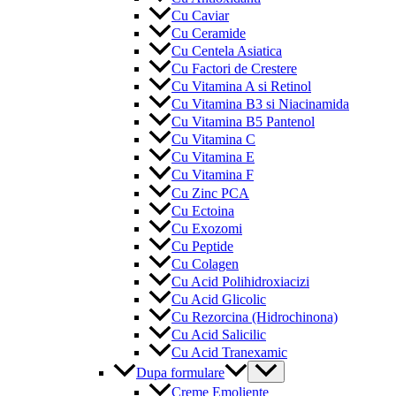
Cu Caviar
Cu Ceramide
Cu Centela Asiatica
Cu Factori de Crestere
Cu Vitamina A si Retinol
Cu Vitamina B3 si Niacinamida
Cu Vitamina B5 Pantenol
Cu Vitamina C
Cu Vitamina E
Cu Vitamina F
Cu Zinc PCA
Cu Ectoina
Cu Exozomi
Cu Peptide
Cu Colagen
Cu Acid Polihidroxiacizi
Cu Acid Glicolic
Cu Rezorcina (Hidrochinona)
Cu Acid Salicilic
Cu Acid Tranexamic
Menu
Dupa formulare
Toggle
Creme Emoliente