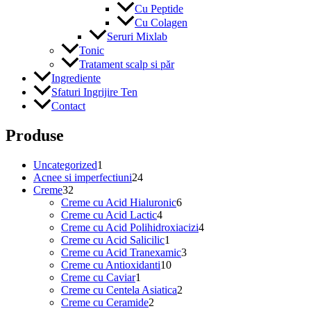
Cu Peptide
Cu Colagen
Seruri Mixlab
Tonic
Tratament scalp si păr
Ingrediente
Sfaturi Ingrijire Ten
Contact
Produse
1
Uncategorized
1
produs
24
Acnee si imperfectiuni
24
32
de
Creme
32
de
produse
6
Creme cu Acid Hialuronic
6
produse
4
produse
Creme cu Acid Lactic
4
produse
4
Creme cu Acid Polihidroxiacizi
4
1
produse
Creme cu Acid Salicilic
1
produs
3
Creme cu Acid Tranexamic
3
10
produse
Creme cu Antioxidanti
10
1
produse
Creme cu Caviar
1
produs
2
Creme cu Centela Asiatica
2
2
produse
Creme cu Ceramide
2