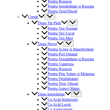
Pentru Rozacee
Pentru Sensibilitate si Roseata
Pentru Tern/Obosit
Menu
Creme
Toggle
Menu
Dupa Tip Piele
Toggle
Pentru Ten Normal
Pentru Ten Uscat
Pentru Ten Mixt
Menu
Dupa Nevoi
Toggle
Pentru Acnee si Imperfectiuni
Pentru Pori Dilatati
Pentru Sensibilitate si Roseata
Pentru Cuperoza
Pentru Rozacee
Pentru Pete Solare si Melasma
Pentru Deshidratare
Pentru Tern, Obosit
Pentru Aspect Matur
Menu
Dupa Ingrediente
Toggle
Cu Acid Hialuronic
Cu Acid Lactic
Cu Antioxidanti