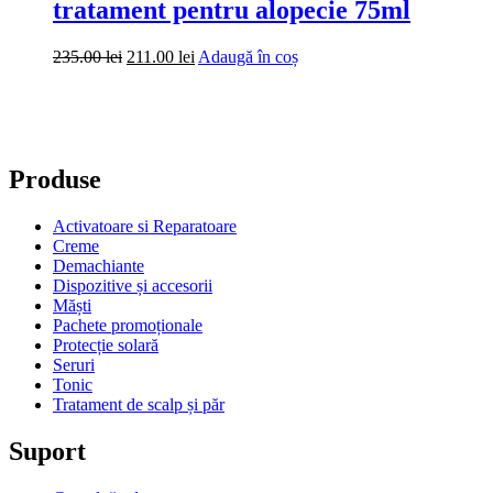
tratament pentru alopecie 75ml
Prețul
Prețul
235.00
lei
211.00
lei
Adaugă în coș
inițial
curent
a
este:
fost:
211.00 lei.
235.00 lei.
Produse
Activatoare si Reparatoare
Creme
Demachiante
Dispozitive și accesorii
Măști
Pachete promoționale
Protecție solară
Seruri
Tonic
Tratament de scalp și păr
Suport