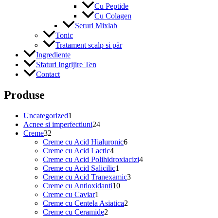
Cu Peptide
Cu Colagen
Seruri Mixlab
Tonic
Tratament scalp si păr
Ingrediente
Sfaturi Ingrijire Ten
Contact
Produse
1
Uncategorized
1
produs
24
Acnee si imperfectiuni
24
32
de
Creme
32
de
produse
6
Creme cu Acid Hialuronic
6
produse
4
produse
Creme cu Acid Lactic
4
produse
4
Creme cu Acid Polihidroxiacizi
4
1
produse
Creme cu Acid Salicilic
1
produs
3
Creme cu Acid Tranexamic
3
10
produse
Creme cu Antioxidanti
10
1
produse
Creme cu Caviar
1
produs
2
Creme cu Centela Asiatica
2
2
produse
Creme cu Ceramide
2