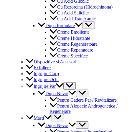
Cu Acid Glicolic
Cu Rezorcina (Hidrochinona)
Cu Acid Salicilic
Cu Acid Tranexamic
Menu
Dupa formulare
Toggle
Creme Emoliente
Creme Hidratante
Creme Regeneratoare
Creme Reparatoare
Creme Specifice
Dispozitive si Accesorii
Exfoliere
Ingrijire Corp
Ingrijire Ochi
Menu
Ingrijire Par
Toggle
Menu
Dupa Nevoi
Toggle
Pentru Cadere Par / Revitalizare
Pentru Alopecie Androgenetica /
Regenerare
Menu
Masti
Toggle
Menu
Dupa Nevoi
Toggle
Pentru Acnee si Imperfectiuni