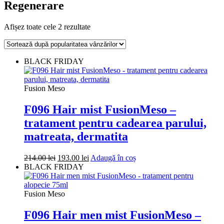
Regenerare
Sortat
Afișez toate cele 2 rezultate
după
popularitate
BLACK FRIDAY
Fusion Meso
F096 Hair mist FusionMeso –
tratament pentru cadearea parului,
matreata, dermatita
Prețul
Prețul
214.00
lei
193.00
lei
Adaugă în coș
inițial
curent
BLACK FRIDAY
a
este:
fost:
193.00 lei.
214.00 lei.
Fusion Meso
F096 Hair men mist FusionMeso –