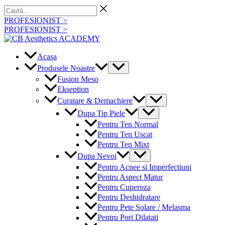
Skip
Caută...
to
PROFESIONIST >
content
PROFESIONIST >
Acasa
Menu
Produsele Noastre
Toggle
Fusion Meso
Ekseption
Menu
Curatare & Demachiere
Toggle
Menu
Dupa Tip Piele
Toggle
Pentru Ten Normal
Pentru Ten Uscat
Pentru Ten Mixt
Menu
Dupa Nevoi
Toggle
Pentru Acnee si Imperfectiuni
Pentru Aspect Matur
Pentru Cuperoza
Pentru Deshidratare
Pentru Pete Solare / Melasma
Pentru Pori Dilatati