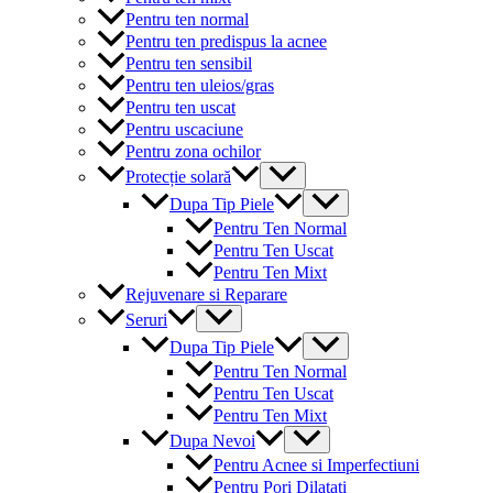
Pentru ten normal
Pentru ten predispus la acnee
Pentru ten sensibil
Pentru ten uleios/gras
Pentru ten uscat
Pentru uscaciune
Pentru zona ochilor
Menu
Protecție solară
Toggle
Menu
Dupa Tip Piele
Toggle
Pentru Ten Normal
Pentru Ten Uscat
Pentru Ten Mixt
Rejuvenare si Reparare
Menu
Seruri
Toggle
Menu
Dupa Tip Piele
Toggle
Pentru Ten Normal
Pentru Ten Uscat
Pentru Ten Mixt
Menu
Dupa Nevoi
Toggle
Pentru Acnee si Imperfectiuni
Pentru Pori Dilatati