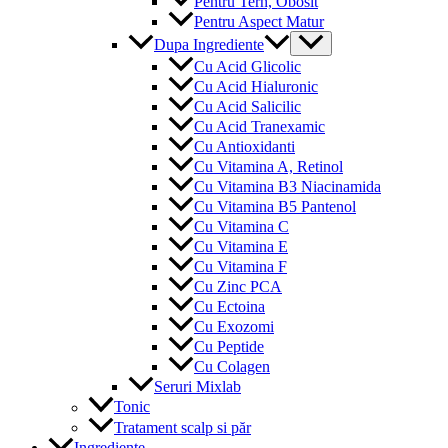
Pentru Tern, Obosit
Pentru Aspect Matur
Menu
Dupa Ingrediente
Toggle
Cu Acid Glicolic
Cu Acid Hialuronic
Cu Acid Salicilic
Cu Acid Tranexamic
Cu Antioxidanti
Cu Vitamina A, Retinol
Cu Vitamina B3 Niacinamida
Cu Vitamina B5 Pantenol
Cu Vitamina C
Cu Vitamina E
Cu Vitamina F
Cu Zinc PCA
Cu Ectoina
Cu Exozomi
Cu Peptide
Cu Colagen
Seruri Mixlab
Tonic
Tratament scalp si păr
Ingrediente