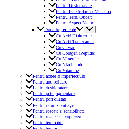
Pentru Deshidratare
Pentru Pete Solare si Melasma
Pentru Tern, Obosit
Pentru Aspect Matur
Menu
Dupa Ingrediente
Toggle
Cu Acid Hialuronic
Cu Acid Tranexamic
Cu Caviar
Cu Colagen (Peptide)
Cu Minerale
Cu Niacinamida
Cu Vitamine
Pentru acnee si imperfectiuni
Pentru anti poluare
Pentru deshidratare
Pentru pete pigmentare
Pentru pori dilatati
Pentru riduri si antiage
Pentru roseata si sensibilitate
Pentru rozacee si cuperoza
Pentru ten matur
Pentru ten mixt