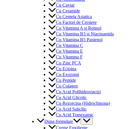
Cu Caviar
Cu Ceramide
Cu Centela Asiatica
Cu Factori de Crestere
Cu Vitamina A si Retinol
Cu Vitamina B3 si Niacinamida
Cu Vitamina B5 Pantenol
Cu Vitamina C
Cu Vitamina E
Cu Vitamina F
Cu Zinc PCA
Cu Ectoina
Cu Exozomi
Cu Peptide
Cu Colagen
Cu Acid Polihidroxiacizi
Cu Acid Glicolic
Cu Rezorcina (Hidrochinona)
Cu Acid Salicilic
Cu Acid Tranexamic
Menu
Dupa formulare
Toggle
Creme Emoliente