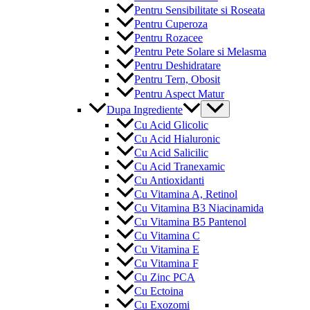
Pentru Sensibilitate si Roseata
Pentru Cuperoza
Pentru Rozacee
Pentru Pete Solare si Melasma
Pentru Deshidratare
Pentru Tern, Obosit
Pentru Aspect Matur
Menu
Dupa Ingrediente
Toggle
Cu Acid Glicolic
Cu Acid Hialuronic
Cu Acid Salicilic
Cu Acid Tranexamic
Cu Antioxidanti
Cu Vitamina A, Retinol
Cu Vitamina B3 Niacinamida
Cu Vitamina B5 Pantenol
Cu Vitamina C
Cu Vitamina E
Cu Vitamina F
Cu Zinc PCA
Cu Ectoina
Cu Exozomi