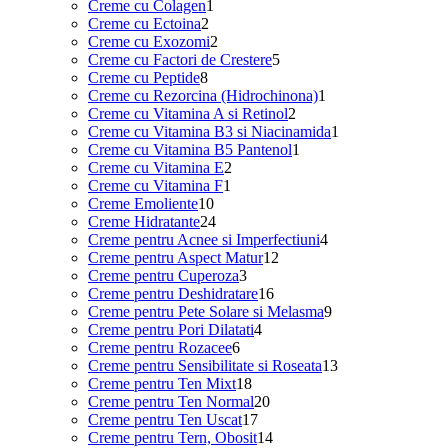
1
produse
Creme cu Colagen
1
2
produs
Creme cu Ectoina
2
produse
2
Creme cu Exozomi
2
produse
5
Creme cu Factori de Crestere
5
8
produse
Creme cu Peptide
8
produse
1
Creme cu Rezorcina (Hidrochinona)
1
2
produs
Creme cu Vitamina A si Retinol
2
produse
1
Creme cu Vitamina B3 si Niacinamida
1
1
produs
Creme cu Vitamina B5 Pantenol
1
2
produs
Creme cu Vitamina E
2
1
produse
Creme cu Vitamina F
1
10
produs
Creme Emoliente
10
produse
24
Creme Hidratante
24
de
4
Creme pentru Acnee si Imperfectiuni
4
produse
12
produse
Creme pentru Aspect Matur
12
3
produse
Creme pentru Cuperoza
3
produse
16
Creme pentru Deshidratare
16
produse
9
Creme pentru Pete Solare si Melasma
9
4
produse
Creme pentru Pori Dilatati
4
6
produse
Creme pentru Rozacee
6
produse
13
Creme pentru Sensibilitate si Roseata
13
18
produse
Creme pentru Ten Mixt
18
produse
20
Creme pentru Ten Normal
20
17
de
Creme pentru Ten Uscat
17
produse
produse
14
Creme pentru Tern, Obosit
14