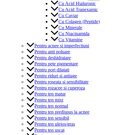
Cu Acid Hialuronic
Cu Acid Tranexamic
Cu Caviar
Cu Colagen (Peptide)
Cu Minerale
Cu Niacinamida
Cu Vitamine
Pentru acnee si imperfectiuni
Pentru anti poluare
Pentru deshidratare
Pentru pete pigmentare
Pentru pori dilatati
Pentru riduri si antiage
Pentru roseata si sensibilitate
Pentru rozacee si cuperoza
Pentru ten matur
Pentru ten mixt
Pentru ten normal
Pentru ten predispus la acnee
Pentru ten sensibil
Pentru ten uleios/gras
Pentru ten uscat