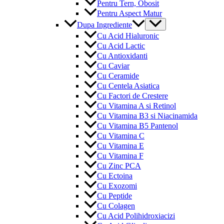
Pentru Tern, Obosit
Pentru Aspect Matur
Menu
Dupa Ingrediente
Toggle
Cu Acid Hialuronic
Cu Acid Lactic
Cu Antioxidanti
Cu Caviar
Cu Ceramide
Cu Centela Asiatica
Cu Factori de Crestere
Cu Vitamina A si Retinol
Cu Vitamina B3 si Niacinamida
Cu Vitamina B5 Pantenol
Cu Vitamina C
Cu Vitamina E
Cu Vitamina F
Cu Zinc PCA
Cu Ectoina
Cu Exozomi
Cu Peptide
Cu Colagen
Cu Acid Polihidroxiacizi