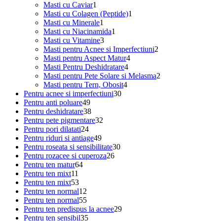
1
produs
Masti cu Caviar
1
produs
1
Masti cu Colagen (Peptide)
1
1
produs
Masti cu Minerale
1
produs
1
Masti cu Niacinamida
1
3
produs
Masti cu Vitamine
3
produse
2
Masti pentru Acnee si Imperfectiuni
2
4
produse
Masti pentru Aspect Matur
4
4
produse
Masti Pentru Deshidratare
4
produse
2
Masti pentru Pete Solare si Melasma
2
4
produse
Masti pentru Tern, Obosit
4
30
produse
Pentru acnee si imperfectiuni
30
49
de
Pentru anti poluare
49
de
38
produse
Pentru deshidratare
38
produse
de
32
Pentru pete pigmentare
32
24
produse
de
Pentru pori dilatati
24
de
49
produse
Pentru riduri si antiage
49
produse
de
30
Pentru roseata si sensibilitate
30
produse
26
de
Pentru rozacee si cuperoza
26
64
de
produse
Pentru ten matur
64
11
de
produse
Pentru ten mixt
11
produse
53
produse
Pentru ten mixt
53
de
12
Pentru ten normal
12
produse
produse
55
Pentru ten normal
55
de
29
Pentru ten predispus la acnee
29
produse
35
de
Pentru ten sensibil
35