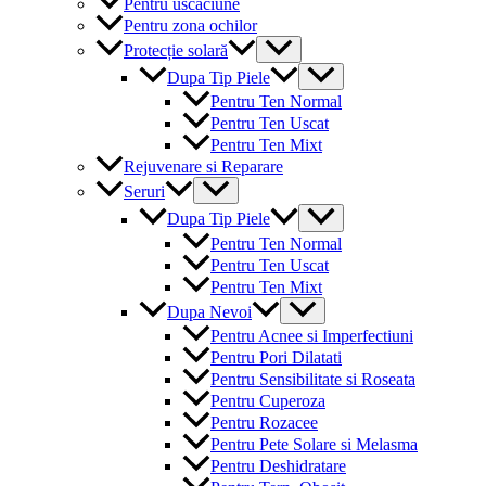
Pentru uscaciune
Pentru zona ochilor
Menu
Protecție solară
Toggle
Menu
Dupa Tip Piele
Toggle
Pentru Ten Normal
Pentru Ten Uscat
Pentru Ten Mixt
Rejuvenare si Reparare
Menu
Seruri
Toggle
Menu
Dupa Tip Piele
Toggle
Pentru Ten Normal
Pentru Ten Uscat
Pentru Ten Mixt
Menu
Dupa Nevoi
Toggle
Pentru Acnee si Imperfectiuni
Pentru Pori Dilatati
Pentru Sensibilitate si Roseata
Pentru Cuperoza
Pentru Rozacee
Pentru Pete Solare si Melasma
Pentru Deshidratare