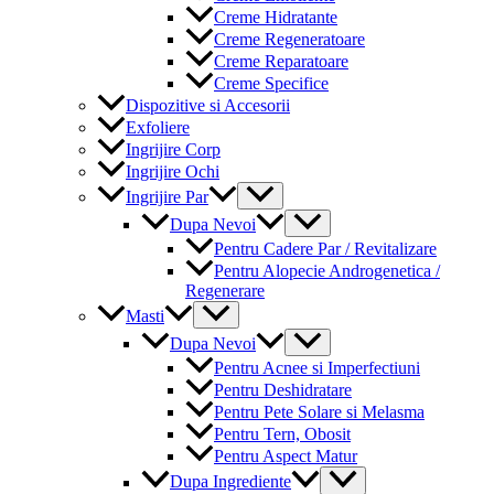
Creme Hidratante
Creme Regeneratoare
Creme Reparatoare
Creme Specifice
Dispozitive si Accesorii
Exfoliere
Ingrijire Corp
Ingrijire Ochi
Menu
Ingrijire Par
Toggle
Menu
Dupa Nevoi
Toggle
Pentru Cadere Par / Revitalizare
Pentru Alopecie Androgenetica /
Regenerare
Menu
Masti
Toggle
Menu
Dupa Nevoi
Toggle
Pentru Acnee si Imperfectiuni
Pentru Deshidratare
Pentru Pete Solare si Melasma
Pentru Tern, Obosit
Pentru Aspect Matur
Menu
Dupa Ingrediente
Toggle