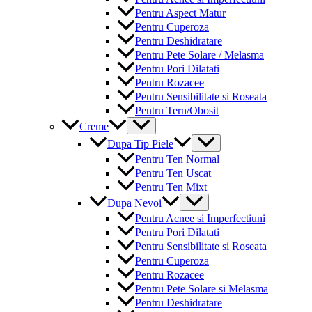
Pentru Aspect Matur
Pentru Cuperoza
Pentru Deshidratare
Pentru Pete Solare / Melasma
Pentru Pori Dilatati
Pentru Rozacee
Pentru Sensibilitate si Roseata
Pentru Tern/Obosit
Menu
Creme
Toggle
Menu
Dupa Tip Piele
Toggle
Pentru Ten Normal
Pentru Ten Uscat
Pentru Ten Mixt
Menu
Dupa Nevoi
Toggle
Pentru Acnee si Imperfectiuni
Pentru Pori Dilatati
Pentru Sensibilitate si Roseata
Pentru Cuperoza
Pentru Rozacee
Pentru Pete Solare si Melasma
Pentru Deshidratare