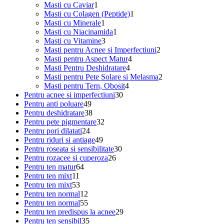
1
produs
Masti cu Caviar
1
produs
1
Masti cu Colagen (Peptide)
1
1
produs
Masti cu Minerale
1
produs
1
Masti cu Niacinamida
1
3
produs
Masti cu Vitamine
3
produse
2
Masti pentru Acnee si Imperfectiuni
2
4
produse
Masti pentru Aspect Matur
4
4
produse
Masti Pentru Deshidratare
4
produse
2
Masti pentru Pete Solare si Melasma
2
4
produse
Masti pentru Tern, Obosit
4
30
produse
Pentru acnee si imperfectiuni
30
49
de
Pentru anti poluare
49
de
38
produse
Pentru deshidratare
38
produse
de
32
Pentru pete pigmentare
32
24
produse
de
Pentru pori dilatati
24
de
49
produse
Pentru riduri si antiage
49
produse
de
30
Pentru roseata si sensibilitate
30
produse
26
de
Pentru rozacee si cuperoza
26
64
de
produse
Pentru ten matur
64
11
de
produse
Pentru ten mixt
11
produse
53
produse
Pentru ten mixt
53
de
12
Pentru ten normal
12
produse
produse
55
Pentru ten normal
55
de
29
Pentru ten predispus la acnee
29
produse
35
de
Pentru ten sensibil
35