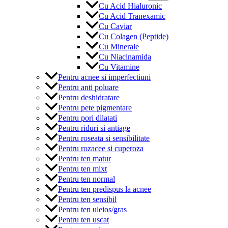
Cu Acid Hialuronic
Cu Acid Tranexamic
Cu Caviar
Cu Colagen (Peptide)
Cu Minerale
Cu Niacinamida
Cu Vitamine
Pentru acnee si imperfectiuni
Pentru anti poluare
Pentru deshidratare
Pentru pete pigmentare
Pentru pori dilatati
Pentru riduri si antiage
Pentru roseata si sensibilitate
Pentru rozacee si cuperoza
Pentru ten matur
Pentru ten mixt
Pentru ten normal
Pentru ten predispus la acnee
Pentru ten sensibil
Pentru ten uleios/gras
Pentru ten uscat