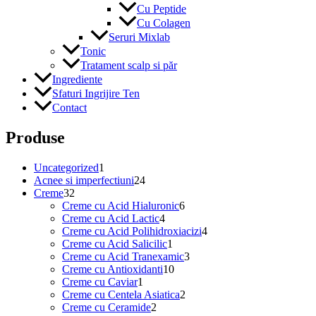
Cu Peptide
Cu Colagen
Seruri Mixlab
Tonic
Tratament scalp si păr
Ingrediente
Sfaturi Ingrijire Ten
Contact
Produse
1
Uncategorized
1
produs
24
Acnee si imperfectiuni
24
32
de
Creme
32
de
produse
6
Creme cu Acid Hialuronic
6
produse
4
produse
Creme cu Acid Lactic
4
produse
4
Creme cu Acid Polihidroxiacizi
4
1
produse
Creme cu Acid Salicilic
1
produs
3
Creme cu Acid Tranexamic
3
10
produse
Creme cu Antioxidanti
10
1
produse
Creme cu Caviar
1
produs
2
Creme cu Centela Asiatica
2
2
produse
Creme cu Ceramide
2