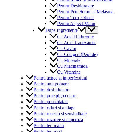
Pentru Deshidratare
Pentru Pete Solare si Melasma
Pentru Tern, Obosit
Pentru Aspect Matur
Menu
Dupa Ingrediente
Toggle
Cu Acid Hialuronic
Cu Acid Tranexamic
Cu Caviar
Cu Colagen (Peptide)
Cu Minerale
Cu Niacinamida
Cu Vitamine
Pentru acnee si imperfectiuni
Pentru anti poluare
Pentru deshidratare
Pentru pete pigmentare
Pentru pori dilatati
Pentru riduri si antiage
Pentru roseata si sensibilitate
Pentru rozacee si cuperoza
Pentru ten matur
Pentru ten mixt