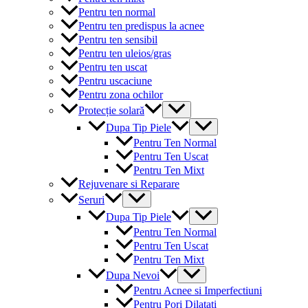
Pentru ten normal
Pentru ten predispus la acnee
Pentru ten sensibil
Pentru ten uleios/gras
Pentru ten uscat
Pentru uscaciune
Pentru zona ochilor
Menu
Protecție solară
Toggle
Menu
Dupa Tip Piele
Toggle
Pentru Ten Normal
Pentru Ten Uscat
Pentru Ten Mixt
Rejuvenare si Reparare
Menu
Seruri
Toggle
Menu
Dupa Tip Piele
Toggle
Pentru Ten Normal
Pentru Ten Uscat
Pentru Ten Mixt
Menu
Dupa Nevoi
Toggle
Pentru Acnee si Imperfectiuni
Pentru Pori Dilatati