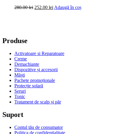
Prețul
Prețul
280.00
lei
252.00
lei
Adaugă în coș
inițial
curent
a
este:
fost:
252.00 lei.
280.00 lei.
Produse
Activatoare si Reparatoare
Creme
Demachiante
Dispozitive și accesorii
Măști
Pachete promoționale
Protecție solară
Seruri
Tonic
Tratament de scalp și păr
Suport
Contul tău de consumator
Politica de confidențialitate