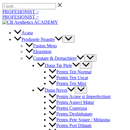
Skip
Caută...
to
PROFESIONIST >
content
PROFESIONIST >
Acasa
Menu
Produsele Noastre
Toggle
Fusion Meso
Ekseption
Menu
Curatare & Demachiere
Toggle
Menu
Dupa Tip Piele
Toggle
Pentru Ten Normal
Pentru Ten Uscat
Pentru Ten Mixt
Menu
Dupa Nevoi
Toggle
Pentru Acnee si Imperfectiuni
Pentru Aspect Matur
Pentru Cuperoza
Pentru Deshidratare
Pentru Pete Solare / Melasma
Pentru Pori Dilatati