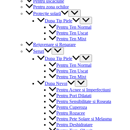
Pentru uscaciune
Pentru zona ochilor
Menu
Protecție solară
Toggle
Menu
Dupa Tip Piele
Toggle
Pentru Ten Normal
Pentru Ten Uscat
Pentru Ten Mixt
Rejuvenare si Reparare
Menu
Seruri
Toggle
Menu
Dupa Tip Piele
Toggle
Pentru Ten Normal
Pentru Ten Uscat
Pentru Ten Mixt
Menu
Dupa Nevoi
Toggle
Pentru Acnee si Imperfectiuni
Pentru Pori Dilatati
Pentru Sensibilitate si Roseata
Pentru Cuperoza
Pentru Rozacee
Pentru Pete Solare si Melasma
Pentru Deshidratare