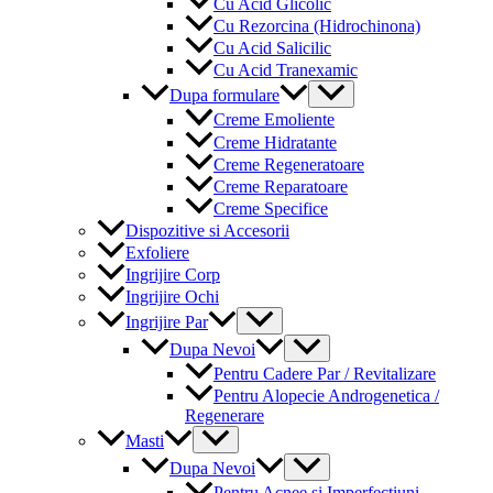
Cu Acid Glicolic
Cu Rezorcina (Hidrochinona)
Cu Acid Salicilic
Cu Acid Tranexamic
Menu
Dupa formulare
Toggle
Creme Emoliente
Creme Hidratante
Creme Regeneratoare
Creme Reparatoare
Creme Specifice
Dispozitive si Accesorii
Exfoliere
Ingrijire Corp
Ingrijire Ochi
Menu
Ingrijire Par
Toggle
Menu
Dupa Nevoi
Toggle
Pentru Cadere Par / Revitalizare
Pentru Alopecie Androgenetica /
Regenerare
Menu
Masti
Toggle
Menu
Dupa Nevoi
Toggle
Pentru Acnee si Imperfectiuni