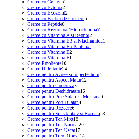
1
produse
Creme cu Colagen
1
2
produs
Creme cu Ectoina
2
produse
2
Creme cu Exozomi
2
produse
5
Creme cu Factori de Crestere
5
8
produse
Creme cu Peptide
8
produse
1
Creme cu Rezorcina (Hidrochinona)
1
2
produs
Creme cu Vitamina A si Retinol
2
produse
1
Creme cu Vitamina B3 si Niacinamida
1
1
produs
Creme cu Vitamina B5 Pantenol
1
2
produs
Creme cu Vitamina E
2
1
produse
Creme cu Vitamina F
1
10
produs
Creme Emoliente
10
produse
24
Creme Hidratante
24
de
4
Creme pentru Acnee si Imperfectiuni
4
produse
12
produse
Creme pentru Aspect Matur
12
3
produse
Creme pentru Cuperoza
3
produse
16
Creme pentru Deshidratare
16
produse
9
Creme pentru Pete Solare si Melasma
9
4
produse
Creme pentru Pori Dilatati
4
6
produse
Creme pentru Rozacee
6
produse
13
Creme pentru Sensibilitate si Roseata
13
18
produse
Creme pentru Ten Mixt
18
produse
20
Creme pentru Ten Normal
20
17
de
Creme pentru Ten Uscat
17
produse
produse
14
Creme pentru Tern, Obosit
14