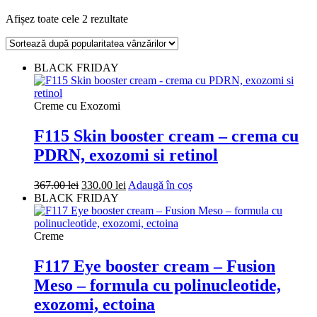
Sortat
Afișez toate cele 2 rezultate
după
popularitate
BLACK FRIDAY
Creme cu Exozomi
F115 Skin booster cream – crema cu
PDRN, exozomi si retinol
Prețul
Prețul
367.00
lei
330.00
lei
Adaugă în coș
inițial
curent
BLACK FRIDAY
a
este:
fost:
330.00 lei.
367.00 lei.
Creme
F117 Eye booster cream – Fusion
Meso – formula cu polinucleotide,
exozomi, ectoina