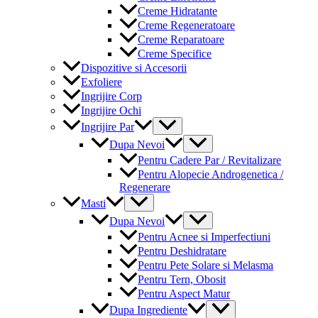
Creme Hidratante
Creme Regeneratoare
Creme Reparatoare
Creme Specifice
Dispozitive si Accesorii
Exfoliere
Ingrijire Corp
Ingrijire Ochi
Menu
Ingrijire Par
Toggle
Menu
Dupa Nevoi
Toggle
Pentru Cadere Par / Revitalizare
Pentru Alopecie Androgenetica /
Regenerare
Menu
Masti
Toggle
Menu
Dupa Nevoi
Toggle
Pentru Acnee si Imperfectiuni
Pentru Deshidratare
Pentru Pete Solare si Melasma
Pentru Tern, Obosit
Pentru Aspect Matur
Menu
Dupa Ingrediente
Toggle