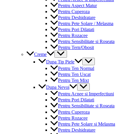
Pentru Aspect Matur
Pentru Cuperoza
Pentru Deshidratare
Pentru Pete Solare / Melasma
Pentru Pori Dilatati
Pentru Rozacee
Pentru Sensibilitate si Roseata
Pentru Tern/Obosit
Menu
Creme
Toggle
Menu
Dupa Tip Piele
Toggle
Pentru Ten Normal
Pentru Ten Uscat
Pentru Ten Mixt
Menu
Dupa Nevoi
Toggle
Pentru Acnee si Imperfectiuni
Pentru Pori Dilatati
Pentru Sensibilitate si Roseata
Pentru Cuperoza
Pentru Rozacee
Pentru Pete Solare si Melasma
Pentru Deshidratare