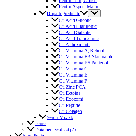
Pentru Tern, Obosit
Pentru Aspect Matur
Menu
Dupa Ingrediente
Toggle
Cu Acid Glicolic
Cu Acid Hialuronic
Cu Acid Salicilic
Cu Acid Tranexamic
Cu Antioxidanti
Cu Vitamina A, Retinol
Cu Vitamina B3 Niacinamida
Cu Vitamina B5 Pantenol
Cu Vitamina C
Cu Vitamina E
Cu Vitamina F
Cu Zinc PCA
Cu Ectoina
Cu Exozomi
Cu Peptide
Cu Colagen
Seruri Mixlab
Tonic
Tratament scalp si păr
Ingrediente