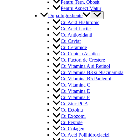
Pentru Tern, Obosit
Pentru Aspect Matur
Menu
Dupa Ingrediente
Toggle
Cu Acid Hialuronic
Cu Acid Lactic
Cu Antioxidanti
Cu Caviar
Cu Ceramide
Cu Centela Asiatica
Cu Factori de Crestere
Cu Vitamina A si Retinol
Cu Vitamina B3 si Niacinamida
Cu Vitamina B5 Pantenol
Cu Vitamina C
Cu Vitamina E
Cu Vitamina F
Cu Zinc PCA
Cu Ectoina
Cu Exozomi
Cu Peptide
Cu Colagen
Cu Acid Polihidroxiacizi