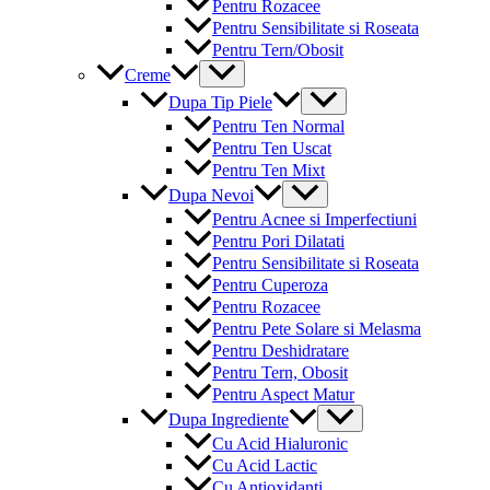
Pentru Rozacee
Pentru Sensibilitate si Roseata
Pentru Tern/Obosit
Menu
Creme
Toggle
Menu
Dupa Tip Piele
Toggle
Pentru Ten Normal
Pentru Ten Uscat
Pentru Ten Mixt
Menu
Dupa Nevoi
Toggle
Pentru Acnee si Imperfectiuni
Pentru Pori Dilatati
Pentru Sensibilitate si Roseata
Pentru Cuperoza
Pentru Rozacee
Pentru Pete Solare si Melasma
Pentru Deshidratare
Pentru Tern, Obosit
Pentru Aspect Matur
Menu
Dupa Ingrediente
Toggle
Cu Acid Hialuronic
Cu Acid Lactic
Cu Antioxidanti