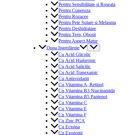
Pentru Sensibilitate si Roseata
Pentru Cuperoza
Pentru Rozacee
Pentru Pete Solare si Melasma
Pentru Deshidratare
Pentru Tern, Obosit
Pentru Aspect Matur
Menu
Dupa Ingrediente
Toggle
Cu Acid Glicolic
Cu Acid Hialuronic
Cu Acid Salicilic
Cu Acid Tranexamic
Cu Antioxidanti
Cu Vitamina A, Retinol
Cu Vitamina B3 Niacinamida
Cu Vitamina B5 Pantenol
Cu Vitamina C
Cu Vitamina E
Cu Vitamina F
Cu Zinc PCA
Cu Ectoina
Cu Exozomi