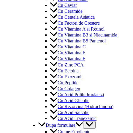
Cu Caviar
Cu Ceramide
Cu Centela Asiatica
Cu Factori de Crestere
Cu Vitamina A si Retinol
Cu Vitamina B3 si Niacinamida
Cu Vitamina B5 Pantenol
Cu Vitamina C
Cu Vitamina E
Cu Vitamina F
Cu Zinc PCA
Cu Ectoina
Cu Exozomi
Cu Peptide
Cu Colagen
Cu Acid Polihidroxiacizi
Cu Acid Glicolic
Cu Rezorcina (Hidrochinona)
Cu Acid Salicilic
Cu Acid Tranexamic
Menu
Dupa formulare
Toggle
Creme Emoliente