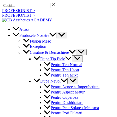
Skip
Caută...
to
PROFESIONIST >
content
PROFESIONIST >
Acasa
Menu
Produsele Noastre
Toggle
Fusion Meso
Ekseption
Menu
Curatare & Demachiere
Toggle
Menu
Dupa Tip Piele
Toggle
Pentru Ten Normal
Pentru Ten Uscat
Pentru Ten Mixt
Menu
Dupa Nevoi
Toggle
Pentru Acnee si Imperfectiuni
Pentru Aspect Matur
Pentru Cuperoza
Pentru Deshidratare
Pentru Pete Solare / Melasma
Pentru Pori Dilatati