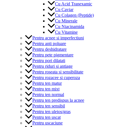
Cu Acid Tranexamic
Cu Caviar
Cu Colagen (Peptide)
Cu Minerale
Cu Niacinamida
Cu Vitamine
Pentru acnee si imperfectiuni
Pentru anti poluare
Pentru deshidratare
Pentru pete pigmentare
Pentru pori dilatati
Pentru riduri si antiage
Pentru roseata si sensibilitate
Pentru rozacee si cuperoza
Pentru ten matur
Pentru ten mixt
Pentru ten normal
Pentru ten predispus la acnee
Pentru ten sensibil
Pentru ten uleios/gras
Pentru ten uscat
Pentru uscaciune