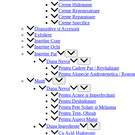
Creme Hidratante
Creme Regeneratoare
Creme Reparatoare
Creme Specifice
Dispozitive si Accesorii
Exfoliere
Ingrijire Corp
Ingrijire Ochi
Menu
Ingrijire Par
Toggle
Menu
Dupa Nevoi
Toggle
Pentru Cadere Par / Revitalizare
Pentru Alopecie Androgenetica / Regen
Menu
Masti
Toggle
Menu
Dupa Nevoi
Toggle
Pentru Acnee si Imperfectiuni
Pentru Deshidratare
Pentru Pete Solare si Melasma
Pentru Tern, Obosit
Pentru Aspect Matur
Menu
Dupa Ingrediente
Toggle
Cu Acid Hialuronic