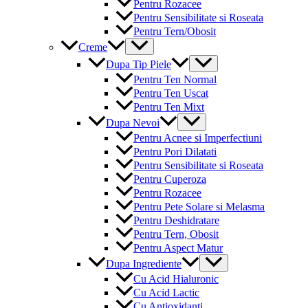
Pentru Rozacee
Pentru Sensibilitate si Roseata
Pentru Tern/Obosit
Menu
Creme
Toggle
Menu
Dupa Tip Piele
Toggle
Pentru Ten Normal
Pentru Ten Uscat
Pentru Ten Mixt
Menu
Dupa Nevoi
Toggle
Pentru Acnee si Imperfectiuni
Pentru Pori Dilatati
Pentru Sensibilitate si Roseata
Pentru Cuperoza
Pentru Rozacee
Pentru Pete Solare si Melasma
Pentru Deshidratare
Pentru Tern, Obosit
Pentru Aspect Matur
Menu
Dupa Ingrediente
Toggle
Cu Acid Hialuronic
Cu Acid Lactic
Cu Antioxidanti