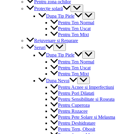
Pentru zona ochilor
Menu
Protecție solară
Toggle
Menu
Dupa Tip Piele
Toggle
Pentru Ten Normal
Pentru Ten Uscat
Pentru Ten Mixt
Rejuvenare si Reparare
Menu
Seruri
Toggle
Menu
Dupa Tip Piele
Toggle
Pentru Ten Normal
Pentru Ten Uscat
Pentru Ten Mixt
Menu
Dupa Nevoi
Toggle
Pentru Acnee si Imperfectiuni
Pentru Pori Dilatati
Pentru Sensibilitate si Roseata
Pentru Cuperoza
Pentru Rozacee
Pentru Pete Solare si Melasma
Pentru Deshidratare
Pentru Tern, Obosit