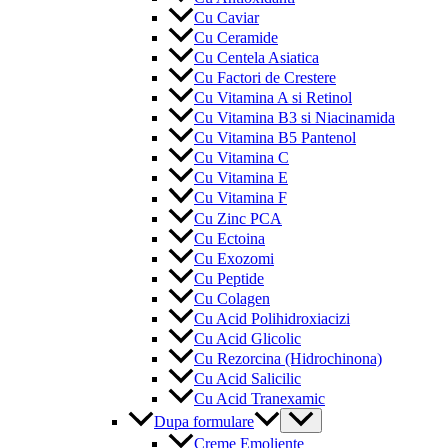
Cu Caviar
Cu Ceramide
Cu Centela Asiatica
Cu Factori de Crestere
Cu Vitamina A si Retinol
Cu Vitamina B3 si Niacinamida
Cu Vitamina B5 Pantenol
Cu Vitamina C
Cu Vitamina E
Cu Vitamina F
Cu Zinc PCA
Cu Ectoina
Cu Exozomi
Cu Peptide
Cu Colagen
Cu Acid Polihidroxiacizi
Cu Acid Glicolic
Cu Rezorcina (Hidrochinona)
Cu Acid Salicilic
Cu Acid Tranexamic
Menu
Dupa formulare
Toggle
Creme Emoliente