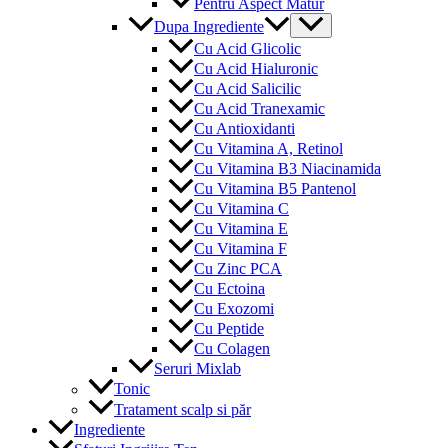
Pentru Aspect Matur
Menu
Dupa Ingrediente
Toggle
Cu Acid Glicolic
Cu Acid Hialuronic
Cu Acid Salicilic
Cu Acid Tranexamic
Cu Antioxidanti
Cu Vitamina A, Retinol
Cu Vitamina B3 Niacinamida
Cu Vitamina B5 Pantenol
Cu Vitamina C
Cu Vitamina E
Cu Vitamina F
Cu Zinc PCA
Cu Ectoina
Cu Exozomi
Cu Peptide
Cu Colagen
Seruri Mixlab
Tonic
Tratament scalp si păr
Ingrediente