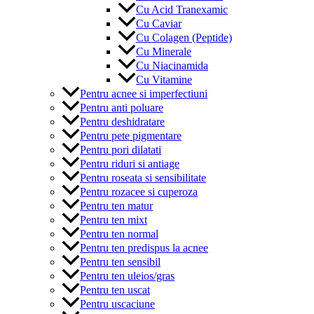
Cu Acid Tranexamic
Cu Caviar
Cu Colagen (Peptide)
Cu Minerale
Cu Niacinamida
Cu Vitamine
Pentru acnee si imperfectiuni
Pentru anti poluare
Pentru deshidratare
Pentru pete pigmentare
Pentru pori dilatati
Pentru riduri si antiage
Pentru roseata si sensibilitate
Pentru rozacee si cuperoza
Pentru ten matur
Pentru ten mixt
Pentru ten normal
Pentru ten predispus la acnee
Pentru ten sensibil
Pentru ten uleios/gras
Pentru ten uscat
Pentru uscaciune