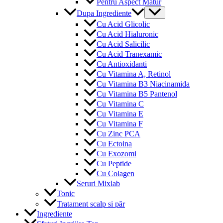
Pentru Aspect Matur
Menu
Dupa Ingrediente
Toggle
Cu Acid Glicolic
Cu Acid Hialuronic
Cu Acid Salicilic
Cu Acid Tranexamic
Cu Antioxidanti
Cu Vitamina A, Retinol
Cu Vitamina B3 Niacinamida
Cu Vitamina B5 Pantenol
Cu Vitamina C
Cu Vitamina E
Cu Vitamina F
Cu Zinc PCA
Cu Ectoina
Cu Exozomi
Cu Peptide
Cu Colagen
Seruri Mixlab
Tonic
Tratament scalp si păr
Ingrediente