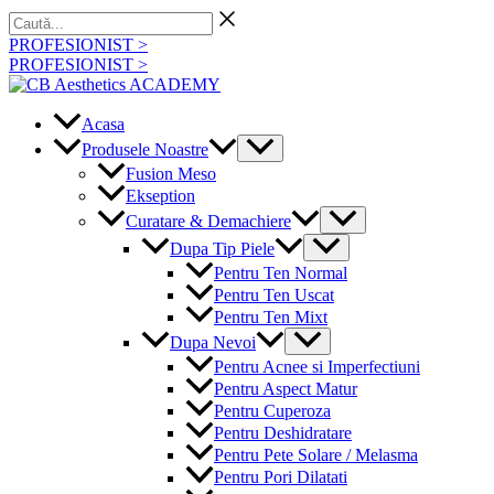
Skip
Caută...
to
PROFESIONIST >
content
PROFESIONIST >
Acasa
Menu
Produsele Noastre
Toggle
Fusion Meso
Ekseption
Menu
Curatare & Demachiere
Toggle
Menu
Dupa Tip Piele
Toggle
Pentru Ten Normal
Pentru Ten Uscat
Pentru Ten Mixt
Menu
Dupa Nevoi
Toggle
Pentru Acnee si Imperfectiuni
Pentru Aspect Matur
Pentru Cuperoza
Pentru Deshidratare
Pentru Pete Solare / Melasma
Pentru Pori Dilatati