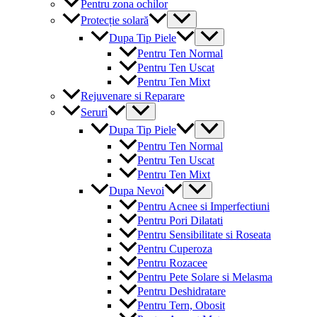
Pentru zona ochilor
Menu
Protecție solară
Toggle
Menu
Dupa Tip Piele
Toggle
Pentru Ten Normal
Pentru Ten Uscat
Pentru Ten Mixt
Rejuvenare si Reparare
Menu
Seruri
Toggle
Menu
Dupa Tip Piele
Toggle
Pentru Ten Normal
Pentru Ten Uscat
Pentru Ten Mixt
Menu
Dupa Nevoi
Toggle
Pentru Acnee si Imperfectiuni
Pentru Pori Dilatati
Pentru Sensibilitate si Roseata
Pentru Cuperoza
Pentru Rozacee
Pentru Pete Solare si Melasma
Pentru Deshidratare
Pentru Tern, Obosit