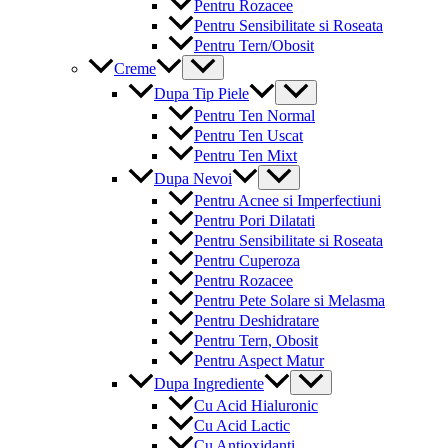
Pentru Rozacee
Pentru Sensibilitate si Roseata
Pentru Tern/Obosit
Menu
Creme
Toggle
Menu
Dupa Tip Piele
Toggle
Pentru Ten Normal
Pentru Ten Uscat
Pentru Ten Mixt
Menu
Dupa Nevoi
Toggle
Pentru Acnee si Imperfectiuni
Pentru Pori Dilatati
Pentru Sensibilitate si Roseata
Pentru Cuperoza
Pentru Rozacee
Pentru Pete Solare si Melasma
Pentru Deshidratare
Pentru Tern, Obosit
Pentru Aspect Matur
Menu
Dupa Ingrediente
Toggle
Cu Acid Hialuronic
Cu Acid Lactic
Cu Antioxidanti