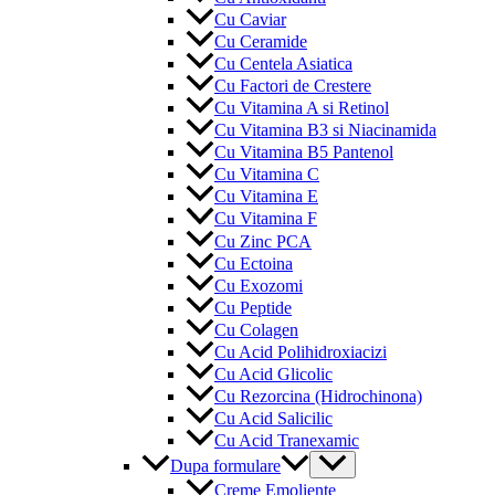
Cu Caviar
Cu Ceramide
Cu Centela Asiatica
Cu Factori de Crestere
Cu Vitamina A si Retinol
Cu Vitamina B3 si Niacinamida
Cu Vitamina B5 Pantenol
Cu Vitamina C
Cu Vitamina E
Cu Vitamina F
Cu Zinc PCA
Cu Ectoina
Cu Exozomi
Cu Peptide
Cu Colagen
Cu Acid Polihidroxiacizi
Cu Acid Glicolic
Cu Rezorcina (Hidrochinona)
Cu Acid Salicilic
Cu Acid Tranexamic
Menu
Dupa formulare
Toggle
Creme Emoliente