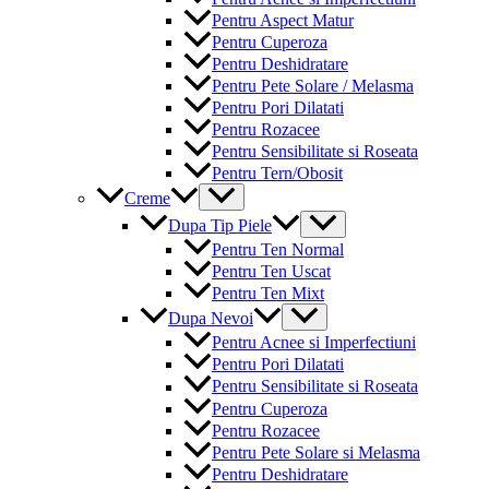
Pentru Aspect Matur
Pentru Cuperoza
Pentru Deshidratare
Pentru Pete Solare / Melasma
Pentru Pori Dilatati
Pentru Rozacee
Pentru Sensibilitate si Roseata
Pentru Tern/Obosit
Menu
Creme
Toggle
Menu
Dupa Tip Piele
Toggle
Pentru Ten Normal
Pentru Ten Uscat
Pentru Ten Mixt
Menu
Dupa Nevoi
Toggle
Pentru Acnee si Imperfectiuni
Pentru Pori Dilatati
Pentru Sensibilitate si Roseata
Pentru Cuperoza
Pentru Rozacee
Pentru Pete Solare si Melasma
Pentru Deshidratare