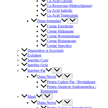
Cu Acid Glicolic
Cu Rezorcina (Hidrochinona)
Cu Acid Salicilic
Cu Acid Tranexamic
Menu
Dupa formulare
Toggle
Creme Emoliente
Creme Hidratante
Creme Regeneratoare
Creme Reparatoare
Creme Specifice
Dispozitive si Accesorii
Exfoliere
Ingrijire Corp
Ingrijire Ochi
Menu
Ingrijire Par
Toggle
Menu
Dupa Nevoi
Toggle
Pentru Cadere Par / Revitalizare
Pentru Alopecie Androgenetica /
Regenerare
Menu
Masti
Toggle
Menu
Dupa Nevoi
Toggle
Pentru Acnee si Imperfectiuni