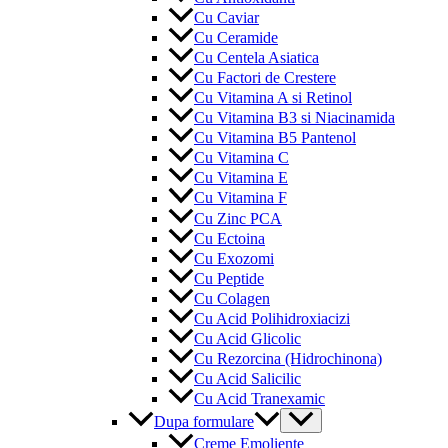
Cu Caviar
Cu Ceramide
Cu Centela Asiatica
Cu Factori de Crestere
Cu Vitamina A si Retinol
Cu Vitamina B3 si Niacinamida
Cu Vitamina B5 Pantenol
Cu Vitamina C
Cu Vitamina E
Cu Vitamina F
Cu Zinc PCA
Cu Ectoina
Cu Exozomi
Cu Peptide
Cu Colagen
Cu Acid Polihidroxiacizi
Cu Acid Glicolic
Cu Rezorcina (Hidrochinona)
Cu Acid Salicilic
Cu Acid Tranexamic
Menu
Dupa formulare
Toggle
Creme Emoliente