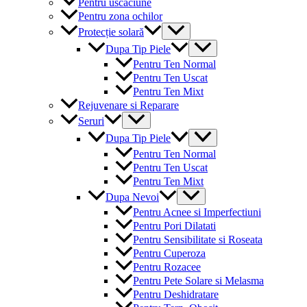
Pentru uscaciune
Pentru zona ochilor
Menu
Protecție solară
Toggle
Menu
Dupa Tip Piele
Toggle
Pentru Ten Normal
Pentru Ten Uscat
Pentru Ten Mixt
Rejuvenare si Reparare
Menu
Seruri
Toggle
Menu
Dupa Tip Piele
Toggle
Pentru Ten Normal
Pentru Ten Uscat
Pentru Ten Mixt
Menu
Dupa Nevoi
Toggle
Pentru Acnee si Imperfectiuni
Pentru Pori Dilatati
Pentru Sensibilitate si Roseata
Pentru Cuperoza
Pentru Rozacee
Pentru Pete Solare si Melasma
Pentru Deshidratare