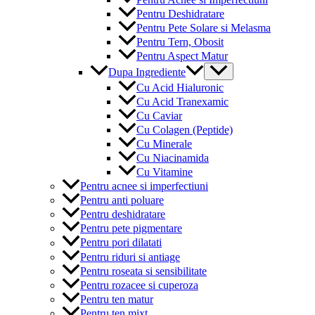
Pentru Deshidratare
Pentru Pete Solare si Melasma
Pentru Tern, Obosit
Pentru Aspect Matur
Menu
Dupa Ingrediente
Toggle
Cu Acid Hialuronic
Cu Acid Tranexamic
Cu Caviar
Cu Colagen (Peptide)
Cu Minerale
Cu Niacinamida
Cu Vitamine
Pentru acnee si imperfectiuni
Pentru anti poluare
Pentru deshidratare
Pentru pete pigmentare
Pentru pori dilatati
Pentru riduri si antiage
Pentru roseata si sensibilitate
Pentru rozacee si cuperoza
Pentru ten matur
Pentru ten mixt