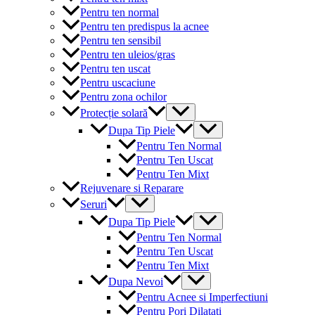
Pentru ten normal
Pentru ten predispus la acnee
Pentru ten sensibil
Pentru ten uleios/gras
Pentru ten uscat
Pentru uscaciune
Pentru zona ochilor
Menu
Protecție solară
Toggle
Menu
Dupa Tip Piele
Toggle
Pentru Ten Normal
Pentru Ten Uscat
Pentru Ten Mixt
Rejuvenare si Reparare
Menu
Seruri
Toggle
Menu
Dupa Tip Piele
Toggle
Pentru Ten Normal
Pentru Ten Uscat
Pentru Ten Mixt
Menu
Dupa Nevoi
Toggle
Pentru Acnee si Imperfectiuni
Pentru Pori Dilatati