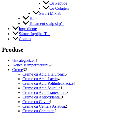
Cu Peptide
Cu Colagen
Seruri Mixlab
Tonic
Tratament scalp si păr
Ingrediente
Sfaturi Ingrijire Ten
Contact
Produse
1
Uncategorized
1
produs
24
Acnee si imperfectiuni
24
32
de
Creme
32
de
produse
6
Creme cu Acid Hialuronic
6
produse
4
produse
Creme cu Acid Lactic
4
produse
4
Creme cu Acid Polihidroxiacizi
4
1
produse
Creme cu Acid Salicilic
1
produs
3
Creme cu Acid Tranexamic
3
10
produse
Creme cu Antioxidanti
10
1
produse
Creme cu Caviar
1
produs
2
Creme cu Centela Asiatica
2
2
produse
Creme cu Ceramide
2