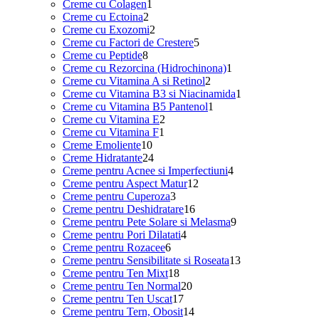
1
produse
Creme cu Colagen
1
2
produs
Creme cu Ectoina
2
produse
2
Creme cu Exozomi
2
produse
5
Creme cu Factori de Crestere
5
8
produse
Creme cu Peptide
8
produse
1
Creme cu Rezorcina (Hidrochinona)
1
2
produs
Creme cu Vitamina A si Retinol
2
produse
1
Creme cu Vitamina B3 si Niacinamida
1
1
produs
Creme cu Vitamina B5 Pantenol
1
2
produs
Creme cu Vitamina E
2
1
produse
Creme cu Vitamina F
1
10
produs
Creme Emoliente
10
produse
24
Creme Hidratante
24
de
4
Creme pentru Acnee si Imperfectiuni
4
produse
12
produse
Creme pentru Aspect Matur
12
3
produse
Creme pentru Cuperoza
3
produse
16
Creme pentru Deshidratare
16
produse
9
Creme pentru Pete Solare si Melasma
9
4
produse
Creme pentru Pori Dilatati
4
6
produse
Creme pentru Rozacee
6
produse
13
Creme pentru Sensibilitate si Roseata
13
18
produse
Creme pentru Ten Mixt
18
produse
20
Creme pentru Ten Normal
20
17
de
Creme pentru Ten Uscat
17
produse
produse
14
Creme pentru Tern, Obosit
14