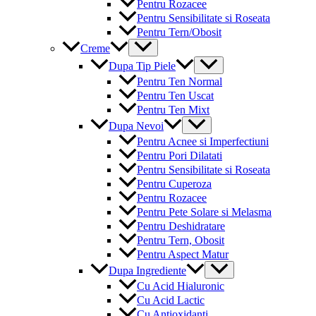
Pentru Rozacee
Pentru Sensibilitate si Roseata
Pentru Tern/Obosit
Menu
Creme
Toggle
Menu
Dupa Tip Piele
Toggle
Pentru Ten Normal
Pentru Ten Uscat
Pentru Ten Mixt
Menu
Dupa Nevoi
Toggle
Pentru Acnee si Imperfectiuni
Pentru Pori Dilatati
Pentru Sensibilitate si Roseata
Pentru Cuperoza
Pentru Rozacee
Pentru Pete Solare si Melasma
Pentru Deshidratare
Pentru Tern, Obosit
Pentru Aspect Matur
Menu
Dupa Ingrediente
Toggle
Cu Acid Hialuronic
Cu Acid Lactic
Cu Antioxidanti