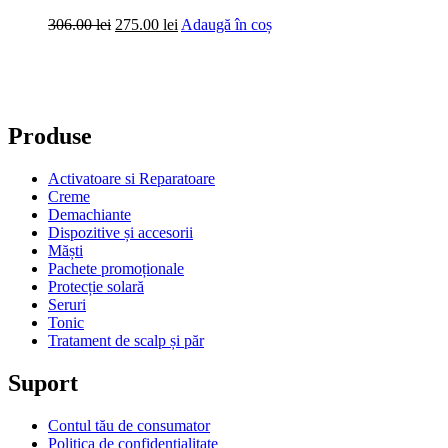
Prețul
Prețul
306.00
lei
275.00
lei
Adaugă în coș
inițial
curent
a
este:
fost:
275.00 lei.
306.00 lei.
Produse
Activatoare si Reparatoare
Creme
Demachiante
Dispozitive și accesorii
Măști
Pachete promoționale
Protecție solară
Seruri
Tonic
Tratament de scalp și păr
Suport
Contul tău de consumator
Politica de confidențialitate