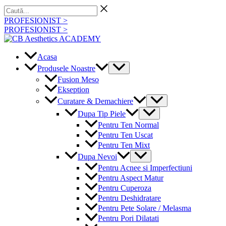
Skip
Caută...
to
PROFESIONIST >
content
PROFESIONIST >
Acasa
Menu
Produsele Noastre
Toggle
Fusion Meso
Ekseption
Menu
Curatare & Demachiere
Toggle
Menu
Dupa Tip Piele
Toggle
Pentru Ten Normal
Pentru Ten Uscat
Pentru Ten Mixt
Menu
Dupa Nevoi
Toggle
Pentru Acnee si Imperfectiuni
Pentru Aspect Matur
Pentru Cuperoza
Pentru Deshidratare
Pentru Pete Solare / Melasma
Pentru Pori Dilatati