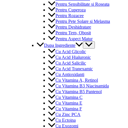
Pentru Sensibilitate si Roseata
Pentru Cuperoza
Pentru Rozacee
Pentru Pete Solare si Melasma
Pentru Deshidratare
Pentru Tern, Obosit
Pentru Aspect Matur
Menu
Dupa Ingrediente
Toggle
Cu Acid Glicolic
Cu Acid Hialuronic
Cu Acid Salicilic
Cu Acid Tranexamic
Cu Antioxidanti
Cu Vitamina A, Retinol
Cu Vitamina B3 Niacinamida
Cu Vitamina B5 Pantenol
Cu Vitamina C
Cu Vitamina E
Cu Vitamina F
Cu Zinc PCA
Cu Ectoina
Cu Exozomi