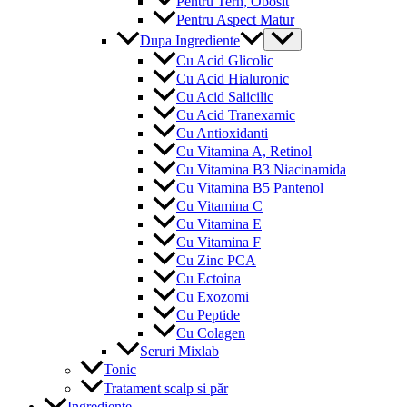
Pentru Tern, Obosit
Pentru Aspect Matur
Menu
Dupa Ingrediente
Toggle
Cu Acid Glicolic
Cu Acid Hialuronic
Cu Acid Salicilic
Cu Acid Tranexamic
Cu Antioxidanti
Cu Vitamina A, Retinol
Cu Vitamina B3 Niacinamida
Cu Vitamina B5 Pantenol
Cu Vitamina C
Cu Vitamina E
Cu Vitamina F
Cu Zinc PCA
Cu Ectoina
Cu Exozomi
Cu Peptide
Cu Colagen
Seruri Mixlab
Tonic
Tratament scalp si păr
Ingrediente