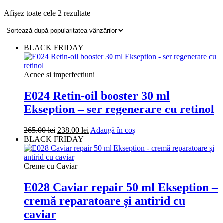
Sortat
Afișez toate cele 2 rezultate
după
popularitate
BLACK FRIDAY
Acnee si imperfectiuni
E024 Retin-oil booster 30 ml
Ekseption – ser regenerare cu retinol
Prețul
Prețul
265.00
lei
238.00
lei
Adaugă în coș
inițial
curent
BLACK FRIDAY
a
este:
fost:
238.00 lei.
265.00 lei.
Creme cu Caviar
E028 Caviar repair 50 ml Ekseption –
cremă reparatoare și antirid cu
caviar