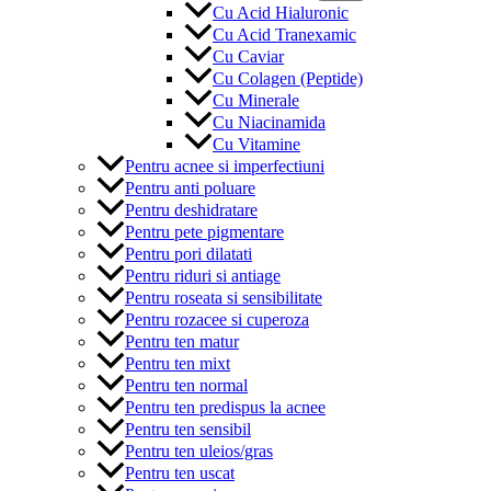
Cu Acid Hialuronic
Cu Acid Tranexamic
Cu Caviar
Cu Colagen (Peptide)
Cu Minerale
Cu Niacinamida
Cu Vitamine
Pentru acnee si imperfectiuni
Pentru anti poluare
Pentru deshidratare
Pentru pete pigmentare
Pentru pori dilatati
Pentru riduri si antiage
Pentru roseata si sensibilitate
Pentru rozacee si cuperoza
Pentru ten matur
Pentru ten mixt
Pentru ten normal
Pentru ten predispus la acnee
Pentru ten sensibil
Pentru ten uleios/gras
Pentru ten uscat