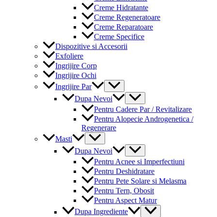
Creme Hidratante
Creme Regeneratoare
Creme Reparatoare
Creme Specifice
Dispozitive si Accesorii
Exfoliere
Ingrijire Corp
Ingrijire Ochi
Menu
Ingrijire Par
Toggle
Menu
Dupa Nevoi
Toggle
Pentru Cadere Par / Revitalizare
Pentru Alopecie Androgenetica /
Regenerare
Menu
Masti
Toggle
Menu
Dupa Nevoi
Toggle
Pentru Acnee si Imperfectiuni
Pentru Deshidratare
Pentru Pete Solare si Melasma
Pentru Tern, Obosit
Pentru Aspect Matur
Menu
Dupa Ingrediente
Toggle