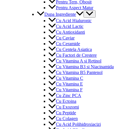
Pentru Tern, Obosit
Pentru Aspect Matur
Menu
Dupa Ingrediente
Toggle
Cu Acid Hialuronic
Cu Acid Lactic
Cu Antioxidanti
Cu Caviar
Cu Ceramide
Cu Centela Asiatica
Cu Factori de Crestere
Cu Vitamina A si Retinol
Cu Vitamina B3 si Niacinamida
Cu Vitamina B5 Pantenol
Cu Vitamina C
Cu Vitamina E
Cu Vitamina F
Cu Zinc PCA
Cu Ectoina
Cu Exozomi
Cu Peptide
Cu Colagen
Cu Acid Polihidroxiacizi