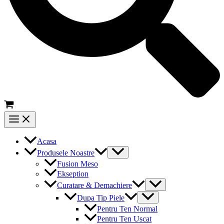
Main
Menu
Acasa
Menu
Produsele Noastre
Toggle
Fusion Meso
Ekseption
Menu
Curatare & Demachiere
Toggle
Menu
Dupa Tip Piele
Toggle
Pentru Ten Normal
Pentru Ten Uscat