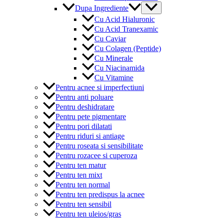
Menu
Dupa Ingrediente
Toggle
Cu Acid Hialuronic
Cu Acid Tranexamic
Cu Caviar
Cu Colagen (Peptide)
Cu Minerale
Cu Niacinamida
Cu Vitamine
Pentru acnee si imperfectiuni
Pentru anti poluare
Pentru deshidratare
Pentru pete pigmentare
Pentru pori dilatati
Pentru riduri si antiage
Pentru roseata si sensibilitate
Pentru rozacee si cuperoza
Pentru ten matur
Pentru ten mixt
Pentru ten normal
Pentru ten predispus la acnee
Pentru ten sensibil
Pentru ten uleios/gras