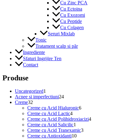
Cu Zinc PCA
Cu Ectoina
Cu Exozomi
Cu Peptide
Cu Colagen
Seruri Mixlab
Tonic
Tratament scalp si păr
Ingrediente
Sfaturi Ingrijire Ten
Contact
Produse
1
Uncategorized
1
produs
24
Acnee si imperfectiuni
24
32
de
Creme
32
de
produse
6
Creme cu Acid Hialuronic
6
produse
4
produse
Creme cu Acid Lactic
4
produse
4
Creme cu Acid Polihidroxiacizi
4
1
produse
Creme cu Acid Salicilic
1
produs
3
Creme cu Acid Tranexamic
3
10
produse
Creme cu Antioxidanti
10