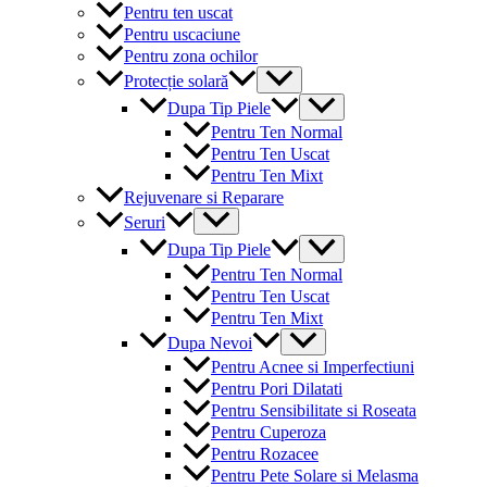
Pentru ten uscat
Pentru uscaciune
Pentru zona ochilor
Menu
Protecție solară
Toggle
Menu
Dupa Tip Piele
Toggle
Pentru Ten Normal
Pentru Ten Uscat
Pentru Ten Mixt
Rejuvenare si Reparare
Menu
Seruri
Toggle
Menu
Dupa Tip Piele
Toggle
Pentru Ten Normal
Pentru Ten Uscat
Pentru Ten Mixt
Menu
Dupa Nevoi
Toggle
Pentru Acnee si Imperfectiuni
Pentru Pori Dilatati
Pentru Sensibilitate si Roseata
Pentru Cuperoza
Pentru Rozacee
Pentru Pete Solare si Melasma