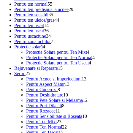
produse
produse
55
Pentru ten normal
55
de
29
Pentru ten predispus la acnee
29
produse
35
de
Pentru ten sensibil
35
de
44
produse
Pentru ten uleios/gras
44
14
produse
de
Pentru ten uscat
14
produse
36
produse
Pentru ten uscat
36
de
34
Pentru uscaciune
34
produse
de
7
Pentru zona ochilor
7
4
produse
produse
Protecție solară
4
produse
4
Protectie Solara pentru Ten Mixt
4
produse
4
Protectie Solara pentru Ten Normal
4
4
produse
Protectie Solara pentru Ten Uscat
4
15
produse
Rejuvenare si Reparare
15
25
produse
Seruri
25
de
13
Pentru Acnee si Imperfectiuni
13
produse
13
produse
Pentru Aspect Matur
13
8
produse
Pentru Cuperoza
8
produse
10
Pentru Deshidratare
10
produse
12
Pentru Pete Solare si Melasma
12
8
produse
Pentru Pori Dilatati
8
11
produse
Pentru Rozacee
11
produse
10
Pentru Sensibilitate si Roseata
10
23
produse
Pentru Ten Mixt
23
de
22
Pentru Ten Normal
22
produse
15
de
Pentru Ten Uscat
15