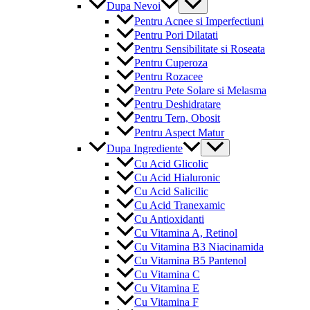
Menu
Dupa Nevoi
Toggle
Pentru Acnee si Imperfectiuni
Pentru Pori Dilatati
Pentru Sensibilitate si Roseata
Pentru Cuperoza
Pentru Rozacee
Pentru Pete Solare si Melasma
Pentru Deshidratare
Pentru Tern, Obosit
Pentru Aspect Matur
Menu
Dupa Ingrediente
Toggle
Cu Acid Glicolic
Cu Acid Hialuronic
Cu Acid Salicilic
Cu Acid Tranexamic
Cu Antioxidanti
Cu Vitamina A, Retinol
Cu Vitamina B3 Niacinamida
Cu Vitamina B5 Pantenol
Cu Vitamina C
Cu Vitamina E
Cu Vitamina F