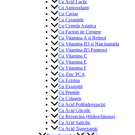
Cu Acid Lactic
Cu Antioxidanti
Cu Caviar
Cu Ceramide
Cu Centela Asiatica
Cu Factori de Crestere
Cu Vitamina A si Retinol
Cu Vitamina B3 si Niacinamida
Cu Vitamina B5 Pantenol
Cu Vitamina C
Cu Vitamina E
Cu Vitamina F
Cu Zinc PCA
Cu Ectoina
Cu Exozomi
Cu Peptide
Cu Colagen
Cu Acid Polihidroxiacizi
Cu Acid Glicolic
Cu Rezorcina (Hidrochinona)
Cu Acid Salicilic
Cu Acid Tranexamic
Menu