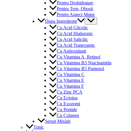
Pentru Deshidratare
Pentru Tern, Obosit
Pentru Aspect Matur
Menu
Dupa Ingrediente
Toggle
Cu Acid Glicolic
Cu Acid Hialuronic
Cu Acid Salicilic
Cu Acid Tranexamic
Cu Antioxidanti
Cu Vitamina A, Retinol
Cu Vitamina B3 Niacinamida
Cu Vitamina B5 Pantenol
Cu Vitamina C
Cu Vitamina E
Cu Vitamina F
Cu Zinc PCA
Cu Ectoina
Cu Exozomi
Cu Peptide
Cu Colagen
Seruri Mixlab
Tonic