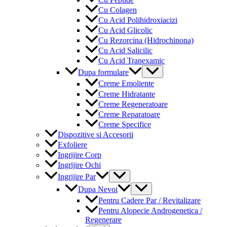
Cu Colagen
Cu Acid Polihidroxiacizi
Cu Acid Glicolic
Cu Rezorcina (Hidrochinona)
Cu Acid Salicilic
Cu Acid Tranexamic
Menu
Dupa formulare
Toggle
Creme Emoliente
Creme Hidratante
Creme Regeneratoare
Creme Reparatoare
Creme Specifice
Dispozitive si Accesorii
Exfoliere
Ingrijire Corp
Ingrijire Ochi
Menu
Ingrijire Par
Toggle
Menu
Dupa Nevoi
Toggle
Pentru Cadere Par / Revitalizare
Pentru Alopecie Androgenetica /
Regenerare