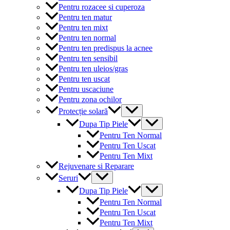
Pentru rozacee si cuperoza
Pentru ten matur
Pentru ten mixt
Pentru ten normal
Pentru ten predispus la acnee
Pentru ten sensibil
Pentru ten uleios/gras
Pentru ten uscat
Pentru uscaciune
Pentru zona ochilor
Menu
Protecție solară
Toggle
Menu
Dupa Tip Piele
Toggle
Pentru Ten Normal
Pentru Ten Uscat
Pentru Ten Mixt
Rejuvenare si Reparare
Menu
Seruri
Toggle
Menu
Dupa Tip Piele
Toggle
Pentru Ten Normal
Pentru Ten Uscat
Pentru Ten Mixt