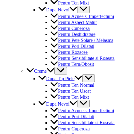
Pentru Ten Mixt
Menu
Dupa Nevoi
Toggle
Pentru Acnee si Imperfectiuni
Pentru Aspect Matur
Pentru Cuperoza
Pentru Deshidratare
Pentru Pete Solare / Melasma
Pentru Pori Dilatati
Pentru Rozacee
Pentru Sensibilitate si Roseata
Pentru Tern/Obosit
Menu
Creme
Toggle
Menu
Dupa Tip Piele
Toggle
Pentru Ten Normal
Pentru Ten Uscat
Pentru Ten Mixt
Menu
Dupa Nevoi
Toggle
Pentru Acnee si Imperfectiuni
Pentru Pori Dilatati
Pentru Sensibilitate si Roseata
Pentru Cuperoza