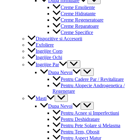
Dupa formulare
Toggle
Creme Emoliente
Creme Hidratante
Creme Regeneratoare
Creme Reparatoare
Creme Specifice
Dispozitive si Accesorii
Exfoliere
Ingrijire Corp
Ingrijire Ochi
Menu
Ingrijire Par
Toggle
Menu
Dupa Nevoi
Toggle
Pentru Cadere Par / Revitalizare
Pentru Alopecie Androgenetica /
Regenerare
Menu
Masti
Toggle
Menu
Dupa Nevoi
Toggle
Pentru Acnee si Imperfectiuni
Pentru Deshidratare
Pentru Pete Solare si Melasma
Pentru Tern, Obosit
Pentru Aspect Matur