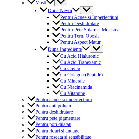
Menu
Masti
Toggle
Menu
Dupa Nevoi
Toggle
Pentru Acnee si Imperfectiuni
Pentru Deshidratare
Pentru Pete Solare si Melasma
Pentru Tern, Obosit
Pentru Aspect Matur
Menu
Dupa Ingrediente
Toggle
Cu Acid Hialuronic
Cu Acid Tranexamic
Cu Caviar
Cu Colagen (Peptide)
Cu Minerale
Cu Niacinamida
Cu Vitamine
Pentru acnee si imperfectiuni
Pentru anti poluare
Pentru deshidratare
Pentru pete pigmentare
Pentru pori dilatati
Pentru riduri si antiage
Pentru roseata si sensibilitate