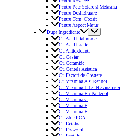
Pentru Rozacee
Pentru Pete Solare si Melasma
Pentru Deshidratare
Pentru Tern, Obosit
Pentru Aspect Matur
Menu
Dupa Ingrediente
Toggle
Cu Acid Hialuronic
Cu Acid Lactic
Cu Antioxidanti
Cu Caviar
Cu Ceramide
Cu Centela Asiatica
Cu Factori de Crestere
Cu Vitamina A si Retinol
Cu Vitamina B3 si Niacinamida
Cu Vitamina B5 Pantenol
Cu Vitamina C
Cu Vitamina E
Cu Vitamina F
Cu Zinc PCA
Cu Ectoina
Cu Exozomi
Cu Peptide