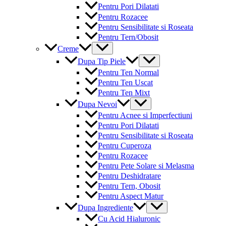
Pentru Pori Dilatati
Pentru Rozacee
Pentru Sensibilitate si Roseata
Pentru Tern/Obosit
Menu
Creme
Toggle
Menu
Dupa Tip Piele
Toggle
Pentru Ten Normal
Pentru Ten Uscat
Pentru Ten Mixt
Menu
Dupa Nevoi
Toggle
Pentru Acnee si Imperfectiuni
Pentru Pori Dilatati
Pentru Sensibilitate si Roseata
Pentru Cuperoza
Pentru Rozacee
Pentru Pete Solare si Melasma
Pentru Deshidratare
Pentru Tern, Obosit
Pentru Aspect Matur
Menu
Dupa Ingrediente
Toggle
Cu Acid Hialuronic