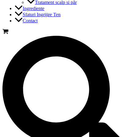
Tratament scalp si păr
Ingrediente
Sfaturi Ingrijire Ten
Contact