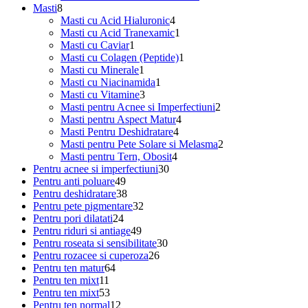
8
produse
Masti
8
produse
4
Masti cu Acid Hialuronic
4
produse
1
Masti cu Acid Tranexamic
1
1
produs
Masti cu Caviar
1
produs
1
Masti cu Colagen (Peptide)
1
1
produs
Masti cu Minerale
1
produs
1
Masti cu Niacinamida
1
3
produs
Masti cu Vitamine
3
produse
2
Masti pentru Acnee si Imperfectiuni
2
4
produse
Masti pentru Aspect Matur
4
4
produse
Masti Pentru Deshidratare
4
produse
2
Masti pentru Pete Solare si Melasma
2
4
produse
Masti pentru Tern, Obosit
4
30
produse
Pentru acnee si imperfectiuni
30
49
de
Pentru anti poluare
49
de
38
produse
Pentru deshidratare
38
produse
de
32
Pentru pete pigmentare
32
24
produse
de
Pentru pori dilatati
24
de
49
produse
Pentru riduri si antiage
49
produse
de
30
Pentru roseata si sensibilitate
30
produse
26
de
Pentru rozacee si cuperoza
26
64
de
produse
Pentru ten matur
64
11
de
produse
Pentru ten mixt
11
produse
53
produse
Pentru ten mixt
53
de
12
Pentru ten normal
12