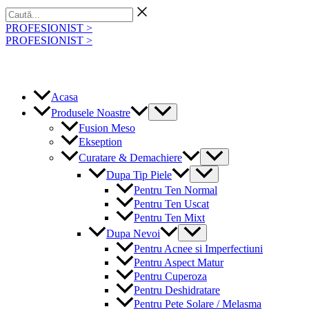
Skip
Caută...
to
PROFESIONIST >
content
PROFESIONIST >
Acasa
Menu
Produsele Noastre
Toggle
Fusion Meso
Ekseption
Menu
Curatare & Demachiere
Toggle
Menu
Dupa Tip Piele
Toggle
Pentru Ten Normal
Pentru Ten Uscat
Pentru Ten Mixt
Menu
Dupa Nevoi
Toggle
Pentru Acnee si Imperfectiuni
Pentru Aspect Matur
Pentru Cuperoza
Pentru Deshidratare
Pentru Pete Solare / Melasma