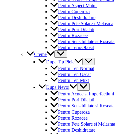
Pentru Aspect Matur
Pentru Cuperoza
Pentru Deshidratare
Pentru Pete Solare / Melasma
Pentru Pori Dilatati
Pentru Rozacee
Pentru Sensibilitate si Roseata
Pentru Tern/Obosit
Menu
Creme
Toggle
Menu
Dupa Tip Piele
Toggle
Pentru Ten Normal
Pentru Ten Uscat
Pentru Ten Mixt
Menu
Dupa Nevoi
Toggle
Pentru Acnee si Imperfectiuni
Pentru Pori Dilatati
Pentru Sensibilitate si Roseata
Pentru Cuperoza
Pentru Rozacee
Pentru Pete Solare si Melasma
Pentru Deshidratare