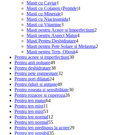
1
produs
Masti cu Caviar
1
produs
1
Masti cu Colagen (Peptide)
1
1
produs
Masti cu Minerale
1
produs
1
Masti cu Niacinamida
1
3
produs
Masti cu Vitamine
3
produse
2
Masti pentru Acnee si Imperfectiuni
2
4
produse
Masti pentru Aspect Matur
4
4
produse
Masti Pentru Deshidratare
4
produse
2
Masti pentru Pete Solare si Melasma
2
4
produse
Masti pentru Tern, Obosit
4
30
produse
Pentru acnee si imperfectiuni
30
49
de
Pentru anti poluare
49
de
38
produse
Pentru deshidratare
38
produse
de
32
Pentru pete pigmentare
32
24
produse
de
Pentru pori dilatati
24
de
49
produse
Pentru riduri si antiage
49
produse
de
30
Pentru roseata si sensibilitate
30
produse
26
de
Pentru rozacee si cuperoza
26
64
de
produse
Pentru ten matur
64
11
de
produse
Pentru ten mixt
11
produse
53
produse
Pentru ten mixt
53
de
12
Pentru ten normal
12
produse
produse
55
Pentru ten normal
55
de
29
Pentru ten predispus la acnee
29
produse
35
de
Pentru ten sensibil
35