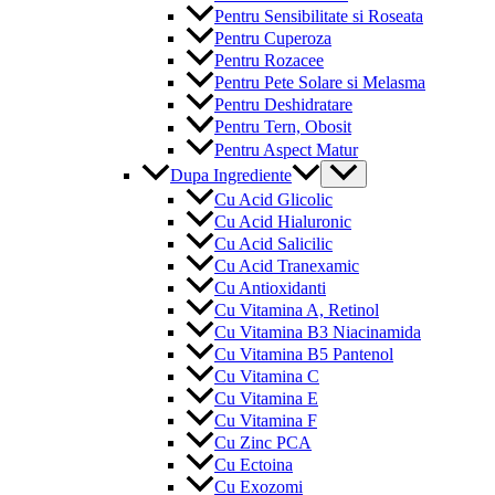
Pentru Sensibilitate si Roseata
Pentru Cuperoza
Pentru Rozacee
Pentru Pete Solare si Melasma
Pentru Deshidratare
Pentru Tern, Obosit
Pentru Aspect Matur
Menu
Dupa Ingrediente
Toggle
Cu Acid Glicolic
Cu Acid Hialuronic
Cu Acid Salicilic
Cu Acid Tranexamic
Cu Antioxidanti
Cu Vitamina A, Retinol
Cu Vitamina B3 Niacinamida
Cu Vitamina B5 Pantenol
Cu Vitamina C
Cu Vitamina E
Cu Vitamina F
Cu Zinc PCA
Cu Ectoina
Cu Exozomi