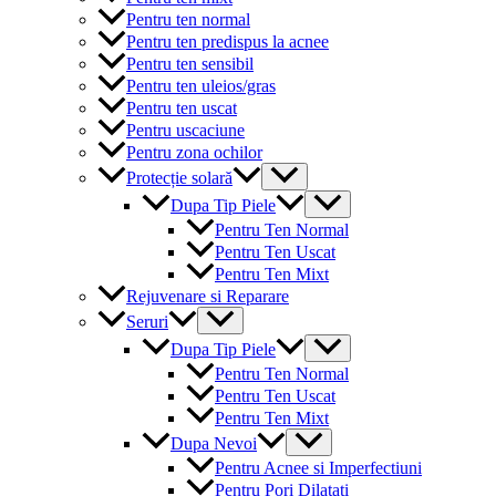
Pentru ten normal
Pentru ten predispus la acnee
Pentru ten sensibil
Pentru ten uleios/gras
Pentru ten uscat
Pentru uscaciune
Pentru zona ochilor
Menu
Protecție solară
Toggle
Menu
Dupa Tip Piele
Toggle
Pentru Ten Normal
Pentru Ten Uscat
Pentru Ten Mixt
Rejuvenare si Reparare
Menu
Seruri
Toggle
Menu
Dupa Tip Piele
Toggle
Pentru Ten Normal
Pentru Ten Uscat
Pentru Ten Mixt
Menu
Dupa Nevoi
Toggle
Pentru Acnee si Imperfectiuni
Pentru Pori Dilatati