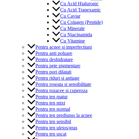
Cu Acid Hialuronic
Cu Acid Tranexamic
Cu Caviar
Cu Colagen (Peptide)
Cu Minerale
Cu Niacinamida
Cu Vitamine
Pentru acnee si imperfectiuni
Pentru anti poluare
Pentru deshidratare
Pentru pete pigmentare
Pentru pori dilatati
Pentru riduri si antiage
Pentru roseata si sensibilitate
Pentru rozacee si cuperoza
Pentru ten matur
Pentru ten mixt
Pentru ten normal
Pentru ten predispus la acnee
Pentru ten sensibil
Pentru ten uleios/gras
Pentru ten uscat