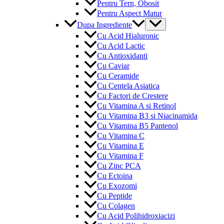
Pentru Tern, Obosit
Pentru Aspect Matur
Menu
Dupa Ingrediente
Toggle
Cu Acid Hialuronic
Cu Acid Lactic
Cu Antioxidanti
Cu Caviar
Cu Ceramide
Cu Centela Asiatica
Cu Factori de Crestere
Cu Vitamina A si Retinol
Cu Vitamina B3 si Niacinamida
Cu Vitamina B5 Pantenol
Cu Vitamina C
Cu Vitamina E
Cu Vitamina F
Cu Zinc PCA
Cu Ectoina
Cu Exozomi
Cu Peptide
Cu Colagen
Cu Acid Polihidroxiacizi