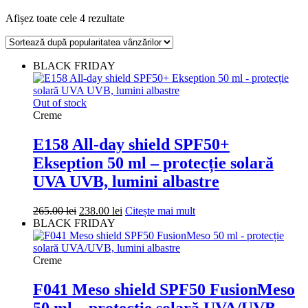
Sortat
Afișez toate cele 4 rezultate
după
popularitate
BLACK FRIDAY
Out of stock
Creme
E158 All-day shield SPF50+
Ekseption 50 ml – protecție solară
UVA UVB, lumini albastre
Prețul
Prețul
265.00
lei
238.00
lei
Citește mai mult
inițial
curent
BLACK FRIDAY
a
este:
fost:
238.00 lei.
265.00 lei.
Creme
F041 Meso shield SPF50 FusionMeso
50 ml – protecție solară UVA/UVB,