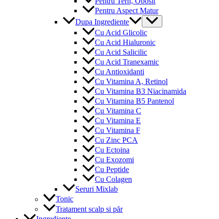
Pentru Tern, Obosit
Pentru Aspect Matur
Menu
Dupa Ingrediente
Toggle
Cu Acid Glicolic
Cu Acid Hialuronic
Cu Acid Salicilic
Cu Acid Tranexamic
Cu Antioxidanti
Cu Vitamina A, Retinol
Cu Vitamina B3 Niacinamida
Cu Vitamina B5 Pantenol
Cu Vitamina C
Cu Vitamina E
Cu Vitamina F
Cu Zinc PCA
Cu Ectoina
Cu Exozomi
Cu Peptide
Cu Colagen
Seruri Mixlab
Tonic
Tratament scalp si păr
Ingrediente