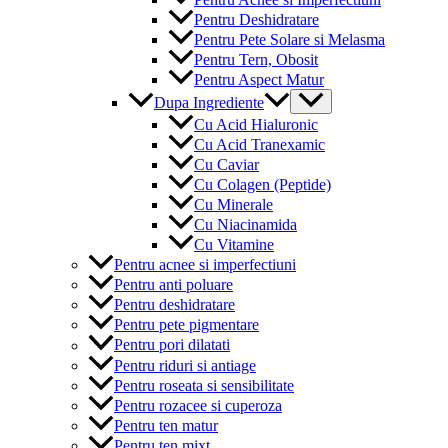
Pentru Deshidratare
Pentru Pete Solare si Melasma
Pentru Tern, Obosit
Pentru Aspect Matur
Menu
Dupa Ingrediente
Toggle
Cu Acid Hialuronic
Cu Acid Tranexamic
Cu Caviar
Cu Colagen (Peptide)
Cu Minerale
Cu Niacinamida
Cu Vitamine
Pentru acnee si imperfectiuni
Pentru anti poluare
Pentru deshidratare
Pentru pete pigmentare
Pentru pori dilatati
Pentru riduri si antiage
Pentru roseata si sensibilitate
Pentru rozacee si cuperoza
Pentru ten matur
Pentru ten mixt