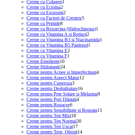
1
produse
Creme cu Colagen
1
2
produs
Creme cu Ectoina
2
produse
2
Creme cu Exozomi
2
produse
5
Creme cu Factori de Crestere
5
8
produse
Creme cu Peptide
8
produse
1
Creme cu Rezorcina (Hidrochinona)
1
2
produs
Creme cu Vitamina A si Retinol
2
produse
1
Creme cu Vitamina B3 si Niacinamida
1
1
produs
Creme cu Vitamina B5 Pantenol
1
2
produs
Creme cu Vitamina E
2
1
produse
Creme cu Vitamina F
1
10
produs
Creme Emoliente
10
produse
24
Creme Hidratante
24
de
4
Creme pentru Acnee si Imperfectiuni
4
produse
12
produse
Creme pentru Aspect Matur
12
3
produse
Creme pentru Cuperoza
3
produse
16
Creme pentru Deshidratare
16
produse
9
Creme pentru Pete Solare si Melasma
9
4
produse
Creme pentru Pori Dilatati
4
6
produse
Creme pentru Rozacee
6
produse
13
Creme pentru Sensibilitate si Roseata
13
18
produse
Creme pentru Ten Mixt
18
produse
20
Creme pentru Ten Normal
20
17
de
Creme pentru Ten Uscat
17
produse
produse
14
Creme pentru Tern, Obosit
14