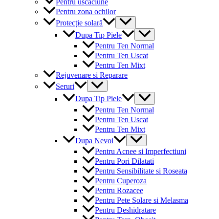
Pentru uscaciune
Pentru zona ochilor
Menu
Protecție solară
Toggle
Menu
Dupa Tip Piele
Toggle
Pentru Ten Normal
Pentru Ten Uscat
Pentru Ten Mixt
Rejuvenare si Reparare
Menu
Seruri
Toggle
Menu
Dupa Tip Piele
Toggle
Pentru Ten Normal
Pentru Ten Uscat
Pentru Ten Mixt
Menu
Dupa Nevoi
Toggle
Pentru Acnee si Imperfectiuni
Pentru Pori Dilatati
Pentru Sensibilitate si Roseata
Pentru Cuperoza
Pentru Rozacee
Pentru Pete Solare si Melasma
Pentru Deshidratare