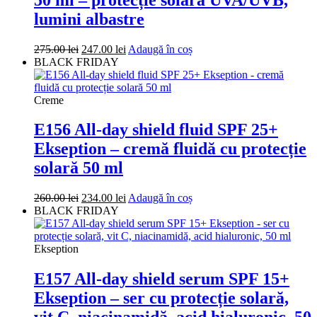
lumini albastre
Prețul
Prețul
275.00
lei
247.00
lei
Adaugă în coș
inițial
curent
BLACK FRIDAY
a
este:
fost:
247.00 lei.
275.00 lei.
Creme
E156 All-day shield fluid SPF 25+
Ekseption – cremă fluidă cu protecție
solară 50 ml
Prețul
Prețul
260.00
lei
234.00
lei
Adaugă în coș
inițial
curent
BLACK FRIDAY
a
este:
fost:
234.00 lei.
260.00 lei.
Ekseption
E157 All-day shield serum SPF 15+
Ekseption – ser cu protecție solară,