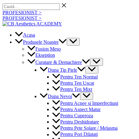
Skip
Caută...
to
PROFESIONIST >
content
PROFESIONIST >
Acasa
Menu
Produsele Noastre
Toggle
Fusion Meso
Ekseption
Menu
Curatare & Demachiere
Toggle
Menu
Dupa Tip Piele
Toggle
Pentru Ten Normal
Pentru Ten Uscat
Pentru Ten Mixt
Menu
Dupa Nevoi
Toggle
Pentru Acnee si Imperfectiuni
Pentru Aspect Matur
Pentru Cuperoza
Pentru Deshidratare
Pentru Pete Solare / Melasma
Pentru Pori Dilatati