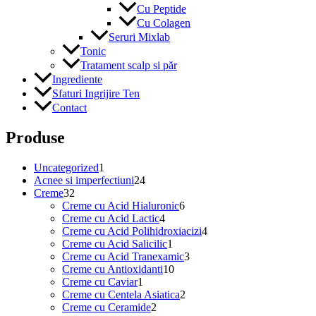
Cu Peptide
Cu Colagen
Seruri Mixlab
Tonic
Tratament scalp si păr
Ingrediente
Sfaturi Ingrijire Ten
Contact
Produse
1
Uncategorized
1
produs
24
Acnee si imperfectiuni
24
32
de
Creme
32
de
produse
6
Creme cu Acid Hialuronic
6
produse
4
produse
Creme cu Acid Lactic
4
produse
4
Creme cu Acid Polihidroxiacizi
4
1
produse
Creme cu Acid Salicilic
1
produs
3
Creme cu Acid Tranexamic
3
10
produse
Creme cu Antioxidanti
10
1
produse
Creme cu Caviar
1
produs
2
Creme cu Centela Asiatica
2
2
produse
Creme cu Ceramide
2