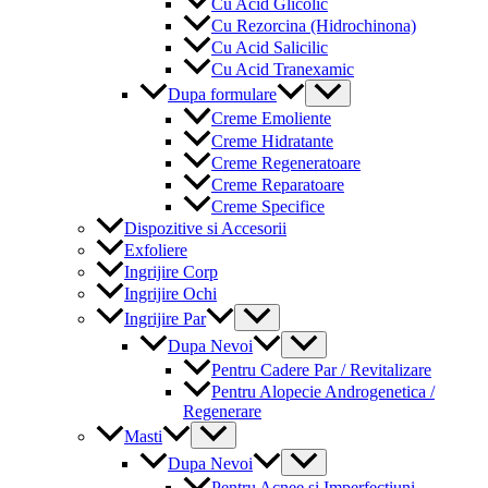
Cu Acid Glicolic
Cu Rezorcina (Hidrochinona)
Cu Acid Salicilic
Cu Acid Tranexamic
Menu
Dupa formulare
Toggle
Creme Emoliente
Creme Hidratante
Creme Regeneratoare
Creme Reparatoare
Creme Specifice
Dispozitive si Accesorii
Exfoliere
Ingrijire Corp
Ingrijire Ochi
Menu
Ingrijire Par
Toggle
Menu
Dupa Nevoi
Toggle
Pentru Cadere Par / Revitalizare
Pentru Alopecie Androgenetica /
Regenerare
Menu
Masti
Toggle
Menu
Dupa Nevoi
Toggle
Pentru Acnee si Imperfectiuni