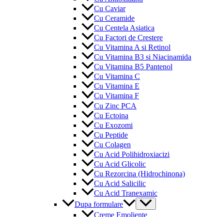
Cu Caviar
Cu Ceramide
Cu Centela Asiatica
Cu Factori de Crestere
Cu Vitamina A si Retinol
Cu Vitamina B3 si Niacinamida
Cu Vitamina B5 Pantenol
Cu Vitamina C
Cu Vitamina E
Cu Vitamina F
Cu Zinc PCA
Cu Ectoina
Cu Exozomi
Cu Peptide
Cu Colagen
Cu Acid Polihidroxiacizi
Cu Acid Glicolic
Cu Rezorcina (Hidrochinona)
Cu Acid Salicilic
Cu Acid Tranexamic
Menu
Dupa formulare
Toggle
Creme Emoliente