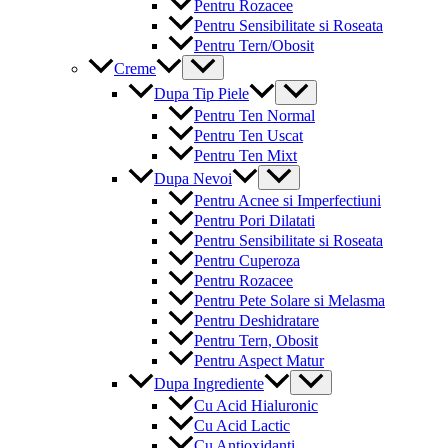
Pentru Rozacee
Pentru Sensibilitate si Roseata
Pentru Tern/Obosit
Menu
Creme
Toggle
Menu
Dupa Tip Piele
Toggle
Pentru Ten Normal
Pentru Ten Uscat
Pentru Ten Mixt
Menu
Dupa Nevoi
Toggle
Pentru Acnee si Imperfectiuni
Pentru Pori Dilatati
Pentru Sensibilitate si Roseata
Pentru Cuperoza
Pentru Rozacee
Pentru Pete Solare si Melasma
Pentru Deshidratare
Pentru Tern, Obosit
Pentru Aspect Matur
Menu
Dupa Ingrediente
Toggle
Cu Acid Hialuronic
Cu Acid Lactic
Cu Antioxidanti