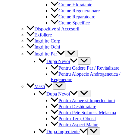
Creme Hidratante
Creme Regeneratoare
Creme Reparatoare
Creme Specifice
Dispozitive si Accesorii
Exfoliere
Ingrijire Corp
Ingrijire Ochi
Menu
Ingrijire Par
Toggle
Menu
Dupa Nevoi
Toggle
Pentru Cadere Par / Revitalizare
Pentru Alopecie Androgenetica /
Regenerare
Menu
Masti
Toggle
Menu
Dupa Nevoi
Toggle
Pentru Acnee si Imperfectiuni
Pentru Deshidratare
Pentru Pete Solare si Melasma
Pentru Tern, Obosit
Pentru Aspect Matur
Menu
Dupa Ingrediente
Toggle