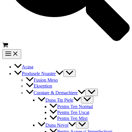
Main
Menu
Acasa
Menu
Produsele Noastre
Toggle
Fusion Meso
Ekseption
Menu
Curatare & Demachiere
Toggle
Menu
Dupa Tip Piele
Toggle
Pentru Ten Normal
Pentru Ten Uscat
Pentru Ten Mixt
Menu
Dupa Nevoi
Toggle
Pentru Acnee si Imperfectiuni