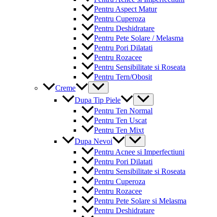
Pentru Aspect Matur
Pentru Cuperoza
Pentru Deshidratare
Pentru Pete Solare / Melasma
Pentru Pori Dilatati
Pentru Rozacee
Pentru Sensibilitate si Roseata
Pentru Tern/Obosit
Menu
Creme
Toggle
Menu
Dupa Tip Piele
Toggle
Pentru Ten Normal
Pentru Ten Uscat
Pentru Ten Mixt
Menu
Dupa Nevoi
Toggle
Pentru Acnee si Imperfectiuni
Pentru Pori Dilatati
Pentru Sensibilitate si Roseata
Pentru Cuperoza
Pentru Rozacee
Pentru Pete Solare si Melasma
Pentru Deshidratare