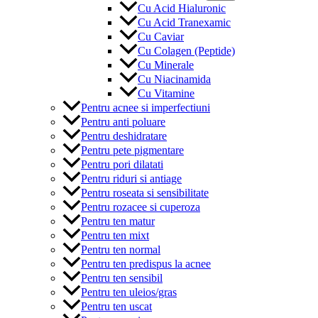
Cu Acid Hialuronic
Cu Acid Tranexamic
Cu Caviar
Cu Colagen (Peptide)
Cu Minerale
Cu Niacinamida
Cu Vitamine
Pentru acnee si imperfectiuni
Pentru anti poluare
Pentru deshidratare
Pentru pete pigmentare
Pentru pori dilatati
Pentru riduri si antiage
Pentru roseata si sensibilitate
Pentru rozacee si cuperoza
Pentru ten matur
Pentru ten mixt
Pentru ten normal
Pentru ten predispus la acnee
Pentru ten sensibil
Pentru ten uleios/gras
Pentru ten uscat