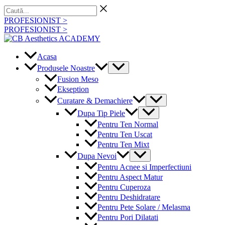
Skip
Caută...
to
PROFESIONIST >
content
PROFESIONIST >
Acasa
Menu
Produsele Noastre
Toggle
Fusion Meso
Ekseption
Menu
Curatare & Demachiere
Toggle
Menu
Dupa Tip Piele
Toggle
Pentru Ten Normal
Pentru Ten Uscat
Pentru Ten Mixt
Menu
Dupa Nevoi
Toggle
Pentru Acnee si Imperfectiuni
Pentru Aspect Matur
Pentru Cuperoza
Pentru Deshidratare
Pentru Pete Solare / Melasma
Pentru Pori Dilatati