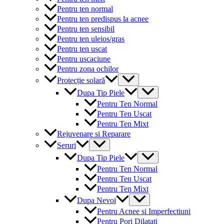
Pentru ten normal
Pentru ten predispus la acnee
Pentru ten sensibil
Pentru ten uleios/gras
Pentru ten uscat
Pentru uscaciune
Pentru zona ochilor
Menu
Protecție solară
Toggle
Menu
Dupa Tip Piele
Toggle
Pentru Ten Normal
Pentru Ten Uscat
Pentru Ten Mixt
Rejuvenare si Reparare
Menu
Seruri
Toggle
Menu
Dupa Tip Piele
Toggle
Pentru Ten Normal
Pentru Ten Uscat
Pentru Ten Mixt
Menu
Dupa Nevoi
Toggle
Pentru Acnee si Imperfectiuni
Pentru Pori Dilatati