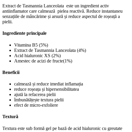
Extract de Tasmannia Lanceolata este un ingredient activ
antiinflamator care calmează pielea reactivă. Reduce instantaneu
senzațiile de mâncărime și arsură și reduce aspectul de roșeață a
pielii.
Ingrediente principale
Vitamina B5 (5%)
Extract de Tasmannia Lanceolata (4%)
Acid hialuronic XS (2%)
Amestec de acizi de fructe(1%)
Beneficii
calmează și reduce imediat inflamația
reduce roșeața și hipersensibilitatea
ajută la refacerea pielii
îmbunătățește textura pielii
efect de micro-exfoliere
Textură
Textura este sub formă gel pe bază de acid hialuronic cu greutate