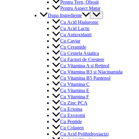
Pentru Tern, Obosit
Pentru Aspect Matur
Menu
Dupa Ingrediente
Toggle
Cu Acid Hialuronic
Cu Acid Lactic
Cu Antioxidanti
Cu Caviar
Cu Ceramide
Cu Centela Asiatica
Cu Factori de Crestere
Cu Vitamina A si Retinol
Cu Vitamina B3 si Niacinamida
Cu Vitamina B5 Pantenol
Cu Vitamina C
Cu Vitamina E
Cu Vitamina F
Cu Zinc PCA
Cu Ectoina
Cu Exozomi
Cu Peptide
Cu Colagen
Cu Acid Polihidroxiacizi