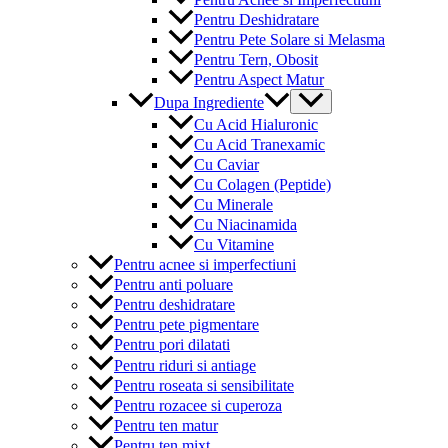
Pentru Deshidratare
Pentru Pete Solare si Melasma
Pentru Tern, Obosit
Pentru Aspect Matur
Menu
Dupa Ingrediente
Toggle
Cu Acid Hialuronic
Cu Acid Tranexamic
Cu Caviar
Cu Colagen (Peptide)
Cu Minerale
Cu Niacinamida
Cu Vitamine
Pentru acnee si imperfectiuni
Pentru anti poluare
Pentru deshidratare
Pentru pete pigmentare
Pentru pori dilatati
Pentru riduri si antiage
Pentru roseata si sensibilitate
Pentru rozacee si cuperoza
Pentru ten matur
Pentru ten mixt