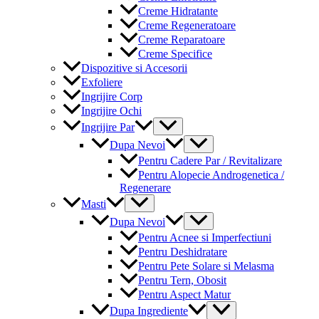
Creme Hidratante
Creme Regeneratoare
Creme Reparatoare
Creme Specifice
Dispozitive si Accesorii
Exfoliere
Ingrijire Corp
Ingrijire Ochi
Menu
Ingrijire Par
Toggle
Menu
Dupa Nevoi
Toggle
Pentru Cadere Par / Revitalizare
Pentru Alopecie Androgenetica /
Regenerare
Menu
Masti
Toggle
Menu
Dupa Nevoi
Toggle
Pentru Acnee si Imperfectiuni
Pentru Deshidratare
Pentru Pete Solare si Melasma
Pentru Tern, Obosit
Pentru Aspect Matur
Menu
Dupa Ingrediente
Toggle