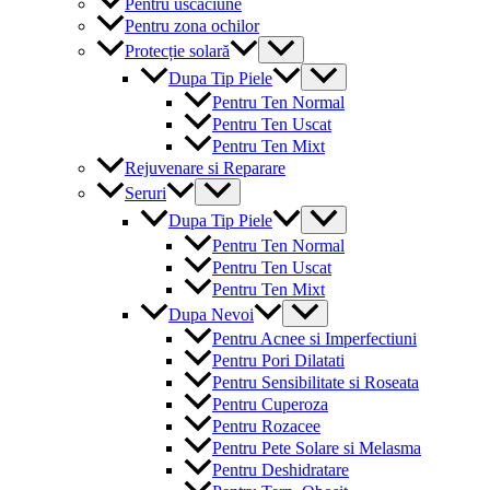
Pentru uscaciune
Pentru zona ochilor
Menu
Protecție solară
Toggle
Menu
Dupa Tip Piele
Toggle
Pentru Ten Normal
Pentru Ten Uscat
Pentru Ten Mixt
Rejuvenare si Reparare
Menu
Seruri
Toggle
Menu
Dupa Tip Piele
Toggle
Pentru Ten Normal
Pentru Ten Uscat
Pentru Ten Mixt
Menu
Dupa Nevoi
Toggle
Pentru Acnee si Imperfectiuni
Pentru Pori Dilatati
Pentru Sensibilitate si Roseata
Pentru Cuperoza
Pentru Rozacee
Pentru Pete Solare si Melasma
Pentru Deshidratare