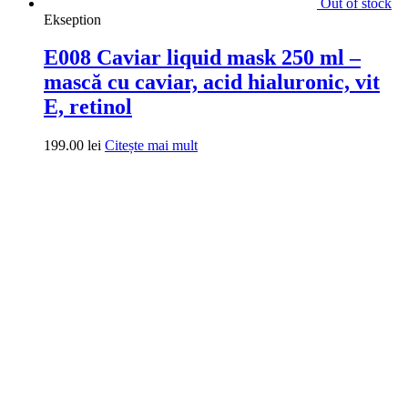
Produse
Activatoare si Reparatoare
Creme
Demachiante
Dispozitive și accesorii
Măști
Pachete promoționale