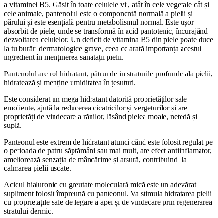
a vitaminei B5. Găsit în toate celulele vii, atât în cele vegetale cât și
cele animale, pantenolul este o componentă normală a pielii și
părului și este esențială pentru metabolismul normal. Este ușor
absorbit de piele, unde se transformă în acid pantotenic, încurajând
dezvoltarea celulelor. Un deficit de vitamina B5 din piele poate duce
la tulburări dermatologice grave, ceea ce arată importanța acestui
ingredient în menținerea sănătății pielii.
Pantenolul are rol hidratant, pătrunde in straturile profunde ala pielii,
hidratează și menține umiditatea în țesuturi.
Este considerat un mega hidratant datorită proprietăților sale
emoliente, ajută la reducerea cicatricilor și vergeturilor și are
proprietăți de vindecare a rănilor, lăsând pielea moale, netedă și
suplă.
Panteonul este extrem de hidratant atunci când este folosit regulat pe
o perioada de patru săptămâni sau mai mult, are efect antiinflamator,
ameliorează senzația de mâncărime și arsură, contribuind la
calmarea pielii uscate.
Acidul hialuronic cu greutate moleculară mică este un adevărat
supliment folosit împreună cu panteonul. Va stimula hidratarea pielii
cu proprietățile sale de legare a apei și de vindecare prin regenerarea
stratului dermic.