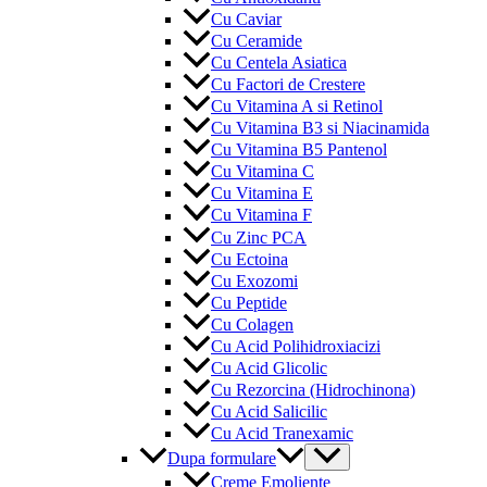
Cu Caviar
Cu Ceramide
Cu Centela Asiatica
Cu Factori de Crestere
Cu Vitamina A si Retinol
Cu Vitamina B3 si Niacinamida
Cu Vitamina B5 Pantenol
Cu Vitamina C
Cu Vitamina E
Cu Vitamina F
Cu Zinc PCA
Cu Ectoina
Cu Exozomi
Cu Peptide
Cu Colagen
Cu Acid Polihidroxiacizi
Cu Acid Glicolic
Cu Rezorcina (Hidrochinona)
Cu Acid Salicilic
Cu Acid Tranexamic
Menu
Dupa formulare
Toggle
Creme Emoliente