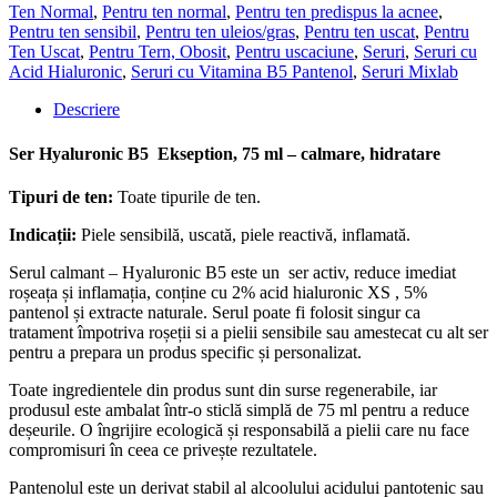
-
Ten Normal
,
Pentru ten normal
,
Pentru ten predispus la acnee
,
ser
Pentru ten sensibil
,
Pentru ten uleios/gras
,
Pentru ten uscat
,
Pentru
calmant
Ten Uscat
,
Pentru Tern, Obosit
,
Pentru uscaciune
,
Seruri
,
Seruri cu
si
Acid Hialuronic
,
Seruri cu Vitamina B5 Pantenol
,
Seruri Mixlab
hidratant
Descriere
Ser Hyaluronic B5 Ekseption, 75 ml – calmare, hidratare
Tipuri de ten
:
Toate tipurile de ten.
Indicații:
Piele sensibilă, uscată, piele reactivă, inflamată.
Serul calmant – Hyaluronic B5 este un ser activ, reduce imediat
roșeața și inflamația, conține cu 2% acid hialuronic XS , 5%
pantenol și extracte naturale. Serul poate fi folosit singur ca
tratament împotriva roșeții si a pielii sensibile sau amestecat cu alt ser
pentru a prepara un produs specific și personalizat.
Toate ingredientele din produs sunt din surse regenerabile, iar
produsul este ambalat într-o sticlă simplă de 75 ml pentru a reduce
deșeurile. O îngrijire ecologică și responsabilă a pielii care nu face
compromisuri în ceea ce privește rezultatele.
Pantenolul este un derivat stabil al alcoolului acidului pantotenic sau