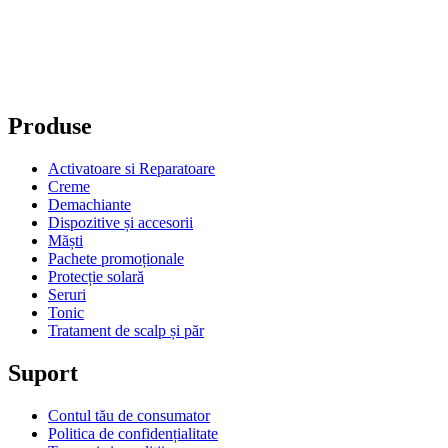
Protecție solară
Seruri
Tonic
Tratament de scalp și păr
Suport
Contul tău de consumator
Politica de confidențialitate
Termeni și condiții
Politica de cookie-uri
Politica de retur
Ingrediente
Contact
Companie
CREATE BEAUTY DISTRIBUTION SRL
Cluj-Napoca
RO43337795
J12/3786/2020
Telefon:
0753 109 879