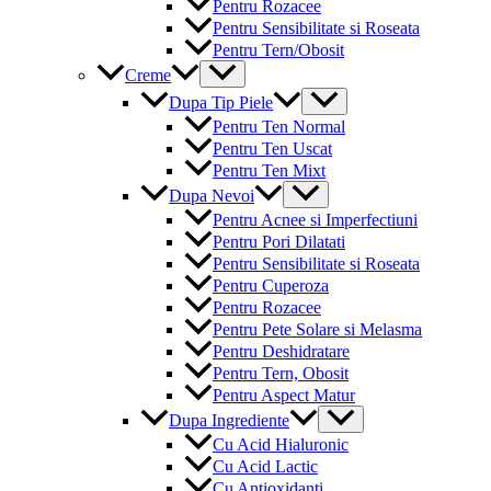
Pentru Rozacee
Pentru Sensibilitate si Roseata
Pentru Tern/Obosit
Menu
Creme
Toggle
Menu
Dupa Tip Piele
Toggle
Pentru Ten Normal
Pentru Ten Uscat
Pentru Ten Mixt
Menu
Dupa Nevoi
Toggle
Pentru Acnee si Imperfectiuni
Pentru Pori Dilatati
Pentru Sensibilitate si Roseata
Pentru Cuperoza
Pentru Rozacee
Pentru Pete Solare si Melasma
Pentru Deshidratare
Pentru Tern, Obosit
Pentru Aspect Matur
Menu
Dupa Ingrediente
Toggle
Cu Acid Hialuronic
Cu Acid Lactic
Cu Antioxidanti