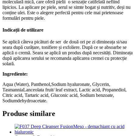
moleculară mică, care oferă pielii o senzație catifelată nefiind
lipicios. La aplicare pe piele, serul se simte bogat și nutritiv, deși nu
conține ulei. Este o alegere perfectă pentru cele mai prietenoase
formulări pentru piele.
Indicații de utilizare
Se aplică câteva picături de ser de două ori pe zi dimineața si/sau
seara după curățare, tonifiere și exfoliere. După ce se absoarbe se
aplică o cremă. Seara se aplică un produs după necesități. Dimineața
după aplicarea serului se recomanda aplicarea cremei cu protecție
solară.
Ingrediente:
Aqua (Water), Panthenol,Sodium hyaluronate, Glycerin,
TasmanniaLanceolata fruit/ leaf extract, Lactic acid, Propanediol,
Citric acid, Tartaric acid, Gluconic acid, Sodium benzoate,
Sodiumdehydroacetate.
Produse similare