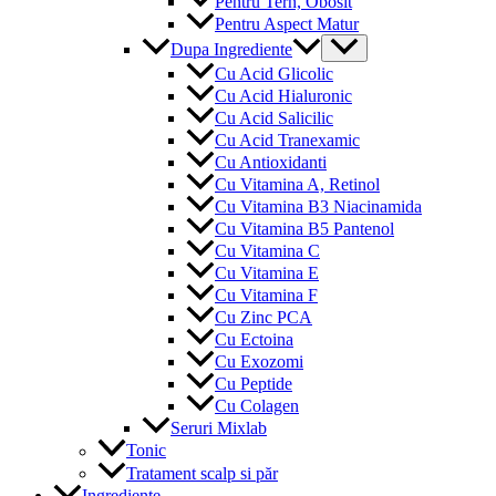
Pentru Tern, Obosit
Pentru Aspect Matur
Menu
Dupa Ingrediente
Toggle
Cu Acid Glicolic
Cu Acid Hialuronic
Cu Acid Salicilic
Cu Acid Tranexamic
Cu Antioxidanti
Cu Vitamina A, Retinol
Cu Vitamina B3 Niacinamida
Cu Vitamina B5 Pantenol
Cu Vitamina C
Cu Vitamina E
Cu Vitamina F
Cu Zinc PCA
Cu Ectoina
Cu Exozomi
Cu Peptide
Cu Colagen
Seruri Mixlab
Tonic
Tratament scalp si păr
Ingrediente