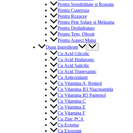
Pentru Sensibilitate si Roseata
Pentru Cuperoza
Pentru Rozacee
Pentru Pete Solare si Melasma
Pentru Deshidratare
Pentru Tern, Obosit
Pentru Aspect Matur
Menu
Dupa Ingrediente
Toggle
Cu Acid Glicolic
Cu Acid Hialuronic
Cu Acid Salicilic
Cu Acid Tranexamic
Cu Antioxidanti
Cu Vitamina A, Retinol
Cu Vitamina B3 Niacinamida
Cu Vitamina B5 Pantenol
Cu Vitamina C
Cu Vitamina E
Cu Vitamina F
Cu Zinc PCA
Cu Ectoina
Cu Exozomi