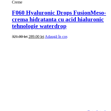
Out of stock
Ekseption
E008 Caviar liquid mask 250 ml –
mască cu caviar, acid hialuronic, vit
E, retinol
199.00
lei
Citește mai mult