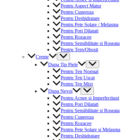
Pentru Aspect Matur
Pentru Cuperoza
Pentru Deshidratare
Pentru Pete Solare / Melasma
Pentru Pori Dilatati
Pentru Rozacee
Pentru Sensibilitate si Roseata
Pentru Tern/Obosit
Menu
Creme
Toggle
Menu
Dupa Tip Piele
Toggle
Pentru Ten Normal
Pentru Ten Uscat
Pentru Ten Mixt
Menu
Dupa Nevoi
Toggle
Pentru Acnee si Imperfectiuni
Pentru Pori Dilatati
Pentru Sensibilitate si Roseata
Pentru Cuperoza
Pentru Rozacee
Pentru Pete Solare si Melasma
Pentru Deshidratare