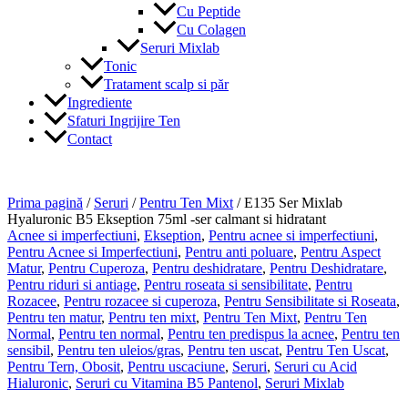
Cu Peptide
Cu Colagen
Seruri Mixlab
Tonic
Tratament scalp si păr
Ingrediente
Sfaturi Ingrijire Ten
Contact
Prima pagină
/
Seruri
/
Pentru Ten Mixt
/ E135 Ser Mixlab
Hyaluronic B5 Ekseption 75ml -ser calmant si hidratant
Acnee si imperfectiuni
,
Ekseption
,
Pentru acnee si imperfectiuni
,
Pentru Acnee si Imperfectiuni
,
Pentru anti poluare
,
Pentru Aspect
Matur
,
Pentru Cuperoza
,
Pentru deshidratare
,
Pentru Deshidratare
,
Pentru riduri si antiage
,
Pentru roseata si sensibilitate
,
Pentru
Rozacee
,
Pentru rozacee si cuperoza
,
Pentru Sensibilitate si Roseata
,
Pentru ten matur
,
Pentru ten mixt
,
Pentru Ten Mixt
,
Pentru Ten
Normal
,
Pentru ten normal
,
Pentru ten predispus la acnee
,
Pentru ten
sensibil
,
Pentru ten uleios/gras
,
Pentru ten uscat
,
Pentru Ten Uscat
,
Pentru Tern, Obosit
,
Pentru uscaciune
,
Seruri
,
Seruri cu Acid
Hialuronic
,
Seruri cu Vitamina B5 Pantenol
,
Seruri Mixlab