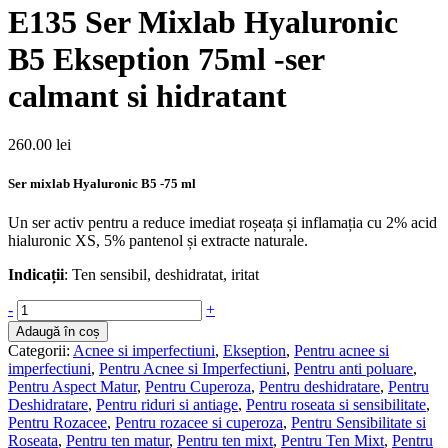
E135 Ser Mixlab Hyaluronic
B5 Ekseption 75ml -ser
calmant si hidratant
260.00
lei
Ser mixlab Hyaluronic B5 -75 ml
Un ser activ pentru a reduce imediat roșeața și inflamația cu 2% acid
hialuronic XS, 5% pantenol și extracte naturale.
Indicații
: Ten sensibil, deshidratat, iritat
Cantitate
-
+
E135
Adaugă în coș
Ser
Categorii:
Acnee si imperfectiuni
,
Ekseption
,
Pentru acnee si
Mixlab
imperfectiuni
,
Pentru Acnee si Imperfectiuni
,
Pentru anti poluare
,
Hyaluronic
Pentru Aspect Matur
,
Pentru Cuperoza
,
Pentru deshidratare
,
Pentru
B5
Deshidratare
,
Pentru riduri si antiage
,
Pentru roseata si sensibilitate
,
Ekseption
Pentru Rozacee
,
Pentru rozacee si cuperoza
,
Pentru Sensibilitate si
75ml
Roseata
,
Pentru ten matur
,
Pentru ten mixt
,
Pentru Ten Mixt
,
Pentru