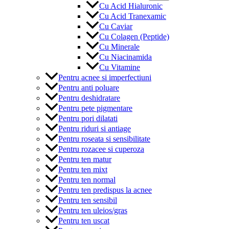
Cu Acid Hialuronic
Cu Acid Tranexamic
Cu Caviar
Cu Colagen (Peptide)
Cu Minerale
Cu Niacinamida
Cu Vitamine
Pentru acnee si imperfectiuni
Pentru anti poluare
Pentru deshidratare
Pentru pete pigmentare
Pentru pori dilatati
Pentru riduri si antiage
Pentru roseata si sensibilitate
Pentru rozacee si cuperoza
Pentru ten matur
Pentru ten mixt
Pentru ten normal
Pentru ten predispus la acnee
Pentru ten sensibil
Pentru ten uleios/gras
Pentru ten uscat