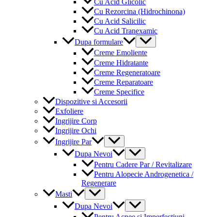
Cu Acid Glicolic
Cu Rezorcina (Hidrochinona)
Cu Acid Salicilic
Cu Acid Tranexamic
Menu
Dupa formulare
Toggle
Creme Emoliente
Creme Hidratante
Creme Regeneratoare
Creme Reparatoare
Creme Specifice
Dispozitive si Accesorii
Exfoliere
Ingrijire Corp
Ingrijire Ochi
Menu
Ingrijire Par
Toggle
Menu
Dupa Nevoi
Toggle
Pentru Cadere Par / Revitalizare
Pentru Alopecie Androgenetica /
Regenerare
Menu
Masti
Toggle
Menu
Dupa Nevoi
Toggle
Pentru Acnee si Imperfectiuni