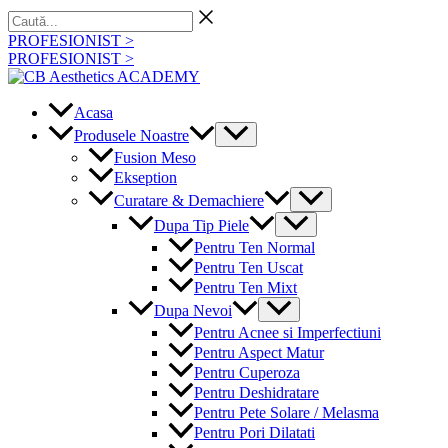
Skip
Caută...
to
PROFESIONIST >
content
PROFESIONIST >
Acasa
Menu
Produsele Noastre
Toggle
Fusion Meso
Ekseption
Menu
Curatare & Demachiere
Toggle
Menu
Dupa Tip Piele
Toggle
Pentru Ten Normal
Pentru Ten Uscat
Pentru Ten Mixt
Menu
Dupa Nevoi
Toggle
Pentru Acnee si Imperfectiuni
Pentru Aspect Matur
Pentru Cuperoza
Pentru Deshidratare
Pentru Pete Solare / Melasma
Pentru Pori Dilatati