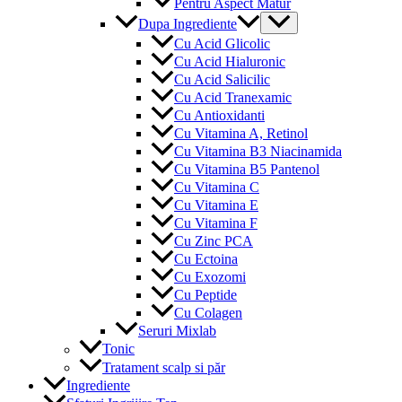
Pentru Aspect Matur
Menu
Dupa Ingrediente
Toggle
Cu Acid Glicolic
Cu Acid Hialuronic
Cu Acid Salicilic
Cu Acid Tranexamic
Cu Antioxidanti
Cu Vitamina A, Retinol
Cu Vitamina B3 Niacinamida
Cu Vitamina B5 Pantenol
Cu Vitamina C
Cu Vitamina E
Cu Vitamina F
Cu Zinc PCA
Cu Ectoina
Cu Exozomi
Cu Peptide
Cu Colagen
Seruri Mixlab
Tonic
Tratament scalp si păr
Ingrediente