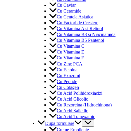
Cu Caviar
Cu Ceramide
Cu Centela Asiatica
Cu Factori de Crestere
Cu Vitamina A si Retinol
Cu Vitamina B3 si Niacinamida
Cu Vitamina B5 Pantenol
Cu Vitamina C
Cu Vitamina E
Cu Vitamina F
Cu Zinc PCA
Cu Ectoina
Cu Exozomi
Cu Peptide
Cu Colagen
Cu Acid Polihidroxiacizi
Cu Acid Glicolic
Cu Rezorcina (Hidrochinona)
Cu Acid Salicilic
Cu Acid Tranexamic
Menu
Dupa formulare
Toggle
Creme Emoliente