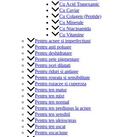
Cu Acid Tranexamic
Cu Caviar
Cu Colagen (Peptide)
Cu Minerale
Cu Niacinamida
Cu Vitamine
Pentru acnee si imperfectiuni
Pentru anti poluare
Pentru deshidratare
Pentru pete pigmentare
Pentru pori dilatati
Pentru riduri si antiage
Pentru roseata si sensibilitate
Pentru rozacee si cuperoza
Pentru ten matur
Pentru ten mixt
Pentru ten normal
Pentru ten predispus la acnee
Pentru ten sensibil
Pentru ten uleios/gras
Pentru ten uscat
Pentru uscaciune