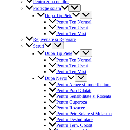
Pentru zona ochilor
Menu
Protecție solară
Toggle
Menu
Dupa Tip Piele
Toggle
Pentru Ten Normal
Pentru Ten Uscat
Pentru Ten Mixt
Rejuvenare si Reparare
Menu
Seruri
Toggle
Menu
Dupa Tip Piele
Toggle
Pentru Ten Normal
Pentru Ten Uscat
Pentru Ten Mixt
Menu
Dupa Nevoi
Toggle
Pentru Acnee si Imperfectiuni
Pentru Pori Dilatati
Pentru Sensibilitate si Roseata
Pentru Cuperoza
Pentru Rozacee
Pentru Pete Solare si Melasma
Pentru Deshidratare
Pentru Tern, Obosit