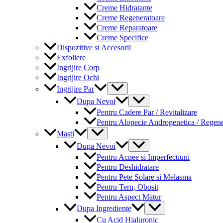
Creme Hidratante
Creme Regeneratoare
Creme Reparatoare
Creme Specifice
Dispozitive si Accesorii
Exfoliere
Ingrijire Corp
Ingrijire Ochi
Menu
Ingrijire Par
Toggle
Menu
Dupa Nevoi
Toggle
Pentru Cadere Par / Revitalizare
Pentru Alopecie Androgenetica / Regen
Menu
Masti
Toggle
Menu
Dupa Nevoi
Toggle
Pentru Acnee si Imperfectiuni
Pentru Deshidratare
Pentru Pete Solare si Melasma
Pentru Tern, Obosit
Pentru Aspect Matur
Menu
Dupa Ingrediente
Toggle
Cu Acid Hialuronic