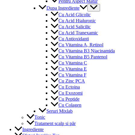
Pentru Aspect Matur
Menu
Dupa Ingrediente
Toggle
Cu Acid Glicolic
Cu Acid Hialuronic
Cu Acid Salicilic
Cu Acid Tranexamic
Cu Antioxidanti
Cu Vitamina A, Retinol
Cu Vitamina B3 Niacinamida
Cu Vitamina B5 Pantenol
Cu Vitamina C
Cu Vitamina E
Cu Vitamina F
Cu Zinc PCA
Cu Ectoina
Cu Exozomi
Cu Peptide
Cu Colagen
Seruri Mixlab
Tonic
Tratament scalp si păr
Ingrediente