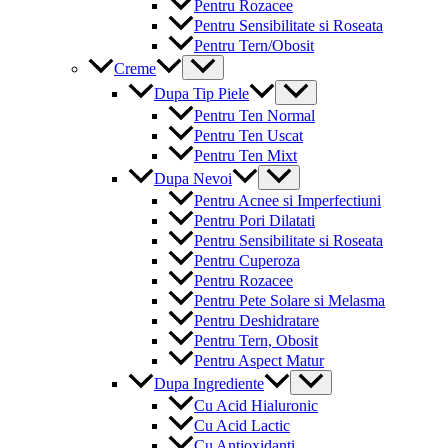
Pentru Rozacee
Pentru Sensibilitate si Roseata
Pentru Tern/Obosit
Menu
Creme
Toggle
Menu
Dupa Tip Piele
Toggle
Pentru Ten Normal
Pentru Ten Uscat
Pentru Ten Mixt
Menu
Dupa Nevoi
Toggle
Pentru Acnee si Imperfectiuni
Pentru Pori Dilatati
Pentru Sensibilitate si Roseata
Pentru Cuperoza
Pentru Rozacee
Pentru Pete Solare si Melasma
Pentru Deshidratare
Pentru Tern, Obosit
Pentru Aspect Matur
Menu
Dupa Ingrediente
Toggle
Cu Acid Hialuronic
Cu Acid Lactic
Cu Antioxidanti