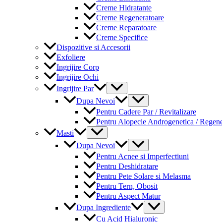
Creme Hidratante
Creme Regeneratoare
Creme Reparatoare
Creme Specifice
Dispozitive si Accesorii
Exfoliere
Ingrijire Corp
Ingrijire Ochi
Menu
Ingrijire Par
Toggle
Menu
Dupa Nevoi
Toggle
Pentru Cadere Par / Revitalizare
Pentru Alopecie Androgenetica / Regen
Menu
Masti
Toggle
Menu
Dupa Nevoi
Toggle
Pentru Acnee si Imperfectiuni
Pentru Deshidratare
Pentru Pete Solare si Melasma
Pentru Tern, Obosit
Pentru Aspect Matur
Menu
Dupa Ingrediente
Toggle
Cu Acid Hialuronic