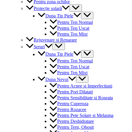
Pentru zona ochilor
Menu
Protecție solară
Toggle
Menu
Dupa Tip Piele
Toggle
Pentru Ten Normal
Pentru Ten Uscat
Pentru Ten Mixt
Rejuvenare si Reparare
Menu
Seruri
Toggle
Menu
Dupa Tip Piele
Toggle
Pentru Ten Normal
Pentru Ten Uscat
Pentru Ten Mixt
Menu
Dupa Nevoi
Toggle
Pentru Acnee si Imperfectiuni
Pentru Pori Dilatati
Pentru Sensibilitate si Roseata
Pentru Cuperoza
Pentru Rozacee
Pentru Pete Solare si Melasma
Pentru Deshidratare
Pentru Tern, Obosit