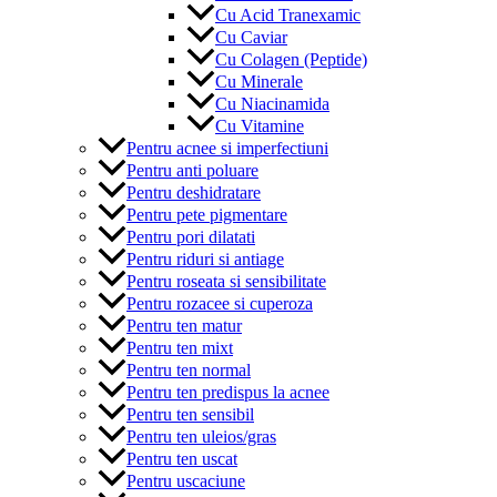
Cu Acid Tranexamic
Cu Caviar
Cu Colagen (Peptide)
Cu Minerale
Cu Niacinamida
Cu Vitamine
Pentru acnee si imperfectiuni
Pentru anti poluare
Pentru deshidratare
Pentru pete pigmentare
Pentru pori dilatati
Pentru riduri si antiage
Pentru roseata si sensibilitate
Pentru rozacee si cuperoza
Pentru ten matur
Pentru ten mixt
Pentru ten normal
Pentru ten predispus la acnee
Pentru ten sensibil
Pentru ten uleios/gras
Pentru ten uscat
Pentru uscaciune