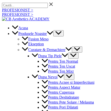
Skip
Caută...
to
PROFESIONIST >
content
PROFESIONIST >
Acasa
Menu
Produsele Noastre
Toggle
Fusion Meso
Ekseption
Menu
Curatare & Demachiere
Toggle
Menu
Dupa Tip Piele
Toggle
Pentru Ten Normal
Pentru Ten Uscat
Pentru Ten Mixt
Menu
Dupa Nevoi
Toggle
Pentru Acnee si Imperfectiuni
Pentru Aspect Matur
Pentru Cuperoza
Pentru Deshidratare
Pentru Pete Solare / Melasma
Pentru Pori Dilatati