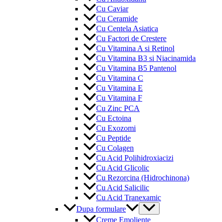
Cu Caviar
Cu Ceramide
Cu Centela Asiatica
Cu Factori de Crestere
Cu Vitamina A si Retinol
Cu Vitamina B3 si Niacinamida
Cu Vitamina B5 Pantenol
Cu Vitamina C
Cu Vitamina E
Cu Vitamina F
Cu Zinc PCA
Cu Ectoina
Cu Exozomi
Cu Peptide
Cu Colagen
Cu Acid Polihidroxiacizi
Cu Acid Glicolic
Cu Rezorcina (Hidrochinona)
Cu Acid Salicilic
Cu Acid Tranexamic
Menu
Dupa formulare
Toggle
Creme Emoliente