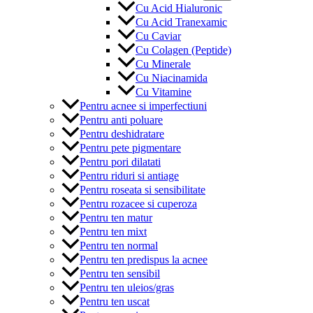
Cu Acid Hialuronic
Cu Acid Tranexamic
Cu Caviar
Cu Colagen (Peptide)
Cu Minerale
Cu Niacinamida
Cu Vitamine
Pentru acnee si imperfectiuni
Pentru anti poluare
Pentru deshidratare
Pentru pete pigmentare
Pentru pori dilatati
Pentru riduri si antiage
Pentru roseata si sensibilitate
Pentru rozacee si cuperoza
Pentru ten matur
Pentru ten mixt
Pentru ten normal
Pentru ten predispus la acnee
Pentru ten sensibil
Pentru ten uleios/gras
Pentru ten uscat