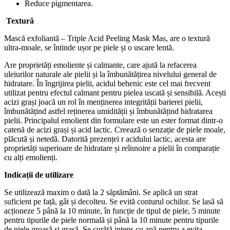
Reduce pigmentarea.
Textură
Mască exfoliantă – Triple Acid Peeling Mask Mas, are o textură
ultra-moale, se întinde ușor pe piele și o uscare lentă.
Are proprietăți emoliente și calmante, care ajută la refacerea
uleiurilor naturale ale pielii și la îmbunătățirea nivelului general de
hidratare. În îngrijirea pielii, acidul behenic este cel mai frecvent
utilizat pentru efectul calmant pentru pielea uscată și sensibilă. Acești
acizi grași joacă un rol în menținerea integrității barierei pielii,
îmbunătățind astfel reținerea umidității și îmbunătățind hidratarea
pielii. Principalul emolient din formulare este un ester format dintr-o
catenă de acizi grași și acid lactic. Creează o senzație de piele moale,
plăcută și netedă. Datorită prezenței r acidului lactic, acesta are
proprietăți superioare de hidratare și reînnoire a pielii în comparație
cu alți emolienți.
Indicații de utilizare
Se utilizează maxim o dată la 2 săptămâni. Se aplică un strat
suficient pe față, gât și decolteu. Se evită conturul ochilor. Se lasă să
acționeze 5 până la 10 minute, în funcție de tipul de piele, 5 minute
pentru tipurile de piele normală și până la 10 minute pentru tipurile
de piele groasă și grasă. Se curăță intens cu apă pentru a evita