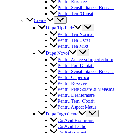
Pentru Rozacee
Pentru Sensibilitate si Roseata
Pentru Tern/Obosit
Menu
Creme
Toggle
Menu
Dupa Tip Piele
Toggle
Pentru Ten Normal
Pentru Ten Uscat
Pentru Ten Mixt
Menu
Dupa Nevoi
Toggle
Pentru Acnee si Imperfectiuni
Pentru Pori Dilatati
Pentru Sensibilitate si Roseata
Pentru Cuperoza
Pentru Rozacee
Pentru Pete Solare si Melasma
Pentru Deshidratare
Pentru Tern, Obosit
Pentru Aspect Matur
Menu
Dupa Ingrediente
Toggle
Cu Acid Hialuronic
Cu Acid Lactic
Cu Antioxidanti