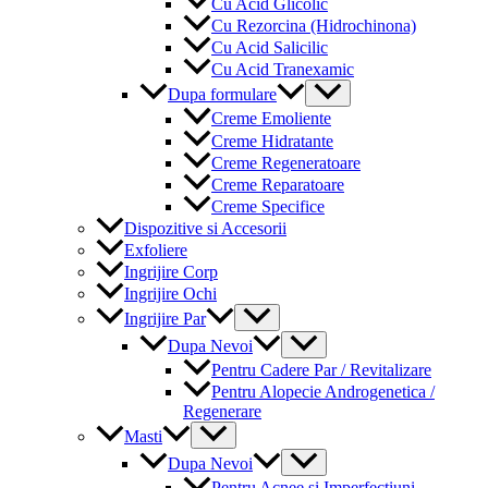
Cu Acid Glicolic
Cu Rezorcina (Hidrochinona)
Cu Acid Salicilic
Cu Acid Tranexamic
Menu
Dupa formulare
Toggle
Creme Emoliente
Creme Hidratante
Creme Regeneratoare
Creme Reparatoare
Creme Specifice
Dispozitive si Accesorii
Exfoliere
Ingrijire Corp
Ingrijire Ochi
Menu
Ingrijire Par
Toggle
Menu
Dupa Nevoi
Toggle
Pentru Cadere Par / Revitalizare
Pentru Alopecie Androgenetica /
Regenerare
Menu
Masti
Toggle
Menu
Dupa Nevoi
Toggle
Pentru Acnee si Imperfectiuni