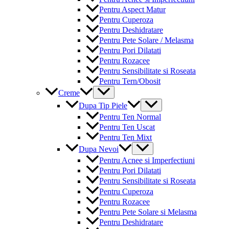
Pentru Aspect Matur
Pentru Cuperoza
Pentru Deshidratare
Pentru Pete Solare / Melasma
Pentru Pori Dilatati
Pentru Rozacee
Pentru Sensibilitate si Roseata
Pentru Tern/Obosit
Menu
Creme
Toggle
Menu
Dupa Tip Piele
Toggle
Pentru Ten Normal
Pentru Ten Uscat
Pentru Ten Mixt
Menu
Dupa Nevoi
Toggle
Pentru Acnee si Imperfectiuni
Pentru Pori Dilatati
Pentru Sensibilitate si Roseata
Pentru Cuperoza
Pentru Rozacee
Pentru Pete Solare si Melasma
Pentru Deshidratare