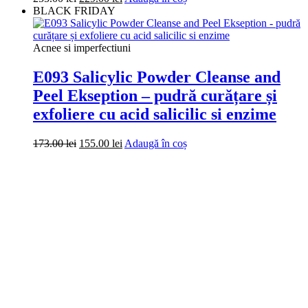
inițial
curent
BLACK FRIDAY
a
este:
fost:
229.00 lei.
255.00 lei.
Acnee si imperfectiuni
E093 Salicylic Powder Cleanse and
Peel Ekseption – pudră curățare și
exfoliere cu acid salicilic si enzime
Prețul
Prețul
173.00
lei
155.00
lei
Adaugă în coș
inițial
curent
a
este:
fost:
155.00 lei.
173.00 lei.