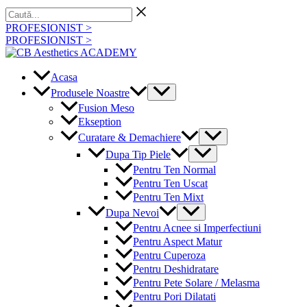
Skip
Caută...
to
PROFESIONIST >
content
PROFESIONIST >
Acasa
Menu
Produsele Noastre
Toggle
Fusion Meso
Ekseption
Menu
Curatare & Demachiere
Toggle
Menu
Dupa Tip Piele
Toggle
Pentru Ten Normal
Pentru Ten Uscat
Pentru Ten Mixt
Menu
Dupa Nevoi
Toggle
Pentru Acnee si Imperfectiuni
Pentru Aspect Matur
Pentru Cuperoza
Pentru Deshidratare
Pentru Pete Solare / Melasma
Pentru Pori Dilatati