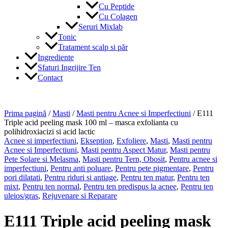
Cu Peptide
Cu Colagen
Seruri Mixlab
Tonic
Tratament scalp si păr
Ingrediente
Sfaturi Ingrijire Ten
Contact
Prima pagină
/
Masti
/
Masti pentru Acnee si Imperfectiuni
/ E111
Triple acid peeling mask 100 ml – masca exfolianta cu
polihidroxiacizi si acid lactic
Acnee si imperfectiuni
,
Ekseption
,
Exfoliere
,
Masti
,
Masti pentru
Acnee si Imperfectiuni
,
Masti pentru Aspect Matur
,
Masti pentru
Pete Solare si Melasma
,
Masti pentru Tern, Obosit
,
Pentru acnee si
imperfectiuni
,
Pentru anti poluare
,
Pentru pete pigmentare
,
Pentru
pori dilatati
,
Pentru riduri si antiage
,
Pentru ten matur
,
Pentru ten
mixt
,
Pentru ten normal
,
Pentru ten predispus la acnee
,
Pentru ten
uleios/gras
,
Rejuvenare si Reparare
E111 Triple acid peeling mask