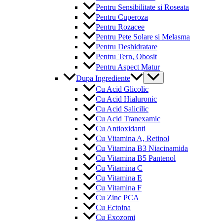
Pentru Sensibilitate si Roseata
Pentru Cuperoza
Pentru Rozacee
Pentru Pete Solare si Melasma
Pentru Deshidratare
Pentru Tern, Obosit
Pentru Aspect Matur
Menu
Dupa Ingrediente
Toggle
Cu Acid Glicolic
Cu Acid Hialuronic
Cu Acid Salicilic
Cu Acid Tranexamic
Cu Antioxidanti
Cu Vitamina A, Retinol
Cu Vitamina B3 Niacinamida
Cu Vitamina B5 Pantenol
Cu Vitamina C
Cu Vitamina E
Cu Vitamina F
Cu Zinc PCA
Cu Ectoina
Cu Exozomi