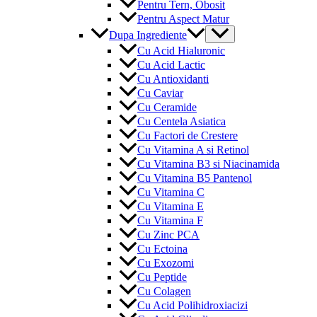
Pentru Tern, Obosit
Pentru Aspect Matur
Menu
Dupa Ingrediente
Toggle
Cu Acid Hialuronic
Cu Acid Lactic
Cu Antioxidanti
Cu Caviar
Cu Ceramide
Cu Centela Asiatica
Cu Factori de Crestere
Cu Vitamina A si Retinol
Cu Vitamina B3 si Niacinamida
Cu Vitamina B5 Pantenol
Cu Vitamina C
Cu Vitamina E
Cu Vitamina F
Cu Zinc PCA
Cu Ectoina
Cu Exozomi
Cu Peptide
Cu Colagen
Cu Acid Polihidroxiacizi