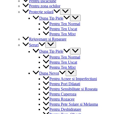
Pentru uscaciune
Pentru zona ochilor
Menu
Protecție solară
Toggle
Menu
Dupa Tip Piele
Toggle
Pentru Ten Normal
Pentru Ten Uscat
Pentru Ten Mixt
Rejuvenare si Reparare
Menu
Seruri
Toggle
Menu
Dupa Tip Piele
Toggle
Pentru Ten Normal
Pentru Ten Uscat
Pentru Ten Mixt
Menu
Dupa Nevoi
Toggle
Pentru Acnee si Imperfectiuni
Pentru Pori Dilatati
Pentru Sensibilitate si Roseata
Pentru Cuperoza
Pentru Rozacee
Pentru Pete Solare si Melasma
Pentru Deshidratare