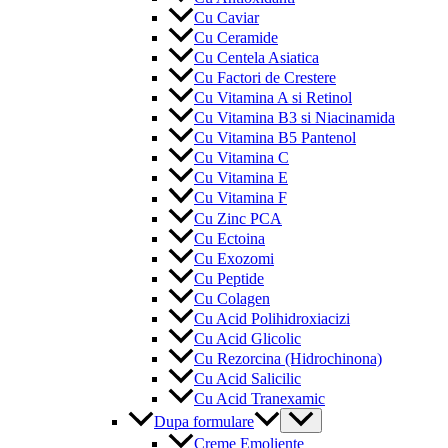
Cu Caviar
Cu Ceramide
Cu Centela Asiatica
Cu Factori de Crestere
Cu Vitamina A si Retinol
Cu Vitamina B3 si Niacinamida
Cu Vitamina B5 Pantenol
Cu Vitamina C
Cu Vitamina E
Cu Vitamina F
Cu Zinc PCA
Cu Ectoina
Cu Exozomi
Cu Peptide
Cu Colagen
Cu Acid Polihidroxiacizi
Cu Acid Glicolic
Cu Rezorcina (Hidrochinona)
Cu Acid Salicilic
Cu Acid Tranexamic
Menu
Dupa formulare
Toggle
Creme Emoliente