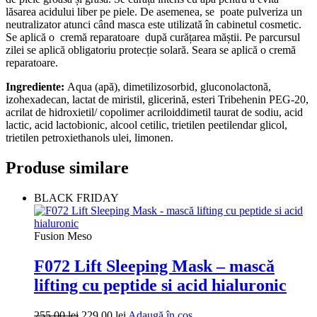
lăsarea acidului liber pe piele. De asemenea, se poate pulveriza un
neutralizator atunci când masca este utilizată în cabinetul cosmetic.
Se aplică o cremă reparatoare după curățarea măștii. Pe parcursul
zilei se aplică obligatoriu protecție solară. Seara se aplică o cremă
reparatoare.
Ingrediente:
Aqua (apă), dimetilizosorbid, gluconolactonă,
izohexadecan, lactat de miristil, glicerină, esteri Tribehenin PEG-20,
acrilat de hidroxietil/ copolimer acriloiddimetil taurat de sodiu, acid
lactic, acid lactobionic, alcool cetilic, trietilen peetilendar glicol,
trietilen petroxiethanols ulei, limonen.
Produse similare
BLACK FRIDAY
Fusion Meso
F072 Lift Sleeping Mask – mască
lifting cu peptide si acid hialuronic
Prețul
Prețul
255.00
lei
229.00
lei
Adaugă în coș