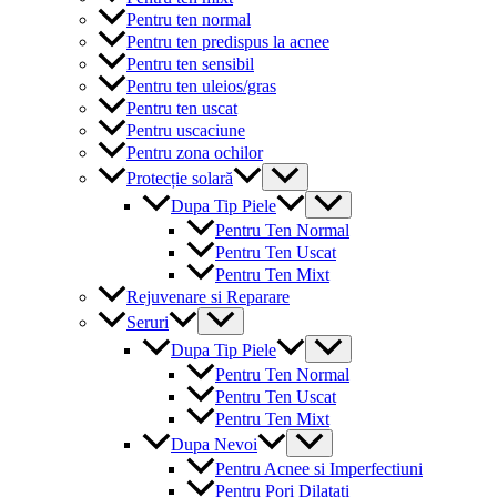
Pentru ten normal
Pentru ten predispus la acnee
Pentru ten sensibil
Pentru ten uleios/gras
Pentru ten uscat
Pentru uscaciune
Pentru zona ochilor
Menu
Protecție solară
Toggle
Menu
Dupa Tip Piele
Toggle
Pentru Ten Normal
Pentru Ten Uscat
Pentru Ten Mixt
Rejuvenare si Reparare
Menu
Seruri
Toggle
Menu
Dupa Tip Piele
Toggle
Pentru Ten Normal
Pentru Ten Uscat
Pentru Ten Mixt
Menu
Dupa Nevoi
Toggle
Pentru Acnee si Imperfectiuni
Pentru Pori Dilatati