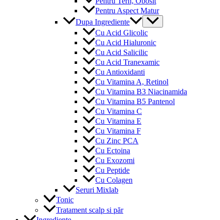
Pentru Tern, Obosit
Pentru Aspect Matur
Menu
Dupa Ingrediente
Toggle
Cu Acid Glicolic
Cu Acid Hialuronic
Cu Acid Salicilic
Cu Acid Tranexamic
Cu Antioxidanti
Cu Vitamina A, Retinol
Cu Vitamina B3 Niacinamida
Cu Vitamina B5 Pantenol
Cu Vitamina C
Cu Vitamina E
Cu Vitamina F
Cu Zinc PCA
Cu Ectoina
Cu Exozomi
Cu Peptide
Cu Colagen
Seruri Mixlab
Tonic
Tratament scalp si păr
Ingrediente