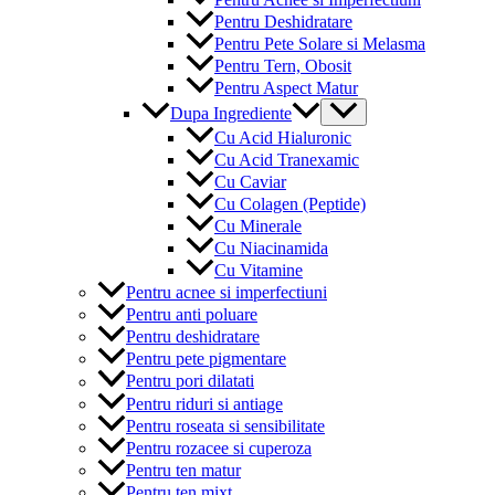
Pentru Deshidratare
Pentru Pete Solare si Melasma
Pentru Tern, Obosit
Pentru Aspect Matur
Menu
Dupa Ingrediente
Toggle
Cu Acid Hialuronic
Cu Acid Tranexamic
Cu Caviar
Cu Colagen (Peptide)
Cu Minerale
Cu Niacinamida
Cu Vitamine
Pentru acnee si imperfectiuni
Pentru anti poluare
Pentru deshidratare
Pentru pete pigmentare
Pentru pori dilatati
Pentru riduri si antiage
Pentru roseata si sensibilitate
Pentru rozacee si cuperoza
Pentru ten matur
Pentru ten mixt