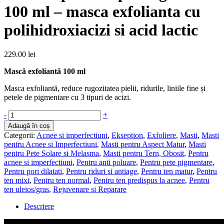
100 ml – masca exfolianta cu
polihidroxiacizi si acid lactic
229.00
lei
Mască exfoliantă 100 ml
Masca exfoliantă, reduce rugozitatea pielii, ridurile, liniile fine și
petele de pigmentare cu 3 tipuri de acizi.
Cantitate
-
+
E111
Adaugă în coș
Triple
Categorii:
Acnee si imperfectiuni
,
Ekseption
,
Exfoliere
,
Masti
,
Masti
acid
pentru Acnee si Imperfectiuni
,
Masti pentru Aspect Matur
,
Masti
peeling
pentru Pete Solare si Melasma
,
Masti pentru Tern, Obosit
,
Pentru
mask
acnee si imperfectiuni
,
Pentru anti poluare
,
Pentru pete pigmentare
,
100
Pentru pori dilatati
,
Pentru riduri si antiage
,
Pentru ten matur
,
Pentru
ml
ten mixt
,
Pentru ten normal
,
Pentru ten predispus la acnee
,
Pentru
-
ten uleios/gras
,
Rejuvenare si Reparare
masca
exfolianta
Descriere
cu
polihidroxiacizi