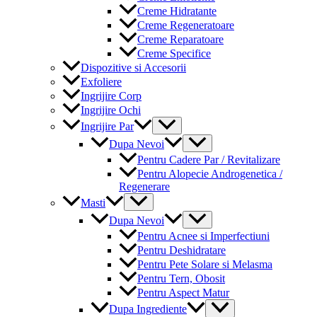
Creme Hidratante
Creme Regeneratoare
Creme Reparatoare
Creme Specifice
Dispozitive si Accesorii
Exfoliere
Ingrijire Corp
Ingrijire Ochi
Menu
Ingrijire Par
Toggle
Menu
Dupa Nevoi
Toggle
Pentru Cadere Par / Revitalizare
Pentru Alopecie Androgenetica /
Regenerare
Menu
Masti
Toggle
Menu
Dupa Nevoi
Toggle
Pentru Acnee si Imperfectiuni
Pentru Deshidratare
Pentru Pete Solare si Melasma
Pentru Tern, Obosit
Pentru Aspect Matur
Menu
Dupa Ingrediente
Toggle