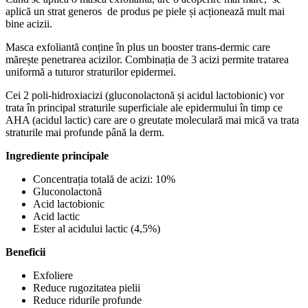
aplică un strat generos de produs pe piele și acționează mult mai
bine acizii.
Masca exfoliantă conține în plus un booster trans-dermic care
mărește penetrarea acizilor. Combinația de 3 acizi permite tratarea
uniformă a tuturor straturilor epidermei.
Cei 2 poli-hidroxiacizi (gluconolactonă și acidul lactobionic) vor
trata în principal straturile superficiale ale epidermului în timp ce
AHA (acidul lactic) care are o greutate moleculară mai mică va trata
straturile mai profunde până la derm.
Ingrediente principale
Concentrația totală de acizi: 10%
Gluconolactonă
Acid lactobionic
Acid lactic
Ester al acidului lactic (4,5%)
Beneficii
Exfoliere
Reduce rugozitatea pielii
Reduce ridurile profunde