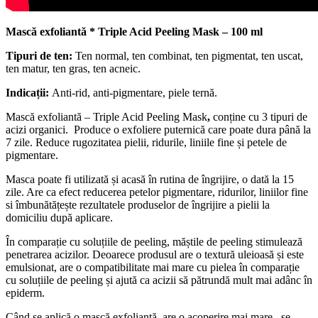
Mască exfoliantă * Triple Acid Peeling Mask – 100 ml
Tipuri de ten:
Ten normal, ten combinat, ten pigmentat, ten uscat,
ten matur, ten gras, ten acneic.
Indicații:
Anti-rid, anti-pigmentare, piele ternă.
Mască exfoliantă – Triple Acid Peeling Mask
,
conține cu 3 tipuri de
acizi organici. Produce o exfoliere puternică care poate dura până la
7 zile. Reduce rugozitatea pielii, ridurile, liniile fine și petele de
pigmentare.
Masca poate fi utilizată și acasă în rutina de îngrijire, o dată la 15
zile. Are ca efect reducerea petelor pigmentare, ridurilor, liniilor fine
si îmbunătățește rezultatele produselor de îngrijire a pielii la
domiciliu după aplicare.
În comparație cu soluțiile de peeling, măștile de peeling stimulează
penetrarea acizilor. Deoarece produsul are o textură uleioasă și este
emulsionat, are o compatibilitate mai mare cu pielea în comparație
cu soluțiile de peeling și ajută ca acizii să pătrundă mult mai adânc în
epiderm.
Când se aplică o mască exfoliantă, are o acoperire mai mare, se