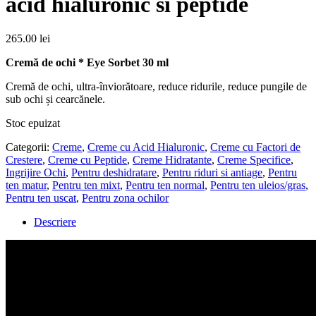
acid hialuronic si peptide
265.00
lei
Cremă de ochi * Eye Sorbet 30 ml
Cremă de ochi, ultra-înviorătoare, reduce ridurile, reduce pungile de
sub ochi și cearcănele.
Stoc epuizat
Categorii:
Creme
,
Creme cu Acid Hialuronic
,
Creme cu Factori de
Crestere
,
Creme cu Peptide
,
Creme Hidratante
,
Creme Specifice
,
Ingrijire Ochi
,
Pentru deshidratare
,
Pentru riduri si antiage
,
Pentru
ten matur
,
Pentru ten mixt
,
Pentru ten normal
,
Pentru ten uleios/gras
,
Pentru ten uscat
,
Pentru zona ochilor
Descriere