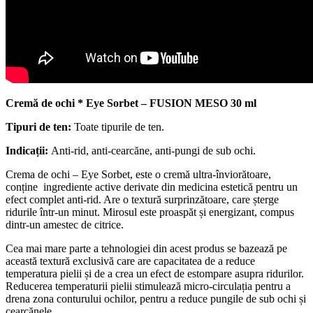
Cremă de ochi * Eye Sorbet – FUSION MESO 30 ml
Tipuri de ten:
Toate tipurile de ten.
Indicații:
Anti-rid, anti-cearcăne, anti-pungi de sub ochi.
Crema de ochi – Eye Sorbet, este o cremă ultra-înviorătoare,
conține ingrediente active derivate din medicina estetică pentru un
efect complet anti-rid. Are o textură surprinzătoare, care șterge
ridurile într-un minut. Mirosul este proaspăt și energizant, compus
dintr-un amestec de citrice.
Cea mai mare parte a tehnologiei din acest produs se bazează pe
această textură exclusivă care are capacitatea de a reduce
temperatura pielii și de a crea un efect de estompare asupra ridurilor.
Reducerea temperaturii pielii stimulează micro-circulația pentru a
drena zona conturului ochilor, pentru a reduce pungile de sub ochi și
cearcănele.