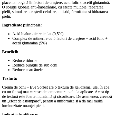
placenta, bogată în factori de creștere, acid folic si acetil glutamină.
O soluție globală anti-îmbătrânire, cu efecte multiple: repararea
pielii, stimularea creșterii celulare, anti-rid, fermitatea și hidratarea
pielii.
Ingrediente principale:
Acid hialuronic reticulat (0,5%)
Complex de întinerire cu 5 factori de creștere + acid folic +
acetil glutamina (5%)
Beneficii:
Reduce ridurile
Reduce pungile de sub ochi
Reduce cearcănele
Textură:
Cremă de ochi – Eye Sorbet are o textura de gel-cremă, ulei în apă,
cu un finisaj mat care scade temperatura pielii la aplicare. Acest tip
de textură este foarte hidratantă și răcoritoare. De asemenea, creează
un „efect de estompare”, pentru a uniformiza și a da mai multă
luminozitate nuanței pielii.
Indicații de utilizare: