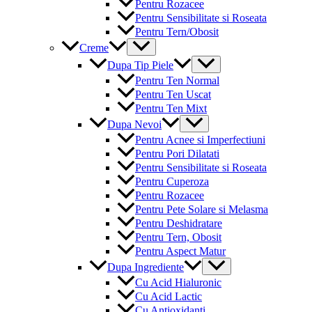
Pentru Rozacee
Pentru Sensibilitate si Roseata
Pentru Tern/Obosit
Menu
Creme
Toggle
Menu
Dupa Tip Piele
Toggle
Pentru Ten Normal
Pentru Ten Uscat
Pentru Ten Mixt
Menu
Dupa Nevoi
Toggle
Pentru Acnee si Imperfectiuni
Pentru Pori Dilatati
Pentru Sensibilitate si Roseata
Pentru Cuperoza
Pentru Rozacee
Pentru Pete Solare si Melasma
Pentru Deshidratare
Pentru Tern, Obosit
Pentru Aspect Matur
Menu
Dupa Ingrediente
Toggle
Cu Acid Hialuronic
Cu Acid Lactic
Cu Antioxidanti