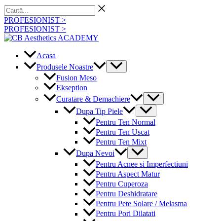
Skip
Caută...
to
PROFESIONIST >
content
PROFESIONIST >
Acasa
Menu
Produsele Noastre
Toggle
Fusion Meso
Ekseption
Menu
Curatare & Demachiere
Toggle
Menu
Dupa Tip Piele
Toggle
Pentru Ten Normal
Pentru Ten Uscat
Pentru Ten Mixt
Menu
Dupa Nevoi
Toggle
Pentru Acnee si Imperfectiuni
Pentru Aspect Matur
Pentru Cuperoza
Pentru Deshidratare
Pentru Pete Solare / Melasma
Pentru Pori Dilatati