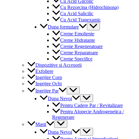
Cu Acid Glicolic
Cu Rezorcina (Hidrochinona)
Cu Acid Salicilic
Cu Acid Tranexamic
Menu
Dupa formulare
Toggle
Creme Emoliente
Creme Hidratante
Creme Regeneratoare
Creme Reparatoare
Creme Specifice
Dispozitive si Accesorii
Exfoliere
Ingrijire Corp
Ingrijire Ochi
Menu
Ingrijire Par
Toggle
Menu
Dupa Nevoi
Toggle
Pentru Cadere Par / Revitalizare
Pentru Alopecie Androgenetica /
Regenerare
Menu
Masti
Toggle
Menu
Dupa Nevoi
Toggle
Pentru Acnee si Imperfectiuni