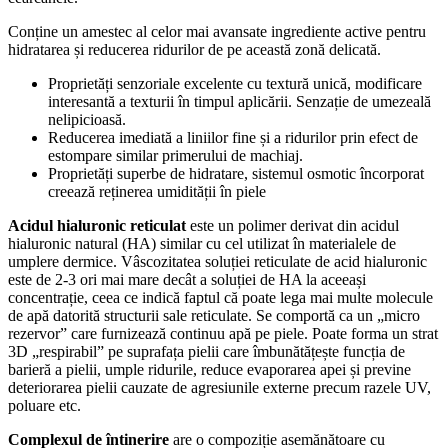
Conține un amestec al celor mai avansate ingrediente active pentru
hidratarea și reducerea ridurilor de pe această zonă delicată.
Proprietăți senzoriale excelente cu textură unică, modificare
interesantă a texturii în timpul aplicării. Senzație de umezeală
nelipicioasă.
Reducerea imediată a liniilor fine și a ridurilor prin efect de
estompare similar primerului de machiaj.
Proprietăți superbe de hidratare, sistemul osmotic încorporat
creează reținerea umidității în piele
Acidul hialuronic reticulat
este un polimer derivat din acidul
hialuronic natural (HA) similar cu cel utilizat în materialele de
umplere dermice. Vâscozitatea soluției reticulate de acid hialuronic
este de 2-3 ori mai mare decât a soluției de HA la aceeași
concentrație, ceea ce indică faptul că poate lega mai multe molecule
de apă datorită structurii sale reticulate. Se comportă ca un „micro
rezervor” care furnizează continuu apă pe piele. Poate forma un strat
3D „respirabil” pe suprafața pielii care îmbunătățește funcția de
barieră a pielii, umple ridurile, reduce evaporarea apei și previne
deteriorarea pielii cauzate de agresiunile externe precum razele UV,
poluare etc.
Complexul de întinerire
are o compoziție asemănătoare cu