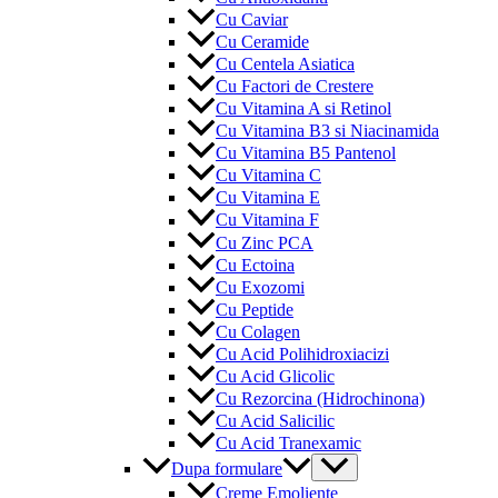
Cu Caviar
Cu Ceramide
Cu Centela Asiatica
Cu Factori de Crestere
Cu Vitamina A si Retinol
Cu Vitamina B3 si Niacinamida
Cu Vitamina B5 Pantenol
Cu Vitamina C
Cu Vitamina E
Cu Vitamina F
Cu Zinc PCA
Cu Ectoina
Cu Exozomi
Cu Peptide
Cu Colagen
Cu Acid Polihidroxiacizi
Cu Acid Glicolic
Cu Rezorcina (Hidrochinona)
Cu Acid Salicilic
Cu Acid Tranexamic
Menu
Dupa formulare
Toggle
Creme Emoliente