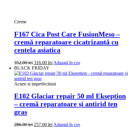
Creme
F167 Cica Post Care FusionMeso –
cremă reparatoare cicatrizantă cu
centela asiatica
Prețul
Prețul
352.00
lei
316.00
lei
Adaugă în coș
inițial
curent
BLACK FRIDAY
a
este:
fost:
316.00 lei.
352.00 lei.
Acnee si imperfectiuni
E102 Glaciar repair 50 ml Ekseption
– cremă reparatoare și antirid ten
gras
Prețul
Prețul
286.00
lei
257.00
lei
Adaugă în coș
inițial
curent