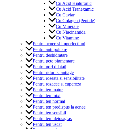
Cu Acid Hialuronic
Cu Acid Tranexamic
Cu Caviar
Cu Colagen (Peptide)
Cu Minerale
Cu Niacinamida
Cu Vitamine
Pentru acnee si imperfectiuni
Pentru anti poluare
Pentru deshidratare
Pentru pete pigmentare
Pentru pori dilatati
Pentru riduri si antiage
Pentru roseata si sensibilitate
Pentru rozacee si cuperoza
Pentru ten matur
Pentru ten mixt
Pentru ten normal
Pentru ten predispus la acnee
Pentru ten sensibil
Pentru ten uleios/gras
Pentru ten uscat