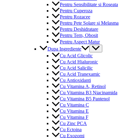
Pentru Sensibilitate si Roseata
Pentru Cuperoza
Pentru Rozacee
Pentru Pete Solare si Melasma
Pentru Deshidratare
Pentru Tern, Obosit
Pentru Aspect Matur
Menu
Dupa Ingrediente
Toggle
Cu Acid Glicolic
Cu Acid Hialuronic
Cu Acid Salicilic
Cu Acid Tranexamic
Cu Antioxidanti
Cu Vitamina A, Retinol
Cu Vitamina B3 Niacinamida
Cu Vitamina B5 Pantenol
Cu Vitamina C
Cu Vitamina E
Cu Vitamina F
Cu Zinc PCA
Cu Ectoina
Cu Exozomi