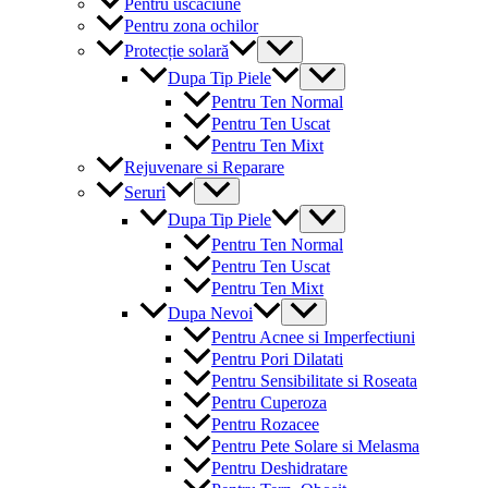
Pentru uscaciune
Pentru zona ochilor
Menu
Protecție solară
Toggle
Menu
Dupa Tip Piele
Toggle
Pentru Ten Normal
Pentru Ten Uscat
Pentru Ten Mixt
Rejuvenare si Reparare
Menu
Seruri
Toggle
Menu
Dupa Tip Piele
Toggle
Pentru Ten Normal
Pentru Ten Uscat
Pentru Ten Mixt
Menu
Dupa Nevoi
Toggle
Pentru Acnee si Imperfectiuni
Pentru Pori Dilatati
Pentru Sensibilitate si Roseata
Pentru Cuperoza
Pentru Rozacee
Pentru Pete Solare si Melasma
Pentru Deshidratare