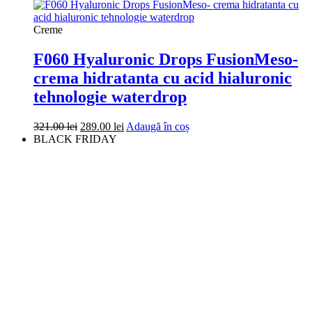
Creme
F060 Hyaluronic Drops FusionMeso-
crema hidratanta cu acid hialuronic
tehnologie waterdrop
Prețul
Prețul
321.00
lei
289.00
lei
Adaugă în coș
inițial
curent
BLACK FRIDAY
a
este:
fost:
289.00 lei.
321.00 lei.