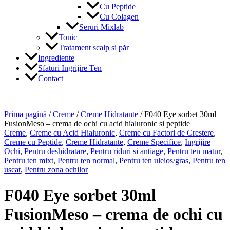
Cu Peptide
Cu Colagen
Seruri Mixlab
Tonic
Tratament scalp si păr
Ingrediente
Sfaturi Ingrijire Ten
Contact
Prima pagină
/
Creme
/
Creme Hidratante
/ F040 Eye sorbet 30ml
FusionMeso – crema de ochi cu acid hialuronic si peptide
Creme
,
Creme cu Acid Hialuronic
,
Creme cu Factori de Crestere
,
Creme cu Peptide
,
Creme Hidratante
,
Creme Specifice
,
Ingrijire
Ochi
,
Pentru deshidratare
,
Pentru riduri si antiage
,
Pentru ten matur
,
Pentru ten mixt
,
Pentru ten normal
,
Pentru ten uleios/gras
,
Pentru ten
uscat
,
Pentru zona ochilor
F040 Eye sorbet 30ml
FusionMeso – crema de ochi cu