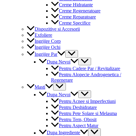
Creme Hidratante
Creme Regeneratoare
Creme Reparatoare
Creme Specifice
Dispozitive si Accesorii
Exfoliere
Ingrijire Corp
Ingrijire Ochi
Menu
Ingrijire Par
Toggle
Menu
Dupa Nevoi
Toggle
Pentru Cadere Par / Revitalizare
Pentru Alopecie Androgenetica /
Regenerare
Menu
Masti
Toggle
Menu
Dupa Nevoi
Toggle
Pentru Acnee si Imperfectiuni
Pentru Deshidratare
Pentru Pete Solare si Melasma
Pentru Tern, Obosit
Pentru Aspect Matur
Menu
Dupa Ingrediente
Toggle