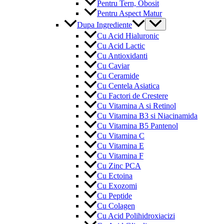
Pentru Tern, Obosit
Pentru Aspect Matur
Menu
Dupa Ingrediente
Toggle
Cu Acid Hialuronic
Cu Acid Lactic
Cu Antioxidanti
Cu Caviar
Cu Ceramide
Cu Centela Asiatica
Cu Factori de Crestere
Cu Vitamina A si Retinol
Cu Vitamina B3 si Niacinamida
Cu Vitamina B5 Pantenol
Cu Vitamina C
Cu Vitamina E
Cu Vitamina F
Cu Zinc PCA
Cu Ectoina
Cu Exozomi
Cu Peptide
Cu Colagen
Cu Acid Polihidroxiacizi