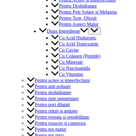
Pentru Deshidratare
Pentru Pete Solare si Melasma
Pentru Tern, Obosit
Pentru Aspect Matur
Menu
Dupa Ingrediente
Toggle
Cu Acid Hialuronic
Cu Acid Tranexamic
Cu Caviar
Cu Colagen (Peptide)
Cu Minerale
Cu Niacinamida
Cu Vitamine
Pentru acnee si imperfectiuni
Pentru anti poluare
Pentru deshidratare
Pentru pete pigmentare
Pentru pori dilatati
Pentru riduri si antiage
Pentru roseata si sensibilitate
Pentru rozacee si cuperoza
Pentru ten matur
Pentru ten mixt