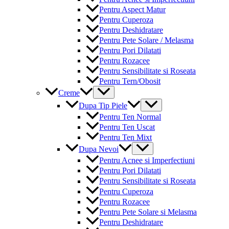
Pentru Aspect Matur
Pentru Cuperoza
Pentru Deshidratare
Pentru Pete Solare / Melasma
Pentru Pori Dilatati
Pentru Rozacee
Pentru Sensibilitate si Roseata
Pentru Tern/Obosit
Menu
Creme
Toggle
Menu
Dupa Tip Piele
Toggle
Pentru Ten Normal
Pentru Ten Uscat
Pentru Ten Mixt
Menu
Dupa Nevoi
Toggle
Pentru Acnee si Imperfectiuni
Pentru Pori Dilatati
Pentru Sensibilitate si Roseata
Pentru Cuperoza
Pentru Rozacee
Pentru Pete Solare si Melasma
Pentru Deshidratare