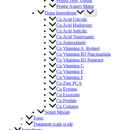
Pentru Tern, Obosit
Pentru Aspect Matur
Menu
Dupa Ingrediente
Toggle
Cu Acid Glicolic
Cu Acid Hialuronic
Cu Acid Salicilic
Cu Acid Tranexamic
Cu Antioxidanti
Cu Vitamina A, Retinol
Cu Vitamina B3 Niacinamida
Cu Vitamina B5 Pantenol
Cu Vitamina C
Cu Vitamina E
Cu Vitamina F
Cu Zinc PCA
Cu Ectoina
Cu Exozomi
Cu Peptide
Cu Colagen
Seruri Mixlab
Tonic
Tratament scalp si păr
Ingrediente