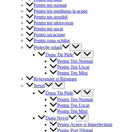
Pentru ten normal
Pentru ten predispus la acnee
Pentru ten sensibil
Pentru ten uleios/gras
Pentru ten uscat
Pentru uscaciune
Pentru zona ochilor
Menu
Protecție solară
Toggle
Menu
Dupa Tip Piele
Toggle
Pentru Ten Normal
Pentru Ten Uscat
Pentru Ten Mixt
Rejuvenare si Reparare
Menu
Seruri
Toggle
Menu
Dupa Tip Piele
Toggle
Pentru Ten Normal
Pentru Ten Uscat
Pentru Ten Mixt
Menu
Dupa Nevoi
Toggle
Pentru Acnee si Imperfectiuni
Pentru Pori Dilatati