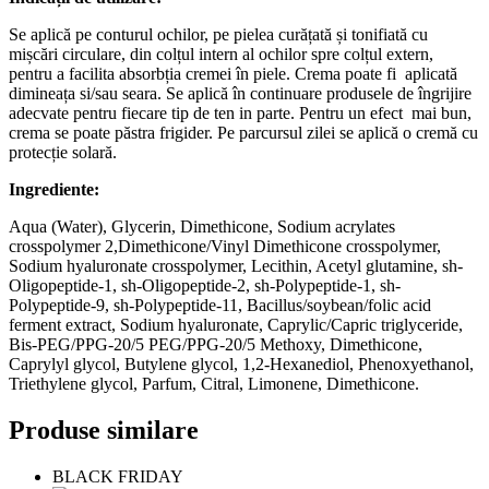
Se aplică pe conturul ochilor, pe pielea curățată și tonifiată cu
mișcări circulare, din colțul intern al ochilor spre colțul extern,
pentru a facilita absorbția cremei în piele. Crema poate fi aplicată
dimineața si/sau seara. Se aplică în continuare produsele de îngrijire
adecvate pentru fiecare tip de ten in parte. Pentru un efect mai bun,
crema se poate păstra frigider. Pe parcursul zilei se aplică o cremă cu
protecție solară.
Ingrediente:
Aqua (Water), Glycerin, Dimethicone, Sodium acrylates
crosspolymer 2,Dimethicone/Vinyl Dimethicone crosspolymer,
Sodium hyaluronate crosspolymer, Lecithin, Acetyl glutamine, sh-
Oligopeptide-1, sh-Oligopeptide-2, sh-Polypeptide-1, sh-
Polypeptide-9, sh-Polypeptide-11, Bacillus/soybean/folic acid
ferment extract, Sodium hyaluronate, Caprylic/Capric triglyceride,
Bis-PEG/PPG-20/5 PEG/PPG-20/5 Methoxy, Dimethicone,
Caprylyl glycol, Butylene glycol, 1,2-Hexanediol, Phenoxyethanol,
Triethylene glycol, Parfum, Citral, Limonene, Dimethicone.
Produse similare
BLACK FRIDAY