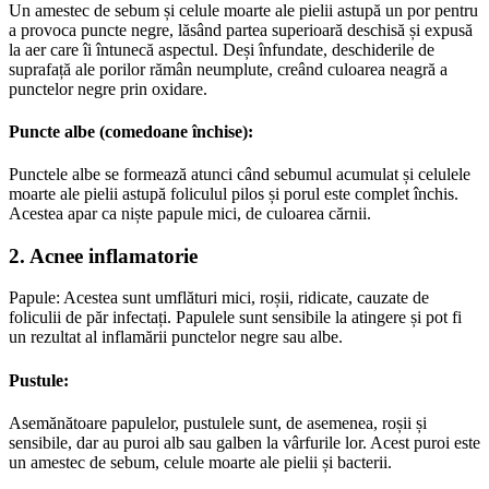
Un amestec de sebum și celule moarte ale pielii astupă un por pentru
a provoca puncte negre, lăsând partea superioară deschisă și expusă
la aer care îi întunecă aspectul. Deși înfundate, deschiderile de
suprafață ale porilor rămân neumplute, creând culoarea neagră a
punctelor negre prin oxidare.
Puncte albe (comedoane închise):
Punctele albe se formează atunci când sebumul acumulat și celulele
moarte ale pielii astupă foliculul pilos și porul este complet închis.
Acestea apar ca niște papule mici, de culoarea cărnii.
2. Acnee inflamatorie
Papule: Acestea sunt umflături mici, roșii, ridicate, cauzate de
foliculii de păr infectați. Papulele sunt sensibile la atingere și pot fi
un rezultat al inflamării punctelor negre sau albe.
Pustule:
Asemănătoare papulelor, pustulele sunt, de asemenea, roșii și
sensibile, dar au puroi alb sau galben la vârfurile lor. Acest puroi este
un amestec de sebum, celule moarte ale pielii și bacterii.