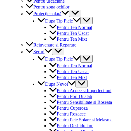
Pentru uscaciune
Pentru zona ochilor
Menu
Protecție solară
Toggle
Menu
Dupa Tip Piele
Toggle
Pentru Ten Normal
Pentru Ten Uscat
Pentru Ten Mixt
Rejuvenare si Reparare
Menu
Seruri
Toggle
Menu
Dupa Tip Piele
Toggle
Pentru Ten Normal
Pentru Ten Uscat
Pentru Ten Mixt
Menu
Dupa Nevoi
Toggle
Pentru Acnee si Imperfectiuni
Pentru Pori Dilatati
Pentru Sensibilitate si Roseata
Pentru Cuperoza
Pentru Rozacee
Pentru Pete Solare si Melasma
Pentru Deshidratare