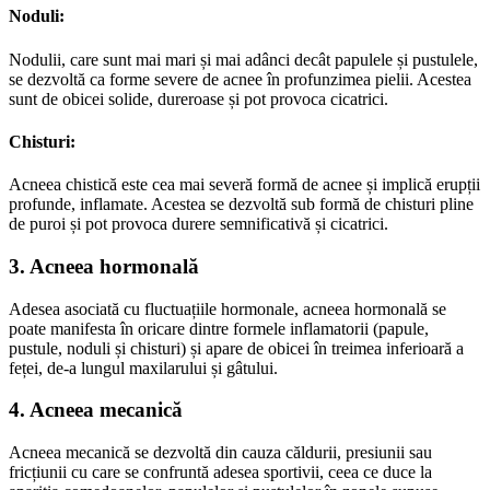
Noduli:
Nodulii, care sunt mai mari și mai adânci decât papulele și pustulele,
se dezvoltă ca forme severe de acnee în profunzimea pielii. Acestea
sunt de obicei solide, dureroase și pot provoca cicatrici.
Chisturi:
Acneea chistică este cea mai severă formă de acnee și implică erupții
profunde, inflamate. Acestea se dezvoltă sub formă de chisturi pline
de puroi și pot provoca durere semnificativă și cicatrici.
3. Acneea hormonală
Adesea asociată cu fluctuațiile hormonale, acneea hormonală se
poate manifesta în oricare dintre formele inflamatorii (papule,
pustule, noduli și chisturi) și apare de obicei în treimea inferioară a
feței, de-a lungul maxilarului și gâtului.
4. Acneea mecanică
Acneea mecanică se dezvoltă din cauza căldurii, presiunii sau
fricțiunii cu care se confruntă adesea sportivii, ceea ce duce la