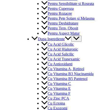
Pentru Sensibilitate si Roseata
Pentru Cuperoza
Pentru Rozacee
Pentru Pete Solare si Melasma
Pentru Deshidratare
Pentru Tern, Obosit
Pentru Aspect Matur
Menu
Dupa Ingrediente
Toggle
Cu Acid Glicolic
Cu Acid Hialuronic
Cu Acid Salicilic
Cu Acid Tranexamic
Cu Antioxidanti
Cu Vitamina A, Retinol
Cu Vitamina B3 Niacinamida
Cu Vitamina B5 Pantenol
Cu Vitamina C
Cu Vitamina E
Cu Vitamina F
Cu Zinc PCA
Cu Ectoina
Cu Exozomi