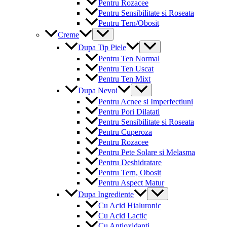
Pentru Rozacee
Pentru Sensibilitate si Roseata
Pentru Tern/Obosit
Menu
Creme
Toggle
Menu
Dupa Tip Piele
Toggle
Pentru Ten Normal
Pentru Ten Uscat
Pentru Ten Mixt
Menu
Dupa Nevoi
Toggle
Pentru Acnee si Imperfectiuni
Pentru Pori Dilatati
Pentru Sensibilitate si Roseata
Pentru Cuperoza
Pentru Rozacee
Pentru Pete Solare si Melasma
Pentru Deshidratare
Pentru Tern, Obosit
Pentru Aspect Matur
Menu
Dupa Ingrediente
Toggle
Cu Acid Hialuronic
Cu Acid Lactic
Cu Antioxidanti