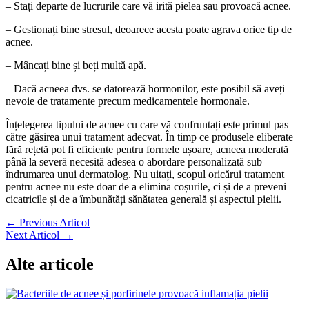
– Stați departe de lucrurile care vă irită pielea sau provoacă acnee.
– Gestionați bine stresul, deoarece acesta poate agrava orice tip de
acnee.
– Mâncați bine și beți multă apă.
– Dacă acneea dvs. se datorează hormonilor, este posibil să aveți
nevoie de tratamente precum medicamentele hormonale.
Înțelegerea tipului de acnee cu care vă confruntați este primul pas
către găsirea unui tratament adecvat. În timp ce produsele eliberate
fără rețetă pot fi eficiente pentru formele ușoare, acneea moderată
până la severă necesită adesea o abordare personalizată sub
îndrumarea unui dermatolog. Nu uitați, scopul oricărui tratament
pentru acnee nu este doar de a elimina coșurile, ci și de a preveni
cicatricile și de a îmbunătăți sănătatea generală și aspectul pielii.
←
Previous Articol
Next Articol
→
Alte articole