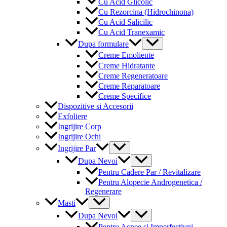
Cu Acid Glicolic
Cu Rezorcina (Hidrochinona)
Cu Acid Salicilic
Cu Acid Tranexamic
Menu
Dupa formulare
Toggle
Creme Emoliente
Creme Hidratante
Creme Regeneratoare
Creme Reparatoare
Creme Specifice
Dispozitive si Accesorii
Exfoliere
Ingrijire Corp
Ingrijire Ochi
Menu
Ingrijire Par
Toggle
Menu
Dupa Nevoi
Toggle
Pentru Cadere Par / Revitalizare
Pentru Alopecie Androgenetica /
Regenerare
Menu
Masti
Toggle
Menu
Dupa Nevoi
Toggle
Pentru Acnee si Imperfectiuni