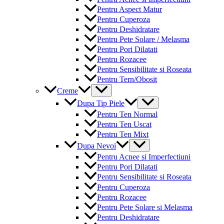
Pentru Aspect Matur
Pentru Cuperoza
Pentru Deshidratare
Pentru Pete Solare / Melasma
Pentru Pori Dilatati
Pentru Rozacee
Pentru Sensibilitate si Roseata
Pentru Tern/Obosit
Menu
Creme
Toggle
Menu
Dupa Tip Piele
Toggle
Pentru Ten Normal
Pentru Ten Uscat
Pentru Ten Mixt
Menu
Dupa Nevoi
Toggle
Pentru Acnee si Imperfectiuni
Pentru Pori Dilatati
Pentru Sensibilitate si Roseata
Pentru Cuperoza
Pentru Rozacee
Pentru Pete Solare si Melasma
Pentru Deshidratare