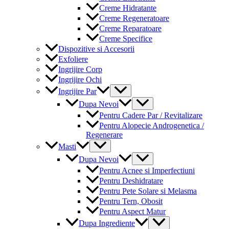
Creme Hidratante
Creme Regeneratoare
Creme Reparatoare
Creme Specifice
Dispozitive si Accesorii
Exfoliere
Ingrijire Corp
Ingrijire Ochi
Menu
Ingrijire Par
Toggle
Menu
Dupa Nevoi
Toggle
Pentru Cadere Par / Revitalizare
Pentru Alopecie Androgenetica /
Regenerare
Menu
Masti
Toggle
Menu
Dupa Nevoi
Toggle
Pentru Acnee si Imperfectiuni
Pentru Deshidratare
Pentru Pete Solare si Melasma
Pentru Tern, Obosit
Pentru Aspect Matur
Menu
Dupa Ingrediente
Toggle