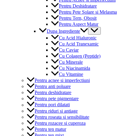
Pentru Deshidratare
Pentru Pete Solare si Melasma
Pentru Tern, Obosit
Pentru Aspect Matur
Menu
Dupa Ingrediente
Toggle
Cu Acid Hialuronic
Cu Acid Tranexamic
Cu Caviar
Cu Colagen (Peptide)
Cu Minerale
Cu Niacinamida
Cu Vitamine
Pentru acnee si imperfectiuni
Pentru anti poluare
Pentru deshidratare
Pentru pete pigmentare
Pentru pori dilatati
Pentru riduri si antiage
Pentru roseata si sensibilitate
Pentru rozacee si cuperoza
Pentru ten matur
Pentru ten mixt