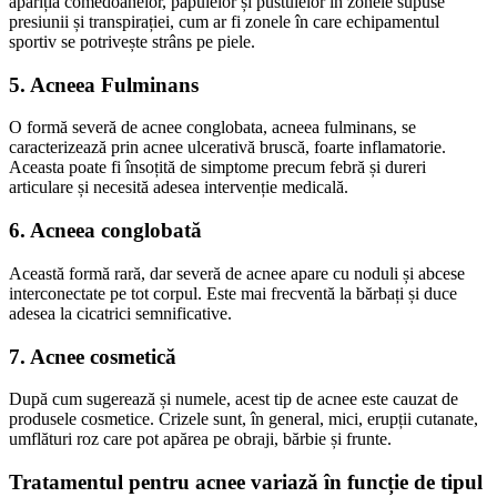
apariția comedoanelor, papulelor și pustulelor în zonele supuse
presiunii și transpirației, cum ar fi zonele în care echipamentul
sportiv se potrivește strâns pe piele.
5. Acneea Fulminans
O formă severă de acnee conglobata, acneea fulminans, se
caracterizează prin acnee ulcerativă bruscă, foarte inflamatorie.
Aceasta poate fi însoțită de simptome precum febră și dureri
articulare și necesită adesea intervenție medicală.
6. Acneea conglobată
Această formă rară, dar severă de acnee apare cu noduli și abcese
interconectate pe tot corpul. Este mai frecventă la bărbați și duce
adesea la cicatrici semnificative.
7. Acnee cosmetică
După cum sugerează și numele, acest tip de acnee este cauzat de
produsele cosmetice. Crizele sunt, în general, mici, erupții cutanate,
umflături roz care pot apărea pe obraji, bărbie și frunte.
Tratamentul pentru acnee variază în funcție de tipul