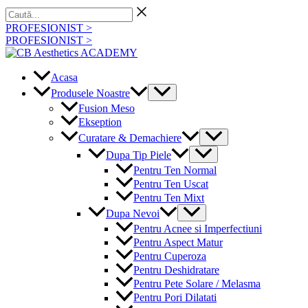
Skip
Caută...
to
PROFESIONIST >
content
PROFESIONIST >
Acasa
Menu
Produsele Noastre
Toggle
Fusion Meso
Ekseption
Menu
Curatare & Demachiere
Toggle
Menu
Dupa Tip Piele
Toggle
Pentru Ten Normal
Pentru Ten Uscat
Pentru Ten Mixt
Menu
Dupa Nevoi
Toggle
Pentru Acnee si Imperfectiuni
Pentru Aspect Matur
Pentru Cuperoza
Pentru Deshidratare
Pentru Pete Solare / Melasma
Pentru Pori Dilatati