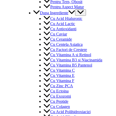
Pentru Tern, Obosit
Pentru Aspect Matur
Menu
Dupa Ingrediente
Toggle
Cu Acid Hialuronic
Cu Acid Lactic
Cu Antioxidanti
Cu Caviar
Cu Ceramide
Cu Centela Asiatica
Cu Factori de Crestere
Cu Vitamina A si Retinol
Cu Vitamina B3 si Niacinamida
Cu Vitamina B5 Pantenol
Cu Vitamina C
Cu Vitamina E
Cu Vitamina F
Cu Zinc PCA
Cu Ectoina
Cu Exozomi
Cu Peptide
Cu Colagen
Cu Acid Polihidroxiacizi