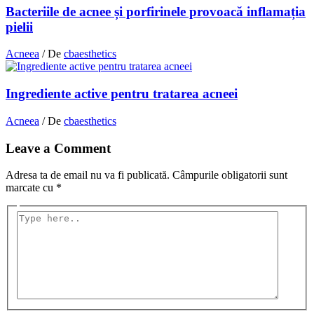
Bacteriile de acnee și porfirinele provoacă inflamația
pielii
Acneea
/ De
cbaesthetics
Ingrediente active pentru tratarea acneei
Acneea
/ De
cbaesthetics
Leave a Comment
Adresa ta de email nu va fi publicată.
Câmpurile obligatorii sunt
marcate cu
*
Type
here..