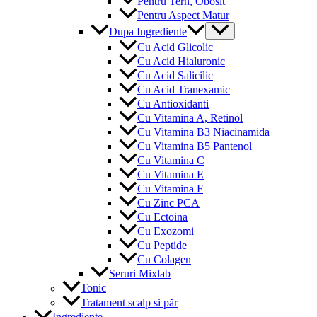
Pentru Tern, Obosit
Pentru Aspect Matur
Menu
Dupa Ingrediente
Toggle
Cu Acid Glicolic
Cu Acid Hialuronic
Cu Acid Salicilic
Cu Acid Tranexamic
Cu Antioxidanti
Cu Vitamina A, Retinol
Cu Vitamina B3 Niacinamida
Cu Vitamina B5 Pantenol
Cu Vitamina C
Cu Vitamina E
Cu Vitamina F
Cu Zinc PCA
Cu Ectoina
Cu Exozomi
Cu Peptide
Cu Colagen
Seruri Mixlab
Tonic
Tratament scalp si păr
Ingrediente