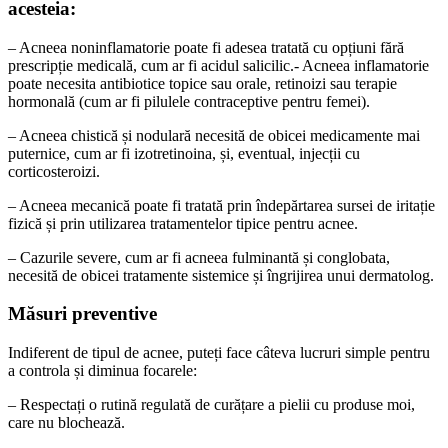
acesteia:
– Acneea noninflamatorie poate fi adesea tratată cu opțiuni fără
prescripție medicală, cum ar fi acidul salicilic.- Acneea inflamatorie
poate necesita antibiotice topice sau orale, retinoizi sau terapie
hormonală (cum ar fi pilulele contraceptive pentru femei).
– Acneea chistică și nodulară necesită de obicei medicamente mai
puternice, cum ar fi izotretinoina, și, eventual, injecții cu
corticosteroizi.
– Acneea mecanică poate fi tratată prin îndepărtarea sursei de iritație
fizică și prin utilizarea tratamentelor tipice pentru acnee.
– Cazurile severe, cum ar fi acneea fulminantă și conglobata,
necesită de obicei tratamente sistemice și îngrijirea unui dermatolog.
Măsuri preventive
Indiferent de tipul de acnee, puteți face câteva lucruri simple pentru
a controla și diminua focarele:
– Respectați o rutină regulată de curățare a pielii cu produse moi,
care nu blochează.