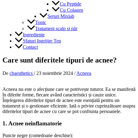
Cu Peptide
Cu Colagen
Seruri Mixlab
Tonic
Tratament scalp si păr
Ingrediente
Sfaturi Ingrijire Ten
Contact
Care sunt diferitele tipuri de acnee?
De
cbaesthetics
/
23 noiembrie 2024
/
Acneea
Acneea nu este o afecțiune care se potrivește tuturor. Ea se manifestă
în diferite forme, fiecare având caracteristici și cauze unice.
Înțelegerea diferitelor tipuri de acnee este esențială pentru un
tratament și o gestionare eficiente. Iată o privire cuprinzătoare asupra
diferitelor tipuri de acnee cu care se pot confrunta persoanele.
1. Acnee neinflamatorie
Puncte negre (comedoane deschise):