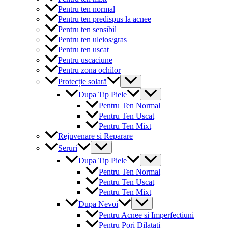
Pentru ten normal
Pentru ten predispus la acnee
Pentru ten sensibil
Pentru ten uleios/gras
Pentru ten uscat
Pentru uscaciune
Pentru zona ochilor
Menu
Protecție solară
Toggle
Menu
Dupa Tip Piele
Toggle
Pentru Ten Normal
Pentru Ten Uscat
Pentru Ten Mixt
Rejuvenare si Reparare
Menu
Seruri
Toggle
Menu
Dupa Tip Piele
Toggle
Pentru Ten Normal
Pentru Ten Uscat
Pentru Ten Mixt
Menu
Dupa Nevoi
Toggle
Pentru Acnee si Imperfectiuni
Pentru Pori Dilatati