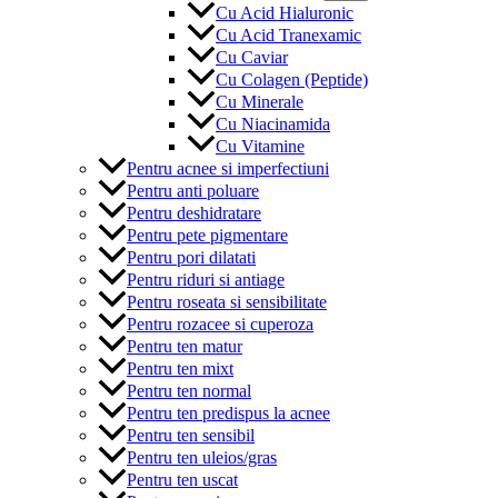
Cu Acid Hialuronic
Cu Acid Tranexamic
Cu Caviar
Cu Colagen (Peptide)
Cu Minerale
Cu Niacinamida
Cu Vitamine
Pentru acnee si imperfectiuni
Pentru anti poluare
Pentru deshidratare
Pentru pete pigmentare
Pentru pori dilatati
Pentru riduri si antiage
Pentru roseata si sensibilitate
Pentru rozacee si cuperoza
Pentru ten matur
Pentru ten mixt
Pentru ten normal
Pentru ten predispus la acnee
Pentru ten sensibil
Pentru ten uleios/gras
Pentru ten uscat