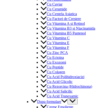
Cu Caviar
Cu Ceramide
Cu Centela Asiatica
Cu Factori de Crestere
Cu Vitamina A si Retinol
Cu Vitamina B3 si Niacinamida
Cu Vitamina B5 Pantenol
Cu Vitamina C
Cu Vitamina E
Cu Vitamina F
Cu Zinc PCA
Cu Ectoina
Cu Exozomi
Cu Peptide
Cu Colagen
Cu Acid Polihidroxiacizi
Cu Acid Glicolic
Cu Rezorcina (Hidrochinona)
Cu Acid Salicilic
Cu Acid Tranexamic
Menu
Dupa formulare
Toggle
Creme Emoliente