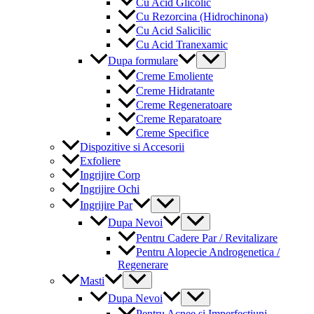
Cu Acid Glicolic
Cu Rezorcina (Hidrochinona)
Cu Acid Salicilic
Cu Acid Tranexamic
Menu
Dupa formulare
Toggle
Creme Emoliente
Creme Hidratante
Creme Regeneratoare
Creme Reparatoare
Creme Specifice
Dispozitive si Accesorii
Exfoliere
Ingrijire Corp
Ingrijire Ochi
Menu
Ingrijire Par
Toggle
Menu
Dupa Nevoi
Toggle
Pentru Cadere Par / Revitalizare
Pentru Alopecie Androgenetica /
Regenerare
Menu
Masti
Toggle
Menu
Dupa Nevoi
Toggle
Pentru Acnee si Imperfectiuni