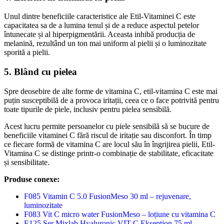
Unul dintre beneficiile caracteristice ale Etil-Vitaminei C este
capacitatea sa de a lumina tenul și de a reduce aspectul petelor
întunecate și al hiperpigmentării. Aceasta inhibă producția de
melanină, rezultând un ton mai uniform al pielii și o luminozitate
sporită a pielii.
5. Blând cu pielea
Spre deosebire de alte forme de vitamina C, etil-vitamina C este mai
puțin susceptibilă de a provoca iritații, ceea ce o face potrivită pentru
toate tipurile de piele, inclusiv pentru pielea sensibilă.
Acest lucru permite persoanelor cu piele sensibilă să se bucure de
beneficiile vitaminei C fără riscul de iritație sau disconfort. În timp
ce fiecare formă de vitamina C are locul său în îngrijirea pielii, Etil-
Vitamina C se distinge printr-o combinație de stabilitate, eficacitate
și sensibilitate.
Produse conexe:
F085 Vitamin C 5.0 FusionMeso 30 ml – rejuvenare,
luminozitate
F083 Vit C micro water FusionMeso – loțiune cu vitamina C
E125 Ser Mixlab Hyaluronic VIT C Ekseption 75 ml –