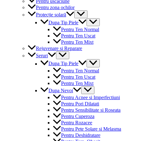
Pentru uscaciune
Pentru zona ochilor
Menu
Protecție solară
Toggle
Menu
Dupa Tip Piele
Toggle
Pentru Ten Normal
Pentru Ten Uscat
Pentru Ten Mixt
Rejuvenare si Reparare
Menu
Seruri
Toggle
Menu
Dupa Tip Piele
Toggle
Pentru Ten Normal
Pentru Ten Uscat
Pentru Ten Mixt
Menu
Dupa Nevoi
Toggle
Pentru Acnee si Imperfectiuni
Pentru Pori Dilatati
Pentru Sensibilitate si Roseata
Pentru Cuperoza
Pentru Rozacee
Pentru Pete Solare si Melasma
Pentru Deshidratare