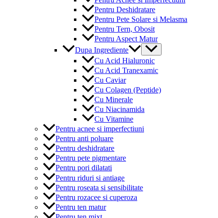
Pentru Deshidratare
Pentru Pete Solare si Melasma
Pentru Tern, Obosit
Pentru Aspect Matur
Menu
Dupa Ingrediente
Toggle
Cu Acid Hialuronic
Cu Acid Tranexamic
Cu Caviar
Cu Colagen (Peptide)
Cu Minerale
Cu Niacinamida
Cu Vitamine
Pentru acnee si imperfectiuni
Pentru anti poluare
Pentru deshidratare
Pentru pete pigmentare
Pentru pori dilatati
Pentru riduri si antiage
Pentru roseata si sensibilitate
Pentru rozacee si cuperoza
Pentru ten matur
Pentru ten mixt