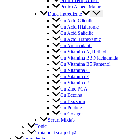
Pentru Tern, Obosit
Pentru Aspect Matur
Menu
Dupa Ingrediente
Toggle
Cu Acid Glicolic
Cu Acid Hialuronic
Cu Acid Salicilic
Cu Acid Tranexamic
Cu Antioxidanti
Cu Vitamina A, Retinol
Cu Vitamina B3 Niacinamida
Cu Vitamina B5 Pantenol
Cu Vitamina C
Cu Vitamina E
Cu Vitamina F
Cu Zinc PCA
Cu Ectoina
Cu Exozomi
Cu Peptide
Cu Colagen
Seruri Mixlab
Tonic
Tratament scalp si păr
Ingrediente