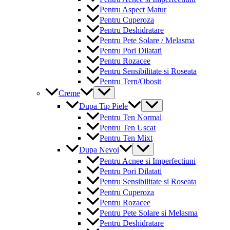
Pentru Aspect Matur
Pentru Cuperoza
Pentru Deshidratare
Pentru Pete Solare / Melasma
Pentru Pori Dilatati
Pentru Rozacee
Pentru Sensibilitate si Roseata
Pentru Tern/Obosit
Menu
Creme
Toggle
Menu
Dupa Tip Piele
Toggle
Pentru Ten Normal
Pentru Ten Uscat
Pentru Ten Mixt
Menu
Dupa Nevoi
Toggle
Pentru Acnee si Imperfectiuni
Pentru Pori Dilatati
Pentru Sensibilitate si Roseata
Pentru Cuperoza
Pentru Rozacee
Pentru Pete Solare si Melasma
Pentru Deshidratare