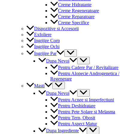
Creme Hidratante
Creme Regeneratoare
Creme Reparatoare
Creme Specifice
Dispozitive si Accesorii
Exfoliere
Ingrijire Corp
Ingrijire Ochi
Menu
Ingrijire Par
Toggle
Menu
Dupa Nevoi
Toggle
Pentru Cadere Par / Revitalizare
Pentru Alopecie Androgenetica /
Regenerare
Menu
Masti
Toggle
Menu
Dupa Nevoi
Toggle
Pentru Acnee si Imperfectiuni
Pentru Deshidratare
Pentru Pete Solare si Melasma
Pentru Tern, Obosit
Pentru Aspect Matur
Menu
Dupa Ingrediente
Toggle