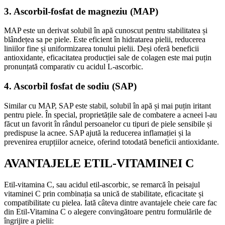
3. Ascorbil-fosfat de magneziu (MAP)
MAP este un derivat solubil în apă cunoscut pentru stabilitatea și
blândețea sa pe piele. Este eficient în hidratarea pielii, reducerea
liniilor fine și uniformizarea tonului pielii. Deși oferă beneficii
antioxidante, eficacitatea producției sale de colagen este mai puțin
pronunțată comparativ cu acidul L-ascorbic.
4. Ascorbil fosfat de sodiu (SAP)
Similar cu MAP, SAP este stabil, solubil în apă și mai puțin iritant
pentru piele. În special, proprietățile sale de combatere a acneei l-au
făcut un favorit în rândul persoanelor cu tipuri de piele sensibile și
predispuse la acnee. SAP ajută la reducerea inflamației și la
prevenirea erupțiilor acneice, oferind totodată beneficii antioxidante.
AVANTAJELE ETIL-VITAMINEI C
Etil-vitamina C, sau acidul etil-ascorbic, se remarcă în peisajul
vitaminei C prin combinația sa unică de stabilitate, eficacitate și
compatibilitate cu pielea. Iată câteva dintre avantajele cheie care fac
din Etil-Vitamina C o alegere convingătoare pentru formulările de
îngrijire a pielii: