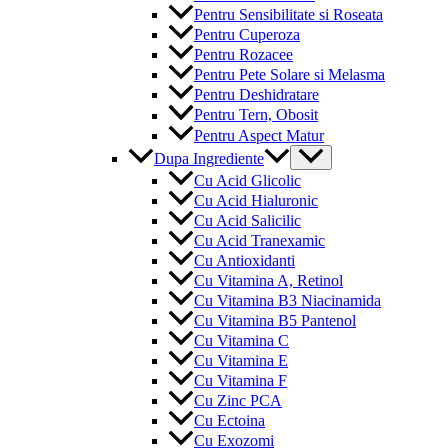
Pentru Sensibilitate si Roseata
Pentru Cuperoza
Pentru Rozacee
Pentru Pete Solare si Melasma
Pentru Deshidratare
Pentru Tern, Obosit
Pentru Aspect Matur
Menu
Dupa Ingrediente
Toggle
Cu Acid Glicolic
Cu Acid Hialuronic
Cu Acid Salicilic
Cu Acid Tranexamic
Cu Antioxidanti
Cu Vitamina A, Retinol
Cu Vitamina B3 Niacinamida
Cu Vitamina B5 Pantenol
Cu Vitamina C
Cu Vitamina E
Cu Vitamina F
Cu Zinc PCA
Cu Ectoina
Cu Exozomi