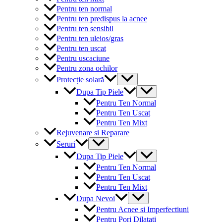
Pentru ten normal
Pentru ten predispus la acnee
Pentru ten sensibil
Pentru ten uleios/gras
Pentru ten uscat
Pentru uscaciune
Pentru zona ochilor
Menu
Protecție solară
Toggle
Menu
Dupa Tip Piele
Toggle
Pentru Ten Normal
Pentru Ten Uscat
Pentru Ten Mixt
Rejuvenare si Reparare
Menu
Seruri
Toggle
Menu
Dupa Tip Piele
Toggle
Pentru Ten Normal
Pentru Ten Uscat
Pentru Ten Mixt
Menu
Dupa Nevoi
Toggle
Pentru Acnee si Imperfectiuni
Pentru Pori Dilatati