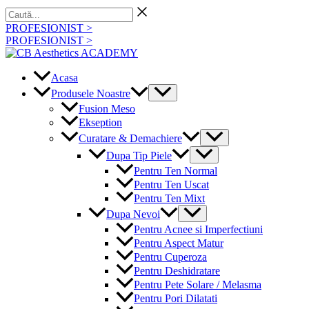
Skip
Caută...
to
PROFESIONIST >
content
PROFESIONIST >
Acasa
Menu
Produsele Noastre
Toggle
Fusion Meso
Ekseption
Menu
Curatare & Demachiere
Toggle
Menu
Dupa Tip Piele
Toggle
Pentru Ten Normal
Pentru Ten Uscat
Pentru Ten Mixt
Menu
Dupa Nevoi
Toggle
Pentru Acnee si Imperfectiuni
Pentru Aspect Matur
Pentru Cuperoza
Pentru Deshidratare
Pentru Pete Solare / Melasma
Pentru Pori Dilatati