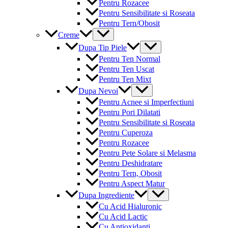
Pentru Rozacee
Pentru Sensibilitate si Roseata
Pentru Tern/Obosit
Menu
Creme
Toggle
Menu
Dupa Tip Piele
Toggle
Pentru Ten Normal
Pentru Ten Uscat
Pentru Ten Mixt
Menu
Dupa Nevoi
Toggle
Pentru Acnee si Imperfectiuni
Pentru Pori Dilatati
Pentru Sensibilitate si Roseata
Pentru Cuperoza
Pentru Rozacee
Pentru Pete Solare si Melasma
Pentru Deshidratare
Pentru Tern, Obosit
Pentru Aspect Matur
Menu
Dupa Ingrediente
Toggle
Cu Acid Hialuronic
Cu Acid Lactic
Cu Antioxidanti