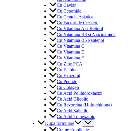
Cu Caviar
Cu Ceramide
Cu Centela Asiatica
Cu Factori de Crestere
Cu Vitamina A si Retinol
Cu Vitamina B3 si Niacinamida
Cu Vitamina B5 Pantenol
Cu Vitamina C
Cu Vitamina E
Cu Vitamina F
Cu Zinc PCA
Cu Ectoina
Cu Exozomi
Cu Peptide
Cu Colagen
Cu Acid Polihidroxiacizi
Cu Acid Glicolic
Cu Rezorcina (Hidrochinona)
Cu Acid Salicilic
Cu Acid Tranexamic
Menu
Dupa formulare
Toggle
Creme Emoliente