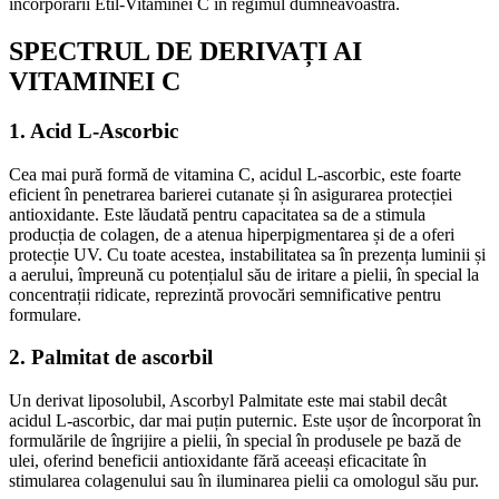
încorporării Etil-Vitaminei C în regimul dumneavoastră.
SPECTRUL DE DERIVAȚI AI
VITAMINEI C
1. Acid L-Ascorbic
Cea mai pură formă de vitamina C, acidul L-ascorbic, este foarte
eficient în penetrarea barierei cutanate și în asigurarea protecției
antioxidante. Este lăudată pentru capacitatea sa de a stimula
producția de colagen, de a atenua hiperpigmentarea și de a oferi
protecție UV. Cu toate acestea, instabilitatea sa în prezența luminii și
a aerului, împreună cu potențialul său de iritare a pielii, în special la
concentrații ridicate, reprezintă provocări semnificative pentru
formulare.
2. Palmitat de ascorbil
Un derivat liposolubil, Ascorbyl Palmitate este mai stabil decât
acidul L-ascorbic, dar mai puțin puternic. Este ușor de încorporat în
formulările de îngrijire a pielii, în special în produsele pe bază de
ulei, oferind beneficii antioxidante fără aceeași eficacitate în
stimularea colagenului sau în iluminarea pielii ca omologul său pur.