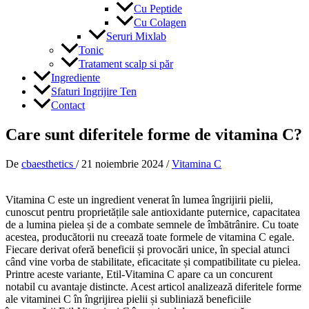
Cu Peptide
Cu Colagen
Seruri Mixlab
Tonic
Tratament scalp si păr
Ingrediente
Sfaturi Ingrijire Ten
Contact
Care sunt diferitele forme de vitamina C?
De
cbaesthetics
/
21 noiembrie 2024
/
Vitamina C
Vitamina C este un ingredient venerat în lumea îngrijirii pielii,
cunoscut pentru proprietățile sale antioxidante puternice, capacitatea
de a lumina pielea și de a combate semnele de îmbătrânire. Cu toate
acestea, producătorii nu creează toate formele de vitamina C egale.
Fiecare derivat oferă beneficii și provocări unice, în special atunci
când vine vorba de stabilitate, eficacitate și compatibilitate cu pielea.
Printre aceste variante, Etil-Vitamina C apare ca un concurent
notabil cu avantaje distincte. Acest articol analizează diferitele forme
ale vitaminei C în îngrijirea pielii și subliniază beneficiile