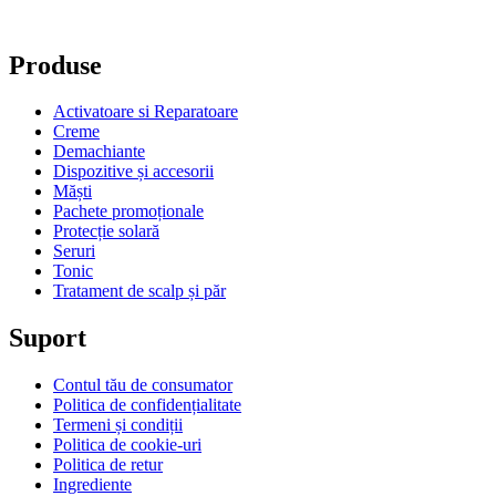
Produse
Activatoare si Reparatoare
Creme
Demachiante
Dispozitive și accesorii
Măști
Pachete promoționale
Protecție solară
Seruri
Tonic
Tratament de scalp și păr
Suport
Contul tău de consumator
Politica de confidențialitate
Termeni și condiții
Politica de cookie-uri
Politica de retur
Ingrediente