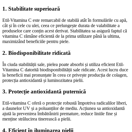
1. Stabilitate superioară
Etil-Vitamina C este remarcabil de stabilă atât în formulările cu apă,
cât și în cele cu ulei, ceea ce prelungește durata de valabilitate a
produselor care conțin acest derivat. Stabilitatea sa asigură faptul că
vitamina C rămâne eficientă de la prima utilizare până la ultima,
maximizând beneficiile pentru piele.
2. Biodisponibilitate ridicată
În ciuda stabilității sale, pielea poate absorbi și utiliza eficient Etil-
Vitamina C datorită biodisponibilității sale ridicate. Acest lucru duce
la beneficii mai pronunțate în ceea ce privește producția de colagen,
protecția antioxidantă și luminozitatea pielii.
3. Protecție antioxidantă puternică
Etil-vitamina C oferă o protecție robustă împotriva radicalilor liberi,
a daunelor UV și a poluanților de mediu. Acțiunea sa antioxidantă
ajută la prevenirea îmbătrânirii premature, reduce liniile fine și
menține strălucirea tinerească a pielii.
4. Eficient în iluminarea pielii