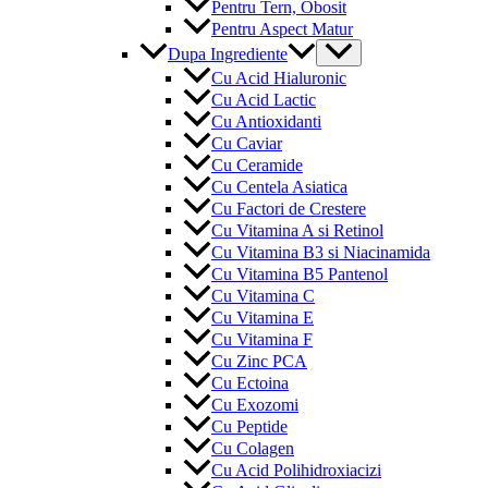
Pentru Tern, Obosit
Pentru Aspect Matur
Menu
Dupa Ingrediente
Toggle
Cu Acid Hialuronic
Cu Acid Lactic
Cu Antioxidanti
Cu Caviar
Cu Ceramide
Cu Centela Asiatica
Cu Factori de Crestere
Cu Vitamina A si Retinol
Cu Vitamina B3 si Niacinamida
Cu Vitamina B5 Pantenol
Cu Vitamina C
Cu Vitamina E
Cu Vitamina F
Cu Zinc PCA
Cu Ectoina
Cu Exozomi
Cu Peptide
Cu Colagen
Cu Acid Polihidroxiacizi