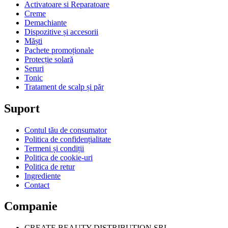
Activatoare si Reparatoare
Creme
Demachiante
Dispozitive și accesorii
Măști
Pachete promoționale
Protecție solară
Seruri
Tonic
Tratament de scalp și păr
Suport
Contul tău de consumator
Politica de confidențialitate
Termeni și condiții
Politica de cookie-uri
Politica de retur
Ingrediente
Contact
Companie
CREATE BEAUTY DISTRIBUTION SRL