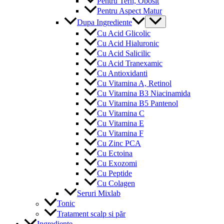
Pentru Tern, Obosit
Pentru Aspect Matur
Menu
Dupa Ingrediente
Toggle
Cu Acid Glicolic
Cu Acid Hialuronic
Cu Acid Salicilic
Cu Acid Tranexamic
Cu Antioxidanti
Cu Vitamina A, Retinol
Cu Vitamina B3 Niacinamida
Cu Vitamina B5 Pantenol
Cu Vitamina C
Cu Vitamina E
Cu Vitamina F
Cu Zinc PCA
Cu Ectoina
Cu Exozomi
Cu Peptide
Cu Colagen
Seruri Mixlab
Tonic
Tratament scalp si păr
Ingrediente