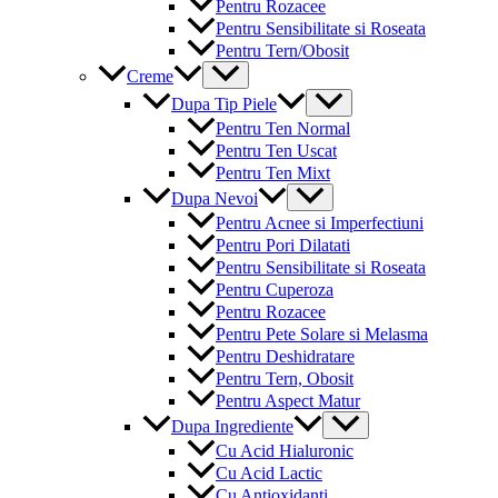
Pentru Rozacee
Pentru Sensibilitate si Roseata
Pentru Tern/Obosit
Menu
Creme
Toggle
Menu
Dupa Tip Piele
Toggle
Pentru Ten Normal
Pentru Ten Uscat
Pentru Ten Mixt
Menu
Dupa Nevoi
Toggle
Pentru Acnee si Imperfectiuni
Pentru Pori Dilatati
Pentru Sensibilitate si Roseata
Pentru Cuperoza
Pentru Rozacee
Pentru Pete Solare si Melasma
Pentru Deshidratare
Pentru Tern, Obosit
Pentru Aspect Matur
Menu
Dupa Ingrediente
Toggle
Cu Acid Hialuronic
Cu Acid Lactic
Cu Antioxidanti