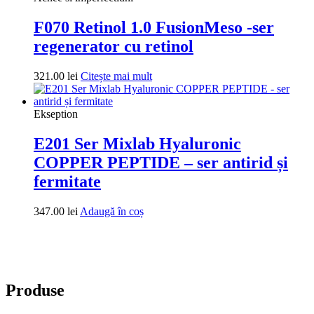
296.00 lei.
F070 Retinol 1.0 FusionMeso -ser
regenerator cu retinol
321.00
lei
Citește mai mult
Ekseption
E201 Ser Mixlab Hyaluronic
COPPER PEPTIDE – ser antirid și
fermitate
347.00
lei
Adaugă în coș
Produse