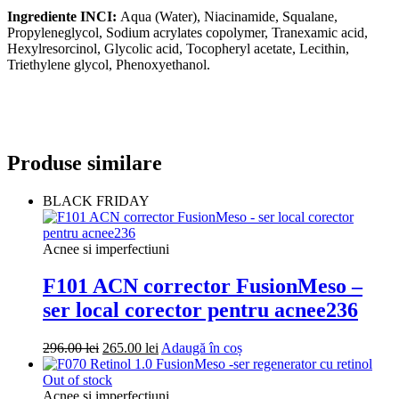
Ingrediente INCI:
Aqua (Water), Niacinamide, Squalane,
Propyleneglycol, Sodium acrylates copolymer, Tranexamic acid,
Hexylresorcinol, Glycolic acid, Tocopheryl acetate, Lecithin,
Triethylene glycol, Phenoxyethanol.
Produse similare
BLACK FRIDAY
Acnee si imperfectiuni
F101 ACN corrector FusionMeso –
ser local corector pentru acnee236
Prețul
Prețul
296.00
lei
265.00
lei
Adaugă în coș
inițial
curent
a
este:
Out of stock
fost:
265.00 lei.
Acnee si imperfectiuni