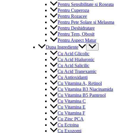
Pentru Sensibilitate si Roseata
Pentru Cuperoza
Pentru Rozacee
Pentru Pete Solare si Melasma
Pentru Deshidratare
Pentru Tern, Obosit
Pentru Aspect Matur
Menu
Dupa Ingrediente
Toggle
Cu Acid Glicolic
Cu Acid Hialuronic
Cu Acid Salicilic
Cu Acid Tranexamic
Cu Antioxidanti
Cu Vitamina A, Retinol
Cu Vitamina B3 Niacinamida
Cu Vitamina B5 Pantenol
Cu Vitamina C
Cu Vitamina E
Cu Vitamina F
Cu Zinc PCA
Cu Ectoina
Cu Exozomi