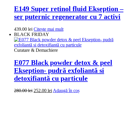
E149 Super retinol fluid Ekseption –
ser puternic regenerator cu 7 activi
439.00
lei
Citește mai mult
BLACK FRIDAY
Curatare & Demachiere
E077 Black powder detox & peel
Ekseption- pudră exfoliantă si
detoxifiantă cu particule
Prețul
Prețul
280.00
lei
252.00
lei
Adaugă în coș
inițial
curent
a
este:
fost:
252.00 lei.
280.00 lei.