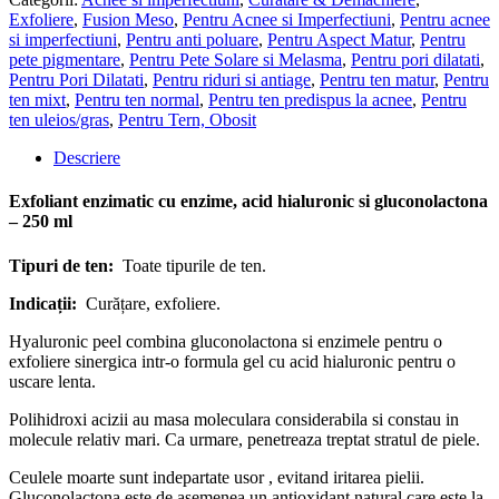
Peel
Exfoliere
,
Fusion Meso
,
Pentru Acnee si Imperfectiuni
,
Pentru acnee
FusionMeso
si imperfectiuni
,
Pentru anti poluare
,
Pentru Aspect Matur
,
Pentru
-
pete pigmentare
,
Pentru Pete Solare si Melasma
,
Pentru pori dilatati
,
peeling
Pentru Pori Dilatati
,
Pentru riduri si antiage
,
Pentru ten matur
,
Pentru
enzimatic
ten mixt
,
Pentru ten normal
,
Pentru ten predispus la acnee
,
Pentru
cu
ten uleios/gras
,
Pentru Tern, Obosit
polihidroxi
acizi
Descriere
si
acid
Exfoliant enzimatic cu enzime, acid hialuronic si gluconolactona
hialuronic
– 250 ml
Tipuri de ten
:
Toate tipurile de ten.
Indicații:
Curățare, exfoliere.
Hyaluronic peel combina gluconolactona si enzimele pentru o
exfoliere sinergica intr-o formula gel cu acid hialuronic pentru o
uscare lenta.
Polihidroxi acizii au masa moleculara considerabila si constau in
molecule relativ mari. Ca urmare, penetreaza treptat stratul de piele.
Ceulele moarte sunt indepartate usor , evitand iritarea pielii.
Gluconolactona este de asemenea un antioxidant natural care este la