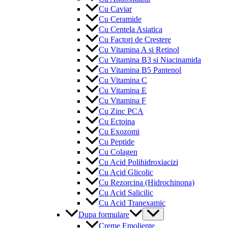
Cu Caviar
Cu Ceramide
Cu Centela Asiatica
Cu Factori de Crestere
Cu Vitamina A si Retinol
Cu Vitamina B3 si Niacinamida
Cu Vitamina B5 Pantenol
Cu Vitamina C
Cu Vitamina E
Cu Vitamina F
Cu Zinc PCA
Cu Ectoina
Cu Exozomi
Cu Peptide
Cu Colagen
Cu Acid Polihidroxiacizi
Cu Acid Glicolic
Cu Rezorcina (Hidrochinona)
Cu Acid Salicilic
Cu Acid Tranexamic
Menu
Dupa formulare
Toggle
Creme Emoliente