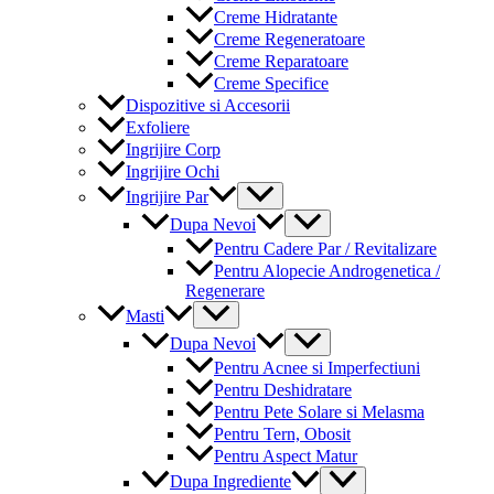
Creme Hidratante
Creme Regeneratoare
Creme Reparatoare
Creme Specifice
Dispozitive si Accesorii
Exfoliere
Ingrijire Corp
Ingrijire Ochi
Menu
Ingrijire Par
Toggle
Menu
Dupa Nevoi
Toggle
Pentru Cadere Par / Revitalizare
Pentru Alopecie Androgenetica /
Regenerare
Menu
Masti
Toggle
Menu
Dupa Nevoi
Toggle
Pentru Acnee si Imperfectiuni
Pentru Deshidratare
Pentru Pete Solare si Melasma
Pentru Tern, Obosit
Pentru Aspect Matur
Menu
Dupa Ingrediente
Toggle