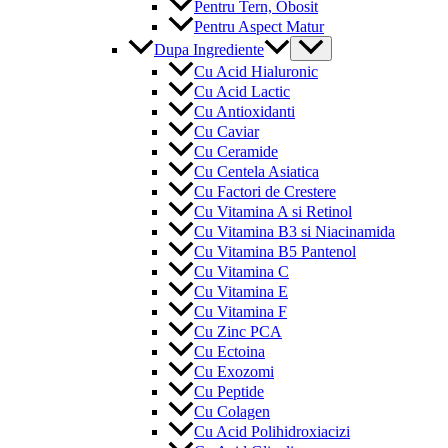
Pentru Tern, Obosit
Pentru Aspect Matur
Menu
Dupa Ingrediente
Toggle
Cu Acid Hialuronic
Cu Acid Lactic
Cu Antioxidanti
Cu Caviar
Cu Ceramide
Cu Centela Asiatica
Cu Factori de Crestere
Cu Vitamina A si Retinol
Cu Vitamina B3 si Niacinamida
Cu Vitamina B5 Pantenol
Cu Vitamina C
Cu Vitamina E
Cu Vitamina F
Cu Zinc PCA
Cu Ectoina
Cu Exozomi
Cu Peptide
Cu Colagen
Cu Acid Polihidroxiacizi