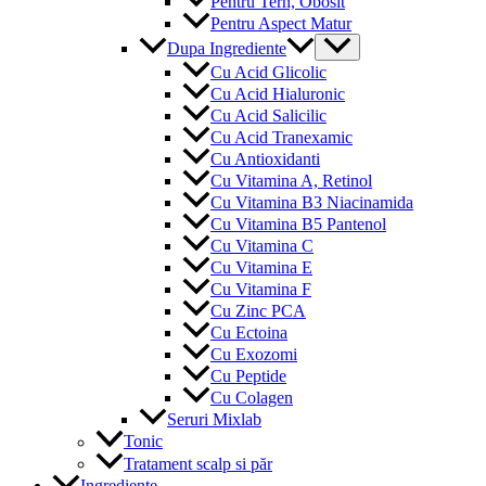
Pentru Tern, Obosit
Pentru Aspect Matur
Menu
Dupa Ingrediente
Toggle
Cu Acid Glicolic
Cu Acid Hialuronic
Cu Acid Salicilic
Cu Acid Tranexamic
Cu Antioxidanti
Cu Vitamina A, Retinol
Cu Vitamina B3 Niacinamida
Cu Vitamina B5 Pantenol
Cu Vitamina C
Cu Vitamina E
Cu Vitamina F
Cu Zinc PCA
Cu Ectoina
Cu Exozomi
Cu Peptide
Cu Colagen
Seruri Mixlab
Tonic
Tratament scalp si păr
Ingrediente