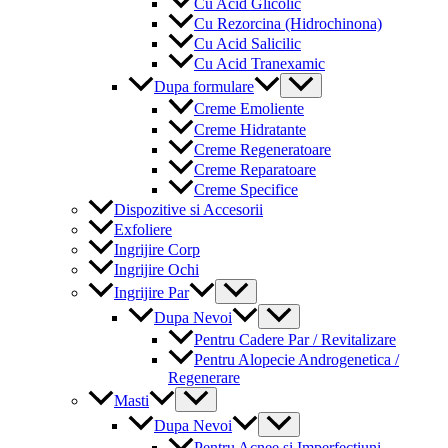
Cu Acid Glicolic
Cu Rezorcina (Hidrochinona)
Cu Acid Salicilic
Cu Acid Tranexamic
Menu
Dupa formulare
Toggle
Creme Emoliente
Creme Hidratante
Creme Regeneratoare
Creme Reparatoare
Creme Specifice
Dispozitive si Accesorii
Exfoliere
Ingrijire Corp
Ingrijire Ochi
Menu
Ingrijire Par
Toggle
Menu
Dupa Nevoi
Toggle
Pentru Cadere Par / Revitalizare
Pentru Alopecie Androgenetica /
Regenerare
Menu
Masti
Toggle
Menu
Dupa Nevoi
Toggle
Pentru Acnee si Imperfectiuni