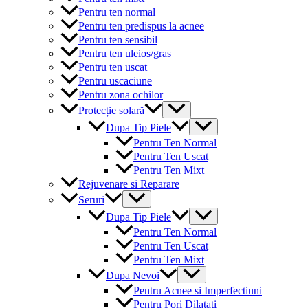
Pentru ten normal
Pentru ten predispus la acnee
Pentru ten sensibil
Pentru ten uleios/gras
Pentru ten uscat
Pentru uscaciune
Pentru zona ochilor
Menu
Protecție solară
Toggle
Menu
Dupa Tip Piele
Toggle
Pentru Ten Normal
Pentru Ten Uscat
Pentru Ten Mixt
Rejuvenare si Reparare
Menu
Seruri
Toggle
Menu
Dupa Tip Piele
Toggle
Pentru Ten Normal
Pentru Ten Uscat
Pentru Ten Mixt
Menu
Dupa Nevoi
Toggle
Pentru Acnee si Imperfectiuni
Pentru Pori Dilatati