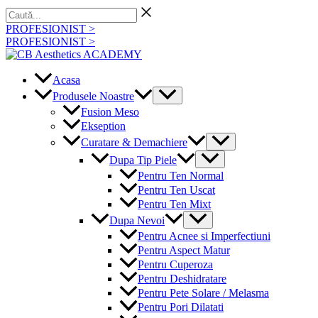
Skip
Caută...
to
PROFESIONIST >
content
PROFESIONIST >
Acasa
Menu
Produsele Noastre
Toggle
Fusion Meso
Ekseption
Menu
Curatare & Demachiere
Toggle
Menu
Dupa Tip Piele
Toggle
Pentru Ten Normal
Pentru Ten Uscat
Pentru Ten Mixt
Menu
Dupa Nevoi
Toggle
Pentru Acnee si Imperfectiuni
Pentru Aspect Matur
Pentru Cuperoza
Pentru Deshidratare
Pentru Pete Solare / Melasma
Pentru Pori Dilatati