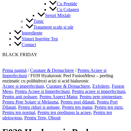
Cu Peptide
Cu Colagen
Seruri Mixlab
Tonic
Tratament scalp si păr
Ingrediente
Sfaturi Ingrijire Ten
Contact
BLACK FRIDAY
Prima pagină
/
Curatare & Demachiere
/
Pentru Acnee si
Imperfectiuni
/ F039 Hyaluronic Peel FusionMeso – peeling
enzimatic cu polihidroxi acizi si acid hialuronic
Acnee si imperfectiuni
,
Curatare & Demachiere
,
Exfoliere
,
Fusion
Meso
,
Pentru Acnee si Imperfectiuni
,
Pentru acnee si imperfectiuni
,
Pentru anti poluare
,
Pentru Aspect Matur
,
Pentru pete pigmentare
,
Pentru Pete Solare si Melasma
,
Pentru pori dilatati
,
Pentru Pori
Dilatati
,
Pentru riduri si antiage
,
Pentru ten matur
,
Pentru ten mixt
,
Pentru ten normal
,
Pentru ten predispus la acnee
,
Pentru ten
uleios/gras
,
Pentru Tern, Obosit