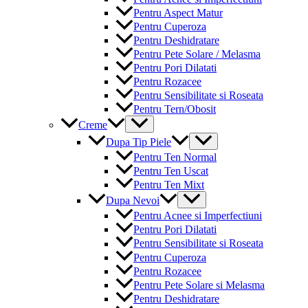
Pentru Aspect Matur
Pentru Cuperoza
Pentru Deshidratare
Pentru Pete Solare / Melasma
Pentru Pori Dilatati
Pentru Rozacee
Pentru Sensibilitate si Roseata
Pentru Tern/Obosit
Menu
Creme
Toggle
Menu
Dupa Tip Piele
Toggle
Pentru Ten Normal
Pentru Ten Uscat
Pentru Ten Mixt
Menu
Dupa Nevoi
Toggle
Pentru Acnee si Imperfectiuni
Pentru Pori Dilatati
Pentru Sensibilitate si Roseata
Pentru Cuperoza
Pentru Rozacee
Pentru Pete Solare si Melasma
Pentru Deshidratare