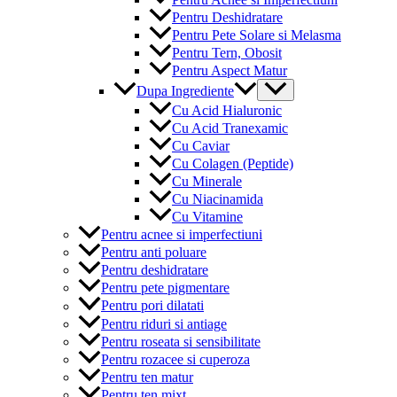
Pentru Deshidratare
Pentru Pete Solare si Melasma
Pentru Tern, Obosit
Pentru Aspect Matur
Menu
Dupa Ingrediente
Toggle
Cu Acid Hialuronic
Cu Acid Tranexamic
Cu Caviar
Cu Colagen (Peptide)
Cu Minerale
Cu Niacinamida
Cu Vitamine
Pentru acnee si imperfectiuni
Pentru anti poluare
Pentru deshidratare
Pentru pete pigmentare
Pentru pori dilatati
Pentru riduri si antiage
Pentru roseata si sensibilitate
Pentru rozacee si cuperoza
Pentru ten matur
Pentru ten mixt