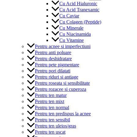
Cu Acid Hialuronic
Cu Acid Tranexamic
Cu Caviar
Cu Colagen (Peptide)
Cu Minerale
Cu Niacinamida
Cu Vitamine
Pentru acnee si imperfectiuni
Pentru anti poluare
Pentru deshidratare
Pentru pete pigmentare
Pentru pori dilatati
Pentru riduri si antiage
Pentru roseata si sensibilitate
Pentru rozacee si cuperoza
Pentru ten matur
Pentru ten mixt
Pentru ten normal
Pentru ten predispus la acnee
Pentru ten sensibil
Pentru ten uleios/gras
Pentru ten uscat