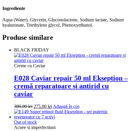
Ingrediente
Aqua (Water), Glycerin, Gluconolactone, Sodium lactate, Sodium
hyaluronate, Triethylene glycol, Phenoxyethanol.
Produse similare
BLACK FRIDAY
Creme cu Caviar
E028 Caviar repair 50 ml Ekseption –
cremă reparatoare și antirid cu
caviar
Prețul
Prețul
306.00
lei
275.00
lei
Adaugă în coș
inițial
curent
a
este:
fost:
275.00 lei.
Out of stock
306.00 lei.
Acnee si imperfectiuni