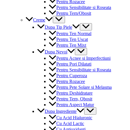
Pentru Rozacee
Pentru Sensibilitate si Roseata
Pentru Tern/Obosit
Menu
Creme
Toggle
Menu
Dupa Tip Piele
Toggle
Pentru Ten Normal
Pentru Ten Uscat
Pentru Ten Mixt
Menu
Dupa Nevoi
Toggle
Pentru Acnee si Imperfectiuni
Pentru Pori Dilatati
Pentru Sensibilitate si Roseata
Pentru Cuperoza
Pentru Rozacee
Pentru Pete Solare si Melasma
Pentru Deshidratare
Pentru Tern, Obosit
Pentru Aspect Matur
Menu
Dupa Ingrediente
Toggle
Cu Acid Hialuronic
Cu Acid Lactic
Cu Antioxidanti