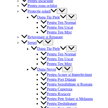
Pentru uscaciune
Pentru zona ochilor
Menu
Protecție solară
Toggle
Menu
Dupa Tip Piele
Toggle
Pentru Ten Normal
Pentru Ten Uscat
Pentru Ten Mixt
Rejuvenare si Reparare
Menu
Seruri
Toggle
Menu
Dupa Tip Piele
Toggle
Pentru Ten Normal
Pentru Ten Uscat
Pentru Ten Mixt
Menu
Dupa Nevoi
Toggle
Pentru Acnee si Imperfectiuni
Pentru Pori Dilatati
Pentru Sensibilitate si Roseata
Pentru Cuperoza
Pentru Rozacee
Pentru Pete Solare si Melasma
Pentru Deshidratare