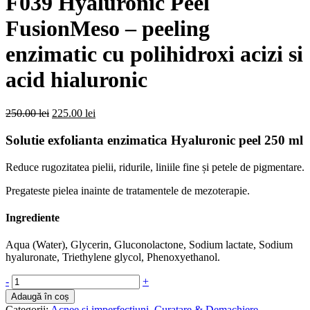
F039 Hyaluronic Peel
FusionMeso – peeling
enzimatic cu polihidroxi acizi si
acid hialuronic
Prețul
Prețul
250.00
lei
225.00
lei
inițial
curent
a
este:
Solutie exfolianta enzimatica Hyaluronic peel 250 ml
fost:
225.00 lei.
250.00 lei.
Reduce rugozitatea pielii, ridurile, liniile fine și petele de pigmentare.
Pregateste pielea inainte de tratamentele de mezoterapie.
Ingrediente
Aqua (Water), Glycerin, Gluconolactone, Sodium lactate, Sodium
hyaluronate, Triethylene glycol, Phenoxyethanol.
Cantitate
-
+
F039
Adaugă în coș
Hyaluronic
Categorii:
Acnee si imperfectiuni
,
Curatare & Demachiere
,