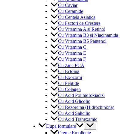
Cu Caviar
Cu Ceramide
Cu Centela Asiatica
Cu Factori de Crestere
Cu Vitamina A si Retinol
Cu Vitamina B3 si Niacinamida
Cu Vitamina B5 Pantenol
Cu Vitamina C
Cu Vitamina E
Cu Vitamina F
Cu Zinc PCA
Cu Ectoina
Cu Exozomi
Cu Peptide
Cu Colagen
Cu Acid Polihidroxiacizi
Cu Acid Glicolic
Cu Rezorcina (Hidrochinona)
Cu Acid Salicilic
Cu Acid Tranexamic
Menu
Dupa formulare
Toggle
Creme Emoliente