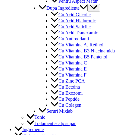
Pentru Aspect Matur
Menu
Dupa Ingrediente
Toggle
Cu Acid Glicolic
Cu Acid Hialuronic
Cu Acid Salicilic
Cu Acid Tranexamic
Cu Antioxidanti
Cu Vitamina A, Retinol
Cu Vitamina B3 Niacinamida
Cu Vitamina B5 Pantenol
Cu Vitamina C
Cu Vitamina E
Cu Vitamina F
Cu Zinc PCA
Cu Ectoina
Cu Exozomi
Cu Peptide
Cu Colagen
Seruri Mixlab
Tonic
Tratament scalp si păr
Ingrediente