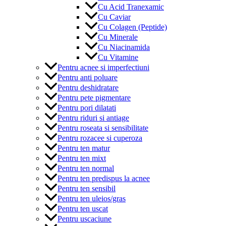
Cu Acid Tranexamic
Cu Caviar
Cu Colagen (Peptide)
Cu Minerale
Cu Niacinamida
Cu Vitamine
Pentru acnee si imperfectiuni
Pentru anti poluare
Pentru deshidratare
Pentru pete pigmentare
Pentru pori dilatati
Pentru riduri si antiage
Pentru roseata si sensibilitate
Pentru rozacee si cuperoza
Pentru ten matur
Pentru ten mixt
Pentru ten normal
Pentru ten predispus la acnee
Pentru ten sensibil
Pentru ten uleios/gras
Pentru ten uscat
Pentru uscaciune