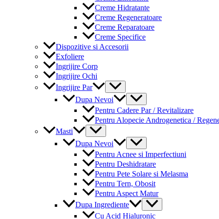
Creme Hidratante
Creme Regeneratoare
Creme Reparatoare
Creme Specifice
Dispozitive si Accesorii
Exfoliere
Ingrijire Corp
Ingrijire Ochi
Menu
Ingrijire Par
Toggle
Menu
Dupa Nevoi
Toggle
Pentru Cadere Par / Revitalizare
Pentru Alopecie Androgenetica / Regen
Menu
Masti
Toggle
Menu
Dupa Nevoi
Toggle
Pentru Acnee si Imperfectiuni
Pentru Deshidratare
Pentru Pete Solare si Melasma
Pentru Tern, Obosit
Pentru Aspect Matur
Menu
Dupa Ingrediente
Toggle
Cu Acid Hialuronic