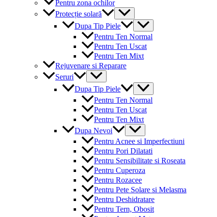
Pentru zona ochilor
Menu
Protecție solară
Toggle
Menu
Dupa Tip Piele
Toggle
Pentru Ten Normal
Pentru Ten Uscat
Pentru Ten Mixt
Rejuvenare si Reparare
Menu
Seruri
Toggle
Menu
Dupa Tip Piele
Toggle
Pentru Ten Normal
Pentru Ten Uscat
Pentru Ten Mixt
Menu
Dupa Nevoi
Toggle
Pentru Acnee si Imperfectiuni
Pentru Pori Dilatati
Pentru Sensibilitate si Roseata
Pentru Cuperoza
Pentru Rozacee
Pentru Pete Solare si Melasma
Pentru Deshidratare
Pentru Tern, Obosit