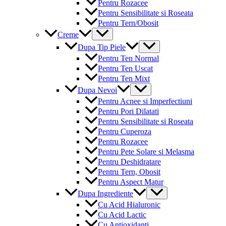
Pentru Rozacee
Pentru Sensibilitate si Roseata
Pentru Tern/Obosit
Menu
Creme
Toggle
Menu
Dupa Tip Piele
Toggle
Pentru Ten Normal
Pentru Ten Uscat
Pentru Ten Mixt
Menu
Dupa Nevoi
Toggle
Pentru Acnee si Imperfectiuni
Pentru Pori Dilatati
Pentru Sensibilitate si Roseata
Pentru Cuperoza
Pentru Rozacee
Pentru Pete Solare si Melasma
Pentru Deshidratare
Pentru Tern, Obosit
Pentru Aspect Matur
Menu
Dupa Ingrediente
Toggle
Cu Acid Hialuronic
Cu Acid Lactic
Cu Antioxidanti