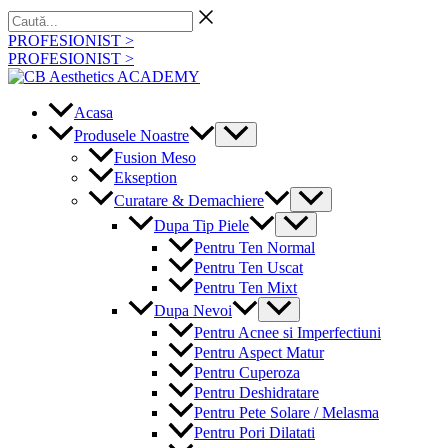
Skip
Caută...
to
PROFESIONIST >
content
PROFESIONIST >
Acasa
Menu
Produsele Noastre
Toggle
Fusion Meso
Ekseption
Menu
Curatare & Demachiere
Toggle
Menu
Dupa Tip Piele
Toggle
Pentru Ten Normal
Pentru Ten Uscat
Pentru Ten Mixt
Menu
Dupa Nevoi
Toggle
Pentru Acnee si Imperfectiuni
Pentru Aspect Matur
Pentru Cuperoza
Pentru Deshidratare
Pentru Pete Solare / Melasma
Pentru Pori Dilatati