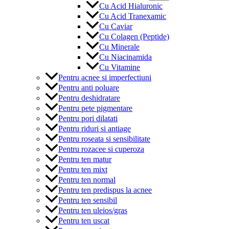
Cu Acid Hialuronic
Cu Acid Tranexamic
Cu Caviar
Cu Colagen (Peptide)
Cu Minerale
Cu Niacinamida
Cu Vitamine
Pentru acnee si imperfectiuni
Pentru anti poluare
Pentru deshidratare
Pentru pete pigmentare
Pentru pori dilatati
Pentru riduri si antiage
Pentru roseata si sensibilitate
Pentru rozacee si cuperoza
Pentru ten matur
Pentru ten mixt
Pentru ten normal
Pentru ten predispus la acnee
Pentru ten sensibil
Pentru ten uleios/gras
Pentru ten uscat