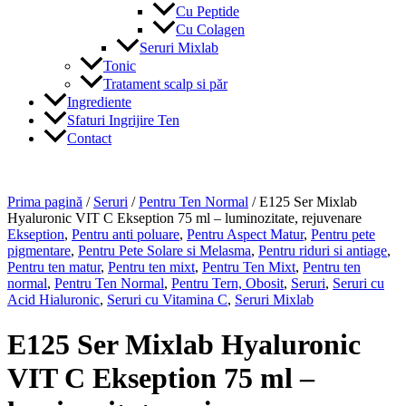
Cu Peptide
Cu Colagen
Seruri Mixlab
Tonic
Tratament scalp si păr
Ingrediente
Sfaturi Ingrijire Ten
Contact
Prima pagină
/
Seruri
/
Pentru Ten Normal
/ E125 Ser Mixlab
Hyaluronic VIT C Ekseption 75 ml – luminozitate, rejuvenare
Ekseption
,
Pentru anti poluare
,
Pentru Aspect Matur
,
Pentru pete
pigmentare
,
Pentru Pete Solare si Melasma
,
Pentru riduri si antiage
,
Pentru ten matur
,
Pentru ten mixt
,
Pentru Ten Mixt
,
Pentru ten
normal
,
Pentru Ten Normal
,
Pentru Tern, Obosit
,
Seruri
,
Seruri cu
Acid Hialuronic
,
Seruri cu Vitamina C
,
Seruri Mixlab
E125 Ser Mixlab Hyaluronic
VIT C Ekseption 75 ml –