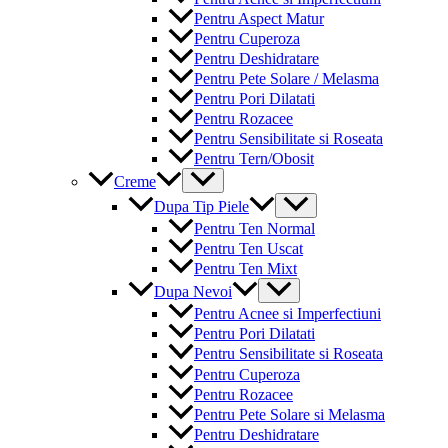
Pentru Aspect Matur
Pentru Cuperoza
Pentru Deshidratare
Pentru Pete Solare / Melasma
Pentru Pori Dilatati
Pentru Rozacee
Pentru Sensibilitate si Roseata
Pentru Tern/Obosit
Menu
Creme
Toggle
Menu
Dupa Tip Piele
Toggle
Pentru Ten Normal
Pentru Ten Uscat
Pentru Ten Mixt
Menu
Dupa Nevoi
Toggle
Pentru Acnee si Imperfectiuni
Pentru Pori Dilatati
Pentru Sensibilitate si Roseata
Pentru Cuperoza
Pentru Rozacee
Pentru Pete Solare si Melasma
Pentru Deshidratare