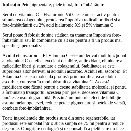
Indicații:
Pete pigmentare, piele ternă, foto-îmbătrânire
Serul cu vitamina C – Hyaluronic Vit C este un ser activ pentru
stimularea colagenului, protejarea împotriva radicalilor liberi și a
foto-îmbătrânirii cu 2% acid hialuronic XS și 5% vitamina C.
Serul poate fi folosit de sine stătător, ca tratament împotriva foto-
îmbătrânirii sau în combinație cu alt ser pentru a fi un produs mai
specific și personalizat.
Acidul etil ascorbic – Et-Vitamina C este un derivat multifuncțional
al vitaminei C cu efect excelent de albire, antioxidant, eliminare a
radicalilor liberi și stimulare a colagenului. Stabilitatea sa este
superioară altor derivați ai acidului ascorbic. Acidul etil ascorbic- Et-
Vitamina C este o moleculă produsă prin modificarea acidului
ascorbic, cunoscut în mod obișnuit ca vitamina C. Această
modificare este făcută pentru a crește stabilitatea moleculei și pentru
a îmbunătăți transportul acesteia prin piele, deoarece vitamina C
pură este ușor degradabilă. Prezintă un puternic efect de inhibiție
asupra melanogenezei, reduce petele pigmentare și petele de vârstă,
combate foto-îmbătrânirea.
Toate ingredientele din produs sunt din surse regenerabile, iar
produsul este ambalat într-o sticlă simplă de 75 ml pentru a reduce
deșeurile. O îngrijire ecologică și responsabilă a pielii care nu face