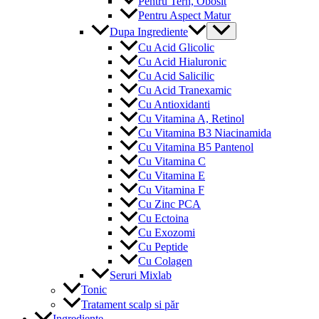
Pentru Tern, Obosit
Pentru Aspect Matur
Menu
Dupa Ingrediente
Toggle
Cu Acid Glicolic
Cu Acid Hialuronic
Cu Acid Salicilic
Cu Acid Tranexamic
Cu Antioxidanti
Cu Vitamina A, Retinol
Cu Vitamina B3 Niacinamida
Cu Vitamina B5 Pantenol
Cu Vitamina C
Cu Vitamina E
Cu Vitamina F
Cu Zinc PCA
Cu Ectoina
Cu Exozomi
Cu Peptide
Cu Colagen
Seruri Mixlab
Tonic
Tratament scalp si păr
Ingrediente