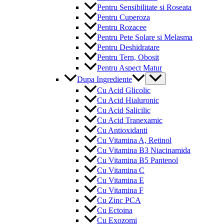
Pentru Sensibilitate si Roseata
Pentru Cuperoza
Pentru Rozacee
Pentru Pete Solare si Melasma
Pentru Deshidratare
Pentru Tern, Obosit
Pentru Aspect Matur
Menu
Dupa Ingrediente
Toggle
Cu Acid Glicolic
Cu Acid Hialuronic
Cu Acid Salicilic
Cu Acid Tranexamic
Cu Antioxidanti
Cu Vitamina A, Retinol
Cu Vitamina B3 Niacinamida
Cu Vitamina B5 Pantenol
Cu Vitamina C
Cu Vitamina E
Cu Vitamina F
Cu Zinc PCA
Cu Ectoina
Cu Exozomi