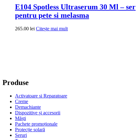
Produse
Activatoare si Reparatoare
Creme
Demachiante
Dispozitive și accesorii
Măști
Pachete promoționale
Protecție solară
Seruri
Tonic
Tratament de scalp și păr
Suport
Contul tău de consumator
Politica de confidențialitate
Termeni și condiții
Politica de cookie-uri
Politica de retur
Ingrediente
Contact