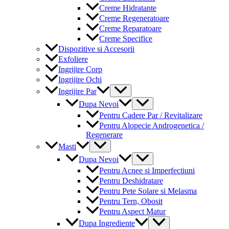
Creme Hidratante
Creme Regeneratoare
Creme Reparatoare
Creme Specifice
Dispozitive si Accesorii
Exfoliere
Ingrijire Corp
Ingrijire Ochi
Menu
Ingrijire Par
Toggle
Menu
Dupa Nevoi
Toggle
Pentru Cadere Par / Revitalizare
Pentru Alopecie Androgenetica /
Regenerare
Menu
Masti
Toggle
Menu
Dupa Nevoi
Toggle
Pentru Acnee si Imperfectiuni
Pentru Deshidratare
Pentru Pete Solare si Melasma
Pentru Tern, Obosit
Pentru Aspect Matur
Menu
Dupa Ingrediente
Toggle