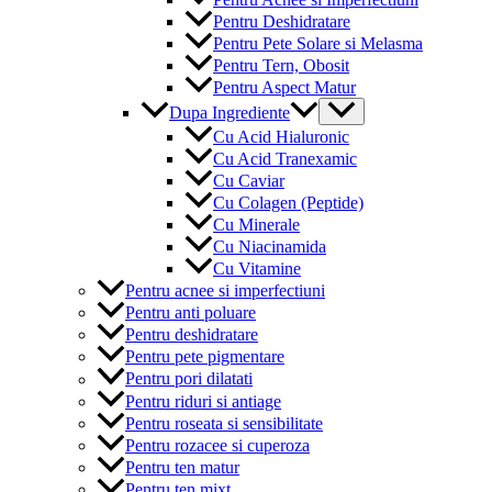
Pentru Deshidratare
Pentru Pete Solare si Melasma
Pentru Tern, Obosit
Pentru Aspect Matur
Menu
Dupa Ingrediente
Toggle
Cu Acid Hialuronic
Cu Acid Tranexamic
Cu Caviar
Cu Colagen (Peptide)
Cu Minerale
Cu Niacinamida
Cu Vitamine
Pentru acnee si imperfectiuni
Pentru anti poluare
Pentru deshidratare
Pentru pete pigmentare
Pentru pori dilatati
Pentru riduri si antiage
Pentru roseata si sensibilitate
Pentru rozacee si cuperoza
Pentru ten matur
Pentru ten mixt