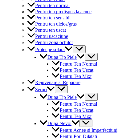
Pentru ten normal
Pentru ten predispus la acnee
Pentru ten sensibil
Pentru ten uleios/gras
Pentru ten uscat
Pentru uscaciune
Pentru zona ochilor
Menu
Protecție solară
Toggle
Menu
Dupa Tip Piele
Toggle
Pentru Ten Normal
Pentru Ten Uscat
Pentru Ten Mixt
Rejuvenare si Reparare
Menu
Seruri
Toggle
Menu
Dupa Tip Piele
Toggle
Pentru Ten Normal
Pentru Ten Uscat
Pentru Ten Mixt
Menu
Dupa Nevoi
Toggle
Pentru Acnee si Imperfectiuni
Pentru Pori Dilatati