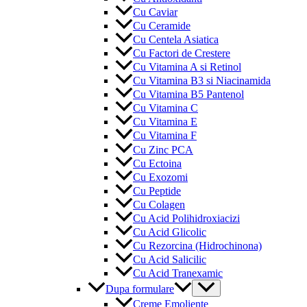
Cu Caviar
Cu Ceramide
Cu Centela Asiatica
Cu Factori de Crestere
Cu Vitamina A si Retinol
Cu Vitamina B3 si Niacinamida
Cu Vitamina B5 Pantenol
Cu Vitamina C
Cu Vitamina E
Cu Vitamina F
Cu Zinc PCA
Cu Ectoina
Cu Exozomi
Cu Peptide
Cu Colagen
Cu Acid Polihidroxiacizi
Cu Acid Glicolic
Cu Rezorcina (Hidrochinona)
Cu Acid Salicilic
Cu Acid Tranexamic
Menu
Dupa formulare
Toggle
Creme Emoliente