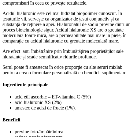
compromisuri în ceea ce privește rezultatele.
Acidul hialuronic este cel mai hidratat biopolimer cunoscut. În
țesuturile vii, servește ca organizator de țesut conjunctiv și ca
substanță de reținere a apei. Hialuronatul de sodiu provine dintr-un
proces biotehnologic sigur. Acidul hialuronic XS are o greutate
moleculară foarte mică, are o permeabilitate mai mare in piele, în
comparație cu acidul hialuronic cu greutate moleculară mare.
Are efect anti-îmbătrânire prin îmbunătățirea proprietăților sale
hidratante și scade semnificativ ridurile profunde.
Serul poate fi amestecat în orice proporție cu alte seruri mixlab
pentru a crea o formulare personalizată cu beneficii suplimentare.
Ingrediente principale
acid etil ascorbic – ET-vitamina C (5%)
acid hialuronic XS (2%)
amestec de acizi de fructe (1%).
Beneficii
previne foto-îmbătrânirea