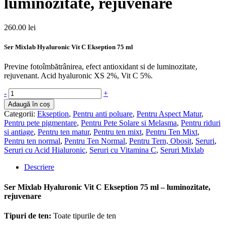
luminozitate, rejuvenare
260.00
lei
Ser Mixlab Hyaluronic Vit C Ekseption 75 ml
Previne fotoîmbătrânirea, efect antioxidant si de luminozitate,
rejuvenant. Acid hyaluronic XS 2%, Vit C 5%.
Cantitate
-
+
E125
Adaugă în coș
Ser
Categorii:
Ekseption
,
Pentru anti poluare
,
Pentru Aspect Matur
,
Mixlab
Pentru pete pigmentare
,
Pentru Pete Solare si Melasma
,
Pentru riduri
Hyaluronic
si antiage
,
Pentru ten matur
,
Pentru ten mixt
,
Pentru Ten Mixt
,
VIT
Pentru ten normal
,
Pentru Ten Normal
,
Pentru Tern, Obosit
,
Seruri
,
C
Seruri cu Acid Hialuronic
,
Seruri cu Vitamina C
,
Seruri Mixlab
Ekseption
75
Descriere
ml
-
Ser Mixlab Hyaluronic Vit C Ekseption 75 ml – luminozitate,
luminozitate,
rejuvenare
rejuvenare
Tipuri de ten
:
Toate tipurile de ten