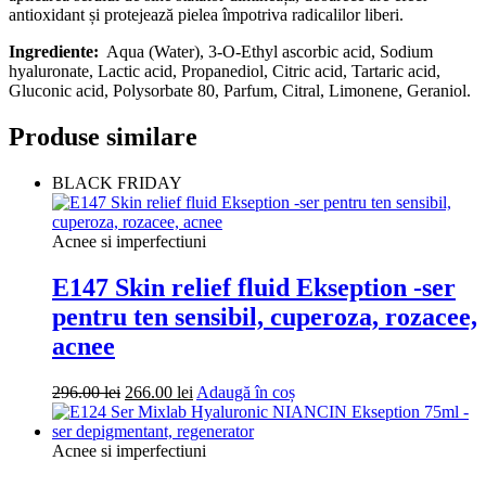
antioxidant și protejează pielea împotriva radicalilor liberi.
Ingrediente:
Aqua (Water), 3-O-Ethyl ascorbic acid, Sodium
hyaluronate, Lactic acid, Propanediol, Citric acid, Tartaric acid,
Gluconic acid, Polysorbate 80, Parfum, Citral, Limonene, Geraniol.
Produse similare
BLACK FRIDAY
Acnee si imperfectiuni
E147 Skin relief fluid Ekseption -ser
pentru ten sensibil, cuperoza, rozacee,
acnee
Prețul
Prețul
296.00
lei
266.00
lei
Adaugă în coș
inițial
curent
a
este:
fost:
266.00 lei.
Acnee si imperfectiuni
296.00 lei.