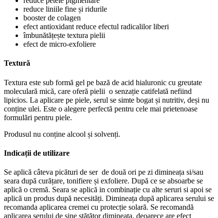
reduce petele pigmentare
reduce liniile fine și ridurile
booster de colagen
efect antioxidant reduce efectul radicalilor liberi
îmbunătățește textura pielii
efect de micro-exfoliere
Textură
Textura este sub formă gel pe bază de acid hialuronic cu greutate
moleculară mică, care oferă pielii o senzație catifelată nefiind
lipicios. La aplicare pe piele, serul se simte bogat și nutritiv, deși nu
conține ulei. Este o alegere perfectă pentru cele mai prietenoase
formulări pentru piele.
Produsul nu conține alcool și solvenți.
Indicații de utilizare
Se aplică câteva picături de ser de două ori pe zi dimineața si/sau
seara după curățare, tonifiere și exfoliere. După ce se absoarbe se
aplică o cremă. Seara se aplică in combinație cu alte seruri si apoi se
aplică un produs după necesități. Dimineața după aplicarea serului se
recomanda aplicarea cremei cu protecție solară. Se recomandă
aplicarea serului de sine stătător dimineața, deoarece are efect