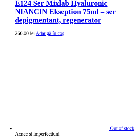
E124 Ser Mixlab Hyaluronic
NIANCIN Ekseption 75ml – ser
depigmentant, regenerator
260.00
lei
Adaugă în coș
Out of stock
Acnee si imperfectiuni
E104 Spotless Ultraserum 30 Ml – ser
pentru pete si melasma
265.00
lei
Citește mai mult