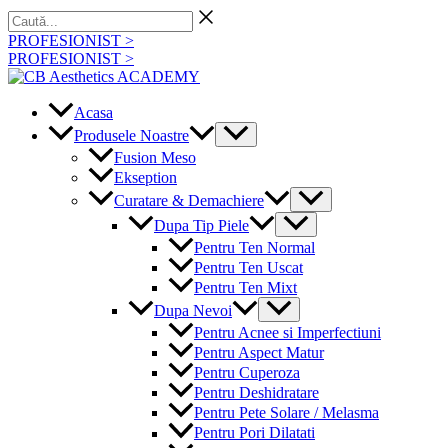
Skip
Caută...
to
PROFESIONIST >
content
PROFESIONIST >
Acasa
Menu
Produsele Noastre
Toggle
Fusion Meso
Ekseption
Menu
Curatare & Demachiere
Toggle
Menu
Dupa Tip Piele
Toggle
Pentru Ten Normal
Pentru Ten Uscat
Pentru Ten Mixt
Menu
Dupa Nevoi
Toggle
Pentru Acnee si Imperfectiuni
Pentru Aspect Matur
Pentru Cuperoza
Pentru Deshidratare
Pentru Pete Solare / Melasma
Pentru Pori Dilatati