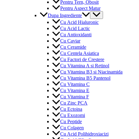
Pentru Tern, Obosit
Pentru Aspect Matur
Menu
Dupa Ingrediente
Toggle
Cu Acid Hialuronic
Cu Acid Lactic
Cu Antioxidanti
Cu Caviar
Cu Ceramide
Cu Centela Asiatica
Cu Factori de Crestere
Cu Vitamina A si Retinol
Cu Vitamina B3 si Niacinamida
Cu Vitamina B5 Pantenol
Cu Vitamina C
Cu Vitamina E
Cu Vitamina F
Cu Zinc PCA
Cu Ectoina
Cu Exozomi
Cu Peptide
Cu Colagen
Cu Acid Polihidroxiacizi