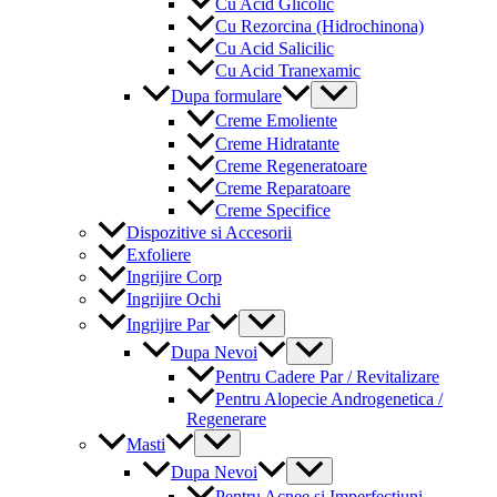
Cu Acid Glicolic
Cu Rezorcina (Hidrochinona)
Cu Acid Salicilic
Cu Acid Tranexamic
Menu
Dupa formulare
Toggle
Creme Emoliente
Creme Hidratante
Creme Regeneratoare
Creme Reparatoare
Creme Specifice
Dispozitive si Accesorii
Exfoliere
Ingrijire Corp
Ingrijire Ochi
Menu
Ingrijire Par
Toggle
Menu
Dupa Nevoi
Toggle
Pentru Cadere Par / Revitalizare
Pentru Alopecie Androgenetica /
Regenerare
Menu
Masti
Toggle
Menu
Dupa Nevoi
Toggle
Pentru Acnee si Imperfectiuni