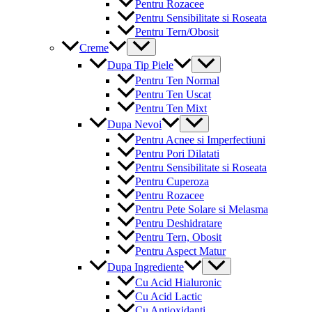
Pentru Rozacee
Pentru Sensibilitate si Roseata
Pentru Tern/Obosit
Menu
Creme
Toggle
Menu
Dupa Tip Piele
Toggle
Pentru Ten Normal
Pentru Ten Uscat
Pentru Ten Mixt
Menu
Dupa Nevoi
Toggle
Pentru Acnee si Imperfectiuni
Pentru Pori Dilatati
Pentru Sensibilitate si Roseata
Pentru Cuperoza
Pentru Rozacee
Pentru Pete Solare si Melasma
Pentru Deshidratare
Pentru Tern, Obosit
Pentru Aspect Matur
Menu
Dupa Ingrediente
Toggle
Cu Acid Hialuronic
Cu Acid Lactic
Cu Antioxidanti