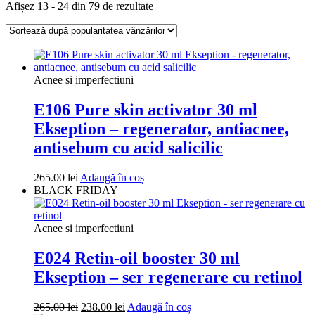
Sortat
Afișez 13 - 24 din 79 de rezultate
după
popularitate
Acnee si imperfectiuni
E106 Pure skin activator 30 ml
Ekseption – regenerator, antiacnee,
antisebum cu acid salicilic
265.00
lei
Adaugă în coș
BLACK FRIDAY
Acnee si imperfectiuni
E024 Retin-oil booster 30 ml
Ekseption – ser regenerare cu retinol
Prețul
Prețul
265.00
lei
238.00
lei
Adaugă în coș