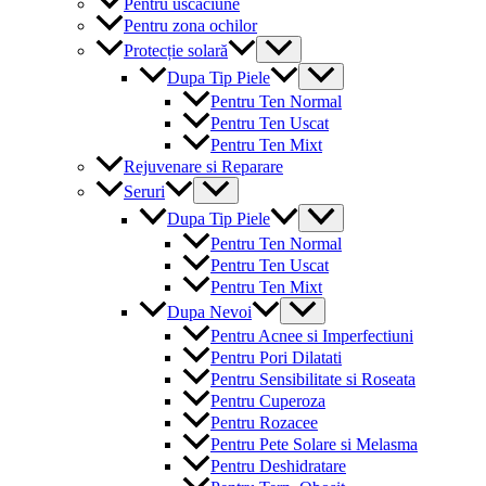
Pentru uscaciune
Pentru zona ochilor
Menu
Protecție solară
Toggle
Menu
Dupa Tip Piele
Toggle
Pentru Ten Normal
Pentru Ten Uscat
Pentru Ten Mixt
Rejuvenare si Reparare
Menu
Seruri
Toggle
Menu
Dupa Tip Piele
Toggle
Pentru Ten Normal
Pentru Ten Uscat
Pentru Ten Mixt
Menu
Dupa Nevoi
Toggle
Pentru Acnee si Imperfectiuni
Pentru Pori Dilatati
Pentru Sensibilitate si Roseata
Pentru Cuperoza
Pentru Rozacee
Pentru Pete Solare si Melasma
Pentru Deshidratare