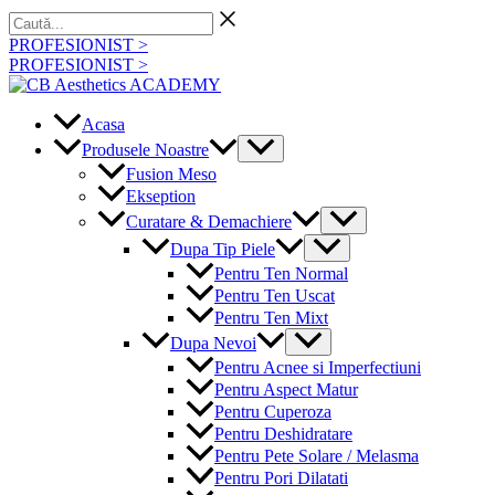
Skip
Caută...
to
PROFESIONIST >
content
PROFESIONIST >
Acasa
Menu
Produsele Noastre
Toggle
Fusion Meso
Ekseption
Menu
Curatare & Demachiere
Toggle
Menu
Dupa Tip Piele
Toggle
Pentru Ten Normal
Pentru Ten Uscat
Pentru Ten Mixt
Menu
Dupa Nevoi
Toggle
Pentru Acnee si Imperfectiuni
Pentru Aspect Matur
Pentru Cuperoza
Pentru Deshidratare
Pentru Pete Solare / Melasma
Pentru Pori Dilatati