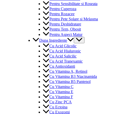
Pentru Sensibilitate si Roseata
Pentru Cuperoza
Pentru Rozacee
Pentru Pete Solare si Melasma
Pentru Deshidratare
Pentru Tern, Obosit
Pentru Aspect Matur
Menu
Dupa Ingrediente
Toggle
Cu Acid Glicolic
Cu Acid Hialuronic
Cu Acid Salicilic
Cu Acid Tranexamic
Cu Antioxidanti
Cu Vitamina A, Retinol
Cu Vitamina B3 Niacinamida
Cu Vitamina B5 Pantenol
Cu Vitamina C
Cu Vitamina E
Cu Vitamina F
Cu Zinc PCA
Cu Ectoina
Cu Exozomi