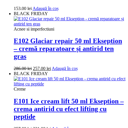
153.00
lei
Adaugă în coș
BLACK FRIDAY
Acnee si imperfectiuni
E102 Glaciar repair 50 ml Ekseption
– cremă reparatoare și antirid ten
gras
Prețul
Prețul
286.00
lei
257.00
lei
Adaugă în coș
inițial
curent
BLACK FRIDAY
a
este:
fost:
257.00 lei.
286.00 lei.
Creme
E101 Ice cream lift 50 ml Ekseption –
crema antirid cu efect lifting cu
peptide