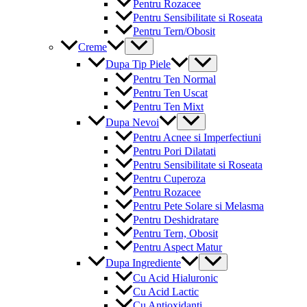
Pentru Rozacee
Pentru Sensibilitate si Roseata
Pentru Tern/Obosit
Menu
Creme
Toggle
Menu
Dupa Tip Piele
Toggle
Pentru Ten Normal
Pentru Ten Uscat
Pentru Ten Mixt
Menu
Dupa Nevoi
Toggle
Pentru Acnee si Imperfectiuni
Pentru Pori Dilatati
Pentru Sensibilitate si Roseata
Pentru Cuperoza
Pentru Rozacee
Pentru Pete Solare si Melasma
Pentru Deshidratare
Pentru Tern, Obosit
Pentru Aspect Matur
Menu
Dupa Ingrediente
Toggle
Cu Acid Hialuronic
Cu Acid Lactic
Cu Antioxidanti