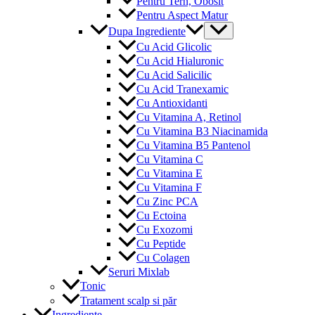
Pentru Tern, Obosit
Pentru Aspect Matur
Menu
Dupa Ingrediente
Toggle
Cu Acid Glicolic
Cu Acid Hialuronic
Cu Acid Salicilic
Cu Acid Tranexamic
Cu Antioxidanti
Cu Vitamina A, Retinol
Cu Vitamina B3 Niacinamida
Cu Vitamina B5 Pantenol
Cu Vitamina C
Cu Vitamina E
Cu Vitamina F
Cu Zinc PCA
Cu Ectoina
Cu Exozomi
Cu Peptide
Cu Colagen
Seruri Mixlab
Tonic
Tratament scalp si păr
Ingrediente