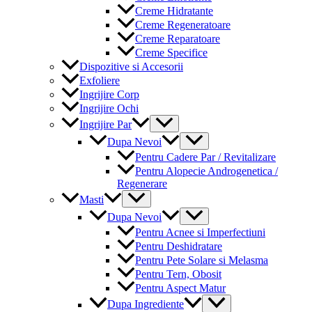
Creme Hidratante
Creme Regeneratoare
Creme Reparatoare
Creme Specifice
Dispozitive si Accesorii
Exfoliere
Ingrijire Corp
Ingrijire Ochi
Menu
Ingrijire Par
Toggle
Menu
Dupa Nevoi
Toggle
Pentru Cadere Par / Revitalizare
Pentru Alopecie Androgenetica /
Regenerare
Menu
Masti
Toggle
Menu
Dupa Nevoi
Toggle
Pentru Acnee si Imperfectiuni
Pentru Deshidratare
Pentru Pete Solare si Melasma
Pentru Tern, Obosit
Pentru Aspect Matur
Menu
Dupa Ingrediente
Toggle