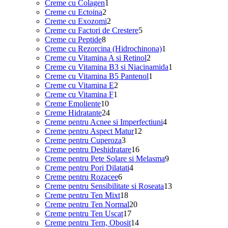
1
produse
Creme cu Colagen
1
2
produs
Creme cu Ectoina
2
produse
2
Creme cu Exozomi
2
produse
5
Creme cu Factori de Crestere
5
8
produse
Creme cu Peptide
8
produse
1
Creme cu Rezorcina (Hidrochinona)
1
2
produs
Creme cu Vitamina A si Retinol
2
produse
1
Creme cu Vitamina B3 si Niacinamida
1
1
produs
Creme cu Vitamina B5 Pantenol
1
2
produs
Creme cu Vitamina E
2
1
produse
Creme cu Vitamina F
1
10
produs
Creme Emoliente
10
produse
24
Creme Hidratante
24
de
4
Creme pentru Acnee si Imperfectiuni
4
produse
12
produse
Creme pentru Aspect Matur
12
3
produse
Creme pentru Cuperoza
3
produse
16
Creme pentru Deshidratare
16
produse
9
Creme pentru Pete Solare si Melasma
9
4
produse
Creme pentru Pori Dilatati
4
6
produse
Creme pentru Rozacee
6
produse
13
Creme pentru Sensibilitate si Roseata
13
18
produse
Creme pentru Ten Mixt
18
produse
20
Creme pentru Ten Normal
20
17
de
Creme pentru Ten Uscat
17
produse
produse
14
Creme pentru Tern, Obosit
14