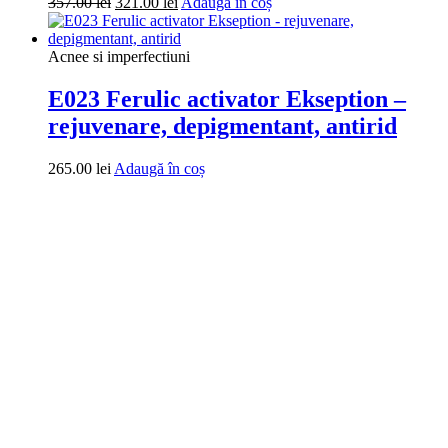
Prețul
Prețul
357.00
lei
321.00
lei
Adaugă în coș
inițial
curent
a
este:
fost:
321.00 lei.
Acnee si imperfectiuni
357.00 lei.
E023 Ferulic activator Ekseption –
rejuvenare, depigmentant, antirid
265.00
lei
Adaugă în coș