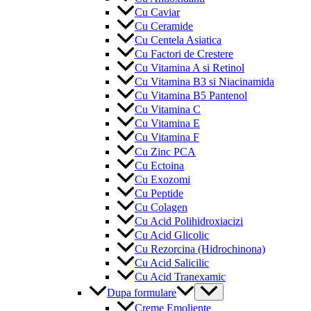
Cu Caviar
Cu Ceramide
Cu Centela Asiatica
Cu Factori de Crestere
Cu Vitamina A si Retinol
Cu Vitamina B3 si Niacinamida
Cu Vitamina B5 Pantenol
Cu Vitamina C
Cu Vitamina E
Cu Vitamina F
Cu Zinc PCA
Cu Ectoina
Cu Exozomi
Cu Peptide
Cu Colagen
Cu Acid Polihidroxiacizi
Cu Acid Glicolic
Cu Rezorcina (Hidrochinona)
Cu Acid Salicilic
Cu Acid Tranexamic
Menu
Dupa formulare
Toggle
Creme Emoliente