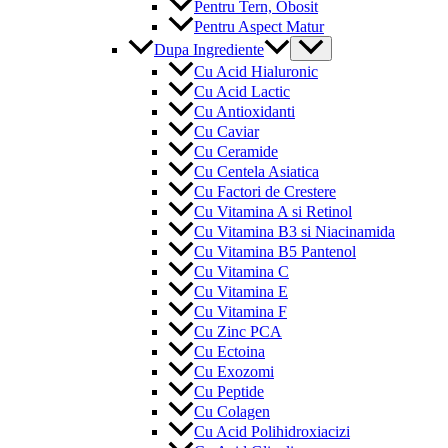
Pentru Tern, Obosit
Pentru Aspect Matur
Menu
Dupa Ingrediente
Toggle
Cu Acid Hialuronic
Cu Acid Lactic
Cu Antioxidanti
Cu Caviar
Cu Ceramide
Cu Centela Asiatica
Cu Factori de Crestere
Cu Vitamina A si Retinol
Cu Vitamina B3 si Niacinamida
Cu Vitamina B5 Pantenol
Cu Vitamina C
Cu Vitamina E
Cu Vitamina F
Cu Zinc PCA
Cu Ectoina
Cu Exozomi
Cu Peptide
Cu Colagen
Cu Acid Polihidroxiacizi