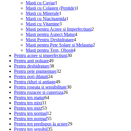
1
produs
Masti cu Caviar
1
produs
1
Masti cu Colagen (Peptide)
1
1
produs
Masti cu Minerale
1
produs
1
Masti cu Niacinamida
1
3
produs
Masti cu Vitamine
3
produse
2
Masti pentru Acnee si Imperfectiuni
2
4
produse
Masti pentru Aspect Matur
4
4
produse
Masti Pentru Deshidratare
4
produse
2
Masti pentru Pete Solare si Melasma
2
4
produse
Masti pentru Tern, Obosit
4
30
produse
Pentru acnee si imperfectiuni
30
49
de
Pentru anti poluare
49
de
38
produse
Pentru deshidratare
38
produse
de
32
Pentru pete pigmentare
32
24
produse
de
Pentru pori dilatati
24
de
49
produse
Pentru riduri si antiage
49
produse
de
30
Pentru roseata si sensibilitate
30
produse
26
de
Pentru rozacee si cuperoza
26
64
de
produse
Pentru ten matur
64
11
de
produse
Pentru ten mixt
11
produse
53
produse
Pentru ten mixt
53
de
12
Pentru ten normal
12
produse
produse
55
Pentru ten normal
55
de
29
Pentru ten predispus la acnee
29
produse
35
de
Pentru ten sensibil
35