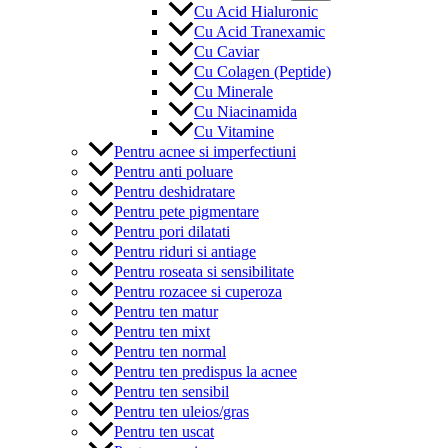
Cu Acid Hialuronic
Cu Acid Tranexamic
Cu Caviar
Cu Colagen (Peptide)
Cu Minerale
Cu Niacinamida
Cu Vitamine
Pentru acnee si imperfectiuni
Pentru anti poluare
Pentru deshidratare
Pentru pete pigmentare
Pentru pori dilatati
Pentru riduri si antiage
Pentru roseata si sensibilitate
Pentru rozacee si cuperoza
Pentru ten matur
Pentru ten mixt
Pentru ten normal
Pentru ten predispus la acnee
Pentru ten sensibil
Pentru ten uleios/gras
Pentru ten uscat