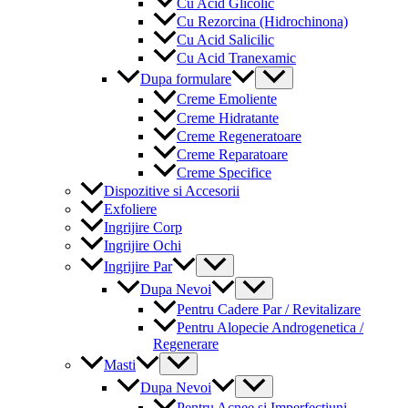
Cu Acid Glicolic
Cu Rezorcina (Hidrochinona)
Cu Acid Salicilic
Cu Acid Tranexamic
Menu
Dupa formulare
Toggle
Creme Emoliente
Creme Hidratante
Creme Regeneratoare
Creme Reparatoare
Creme Specifice
Dispozitive si Accesorii
Exfoliere
Ingrijire Corp
Ingrijire Ochi
Menu
Ingrijire Par
Toggle
Menu
Dupa Nevoi
Toggle
Pentru Cadere Par / Revitalizare
Pentru Alopecie Androgenetica /
Regenerare
Menu
Masti
Toggle
Menu
Dupa Nevoi
Toggle
Pentru Acnee si Imperfectiuni