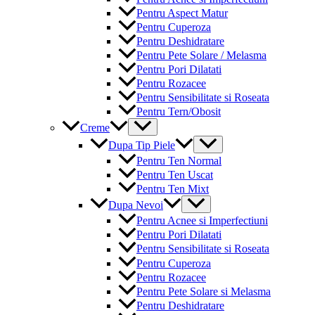
Pentru Aspect Matur
Pentru Cuperoza
Pentru Deshidratare
Pentru Pete Solare / Melasma
Pentru Pori Dilatati
Pentru Rozacee
Pentru Sensibilitate si Roseata
Pentru Tern/Obosit
Menu
Creme
Toggle
Menu
Dupa Tip Piele
Toggle
Pentru Ten Normal
Pentru Ten Uscat
Pentru Ten Mixt
Menu
Dupa Nevoi
Toggle
Pentru Acnee si Imperfectiuni
Pentru Pori Dilatati
Pentru Sensibilitate si Roseata
Pentru Cuperoza
Pentru Rozacee
Pentru Pete Solare si Melasma
Pentru Deshidratare