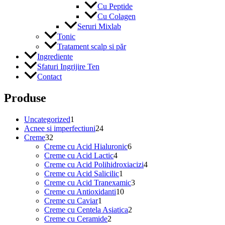
Cu Peptide
Cu Colagen
Seruri Mixlab
Tonic
Tratament scalp si păr
Ingrediente
Sfaturi Ingrijire Ten
Contact
Produse
1
Uncategorized
1
produs
24
Acnee si imperfectiuni
24
32
de
Creme
32
de
produse
6
Creme cu Acid Hialuronic
6
produse
4
produse
Creme cu Acid Lactic
4
produse
4
Creme cu Acid Polihidroxiacizi
4
1
produse
Creme cu Acid Salicilic
1
produs
3
Creme cu Acid Tranexamic
3
10
produse
Creme cu Antioxidanti
10
1
produse
Creme cu Caviar
1
produs
2
Creme cu Centela Asiatica
2
2
produse
Creme cu Ceramide
2