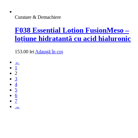
Curatare & Demachiere
F038 Essential Lotion FusionMeso –
loțiune hidratantă cu acid hialuronic
153.00
lei
Adaugă în coș
←
1
2
3
4
5
6
7
→