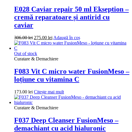
E028 Caviar repair 50 ml Ekseption –
cremă reparatoare și antirid cu
caviar
Prețul
Prețul
306.00
lei
275.00
lei
Adaugă în coș
inițial
curent
a
este:
fost:
275.00 lei.
Out of stock
306.00 lei.
Curatare & Demachiere
F083 Vit C micro water FusionMeso –
loțiune cu vitamina C
173.00
lei
Citește mai mult
Curatare & Demachiere
F037 Deep Cleanser FusionMeso –
demachiant cu acid hialuronic