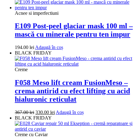
inițial
curent
a
este:
fost:
238.00 lei.
Acnee si imperfectiuni
265.00 lei.
E109 Post-peel glaciar mask 100 ml –
mască cu minerale pentru ten impur
194.00
lei
Adaugă în coș
BLACK FRIDAY
Creme
F058 Meso lift cream FusionMeso –
crema antirid cu efect lifting cu acid
hialuronic reticulat
Prețul
Prețul
367.00
lei
330.00
lei
Adaugă în coș
inițial
curent
BLACK FRIDAY
a
este:
fost:
330.00 lei.
367.00 lei.
Creme cu Caviar