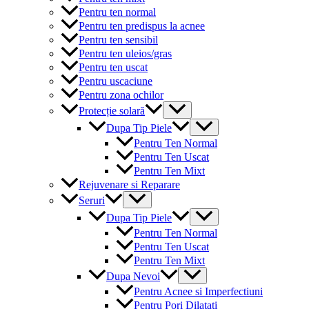
Pentru ten normal
Pentru ten predispus la acnee
Pentru ten sensibil
Pentru ten uleios/gras
Pentru ten uscat
Pentru uscaciune
Pentru zona ochilor
Menu
Protecție solară
Toggle
Menu
Dupa Tip Piele
Toggle
Pentru Ten Normal
Pentru Ten Uscat
Pentru Ten Mixt
Rejuvenare si Reparare
Menu
Seruri
Toggle
Menu
Dupa Tip Piele
Toggle
Pentru Ten Normal
Pentru Ten Uscat
Pentru Ten Mixt
Menu
Dupa Nevoi
Toggle
Pentru Acnee si Imperfectiuni
Pentru Pori Dilatati