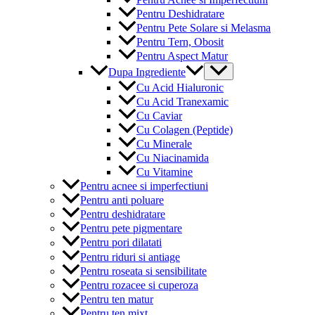
Pentru Deshidratare
Pentru Pete Solare si Melasma
Pentru Tern, Obosit
Pentru Aspect Matur
Menu
Dupa Ingrediente
Toggle
Cu Acid Hialuronic
Cu Acid Tranexamic
Cu Caviar
Cu Colagen (Peptide)
Cu Minerale
Cu Niacinamida
Cu Vitamine
Pentru acnee si imperfectiuni
Pentru anti poluare
Pentru deshidratare
Pentru pete pigmentare
Pentru pori dilatati
Pentru riduri si antiage
Pentru roseata si sensibilitate
Pentru rozacee si cuperoza
Pentru ten matur
Pentru ten mixt