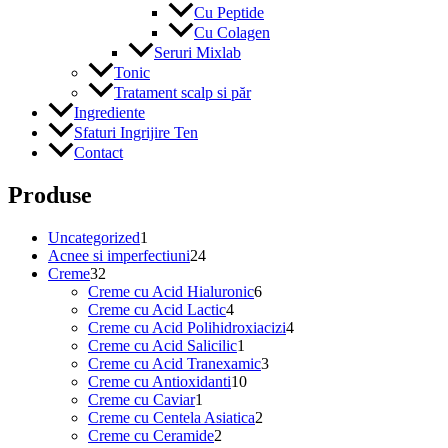
Cu Peptide
Cu Colagen
Seruri Mixlab
Tonic
Tratament scalp si păr
Ingrediente
Sfaturi Ingrijire Ten
Contact
Produse
1
Uncategorized
1
produs
24
Acnee si imperfectiuni
24
32
de
Creme
32
de
produse
6
Creme cu Acid Hialuronic
6
produse
4
produse
Creme cu Acid Lactic
4
produse
4
Creme cu Acid Polihidroxiacizi
4
1
produse
Creme cu Acid Salicilic
1
produs
3
Creme cu Acid Tranexamic
3
10
produse
Creme cu Antioxidanti
10
1
produse
Creme cu Caviar
1
produs
2
Creme cu Centela Asiatica
2
2
produse
Creme cu Ceramide
2