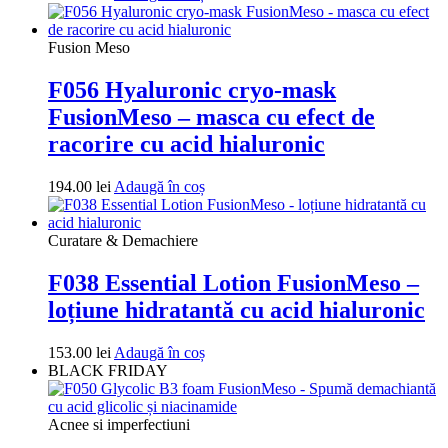
Fusion Meso
F056 Hyaluronic cryo-mask
FusionMeso – masca cu efect de
racorire cu acid hialuronic
194.00
lei
Adaugă în coș
Curatare & Demachiere
F038 Essential Lotion FusionMeso –
loțiune hidratantă cu acid hialuronic
153.00
lei
Adaugă în coș
BLACK FRIDAY
Acnee si imperfectiuni