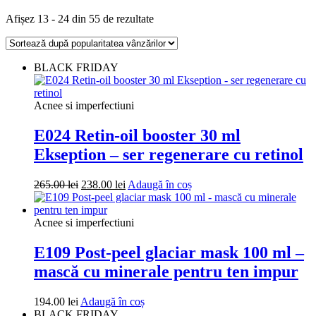
Sortat
Afișez 13 - 24 din 55 de rezultate
după
popularitate
BLACK FRIDAY
Acnee si imperfectiuni
E024 Retin-oil booster 30 ml
Ekseption – ser regenerare cu retinol
Prețul
Prețul
265.00
lei
238.00
lei
Adaugă în coș
inițial
curent
a
este:
fost:
238.00 lei.
Acnee si imperfectiuni
265.00 lei.
E109 Post-peel glaciar mask 100 ml –
mască cu minerale pentru ten impur
194.00
lei
Adaugă în coș
BLACK FRIDAY