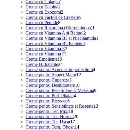
1
produse
Creme cu Colagen
1
2
produs
Creme cu Ectoina
2
produse
2
Creme cu Exozomi
2
produse
5
Creme cu Factori de Crestere
5
8
produse
Creme cu Peptide
8
produse
1
Creme cu Rezorcina (Hidrochinona)
1
2
produs
Creme cu Vitamina A si Retinol
2
produse
1
Creme cu Vitamina B3 si Niacinamida
1
1
produs
Creme cu Vitamina B5 Pantenol
1
2
produs
Creme cu Vitamina E
2
1
produse
Creme cu Vitamina F
1
10
produs
Creme Emoliente
10
produse
24
Creme Hidratante
24
de
4
Creme pentru Acnee si Imperfectiuni
4
produse
12
produse
Creme pentru Aspect Matur
12
3
produse
Creme pentru Cuperoza
3
produse
16
Creme pentru Deshidratare
16
produse
9
Creme pentru Pete Solare si Melasma
9
4
produse
Creme pentru Pori Dilatati
4
6
produse
Creme pentru Rozacee
6
produse
13
Creme pentru Sensibilitate si Roseata
13
18
produse
Creme pentru Ten Mixt
18
produse
20
Creme pentru Ten Normal
20
17
de
Creme pentru Ten Uscat
17
produse
produse
14
Creme pentru Tern, Obosit
14