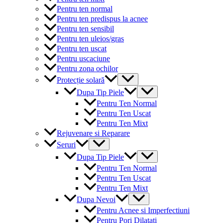
Pentru ten normal
Pentru ten predispus la acnee
Pentru ten sensibil
Pentru ten uleios/gras
Pentru ten uscat
Pentru uscaciune
Pentru zona ochilor
Menu
Protecție solară
Toggle
Menu
Dupa Tip Piele
Toggle
Pentru Ten Normal
Pentru Ten Uscat
Pentru Ten Mixt
Rejuvenare si Reparare
Menu
Seruri
Toggle
Menu
Dupa Tip Piele
Toggle
Pentru Ten Normal
Pentru Ten Uscat
Pentru Ten Mixt
Menu
Dupa Nevoi
Toggle
Pentru Acnee si Imperfectiuni
Pentru Pori Dilatati