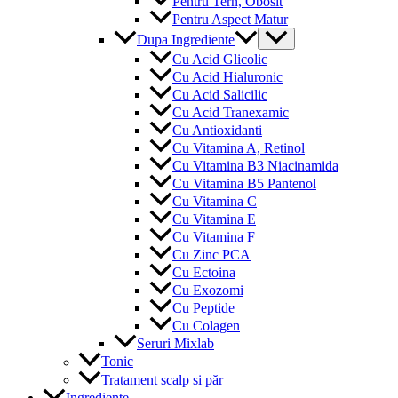
Pentru Tern, Obosit
Pentru Aspect Matur
Menu
Dupa Ingrediente
Toggle
Cu Acid Glicolic
Cu Acid Hialuronic
Cu Acid Salicilic
Cu Acid Tranexamic
Cu Antioxidanti
Cu Vitamina A, Retinol
Cu Vitamina B3 Niacinamida
Cu Vitamina B5 Pantenol
Cu Vitamina C
Cu Vitamina E
Cu Vitamina F
Cu Zinc PCA
Cu Ectoina
Cu Exozomi
Cu Peptide
Cu Colagen
Seruri Mixlab
Tonic
Tratament scalp si păr
Ingrediente