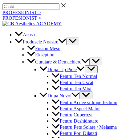
Skip
Caută...
to
PROFESIONIST >
content
PROFESIONIST >
Acasa
Menu
Produsele Noastre
Toggle
Fusion Meso
Ekseption
Menu
Curatare & Demachiere
Toggle
Menu
Dupa Tip Piele
Toggle
Pentru Ten Normal
Pentru Ten Uscat
Pentru Ten Mixt
Menu
Dupa Nevoi
Toggle
Pentru Acnee si Imperfectiuni
Pentru Aspect Matur
Pentru Cuperoza
Pentru Deshidratare
Pentru Pete Solare / Melasma
Pentru Pori Dilatati