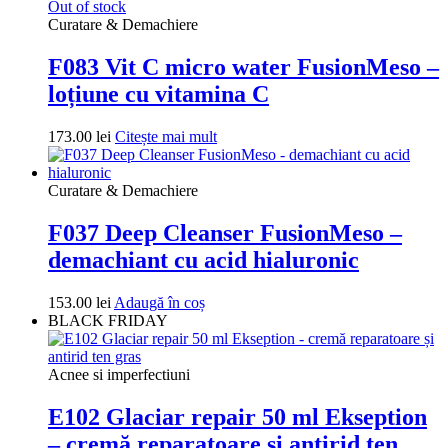
fost:
275.00 lei.
Out of stock
306.00 lei.
Curatare & Demachiere
F083 Vit C micro water FusionMeso –
loțiune cu vitamina C
173.00
lei
Citește mai mult
Curatare & Demachiere
F037 Deep Cleanser FusionMeso –
demachiant cu acid hialuronic
153.00
lei
Adaugă în coș
BLACK FRIDAY
Acnee si imperfectiuni
E102 Glaciar repair 50 ml Ekseption
– cremă reparatoare și antirid ten