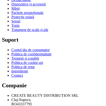
Dispozitive și accesorii
Măști
Pachete promoționale
Protecție solară
Seruri
Tonic
Tratament de scalp și păr
Suport
Contul tău de consumator
Politica de confidențialitate
Termeni și condiții
Politica de cookie-uri
Politica de retur
Ingrediente
Contact
Companie
CREATE BEAUTY DISTRIBUTION SRL
Cluj-Napoca
RO43337795