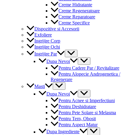
Creme Hidratante
Creme Regeneratoare
Creme Reparatoare
Creme Specifice
Dispozitive si Accesorii
Exfoliere
Ingrijire Corp
Ingrijire Ochi
Menu
Ingrijire Par
Toggle
Menu
Dupa Nevoi
Toggle
Pentru Cadere Par / Revitalizare
Pentru Alopecie Androgenetica /
Regenerare
Menu
Masti
Toggle
Menu
Dupa Nevoi
Toggle
Pentru Acnee si Imperfectiuni
Pentru Deshidratare
Pentru Pete Solare si Melasma
Pentru Tern, Obosit
Pentru Aspect Matur
Menu
Dupa Ingrediente
Toggle