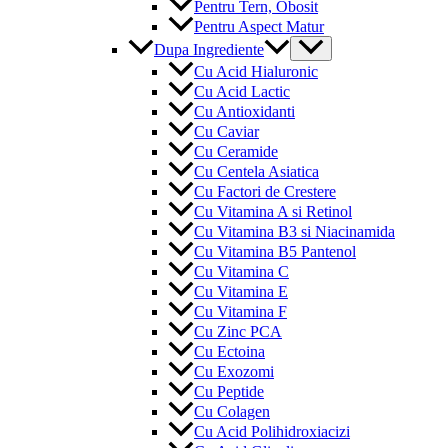
Pentru Tern, Obosit
Pentru Aspect Matur
Menu
Dupa Ingrediente
Toggle
Cu Acid Hialuronic
Cu Acid Lactic
Cu Antioxidanti
Cu Caviar
Cu Ceramide
Cu Centela Asiatica
Cu Factori de Crestere
Cu Vitamina A si Retinol
Cu Vitamina B3 si Niacinamida
Cu Vitamina B5 Pantenol
Cu Vitamina C
Cu Vitamina E
Cu Vitamina F
Cu Zinc PCA
Cu Ectoina
Cu Exozomi
Cu Peptide
Cu Colagen
Cu Acid Polihidroxiacizi