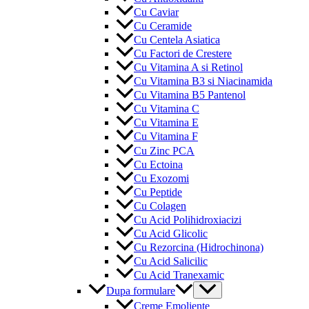
Cu Caviar
Cu Ceramide
Cu Centela Asiatica
Cu Factori de Crestere
Cu Vitamina A si Retinol
Cu Vitamina B3 si Niacinamida
Cu Vitamina B5 Pantenol
Cu Vitamina C
Cu Vitamina E
Cu Vitamina F
Cu Zinc PCA
Cu Ectoina
Cu Exozomi
Cu Peptide
Cu Colagen
Cu Acid Polihidroxiacizi
Cu Acid Glicolic
Cu Rezorcina (Hidrochinona)
Cu Acid Salicilic
Cu Acid Tranexamic
Menu
Dupa formulare
Toggle
Creme Emoliente