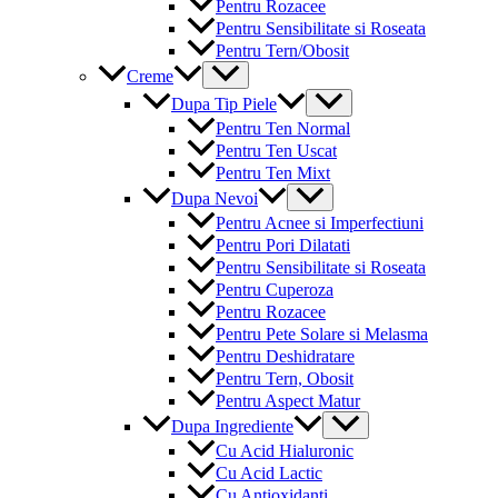
Pentru Rozacee
Pentru Sensibilitate si Roseata
Pentru Tern/Obosit
Menu
Creme
Toggle
Menu
Dupa Tip Piele
Toggle
Pentru Ten Normal
Pentru Ten Uscat
Pentru Ten Mixt
Menu
Dupa Nevoi
Toggle
Pentru Acnee si Imperfectiuni
Pentru Pori Dilatati
Pentru Sensibilitate si Roseata
Pentru Cuperoza
Pentru Rozacee
Pentru Pete Solare si Melasma
Pentru Deshidratare
Pentru Tern, Obosit
Pentru Aspect Matur
Menu
Dupa Ingrediente
Toggle
Cu Acid Hialuronic
Cu Acid Lactic
Cu Antioxidanti