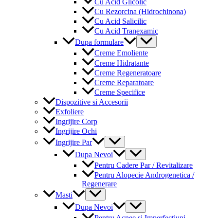
Cu Acid Glicolic
Cu Rezorcina (Hidrochinona)
Cu Acid Salicilic
Cu Acid Tranexamic
Menu
Dupa formulare
Toggle
Creme Emoliente
Creme Hidratante
Creme Regeneratoare
Creme Reparatoare
Creme Specifice
Dispozitive si Accesorii
Exfoliere
Ingrijire Corp
Ingrijire Ochi
Menu
Ingrijire Par
Toggle
Menu
Dupa Nevoi
Toggle
Pentru Cadere Par / Revitalizare
Pentru Alopecie Androgenetica /
Regenerare
Menu
Masti
Toggle
Menu
Dupa Nevoi
Toggle
Pentru Acnee si Imperfectiuni