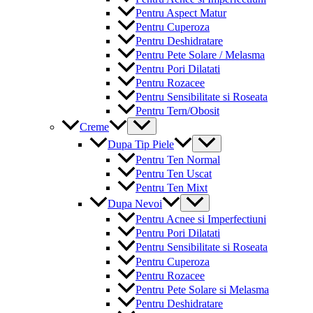
Pentru Aspect Matur
Pentru Cuperoza
Pentru Deshidratare
Pentru Pete Solare / Melasma
Pentru Pori Dilatati
Pentru Rozacee
Pentru Sensibilitate si Roseata
Pentru Tern/Obosit
Menu
Creme
Toggle
Menu
Dupa Tip Piele
Toggle
Pentru Ten Normal
Pentru Ten Uscat
Pentru Ten Mixt
Menu
Dupa Nevoi
Toggle
Pentru Acnee si Imperfectiuni
Pentru Pori Dilatati
Pentru Sensibilitate si Roseata
Pentru Cuperoza
Pentru Rozacee
Pentru Pete Solare si Melasma
Pentru Deshidratare