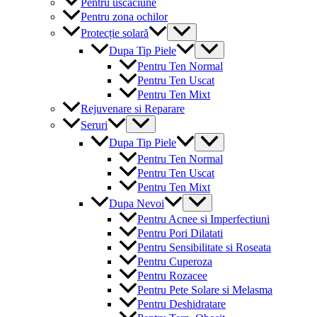
Pentru uscaciune
Pentru zona ochilor
Menu
Protecție solară
Toggle
Menu
Dupa Tip Piele
Toggle
Pentru Ten Normal
Pentru Ten Uscat
Pentru Ten Mixt
Rejuvenare si Reparare
Menu
Seruri
Toggle
Menu
Dupa Tip Piele
Toggle
Pentru Ten Normal
Pentru Ten Uscat
Pentru Ten Mixt
Menu
Dupa Nevoi
Toggle
Pentru Acnee si Imperfectiuni
Pentru Pori Dilatati
Pentru Sensibilitate si Roseata
Pentru Cuperoza
Pentru Rozacee
Pentru Pete Solare si Melasma
Pentru Deshidratare