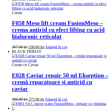
Creme
F058 Meso lift cream FusionMeso –
crema antirid cu efect lifting cu acid
hialuronic reticulat
Prețul
Prețul
367.00
lei
330.00
lei
Adaugă în coș
inițial
curent
BLACK FRIDAY
a
este:
fost:
330.00 lei.
367.00 lei.
Creme cu Caviar
E028 Caviar repair 50 ml Ekseption –
cremă reparatoare și antirid cu
caviar
Prețul
Prețul
306.00
lei
275.00
lei
Adaugă în coș
inițial
curent
a
este: