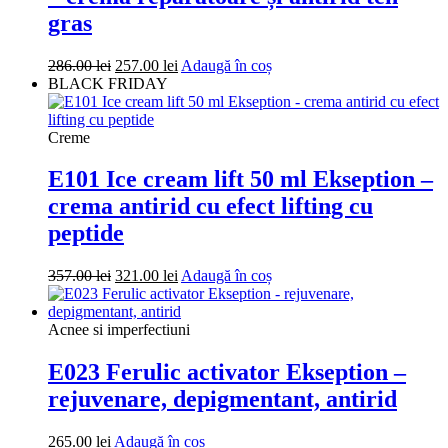
gras
Prețul
Prețul
286.00
lei
257.00
lei
Adaugă în coș
inițial
curent
BLACK FRIDAY
a
este:
fost:
257.00 lei.
286.00 lei.
Creme
E101 Ice cream lift 50 ml Ekseption –
crema antirid cu efect lifting cu
peptide
Prețul
Prețul
357.00
lei
321.00
lei
Adaugă în coș
inițial
curent
a
este:
fost:
321.00 lei.
Acnee si imperfectiuni
357.00 lei.
E023 Ferulic activator Ekseption –
rejuvenare, depigmentant, antirid
265.00
lei
Adaugă în coș