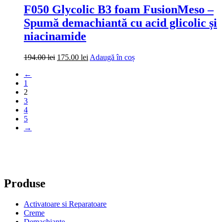
F050 Glycolic B3 foam FusionMeso –
Spumă demachiantă cu acid glicolic și
niacinamide
Prețul
Prețul
194.00
lei
175.00
lei
Adaugă în coș
inițial
curent
←
a
este:
1
fost:
175.00 lei.
2
194.00 lei.
3
4
5
→
Produse
Activatoare si Reparatoare
Creme
Demachiante