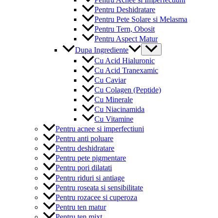
Pentru Deshidratare
Pentru Pete Solare si Melasma
Pentru Tern, Obosit
Pentru Aspect Matur
Menu
Dupa Ingrediente
Toggle
Cu Acid Hialuronic
Cu Acid Tranexamic
Cu Caviar
Cu Colagen (Peptide)
Cu Minerale
Cu Niacinamida
Cu Vitamine
Pentru acnee si imperfectiuni
Pentru anti poluare
Pentru deshidratare
Pentru pete pigmentare
Pentru pori dilatati
Pentru riduri si antiage
Pentru roseata si sensibilitate
Pentru rozacee si cuperoza
Pentru ten matur
Pentru ten mixt