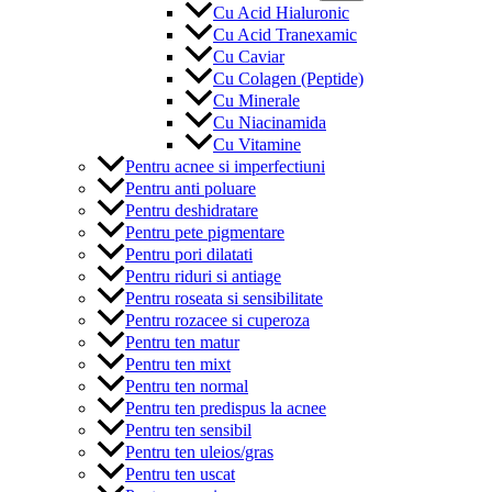
Cu Acid Hialuronic
Cu Acid Tranexamic
Cu Caviar
Cu Colagen (Peptide)
Cu Minerale
Cu Niacinamida
Cu Vitamine
Pentru acnee si imperfectiuni
Pentru anti poluare
Pentru deshidratare
Pentru pete pigmentare
Pentru pori dilatati
Pentru riduri si antiage
Pentru roseata si sensibilitate
Pentru rozacee si cuperoza
Pentru ten matur
Pentru ten mixt
Pentru ten normal
Pentru ten predispus la acnee
Pentru ten sensibil
Pentru ten uleios/gras
Pentru ten uscat