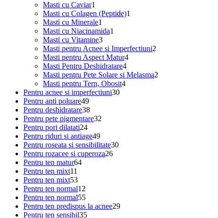
1
produs
Masti cu Caviar
1
produs
1
Masti cu Colagen (Peptide)
1
1
produs
Masti cu Minerale
1
produs
1
Masti cu Niacinamida
1
3
produs
Masti cu Vitamine
3
produse
2
Masti pentru Acnee si Imperfectiuni
2
4
produse
Masti pentru Aspect Matur
4
4
produse
Masti Pentru Deshidratare
4
produse
2
Masti pentru Pete Solare si Melasma
2
4
produse
Masti pentru Tern, Obosit
4
30
produse
Pentru acnee si imperfectiuni
30
49
de
Pentru anti poluare
49
de
38
produse
Pentru deshidratare
38
produse
de
32
Pentru pete pigmentare
32
24
produse
de
Pentru pori dilatati
24
de
49
produse
Pentru riduri si antiage
49
produse
de
30
Pentru roseata si sensibilitate
30
produse
26
de
Pentru rozacee si cuperoza
26
64
de
produse
Pentru ten matur
64
11
de
produse
Pentru ten mixt
11
produse
53
produse
Pentru ten mixt
53
de
12
Pentru ten normal
12
produse
produse
55
Pentru ten normal
55
de
29
Pentru ten predispus la acnee
29
produse
35
de
Pentru ten sensibil
35