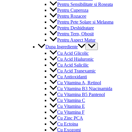
Pentru Sensibilitate si Roseata
Pentru Cuperoza
Pentru Rozacee
Pentru Pete Solare si Melasma
Pentru Deshidratare
Pentru Tern, Obosit
Pentru Aspect Matur
Menu
Dupa Ingrediente
Toggle
Cu Acid Glicolic
Cu Acid Hialuronic
Cu Acid Salicilic
Cu Acid Tranexamic
Cu Antioxidanti
Cu Vitamina A, Retinol
Cu Vitamina B3 Niacinamida
Cu Vitamina B5 Pantenol
Cu Vitamina C
Cu Vitamina E
Cu Vitamina F
Cu Zinc PCA
Cu Ectoina
Cu Exozomi