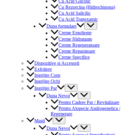
Cu Acid Glicolic
Cu Rezorcina (Hidrochinona)
Cu Acid Salicilic
Cu Acid Tranexamic
Menu
Dupa formulare
Toggle
Creme Emoliente
Creme Hidratante
Creme Regeneratoare
Creme Reparatoare
Creme Specifice
Dispozitive si Accesorii
Exfoliere
Ingrijire Corp
Ingrijire Ochi
Menu
Ingrijire Par
Toggle
Menu
Dupa Nevoi
Toggle
Pentru Cadere Par / Revitalizare
Pentru Alopecie Androgenetica /
Regenerare
Menu
Masti
Toggle
Menu
Dupa Nevoi
Toggle
Pentru Acnee si Imperfectiuni