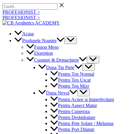
Skip
Caută...
to
PROFESIONIST >
content
PROFESIONIST >
Acasa
Menu
Produsele Noastre
Toggle
Fusion Meso
Ekseption
Menu
Curatare & Demachiere
Toggle
Menu
Dupa Tip Piele
Toggle
Pentru Ten Normal
Pentru Ten Uscat
Pentru Ten Mixt
Menu
Dupa Nevoi
Toggle
Pentru Acnee si Imperfectiuni
Pentru Aspect Matur
Pentru Cuperoza
Pentru Deshidratare
Pentru Pete Solare / Melasma
Pentru Pori Dilatati