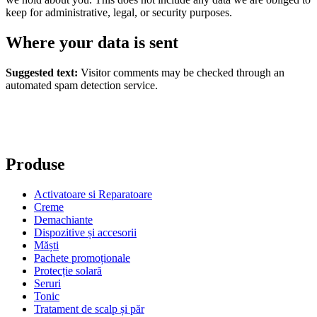
keep for administrative, legal, or security purposes.
Where your data is sent
Suggested text:
Visitor comments may be checked through an
automated spam detection service.
Produse
Activatoare si Reparatoare
Creme
Demachiante
Dispozitive și accesorii
Măști
Pachete promoționale
Protecție solară
Seruri
Tonic
Tratament de scalp și păr