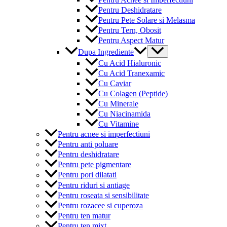
Pentru Deshidratare
Pentru Pete Solare si Melasma
Pentru Tern, Obosit
Pentru Aspect Matur
Menu
Dupa Ingrediente
Toggle
Cu Acid Hialuronic
Cu Acid Tranexamic
Cu Caviar
Cu Colagen (Peptide)
Cu Minerale
Cu Niacinamida
Cu Vitamine
Pentru acnee si imperfectiuni
Pentru anti poluare
Pentru deshidratare
Pentru pete pigmentare
Pentru pori dilatati
Pentru riduri si antiage
Pentru roseata si sensibilitate
Pentru rozacee si cuperoza
Pentru ten matur
Pentru ten mixt