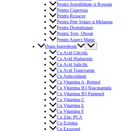
Pentru Sensibilitate si Roseata
Pentru Cuperoza
Pentru Rozacee
Pentru Pete Solare si Melasma
Pentru Deshidratare
Pentru Tern, Obosit
Pentru Aspect Matur
Menu
Dupa Ingrediente
Toggle
Cu Acid Glicolic
Cu Acid Hialuronic
Cu Acid Salicilic
Cu Acid Tranexamic
Cu Antioxidanti
Cu Vitamina A, Retinol
Cu Vitamina B3 Niacinamida
Cu Vitamina B5 Pantenol
Cu Vitamina C
Cu Vitamina E
Cu Vitamina F
Cu Zinc PCA
Cu Ectoina
Cu Exozomi