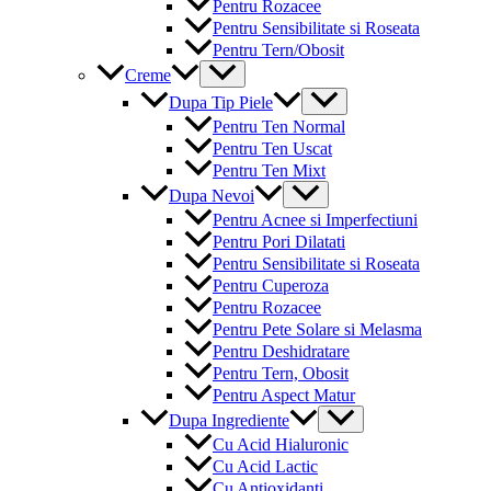
Pentru Rozacee
Pentru Sensibilitate si Roseata
Pentru Tern/Obosit
Menu
Creme
Toggle
Menu
Dupa Tip Piele
Toggle
Pentru Ten Normal
Pentru Ten Uscat
Pentru Ten Mixt
Menu
Dupa Nevoi
Toggle
Pentru Acnee si Imperfectiuni
Pentru Pori Dilatati
Pentru Sensibilitate si Roseata
Pentru Cuperoza
Pentru Rozacee
Pentru Pete Solare si Melasma
Pentru Deshidratare
Pentru Tern, Obosit
Pentru Aspect Matur
Menu
Dupa Ingrediente
Toggle
Cu Acid Hialuronic
Cu Acid Lactic
Cu Antioxidanti