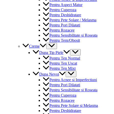
Pentru Aspect Matur
Pentru Cuperoza
Pentru Deshidratare
Pentru Pete Solare / Melasma
Pentru Pori Dilatati
Pentru Rozacee
Pentru Sensibilitate si Roseata
Pentru Tern/Obosit
Menu
Creme
Toggle
Menu
Dupa Tip Piele
Toggle
Pentru Ten Normal
Pentru Ten Uscat
Pentru Ten Mixt
Menu
Dupa Nevoi
Toggle
Pentru Acnee si Imperfectiuni
Pentru Pori Dilatati
Pentru Sensibilitate si Roseata
Pentru Cuperoza
Pentru Rozacee
Pentru Pete Solare si Melasma
Pentru Deshidratare