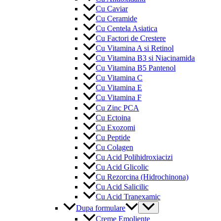
Cu Caviar
Cu Ceramide
Cu Centela Asiatica
Cu Factori de Crestere
Cu Vitamina A si Retinol
Cu Vitamina B3 si Niacinamida
Cu Vitamina B5 Pantenol
Cu Vitamina C
Cu Vitamina E
Cu Vitamina F
Cu Zinc PCA
Cu Ectoina
Cu Exozomi
Cu Peptide
Cu Colagen
Cu Acid Polihidroxiacizi
Cu Acid Glicolic
Cu Rezorcina (Hidrochinona)
Cu Acid Salicilic
Cu Acid Tranexamic
Menu
Dupa formulare
Toggle
Creme Emoliente