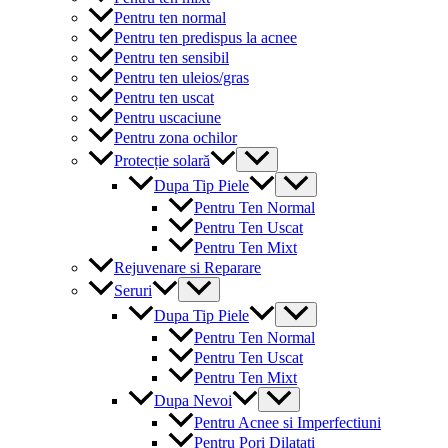
Pentru ten normal
Pentru ten predispus la acnee
Pentru ten sensibil
Pentru ten uleios/gras
Pentru ten uscat
Pentru uscaciune
Pentru zona ochilor
Menu
Protecție solară
Toggle
Menu
Dupa Tip Piele
Toggle
Pentru Ten Normal
Pentru Ten Uscat
Pentru Ten Mixt
Rejuvenare si Reparare
Menu
Seruri
Toggle
Menu
Dupa Tip Piele
Toggle
Pentru Ten Normal
Pentru Ten Uscat
Pentru Ten Mixt
Menu
Dupa Nevoi
Toggle
Pentru Acnee si Imperfectiuni
Pentru Pori Dilatati