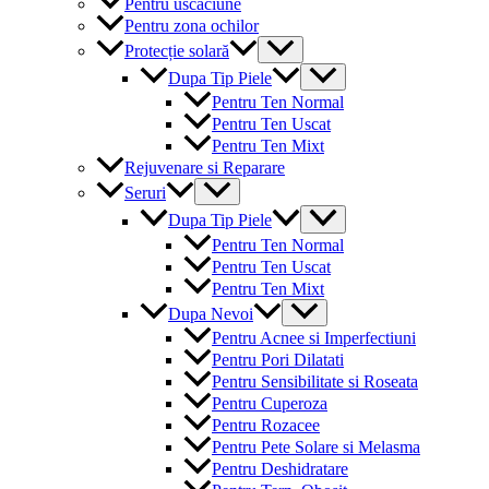
Pentru uscaciune
Pentru zona ochilor
Menu
Protecție solară
Toggle
Menu
Dupa Tip Piele
Toggle
Pentru Ten Normal
Pentru Ten Uscat
Pentru Ten Mixt
Rejuvenare si Reparare
Menu
Seruri
Toggle
Menu
Dupa Tip Piele
Toggle
Pentru Ten Normal
Pentru Ten Uscat
Pentru Ten Mixt
Menu
Dupa Nevoi
Toggle
Pentru Acnee si Imperfectiuni
Pentru Pori Dilatati
Pentru Sensibilitate si Roseata
Pentru Cuperoza
Pentru Rozacee
Pentru Pete Solare si Melasma
Pentru Deshidratare