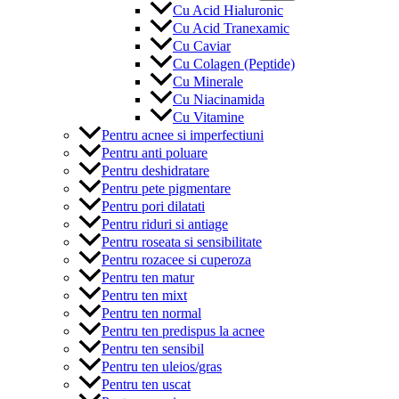
Cu Acid Hialuronic
Cu Acid Tranexamic
Cu Caviar
Cu Colagen (Peptide)
Cu Minerale
Cu Niacinamida
Cu Vitamine
Pentru acnee si imperfectiuni
Pentru anti poluare
Pentru deshidratare
Pentru pete pigmentare
Pentru pori dilatati
Pentru riduri si antiage
Pentru roseata si sensibilitate
Pentru rozacee si cuperoza
Pentru ten matur
Pentru ten mixt
Pentru ten normal
Pentru ten predispus la acnee
Pentru ten sensibil
Pentru ten uleios/gras
Pentru ten uscat