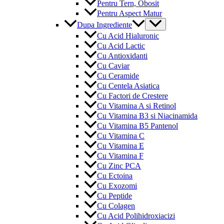
Pentru Tern, Obosit
Pentru Aspect Matur
Menu
Dupa Ingrediente
Toggle
Cu Acid Hialuronic
Cu Acid Lactic
Cu Antioxidanti
Cu Caviar
Cu Ceramide
Cu Centela Asiatica
Cu Factori de Crestere
Cu Vitamina A si Retinol
Cu Vitamina B3 si Niacinamida
Cu Vitamina B5 Pantenol
Cu Vitamina C
Cu Vitamina E
Cu Vitamina F
Cu Zinc PCA
Cu Ectoina
Cu Exozomi
Cu Peptide
Cu Colagen
Cu Acid Polihidroxiacizi