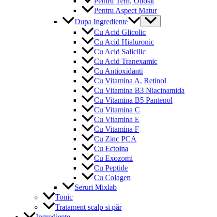
Pentru Tern, Obosit
Pentru Aspect Matur
Menu
Dupa Ingrediente
Toggle
Cu Acid Glicolic
Cu Acid Hialuronic
Cu Acid Salicilic
Cu Acid Tranexamic
Cu Antioxidanti
Cu Vitamina A, Retinol
Cu Vitamina B3 Niacinamida
Cu Vitamina B5 Pantenol
Cu Vitamina C
Cu Vitamina E
Cu Vitamina F
Cu Zinc PCA
Cu Ectoina
Cu Exozomi
Cu Peptide
Cu Colagen
Seruri Mixlab
Tonic
Tratament scalp si păr
Ingrediente