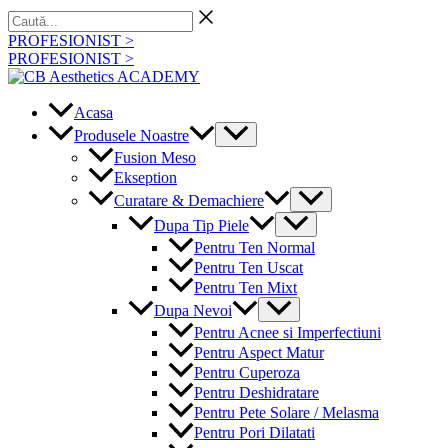
Skip
Caută...
to
PROFESIONIST >
content
PROFESIONIST >
Acasa
Menu
Produsele Noastre
Toggle
Fusion Meso
Ekseption
Menu
Curatare & Demachiere
Toggle
Menu
Dupa Tip Piele
Toggle
Pentru Ten Normal
Pentru Ten Uscat
Pentru Ten Mixt
Menu
Dupa Nevoi
Toggle
Pentru Acnee si Imperfectiuni
Pentru Aspect Matur
Pentru Cuperoza
Pentru Deshidratare
Pentru Pete Solare / Melasma
Pentru Pori Dilatati