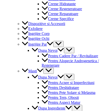
Creme Hidratante
Creme Regeneratoare
Creme Reparatoare
Creme Specifice
Dispozitive si Accesorii
Exfoliere
Ingrijire Corp
Ingrijire Ochi
Menu
Ingrijire Par
Toggle
Menu
Dupa Nevoi
Toggle
Pentru Cadere Par / Revitalizare
Pentru Alopecie Androgenetica /
Regenerare
Menu
Masti
Toggle
Menu
Dupa Nevoi
Toggle
Pentru Acnee si Imperfectiuni
Pentru Deshidratare
Pentru Pete Solare si Melasma
Pentru Tern, Obosit
Pentru Aspect Matur
Menu
Dupa Ingrediente
Toggle