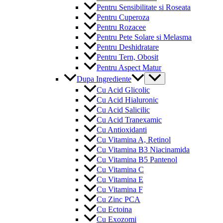
Pentru Sensibilitate si Roseata
Pentru Cuperoza
Pentru Rozacee
Pentru Pete Solare si Melasma
Pentru Deshidratare
Pentru Tern, Obosit
Pentru Aspect Matur
Menu
Dupa Ingrediente
Toggle
Cu Acid Glicolic
Cu Acid Hialuronic
Cu Acid Salicilic
Cu Acid Tranexamic
Cu Antioxidanti
Cu Vitamina A, Retinol
Cu Vitamina B3 Niacinamida
Cu Vitamina B5 Pantenol
Cu Vitamina C
Cu Vitamina E
Cu Vitamina F
Cu Zinc PCA
Cu Ectoina
Cu Exozomi