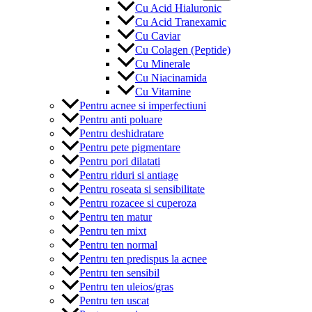
Cu Acid Hialuronic
Cu Acid Tranexamic
Cu Caviar
Cu Colagen (Peptide)
Cu Minerale
Cu Niacinamida
Cu Vitamine
Pentru acnee si imperfectiuni
Pentru anti poluare
Pentru deshidratare
Pentru pete pigmentare
Pentru pori dilatati
Pentru riduri si antiage
Pentru roseata si sensibilitate
Pentru rozacee si cuperoza
Pentru ten matur
Pentru ten mixt
Pentru ten normal
Pentru ten predispus la acnee
Pentru ten sensibil
Pentru ten uleios/gras
Pentru ten uscat