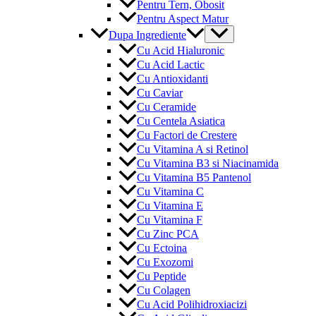
Pentru Tern, Obosit
Pentru Aspect Matur
Menu
Dupa Ingrediente
Toggle
Cu Acid Hialuronic
Cu Acid Lactic
Cu Antioxidanti
Cu Caviar
Cu Ceramide
Cu Centela Asiatica
Cu Factori de Crestere
Cu Vitamina A si Retinol
Cu Vitamina B3 si Niacinamida
Cu Vitamina B5 Pantenol
Cu Vitamina C
Cu Vitamina E
Cu Vitamina F
Cu Zinc PCA
Cu Ectoina
Cu Exozomi
Cu Peptide
Cu Colagen
Cu Acid Polihidroxiacizi