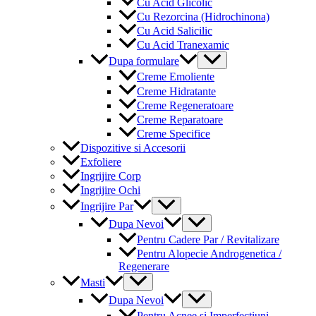
Cu Acid Glicolic
Cu Rezorcina (Hidrochinona)
Cu Acid Salicilic
Cu Acid Tranexamic
Menu
Dupa formulare
Toggle
Creme Emoliente
Creme Hidratante
Creme Regeneratoare
Creme Reparatoare
Creme Specifice
Dispozitive si Accesorii
Exfoliere
Ingrijire Corp
Ingrijire Ochi
Menu
Ingrijire Par
Toggle
Menu
Dupa Nevoi
Toggle
Pentru Cadere Par / Revitalizare
Pentru Alopecie Androgenetica /
Regenerare
Menu
Masti
Toggle
Menu
Dupa Nevoi
Toggle
Pentru Acnee si Imperfectiuni