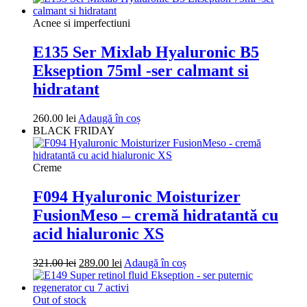
a
este:
fost:
270.00 lei.
Acnee si imperfectiuni
301.00 lei.
E135 Ser Mixlab Hyaluronic B5
Ekseption 75ml -ser calmant si
hidratant
260.00
lei
Adaugă în coș
BLACK FRIDAY
Creme
F094 Hyaluronic Moisturizer
FusionMeso – cremă hidratantă cu
acid hialuronic XS
Prețul
Prețul
321.00
lei
289.00
lei
Adaugă în coș
inițial
curent
a
este:
fost:
289.00 lei.
Out of stock