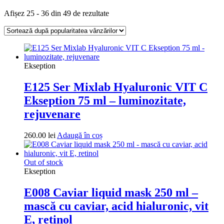
Sortat
Afișez 25 - 36 din 49 de rezultate
după
popularitate
Ekseption
E125 Ser Mixlab Hyaluronic VIT C
Ekseption 75 ml – luminozitate,
rejuvenare
260.00
lei
Adaugă în coș
Out of stock
Ekseption
E008 Caviar liquid mask 250 ml –
mască cu caviar, acid hialuronic, vit
E, retinol