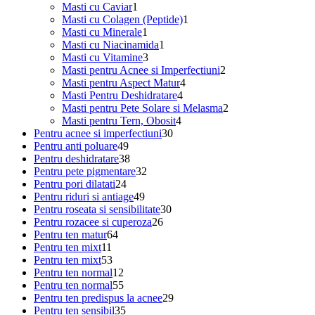
1
produs
Masti cu Caviar
1
produs
1
Masti cu Colagen (Peptide)
1
1
produs
Masti cu Minerale
1
produs
1
Masti cu Niacinamida
1
3
produs
Masti cu Vitamine
3
produse
2
Masti pentru Acnee si Imperfectiuni
2
4
produse
Masti pentru Aspect Matur
4
4
produse
Masti Pentru Deshidratare
4
produse
2
Masti pentru Pete Solare si Melasma
2
4
produse
Masti pentru Tern, Obosit
4
30
produse
Pentru acnee si imperfectiuni
30
49
de
Pentru anti poluare
49
de
38
produse
Pentru deshidratare
38
produse
de
32
Pentru pete pigmentare
32
24
produse
de
Pentru pori dilatati
24
de
49
produse
Pentru riduri si antiage
49
produse
de
30
Pentru roseata si sensibilitate
30
produse
26
de
Pentru rozacee si cuperoza
26
64
de
produse
Pentru ten matur
64
11
de
produse
Pentru ten mixt
11
produse
53
produse
Pentru ten mixt
53
de
12
Pentru ten normal
12
produse
produse
55
Pentru ten normal
55
de
29
Pentru ten predispus la acnee
29
produse
35
de
Pentru ten sensibil
35