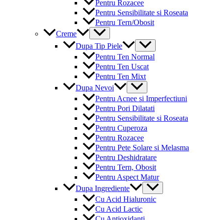
Pentru Rozacee
Pentru Sensibilitate si Roseata
Pentru Tern/Obosit
Menu
Creme
Toggle
Menu
Dupa Tip Piele
Toggle
Pentru Ten Normal
Pentru Ten Uscat
Pentru Ten Mixt
Menu
Dupa Nevoi
Toggle
Pentru Acnee si Imperfectiuni
Pentru Pori Dilatati
Pentru Sensibilitate si Roseata
Pentru Cuperoza
Pentru Rozacee
Pentru Pete Solare si Melasma
Pentru Deshidratare
Pentru Tern, Obosit
Pentru Aspect Matur
Menu
Dupa Ingrediente
Toggle
Cu Acid Hialuronic
Cu Acid Lactic
Cu Antioxidanti