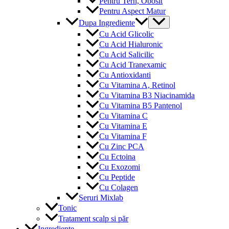
Pentru Tern, Obosit
Pentru Aspect Matur
Menu
Dupa Ingrediente
Toggle
Cu Acid Glicolic
Cu Acid Hialuronic
Cu Acid Salicilic
Cu Acid Tranexamic
Cu Antioxidanti
Cu Vitamina A, Retinol
Cu Vitamina B3 Niacinamida
Cu Vitamina B5 Pantenol
Cu Vitamina C
Cu Vitamina E
Cu Vitamina F
Cu Zinc PCA
Cu Ectoina
Cu Exozomi
Cu Peptide
Cu Colagen
Seruri Mixlab
Tonic
Tratament scalp si păr
Ingrediente