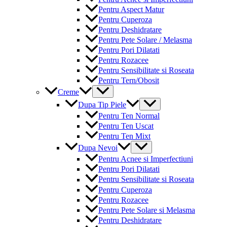
Pentru Aspect Matur
Pentru Cuperoza
Pentru Deshidratare
Pentru Pete Solare / Melasma
Pentru Pori Dilatati
Pentru Rozacee
Pentru Sensibilitate si Roseata
Pentru Tern/Obosit
Menu
Creme
Toggle
Menu
Dupa Tip Piele
Toggle
Pentru Ten Normal
Pentru Ten Uscat
Pentru Ten Mixt
Menu
Dupa Nevoi
Toggle
Pentru Acnee si Imperfectiuni
Pentru Pori Dilatati
Pentru Sensibilitate si Roseata
Pentru Cuperoza
Pentru Rozacee
Pentru Pete Solare si Melasma
Pentru Deshidratare