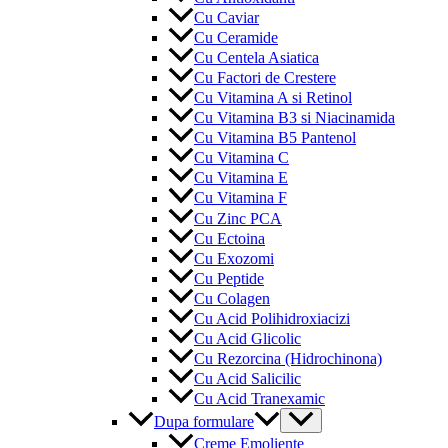
Cu Caviar
Cu Ceramide
Cu Centela Asiatica
Cu Factori de Crestere
Cu Vitamina A si Retinol
Cu Vitamina B3 si Niacinamida
Cu Vitamina B5 Pantenol
Cu Vitamina C
Cu Vitamina E
Cu Vitamina F
Cu Zinc PCA
Cu Ectoina
Cu Exozomi
Cu Peptide
Cu Colagen
Cu Acid Polihidroxiacizi
Cu Acid Glicolic
Cu Rezorcina (Hidrochinona)
Cu Acid Salicilic
Cu Acid Tranexamic
Menu
Dupa formulare
Toggle
Creme Emoliente