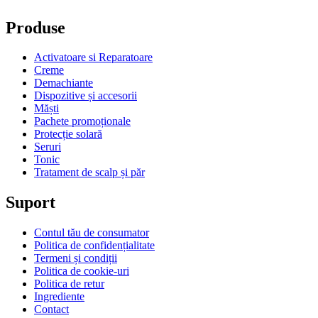
Produse
Activatoare si Reparatoare
Creme
Demachiante
Dispozitive și accesorii
Măști
Pachete promoționale
Protecție solară
Seruri
Tonic
Tratament de scalp și păr
Suport
Contul tău de consumator
Politica de confidențialitate
Termeni și condiții
Politica de cookie-uri
Politica de retur
Ingrediente
Contact