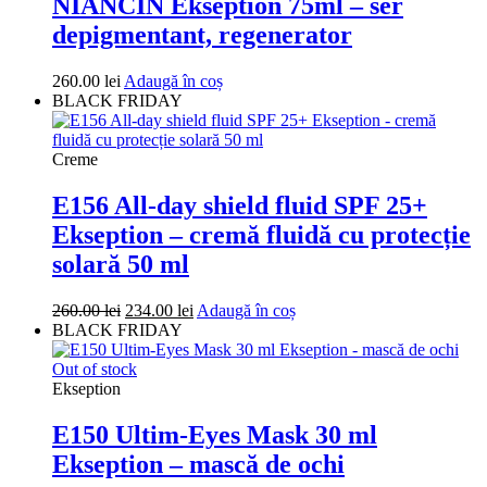
NIANCIN Ekseption 75ml – ser
depigmentant, regenerator
260.00
lei
Adaugă în coș
BLACK FRIDAY
Creme
E156 All-day shield fluid SPF 25+
Ekseption – cremă fluidă cu protecție
solară 50 ml
Prețul
Prețul
260.00
lei
234.00
lei
Adaugă în coș
inițial
curent
BLACK FRIDAY
a
este:
fost:
234.00 lei.
Out of stock
260.00 lei.
Ekseption
E150 Ultim-Eyes Mask 30 ml
Ekseption – mască de ochi