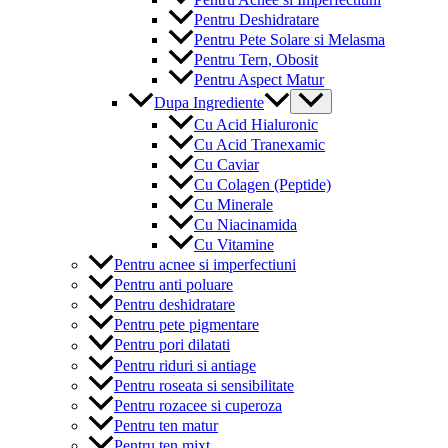
Pentru Deshidratare
Pentru Pete Solare si Melasma
Pentru Tern, Obosit
Pentru Aspect Matur
Menu
Dupa Ingrediente
Toggle
Cu Acid Hialuronic
Cu Acid Tranexamic
Cu Caviar
Cu Colagen (Peptide)
Cu Minerale
Cu Niacinamida
Cu Vitamine
Pentru acnee si imperfectiuni
Pentru anti poluare
Pentru deshidratare
Pentru pete pigmentare
Pentru pori dilatati
Pentru riduri si antiage
Pentru roseata si sensibilitate
Pentru rozacee si cuperoza
Pentru ten matur
Pentru ten mixt