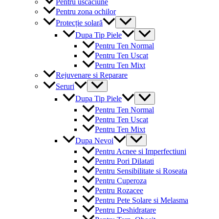
Pentru uscaciune
Pentru zona ochilor
Menu
Protecție solară
Toggle
Menu
Dupa Tip Piele
Toggle
Pentru Ten Normal
Pentru Ten Uscat
Pentru Ten Mixt
Rejuvenare si Reparare
Menu
Seruri
Toggle
Menu
Dupa Tip Piele
Toggle
Pentru Ten Normal
Pentru Ten Uscat
Pentru Ten Mixt
Menu
Dupa Nevoi
Toggle
Pentru Acnee si Imperfectiuni
Pentru Pori Dilatati
Pentru Sensibilitate si Roseata
Pentru Cuperoza
Pentru Rozacee
Pentru Pete Solare si Melasma
Pentru Deshidratare