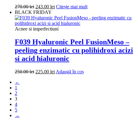
Prețul
Prețul
270.00
lei
243.00
lei
Citește mai mult
inițial
curent
BLACK FRIDAY
a
este:
fost:
243.00 lei.
270.00 lei.
Acnee si imperfectiuni
F039 Hyaluronic Peel FusionMeso –
peeling enzimatic cu polihidroxi acizi
si acid hialuronic
Prețul
Prețul
250.00
lei
225.00
lei
Adaugă în coș
inițial
curent
←
a
este:
1
fost:
225.00 lei.
2
250.00 lei.
3
4
5
→