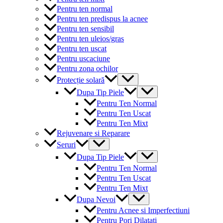
Pentru ten normal
Pentru ten predispus la acnee
Pentru ten sensibil
Pentru ten uleios/gras
Pentru ten uscat
Pentru uscaciune
Pentru zona ochilor
Menu
Protecție solară
Toggle
Menu
Dupa Tip Piele
Toggle
Pentru Ten Normal
Pentru Ten Uscat
Pentru Ten Mixt
Rejuvenare si Reparare
Menu
Seruri
Toggle
Menu
Dupa Tip Piele
Toggle
Pentru Ten Normal
Pentru Ten Uscat
Pentru Ten Mixt
Menu
Dupa Nevoi
Toggle
Pentru Acnee si Imperfectiuni
Pentru Pori Dilatati