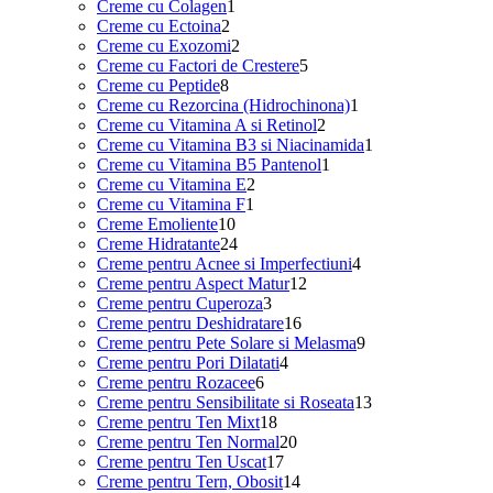
1
produse
Creme cu Colagen
1
2
produs
Creme cu Ectoina
2
produse
2
Creme cu Exozomi
2
produse
5
Creme cu Factori de Crestere
5
8
produse
Creme cu Peptide
8
produse
1
Creme cu Rezorcina (Hidrochinona)
1
2
produs
Creme cu Vitamina A si Retinol
2
produse
1
Creme cu Vitamina B3 si Niacinamida
1
1
produs
Creme cu Vitamina B5 Pantenol
1
2
produs
Creme cu Vitamina E
2
1
produse
Creme cu Vitamina F
1
10
produs
Creme Emoliente
10
produse
24
Creme Hidratante
24
de
4
Creme pentru Acnee si Imperfectiuni
4
produse
12
produse
Creme pentru Aspect Matur
12
3
produse
Creme pentru Cuperoza
3
produse
16
Creme pentru Deshidratare
16
produse
9
Creme pentru Pete Solare si Melasma
9
4
produse
Creme pentru Pori Dilatati
4
6
produse
Creme pentru Rozacee
6
produse
13
Creme pentru Sensibilitate si Roseata
13
18
produse
Creme pentru Ten Mixt
18
produse
20
Creme pentru Ten Normal
20
17
de
Creme pentru Ten Uscat
17
produse
produse
14
Creme pentru Tern, Obosit
14