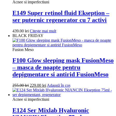
321.00 lei.
Acnee si imperfectiuni
E149 Super retinol fluid Ekseption –
ser puternic regenerator cu 7 activi
439.00
lei
Citește mai mult
BLACK FRIDAY
Fusion Meso
F100 Glow sleeping mask FusionMeso
– masca de noapte pentru
depigmentare si antirid FusionMeso
Prețul
Prețul
255.00
lei
229.00
lei
Adaugă în coș
inițial
curent
a
este:
fost:
229.00 lei.
Acnee si imperfectiuni
255.00 lei.
E124 Ser Mixlab Hyaluronic