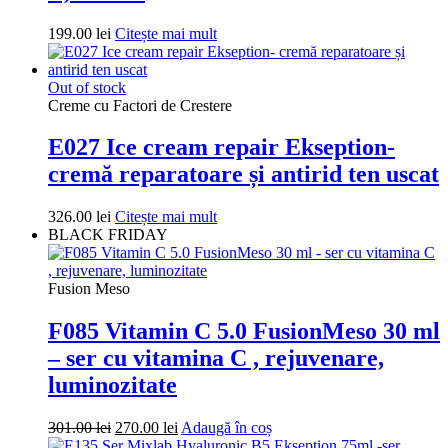
199.00
lei
Citește mai mult
Out of stock
Creme cu Factori de Crestere
E027 Ice cream repair Ekseption-
cremă reparatoare și antirid ten uscat
326.00
lei
Citește mai mult
BLACK FRIDAY
Fusion Meso
F085 Vitamin C 5.0 FusionMeso 30 ml
– ser cu vitamina C , rejuvenare,
luminozitate
Prețul
Prețul
301.00
lei
270.00
lei
Adaugă în coș
inițial
curent