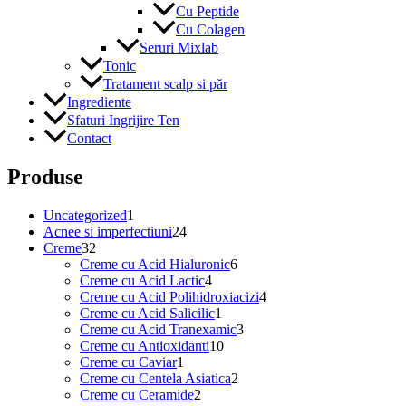
Cu Peptide
Cu Colagen
Seruri Mixlab
Tonic
Tratament scalp si păr
Ingrediente
Sfaturi Ingrijire Ten
Contact
Produse
1
Uncategorized
1
produs
24
Acnee si imperfectiuni
24
32
de
Creme
32
de
produse
6
Creme cu Acid Hialuronic
6
produse
4
produse
Creme cu Acid Lactic
4
produse
4
Creme cu Acid Polihidroxiacizi
4
1
produse
Creme cu Acid Salicilic
1
produs
3
Creme cu Acid Tranexamic
3
10
produse
Creme cu Antioxidanti
10
1
produse
Creme cu Caviar
1
produs
2
Creme cu Centela Asiatica
2
2
produse
Creme cu Ceramide
2